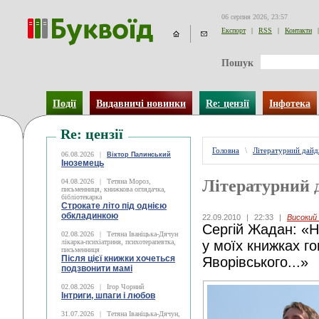
06 серпня 2026, 23:57
Експорт
|
RSS
|
Контакти
|
Пошук
Події
Видавничі новинки
Re: цензії
Інфотека
Re: цензії
Головна
\
Літературний дай
06.08.2026
|
Віктор Палинський
Іноземець
Літературний 
04.08.2026
|
Тетяна Мороз,
письменниця, книжкова оглядачка,
бібліотекарка
Строкате літо під однією
обкладинкою
22.09.2010
|
22:33
|
Високий
Сергій Жадан: «Н
02.08.2026
|
Тетяна Іваніцька-Дячун
лікарка-психіатриня, психотерапевтка,
у моїх книжках г
письменниця
Після цієї книжки хочеться
Яворівського...»
подзвонити мамі
02.08.2026
|
Ігор Чорний
Інтриги, шпаги і любов
31.07.2026
|
Тетяна Іваніцька-Дячун,