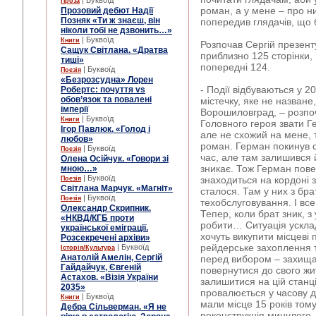
| Буквоїд
Проза
роман, а у мене – про ни
Прозовий дебют Надії
Позняк «Ти ж знаєш, він
попередив глядачів, що
ніколи тобі не дзвонить…»
| Буквоїд
Книги
Розпочав Сергій презент
Сащук Світлана. «Дратва
приблизно 125 сторінки,
тиші»
попередні 124.
| Буквоїд
Поезія
«Безрозсудна» Лорен
- Події відбуваються у 20
Робертс: почуття vs
обов’язок та повалені
містечку, яке не назване
імперії
Ворошиловград, – розп
| Буквоїд
Книги
Головного героя звати Ге
Ігор Павлюк. «Голод і
але не схожий на мене, 
любов»
роман. Герман покинув с
| Буквоїд
Поезія
час, але там залишився 
Олена Осійчук. «Говори зі
зникає. Тож Герман пове
мною…»
| Буквоїд
знаходиться на кордоні 
Поезія
Світлана Марчук. «Магніт»
сталося. Там у них з бра
| Буквоїд
Поезія
техобслуговування. І вс
Олександр Скрипник.
Тепер, коли брат зник, з
«НКВД/КГБ проти
робити… Ситуація усклад
української еміграції.
хочуть викупити місцеві 
Розсекречені архіви»
рейдерське захоплення т
| Буквоїд
Історія/Культура
Анатолій Амелін, Сергій
перед вибором – захищат
Гайдайчук, Євгеній
повернутися до свого жи
Астахов. «Візія України
залишитися на цій станці
2035»
провалюється у часову дір
| Буквоїд
Книги
мали місце 15 років тому 
Дебра Сільверман. «Я не
реконструкція минулого,