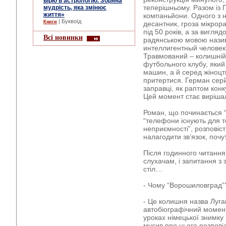
вірю в астрологію. Зоряна
теперішньому. Разом із 
мудрість, яка змінює
життя»
компаньйони. Одного з н
| Буквоїд
Книги
десантник, гроза мікрора
під 50 років, а за вигляд
Всі новинки
радянською мовою назив
интеллигентный человек
Травмований – колишній
футбольного клубу, який
машин, а й серед жіноцт
притертися. Герман сер
заправці, як раптом кон
Цей момент стає виріш
Роман, що починається 
“телефони існують для т
неприємності”, розповіст
налагодити зв’язок, поч
Після годинного читання
слухачам, і запитання з
стіл…
- Чому “Ворошиловград”
- Це колишня назва Луган
автобіографічний момент
уроках німецької знимку 
мусив про нього розпові