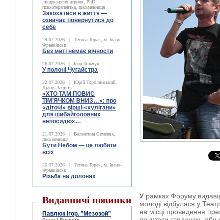
лікарка-психіатриня, PhD,
психотерапевтка, письменниця
Закохатися в життя —
означає повернутися до
себе
29.07.2026
|
Тетяна Торак, м. Івано-
Франківськ
Без миті немає вічности
26.07.2026
|
Ігор Зіньчук
У полоні Чугайстра
22.07.2026
|
Юрій Горблянський,
Львів–Зашків
«ХТО ТАМ ПОВИС
ТІМ’ЯЧКОМ ВНИЗ…»: про
«діточі» вірші-«хулігани»
для шибайголовних
непосидюх…
21.07.2026
|
Валентина Семеняк,
письменниця
Бути Небом ― це любити
всіх
20.07.2026
|
Тетяна Торак, м. Івано-
Франківськ
Різьба на долонях
У
рамках Форуму видавці
Видавничі новинки
молоді відбулася у Театр
на місці проведення през
Павлюк Ігор. "Мезозой"
почитати глядачам, аби 