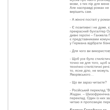
мови, з тих пір для мене
Але насправді роман не 
вирішить сам.
- А жіночі постаті у роман
- Є позитивні і не дуже,
прекрасний бухгалтер Оль
дивні героїні – Ганжела 
є представниками комун
у Германа відібрати бізн
- Для чого ви використо
- Щоб усе було стилістич
точно не для того, щоб 
технічно-стилістичні реч
то, ясне діло, не можут
Яворівського…
- Що ви зараз читаєте?
- Російський переклад “
Жадан. – Шизофренічна 
переклад. Один із них з
читаю я пропозицію пере
Божена Городницька