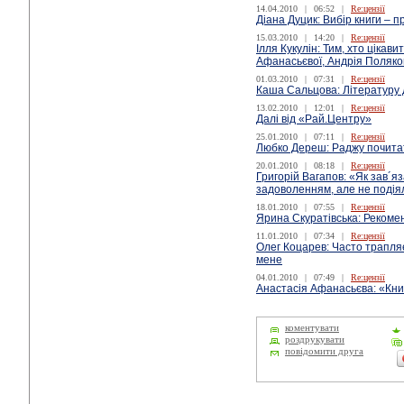
14.04.2010
|
06:52
|
Re:цензії
Діана Дуцик: Вибір книги – 
15.03.2010
|
14:20
|
Re:цензії
Ілля Кукулін: Тим, хто цікав
Афанасьєвої, Андрія Поляков
01.03.2010
|
07:31
|
Re:цензії
Каша Сальцова: Літературу
13.02.2010
|
12:01
|
Re:цензії
Далі від «Рай.Центру»
25.01.2010
|
07:11
|
Re:цензії
Любко Дереш: Раджу почит
20.01.2010
|
08:18
|
Re:цензії
Григорій Вагапов: «Як зав´яз
задоволенням, але не подія
18.01.2010
|
07:55
|
Re:цензії
Ярина Скуратівська: Реком
11.01.2010
|
07:34
|
Re:цензії
Олег Коцарев: Часто трапляє
мене
04.01.2010
|
07:49
|
Re:цензії
Анастасія Афанасьєва: «Кни
коментувати
роздрукувати
повідомити друга