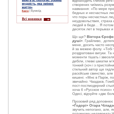
вірю в астрологію. Зоряна
віднаходить глибокі реч
мудрість, яка змінює
створених чиїмись розум
життя»
навмання: «По мере про
| Буквоїд
Книги
бедных и несчастных люд
что поры несчастных л
Всі новинки
неудовольствия, страха 
людей в беде… Я потом
десяток лет в тюрьмах и
Що ще?
Віктора Єрофє
душі»
. Грайливо, дотепн
мене, досить часто неспр
й за межею фолу. «Тобі т
роздратовані вигуки. Та н
моменти тішать і звесел
дебіли, глевкі шматки м’
тонкий (хоч і з пристойн
стильний автор ще гидли
расєйське свинство, але 
кишені. «Мнє в Паріж, по
звичайно: Чаадаєв, Гомбр
пост-постмодерний стьоб
хоча б «Русское психо» т
Одесі, відчуйте «двє бол
Прозовий ряд доповнює
«Ґодорі» Отара Чіладз
звучить непогано, але, я
потужному нелавреату Ч