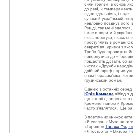
сили трагізм, в основі як
до речі, й темпераментн
відповідальність, і надія
сучасній українській літ
невловно поєднує його і
Рушді, так мені здалося, 
і має створити й українс
якісь перегуки, якась сп
проступлять в романі
Ок
секретів»
, уривки з яко
Треба буде прочитати йо
повернутися до «Ґодорі»
пощастить дістати, бо з
числах «Дружби народів»
дрібний шрифт, приступн
очам Герасим’юка, котри
грузинський роман.
Однією з останніх серед 
Юрія Камаєва
«Мед з д
що історії ці переважно 
Кременеччиною й Кремен
часто з’являтися. Ще раз
З поетичних книжок чита
«Я сослан к Музе на га
«Горище»
Тараса Федю
«Літостротоn» Віктора Н