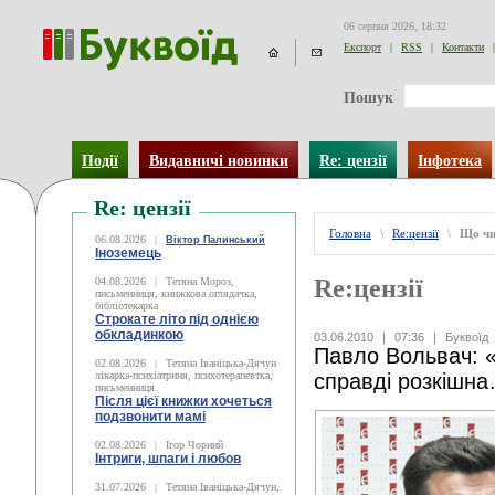
06 серпня 2026, 18:32
Експорт
|
RSS
|
Контакти
|
Пошук
Події
Видавничі новинки
Re: цензії
Інфотека
Re: цензії
Головна
\
Re:цензії
\
Що чи
06.08.2026
|
Віктор Палинський
Іноземець
Re:цензії
04.08.2026
|
Тетяна Мороз,
письменниця, книжкова оглядачка,
бібліотекарка
Строкате літо під однією
обкладинкою
03.06.2010
|
07:36
|
Буквоїд
Павло Вольвач: «
02.08.2026
|
Тетяна Іваніцька-Дячун
лікарка-психіатриня, психотерапевтка,
справді розкішн
письменниця
Після цієї книжки хочеться
подзвонити мамі
02.08.2026
|
Ігор Чорний
Інтриги, шпаги і любов
31.07.2026
|
Тетяна Іваніцька-Дячун,