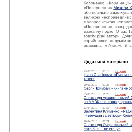
Короненко, «Кора нації»
«Повернення»
Миколи Х
або невільне замовчуван
великою несправедливіс
малоросійською неприст
«Повернення», своєрідн
визначну подію. Отож. Т
зовсім різні автори. Доч
сприйнявши, подумки каж
розкішна…» А може, й в
Додаткові матеріали
25.05.2010
|
07:18
|
Re:цензії
Ірина Славінська: «Письмо з
текст»
20.05.2010
|
07:38
|
Re:цензії
Сергій Тримбач: «Книги не 
03.05.2010
|
11:25
|
Re:цензії
Олександр Архангельський: 
на ММВК з великою дорожн
23.04.2010
|
07:59
|
Re:цензії
Валентина Клименко: «Радж
і «Бегущий за ветром» Холл
20.04.2010
|
07:21
|
Re:цензії
Олександр Очеретянський: «Б
потрібна — не стану»