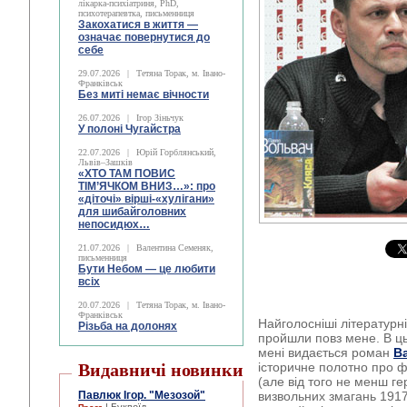
лікарка-психіатриня, PhD,
психотерапевтка, письменниця
Закохатися в життя —
означає повернутися до
себе
29.07.2026
|
Тетяна Торак, м. Івано-
Франківськ
Без миті немає вічности
26.07.2026
|
Ігор Зіньчук
У полоні Чугайстра
22.07.2026
|
Юрій Горблянський,
Львів–Зашків
«ХТО ТАМ ПОВИС
ТІМ’ЯЧКОМ ВНИЗ…»: про
«діточі» вірші-«хулігани»
для шибайголовних
непосидюх…
21.07.2026
|
Валентина Семеняк,
письменниця
Бути Небом ― це любити
всіх
20.07.2026
|
Тетяна Торак, м. Івано-
Франківськ
Найголосніші літературні
Різьба на долонях
пройшли повз мене. В ць
мені видається роман
В
Видавничі новинки
історичне полотно про ф
(але від того не менш ге
Павлюк Ігор. "Мезозой"
визвольних змагань 191