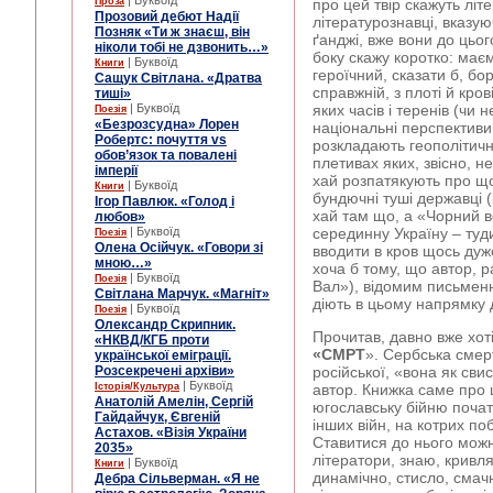
| Буквоїд
Проза
про цей твір скажуть літ
Прозовий дебют Надії
літературознавці, вказуюч
Позняк «Ти ж знаєш, він
ґанджі, вже вони до цьог
ніколи тобі не дзвонить…»
боку скажу коротко: маєм
| Буквоїд
Книги
героїчний, сказати б, бо
Сащук Світлана. «Дратва
справжній, з плоті й кров
тиші»
| Буквоїд
яких часів і теренів (чи 
Поезія
«Безрозсудна» Лорен
національні перспективи.
Робертс: почуття vs
розкладають геополітичн
обов’язок та повалені
плетивах яких, звісно, не
імперії
хай розпатякують про що
| Буквоїд
Книги
бундючні туші державці (
Ігор Павлюк. «Голод і
хай там що, а «Чорний в
любов»
| Буквоїд
серединну Україну – туд
Поезія
Олена Осійчук. «Говори зі
вводити в кров щось дуж
мною…»
хоча б тому, що автор, 
| Буквоїд
Поезія
Вал»), відомим письме
Світлана Марчук. «Магніт»
діють в цьому напрямку 
| Буквоїд
Поезія
Олександр Скрипник.
Прочитав, давно вже хоті
«НКВД/КГБ проти
«СМРТ
». Сербська смер
української еміграції.
Розсекречені архіви»
російської, «вона як сви
| Буквоїд
Історія/Культура
автор. Книжка саме про ц
Анатолій Амелін, Сергій
югославську бійню початк
Гайдайчук, Євгеній
інших війн, на котрих п
Астахов. «Візія України
Ставитися до нього можна
2035»
літератори, знаю, кривл
| Буквоїд
Книги
динамічно, стисло, смачн
Дебра Сільверман. «Я не