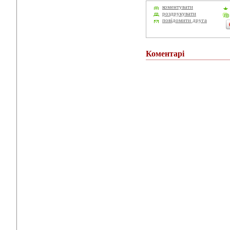
коментувати
роздрукувати
повідомити друга
Коментарі