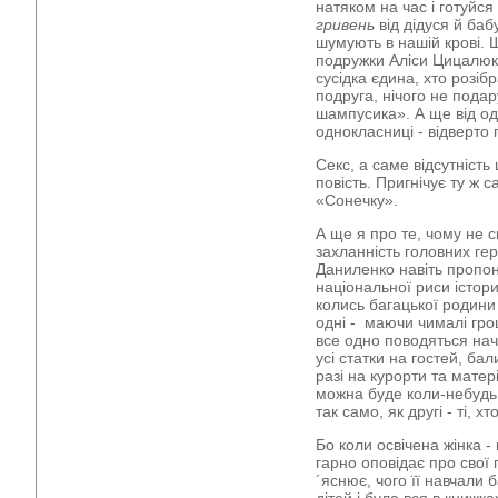
натяком на час і готуйся
гривень
від дідуся й бабу
шумують в нашій крові.
подружки Аліси Цицалюк 
сусідка єдина, хто розібр
подруга, нічого не пода
шампусика».
А ще від о
однокласниці - відверто
Секс, а саме відсутність 
повість. Пригнічує ту ж с
«Сонечку».
А ще я про те, чому не
захланність головних ге
Даниленко навіть пропон
національної риси істори
колись багацької родини
одні - маючи чималі грош
все одно поводяться наче
усі статки на гостей, ба
разі на курорти та матер
можна буде коли-небудь 
так само, як другі - ті, х
Бо коли освічена жінка -
гарно оповідає про свої 
´яснює, чого її навчали 