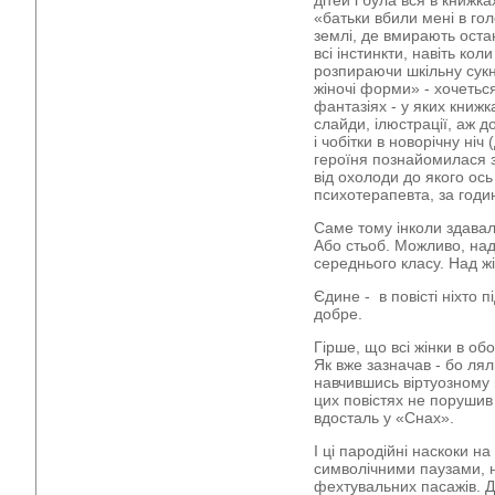
дітей і була вся в книжка
«батьки вбили мені в гол
землі, де вмирають остан
всі інстинкти, навіть ко
розпираючи шкільну сукн
жіночі форми» - хочеться
фантазіях - у яких книжк
слайди, ілюстрації, аж д
і чобітки в новорічну ніч
героїня познайомилася з
від охолоди до якого ось
психотерапевта, за годин
Саме тому інколи здавало
Або стьоб. Можливо, над
середнього класу. Над ж
Єдине - в повісті ніхто п
добре.
Гірше, що всі жінки в об
Як вже зазначав - бо лял
навчившись віртуозному
цих повістях не порушив
вдосталь у «Снах».
І ці пародійні наскоки н
символічними паузами, 
фехтувальних пасажів. Д