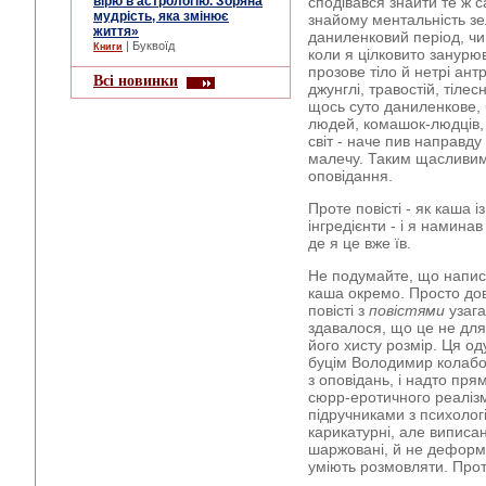
вірю в астрологію. Зоряна
сподівався знайти те ж 
мудрість, яка змінює
знайому ментальність зе
життя»
даниленковий період, чи 
| Буквоїд
Книги
коли я цілковито занурю
прозове тіло й нетрі ант
Всі новинки
джунглі, травостій, тілес
щось суто даниленкове, б
людей, комашок-людців, 
світ - наче пив направду 
малечу. Таким щасливим 
оповідання.
Проте повісті - як каша 
інгредієнти - і я намина
де я це вже їв.
Не подумайте, що написа
каша окремо. Просто до
повісті з
повістями
узага
здавалося, що це не для
його хисту розмір. Ця од
буцім Володимир колабо
з оповідань, і надто пря
сюрр-еротичного реалізм
підручниками з психології
карикатурні, але виписан
шаржовані, й не деформо
уміють розмовляти. Прот