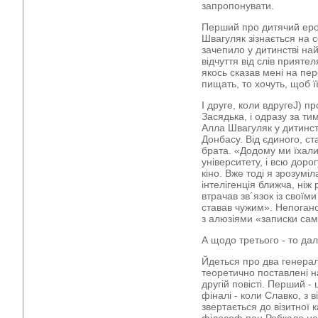
запропонувати.
Перший про дитячий еро
Швагуляк зізнається на 
зачепило у дитинстві на
відчуття від слів приятел
якось сказав мені на пер
пищать, то хочуть, щоб 
І друге, коли вдругеJ) п
Засядька, і одразу за тим
Алла Швагуляк у дитинст
Донбасу. Від єдиного, ста
брата. «Додому ми їхал
університету, і всю доро
кіно. Вже тоді я зрозумі
інтелігенція ближча, ніж
втрачав зв´язок із своїм
ставав чужим». Непогано
з алюзіями «записки са
А щодо третього - то да
Йдеться про два генерал
теоретично поставлені на 
другій повісті. Перший -
фіналі - коли Славко, з в
звертається до візитної 