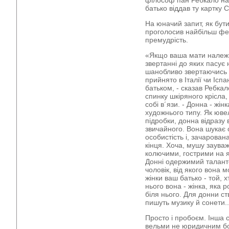
філософ пан Ребкало на 
батько віддав ту картку С
На юначий запит, як бут
проголосив найбільш фе
премудрість.
«Якщо ваша мати належит
звертанні до яких пасує н
шанобливо звертаючись д
прийнято в Італії чи Ісп
батьком, - сказав Ребкал
спинку шкіряного крісла,
собі в´язи. - Донна - жі
художнього типу. Як ювел
підробки, донна відразу 
звичайного. Вона шукає 
особистість і, зачарован
кінця. Хоча, мушу зауваж
колючими, гострими на я
Донні одержимий таланто
чоловік, від якого вона 
жінки ваш батько - той, 
нього вона - жінка, яка р
біля нього. Для донни с
пишуть музику й сонети..
Просто і пробоєм. Інша с
вельми не юридичним бо