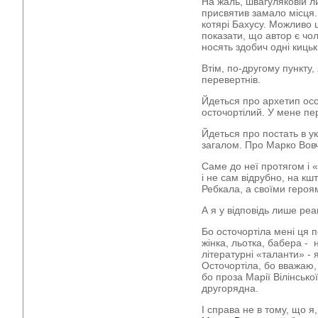
На жаль, швагуляковій 
присвятив замало місця
котярі Бахусу. Можливо 
показати, що автор є чол
носять здобич одні кицьк
Втім, по-другому пункту,
перевертнів.
Йдеться про архетип осо
осточортілий. У мене пе
Йдеться про постать в укр
загалом. Про Марко Вовч
Саме до неї протягом і 
і не сам відрубно, на к
Ребкала, а своїми героя
А я у відповідь лише реа
Бо осточортіла мені ця 
жінка, льотка, бабера - н
літературні «таланти» - 
Осточортіла, бо вважаю, 
бо проза Марії Вілінської
другорядна.
І справа не в тому, що я