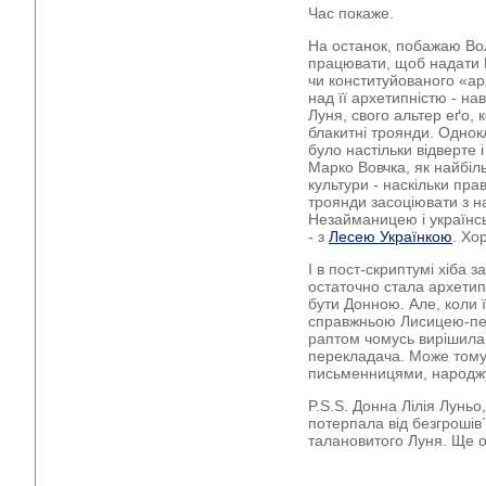
Час покаже.
На останок, побажаю Во
працювати, щоб надати 
чи конституйованого «ар
над її архетипністю - на
Луня, свого альтер еґо,
блакитні троянди. Однок
було настільки відверте
Марко Вовчка, як найбіль
культури - наскільки пр
троянди засоціювати з 
Незайманицею і українськ
- з
Лесею Українкою
. Хо
І в пост-скриптумі хіба
остаточно стала архетипо
бути Донною. Але, коли ї
справжньою Лисицею-пе
раптом чомусь вирішила
перекладача. Може тому,
письменницями, народж
P.S.S. Донна Лілія Луньо,
потерпала від безгрошів´
талановитого Луня. Ще о