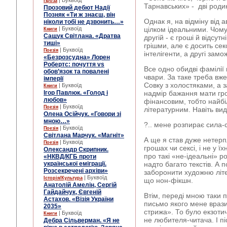
| Буквоїд
Проза
Тарнавських» - дві роди
Прозовий дебют Надії
Позняк «Ти ж знаєш, він
Однак я, на відміну від а
ніколи тобі не дзвонить…»
| Буквоїд
цілком ідеальними. Чому
Книги
Сащук Світлана. «Дратва
другій - є гроші й відсутн
тиші»
грішми, але є досить сек
| Буквоїд
Поезія
інтелігенти, а другі зам
«Безрозсудна» Лорен
Робертс: почуття vs
Все одно обидві фамілії
обов’язок та повалені
чвари. За таке треба вже
імперії
Совку з холостяками, а з
| Буквоїд
Книги
Ігор Павлюк. «Голод і
надмір бажання мати гр
любов»
фінансовим, тобто найб
| Буквоїд
Поезія
літературним. Навіть ви
Олена Осійчук. «Говори зі
мною…»
?.. мене розпирає сила-
| Буквоїд
Поезія
Світлана Марчук. «Магніт»
А ще я став дуже нетерп
| Буквоїд
Поезія
грошах чи сексі, і не у ї
Олександр Скрипник.
про такі «не-ідеальні» 
«НКВД/КГБ проти
української еміграції.
надто багато текстів. А п
Розсекречені архіви»
заборонити художню літер
| Буквоїд
Історія/Культура
що нон-фікшн.
Анатолій Амелін, Сергій
Гайдайчук, Євгеній
Втім, переді мною таки 
Астахов. «Візія України
письмо якого мене вразил
2035»
стрижа». То було екзоти
| Буквоїд
Книги
не любителя-читача. І пі
Дебра Сільверман. «Я не