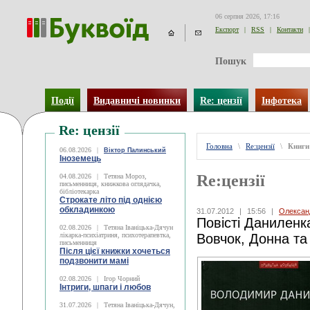
06 серпня 2026, 17:16
Експорт
|
RSS
|
Контакти
|
Пошук
Події
Видавничі новинки
Re: цензії
Інфотека
Re: цензії
Головна
\
Re:цензії
\
Книги
06.08.2026
|
Віктор Палинський
Іноземець
Re:цензії
04.08.2026
|
Тетяна Мороз,
письменниця, книжкова оглядачка,
бібліотекарка
Строкате літо під однією
обкладинкою
31.07.2012
|
15:56
|
Олексан
Повісті Даниленка
02.08.2026
|
Тетяна Іваніцька-Дячун
лікарка-психіатриня, психотерапевтка,
Вовчок, Донна т
письменниця
Після цієї книжки хочеться
подзвонити мамі
02.08.2026
|
Ігор Чорний
Інтриги, шпаги і любов
31.07.2026
|
Тетяна Іваніцька-Дячун,