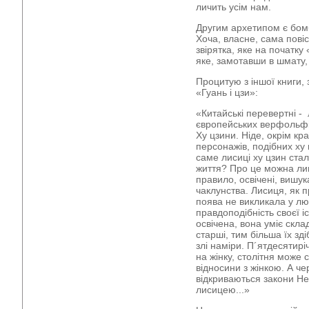
личить усім нам.
Другим архетипом є бомб
Хоча, власне, сама пові
звірятка, яке на початку
яке, замотавши в шмату, 
Процитую з іншої книги, 
«Гуань і цзи»:
«Китайські перевертні -
європейських верфольфів.
Ху цзини. Ніде, окрім кр
персонажів, подібних ху 
саме лисиці ху цзин стал
життя? Про це можна ли
правило, освічені, вишук
чаклунства. Лисиця, як п
поява не викликала у лю
правдоподібність своєї і
освічена, вона уміє скла
старші, тим більша їх зд
злі наміри. П´ятдесятир
на жінку, столітня може с
відносини з жінкою. А че
відкриваються закони Не
лисицею...»