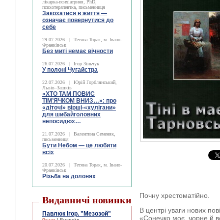
лікарка-психіатриня, PhD,
психотерапевтка, письменниця
Закохатися в життя —
означає повернутися до
себе
29.07.2026
|
Тетяна Торак, м. Івано-
Франківськ
Без миті немає вічности
26.07.2026
|
Ігор Зіньчук
У полоні Чугайстра
22.07.2026
|
Юрій Горблянський,
Львів–Зашків
«ХТО ТАМ ПОВИС
ТІМ’ЯЧКОМ ВНИЗ…»: про
«діточі» вірші-«хулігани»
для шибайголовних
непосидюх…
21.07.2026
|
Валентина Семеняк,
письменниця
Бути Небом ― це любити
всіх
20.07.2026
|
Тетяна Торак, м. Івано-
Франківськ
Різьба на долонях
Почну хрестоматійно.
Видавничі новинки
В центрі уваги нових по
Павлюк Ігор. "Мезозой"
«Сонечко моє, чорне й в