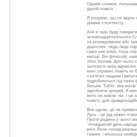
Одним словом, лялькуваті
другій повісті.
Я розумію, що не варто 
уривки з контексту.
Але я таки буду говорити
чотирнадцятилітнього Сл
на розчарування або тра
дорослих, ледь-ледь пі
саме між ними. Інша спр
емоції. Він філософ, нав
обох батьків. Для нього с
залітають крізь відчинені
яких справно ловить кіт
з котячої пащеки і випус
підробляється під певні
батьків. Тобто, між маті
заробляти грошей. А мене
воно не зовсім так. І це
повісті, для правдоподіб
Все однак, це не примен
Лунь - це рід хижих птах
Проте родина у нього зо
´ятнадцятий день народ
речі. Вони понад-реальн
і мами, і міхоноші сково