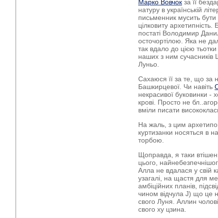
Марко Вовчок
за її безда
натуру в українській літе
письменник мусить бути 
цілковиту архетипність. 
постаті Володимир Данил
осточортілою. Яка не дал
так вдало до цією тьотки 
наших з ним сучасників Ш
Луньо.
Сахаюся її за те, що за 
Башкирцевої. Чи навіть
некрасивої буковинки - 
крові. Просто не бл..аго
вміли писати висококлас
На жаль, з цим архетипо
куртизанки носяться в на
торбою.
Щоправда, я таки втішени
цього, найнебезпечнішог
Алла не вдалася у свій 
узагалі, на щастя для ме
амбіційних планів, підсв
чином відчула J) що це н
свого Луня. Аллин чолові
свого ху цзина.