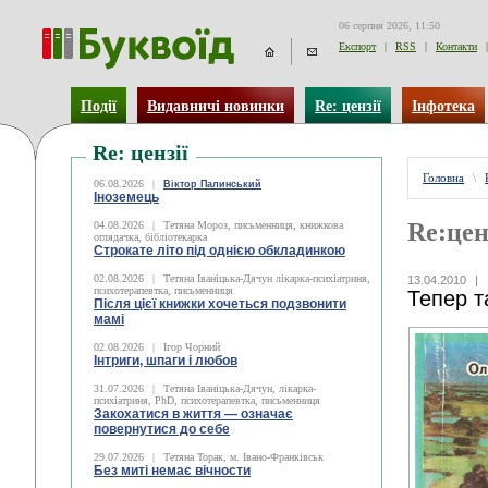
06 серпня 2026, 11:50
Експорт
|
RSS
|
Контакти
|
Події
Видавничі новинки
Re: цензії
Інфотека
Re: цензії
Головна
\
06.08.2026
|
Віктор Палинський
Іноземець
Re:цен
04.08.2026
|
Тетяна Мороз, письменниця, книжкова
оглядачка, бібліотекарка
Строкате літо під однією обкладинкою
02.08.2026
|
Тетяна Іваніцька-Дячун лікарка-психіатриня,
13.04.2010
|
психотерапевтка, письменниця
Тепер т
Після цієї книжки хочеться подзвонити
мамі
02.08.2026
|
Ігор Чорний
Інтриги, шпаги і любов
31.07.2026
|
Тетяна Іваніцька-Дячун, лікарка-
психіатриня, PhD, психотерапевтка, письменниця
Закохатися в життя — означає
повернутися до себе
29.07.2026
|
Тетяна Торак, м. Івано-Франківськ
Без миті немає вічности