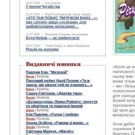
26.07.2026
|
Ігор Зіньчук
У полоні Чугайстра
22.07.2026
|
Юрій Горблянський, Львів–Зашків
«ХТО ТАМ ПОВИС ТІМ’ЯЧКОМ ВНИЗ…»:
про «діточі» вірші-«хулігани» для
шибайголовних непосидюх…
21.07.2026
|
Валентина Семеняк, письменниця
Бути Небом ― це любити всіх
20.07.2026
|
Тетяна Торак, м. Івано-Франківськ
Різьба на долонях
Видавничі новинки
«Коли ця кн
написаного
Павлюк Ігор. "Мезозой"
ньому вже 
| Буквоїд
Проза
Прозовий дебют Надії Позняк «Ти ж
може тільк
знаєш, він ніколи тобі не дзвонить…»
– він і біл
| Буквоїд
Книги
осмисленні
Сащук Світлана. «Дратва тиші»
для самоцен
| Буквоїд
Поезія
Божий хитре
«Безрозсудна» Лорен Робертс: почуття
присмачений
vs обов’язок та повалені імперії
Це крик ду
| Буквоїд
Книги
Ігор Павлюк. «Голод і любов»
виявляєтьс
| Буквоїд
Поезія
Олена Осійчук. «Говори зі мною…»
Хоча дебют
| Буквоїд
Поезія
сприяння Ю
Світлана Марчук. «Магніт»
братом» (1