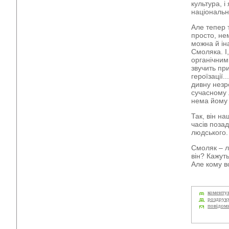
культура, і
національн
Але тепер т
просто, не
можна й ін
Смоляка. І,
органічними
звучить пр
героїзації.
дивну незр
сучасному 
нема йому 
Так, він на
часів поза
людського. 
Смоляк – л
він? Кажут
Але кому в
коменту
роздрук
повідом