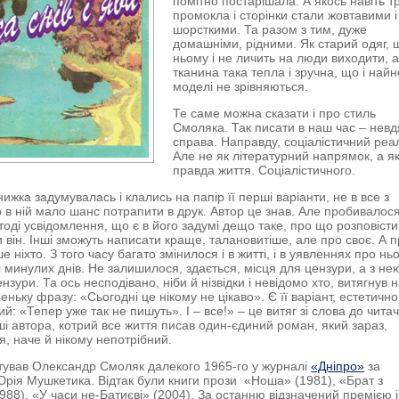
помітно постарішала. А якось навіть т
промокла і сторінки стали жовтавими і
шорсткими. Та разом з тим, дуже
домашніми, рідними. Як старий одяг, 
ньому і не личить на люди виходити, 
тканина така тепла і зручна, що і найн
моделі не зрівняються.
Те саме можна сказати і про стиль
Смоляка. Так писати в наш час – нев
справа. Направду, соціалістичний реал
Але не як літературний напрямок, а я
правда життя. Соціалістичного.
ижка задумувалась і клались на папір її перші варіанти, не в все з
 в ній мало шанс потрапити в друк. Автор це знав. Але пробивалося
тоді усвідомлення, що є в його задумі дещо таке, про що розповісти
и він. Інші зможуть написати краще, талановитіше, але про своє. А 
ьше ніхто. З того часу багато змінилося і в житті, і в уявленнях про ньо
 минулих днів. Не залишилося, здається, місця для цензури, а з нею
зури. Та ось несподівано, ніби й нізвідки і невідомо хто, витягнув н
ньку фразу: «Сьогодні це нікому не цікаво». Є її варіант, естетично
: «Тепер уже так не пишуть». І – все!» – це витяг зі слова до читач
ші автора, котрий все життя писав один-єдиний роман, який зараз,
я, наче й нікому непотрібний.
ував Олександр Смоляк далекого 1965-го у журналі
«Дніпро»
за
рія Мушкетика. Відтак були книги прози «Ноша» (1981), «Брат з
988), «У часи не-Батиєві» (2004). За останню відзначений премією 