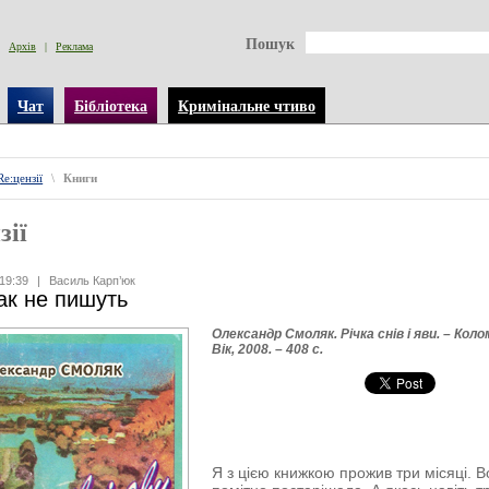
Пошук
Архів
|
Реклама
Чат
Бібліотека
Кримінальне чтиво
Re:цензії
\
Книги
зії
19:39
|
Василь Карп’юк
ак не пишуть
Олександр Смоляк. Річка снів і яви. – Коло
Вік, 2008. – 408 с.
Я з цією книжкою прожив три місяці. 