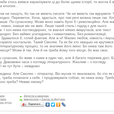
 якби хтось взявся екранізувати ці до болю щемкі історії, то могла б 
а епопея...
ак не пишуть, бо так не вміють писати. Чи не вміють так відчувати. 
модно. Пережиток. Хоча, здається, про такі речі можна лише так. Хо
акше. По-сучасному. Може воно навіть було б і революційно. Але м
 певно, інакше він не вміє. Лише такий стиль і підхід є для нього
. І хоч нема постмодерних, та взагалі ніяких викрутасів, але текст
иродно. Без зайвих ускладнень і навантажень. Без романтизації,
.. Здавалося б, голий фактаж. Але ж ні! Маємо любов, ніжність і якус
озуміло ностальгію. Такий Смоляк. Та як би хто хвацько не крутився
літературному процесі, то не знатиме його імені. Бо нема там його.
місця? Може й так. Але й не треба йому того місця, бо має своє.
ш сучасник, бо живе з нами в один час, але й багато пережив досі. Б
ду. Дивовижні часи з погляду літературного. Жахливі – з погляду
І як тут бути – невідомо.
юдина. Але Смоляк – літератор. Він мусив то змалювати, бо хто як 
ь, треба починати з себе. І продовжувати собою, як нема кому. Треб
оно треба? Невже нікому?
вати
зберегти в закладках
увати
використати у блогах та форумах
ити друга
Поділитися…