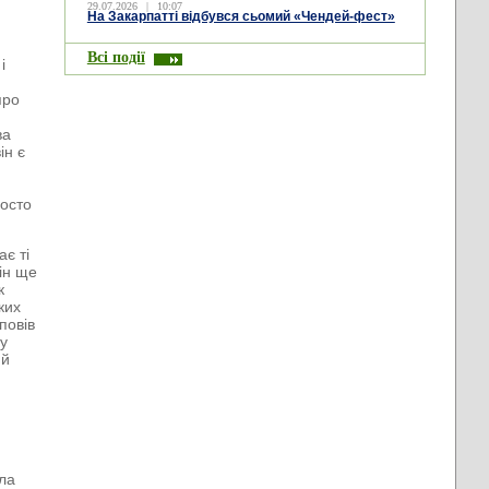
29.07.2026
|
10:07
На Закарпатті відбувся сьомий «Чендей-фест»
Всі події
і
про
ва
ін є
,
росто
ає ті
він ще
к
ких
повів
му
ий
ила