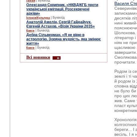
| Буквоїд
Поезія
Василя Ст
Олександр Скрипник. «НКВД/КГБ проти
Северинівк
української еміграції. Розсекречені
записками»
архіви»
| Буквоїд
десятків л
Історія/Культура
Анатолій Амелін, Сергій Гайдайчук,
нині живий-
Євгеній Астахов. «Візія України 2035»
пояснюючи 
| Буквоїд
Книги
Шолохова. 
Дебра Сільверман. «Я не вірю в
літератор 
астрологію. Зоряна мудрість, яка змінює
ніяк не пр
життя»
щасливою л
| Буквоїд
Книги
завершити.
Всі новинки
Смолякова 
прочитати.
Родом із с
землі і ті 
й родом із 
сповна відд
не було би 
про цих люд
жив. Саме 
пласт куль
конкретним
Хронологія:
колгоспних 
береги... І
весіль. І 