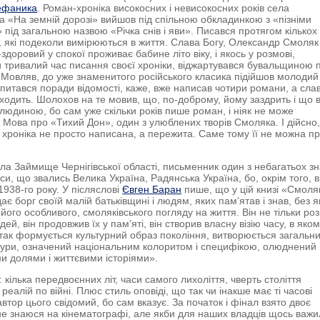
ефаника
. Роман-хроніка високосних і невисокосних років села
а «На земній дорозі» вийшов під спільною обкладинкою з «пізніми
 під загальною назвою «Річка снів і яви». Писався протягом кількох
іт, які подеколи вимірюються в життя. Слава Богу, Олександр Смоляк 
здоровий у спокої проживає бабине літо віку, і якось у розмові,
тривалий час писання своєї хроніки, віджартувався бувальщиною 
Мовляв, до уже знаменитого російського класика підійшов молодий
і питався поради відомості, каже, вже написав чотири романи, а сла
иходить. Шолохов на те мовив, що, по-доброму, йому заздрить і що в
юдиною, бо сам уже скільки років пише роман, і ніяк не може
 Мова про «Тихий Дон», один з улюблених творів Смоляка. І дійсно
хроніка не просто написана, а пережита. Саме тому її не можна п
ела Займище Чернігівської області, письменник один з небагатьох зн
часи, що звались Велика Україна, Радянська Україна, бо, окрім того, 
1938-го року. У післяслові
Євген Баран
пише, що у цій книзі «Смоля
ає борг своїй малій батьківщині і людям, яких пам’ятав і знав, без я
його особливого, смоляківського погляду на життя. Він не тільки роз
ей, він продовжив їх у пам’яті, він створив власну візію часу, в яко
так формується культурний образ покоління, витворюється загальн
тури, означений національним колоритом і специфікою, олюднений
и долями і життєвими історіями».
 кілька передвоєнних літ, часи самого лихоліття, чверть століття
реалій по війні. Плюс стиль оповіді, що так чи інакше має ті часові
 автор цього свідомий, бо сам вказує. За початок і фінал взято двоє
я не знаюся на кінематографі, але якби для наших владців щось важ