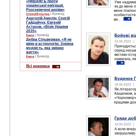
«НКВД/КГБ проти
Уже надумав
української еміграції.
як до мене 
Розсекречені архіви»
мене поклон
| Буквоїд
Історія/Культура
особистостей
Анатолій Амелін, Сергій
ви...
Гайдайчук, Євгеній
Астахов. «Візія України
2035»
Бойові в
| Буквоїд
Книги
Дебра Сільверман. «Я не
23.06.2023
|
вірю в астрологію. Зоряна
Пригадується
мудрість, яка змінює
серед наськ
життя»
містико-іст
| Буквоїд
Книги
намагань, як
Всі новинки
Будинок 
18.06.2023
|
Як літерато
Кащенком, а 
«Чорномор»,
працями дохі
Гряде до
19.04.2023
|
А коли впер
зворушливо 