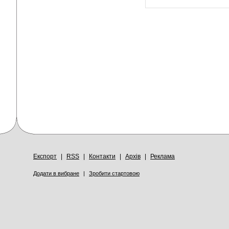
Експорт
|
RSS
|
Контакти
|
Архів
|
Реклама
Додати в вибране
|
Зробити стартовою