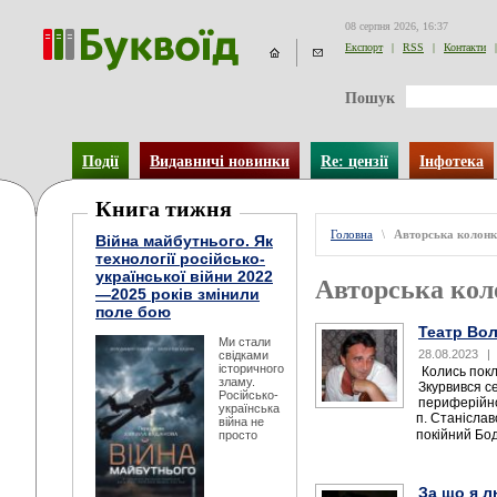
08 серпня 2026, 16:37
Експорт
|
RSS
|
Контакти
|
Пошук
Події
Видавничі новинки
Re: цензії
Інфотека
Книга тижня
Головна
\
Авторська колон
Війна майбутнього. Як
технології російсько-
української війни 2022
Авторська кол
—2025 років змінили
поле бою
Театр Во
Ми стали
28.08.2023
|
свідками
історичного
Колись покл
зламу.
Зкурвився с
Російсько-
периферійно
українська
п. Станісла
війна не
покійний Боді
просто
За що я л