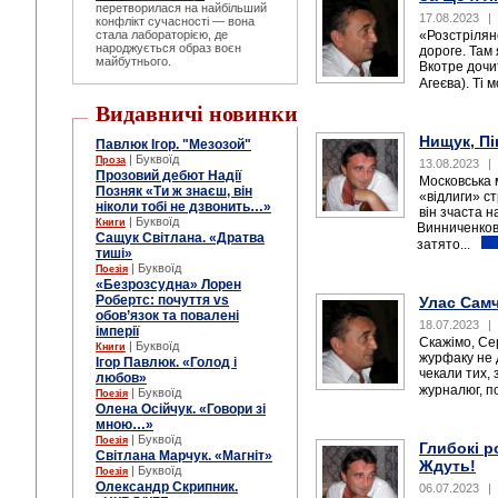
перетворилася на найбільший
17.08.2023
|
конфлікт сучасності — вона
стала лабораторією, де
«Розстрілян
народжується образ воєн
дороге. Там 
майбутнього.
Вкотре дочит
Агеєва). Ті м
Видавничі новинки
Нищук, Пі
Павлюк Ігор. "Мезозой"
| Буквоїд
Проза
13.08.2023
|
Прозовий дебют Надії
Московська 
Позняк «Ти ж знаєш, він
«відлиги» с
ніколи тобі не дзвонить…»
він зчаста н
| Буквоїд
Книги
Винниченков
Сащук Світлана. «Дратва
затято...
тиші»
| Буквоїд
Поезія
«Безрозсудна» Лорен
Робертс: почуття vs
Улас Самч
обов’язок та повалені
18.07.2023
|
імперії
Скажімо, Сер
| Буквоїд
Книги
журфаку не д
Ігор Павлюк. «Голод і
чекали тих, з
любов»
журналюг, по
| Буквоїд
Поезія
Олена Осійчук. «Говори зі
мною…»
| Буквоїд
Поезія
Глибокі р
Світлана Марчук. «Магніт»
Ждуть!
| Буквоїд
Поезія
Олександр Скрипник.
06.07.2023
|