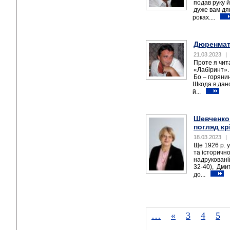
подав руку 
дуже вам дяк
роках....
Дюренмат
21.03.2023
|
Проте я чит
«Лабіринт». 
Бо – горяни
Шкода в дано
й...
Шевченко 
погляд кр
18.03.2023
|
Ще 1926 р. 
та історичн
надрукованій
32-40), Дми
до...
…
«
3
4
5