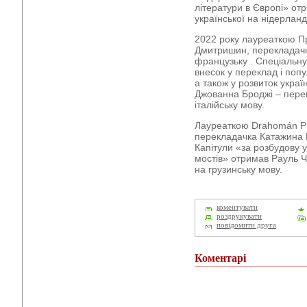
літератури в Європі» от
української на нідерланд
2022 року лауреаткою Пр
Дмитришин, перекладачка
французьку . Спеціальну
внесок у переклад і попу
а також у розвиток украї
Джованна Броджі – перек
італійську мову.
Лауреаткою Drahomán Pri
перекладачка Катажина К
Капітули «за розбудову 
мостів» отримав Рауль Ч
на грузинську мову.
коментувати
роздрукувати
повідомити друга
Коментарі