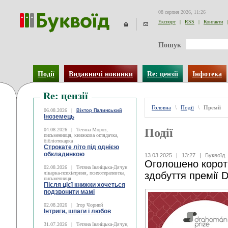
08 серпня 2026, 11:26
Експорт
|
RSS
|
Контакти
|
Пошук
Події
Видавничі новинки
Re: цензії
Інфотека
Re: цензії
Головна
\
Події
\
Премії
06.08.2026
|
Віктор Палинський
Іноземець
Події
04.08.2026
|
Тетяна Мороз,
письменниця, книжкова оглядачка,
бібліотекарка
Строкате літо під однією
обкладинкою
13.03.2025
|
13:27
|
Буквоїд
Оголошено коротк
02.08.2026
|
Тетяна Іваніцька-Дячун
лікарка-психіатриня, психотерапевтка,
здобуття премії 
письменниця
Після цієї книжки хочеться
подзвонити мамі
02.08.2026
|
Ігор Чорний
Інтриги, шпаги і любов
31.07.2026
|
Тетяна Іваніцька-Дячун,