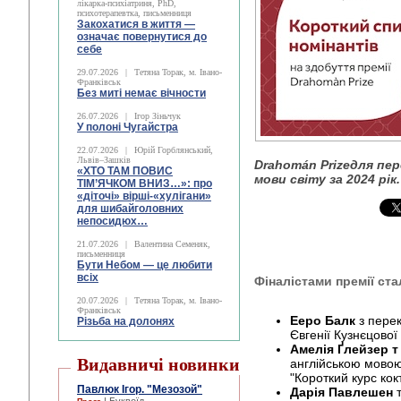
лікарка-психіатриня, PhD,
психотерапевтка, письменниця
Закохатися в життя —
означає повернутися до
себе
29.07.2026
|
Тетяна Торак, м. Івано-
Франківськ
Без миті немає вічности
26.07.2026
|
Ігор Зіньчук
У полоні Чугайстра
22.07.2026
|
Юрій Горблянський,
Львів–Зашків
Drahomán
Prize
для пер
«ХТО ТАМ ПОВИС
мови світу за 2024 рік.
ТІМ’ЯЧКОМ ВНИЗ…»: про
«діточі» вірші-«хулігани»
для шибайголовних
непосидюх…
21.07.2026
|
Валентина Семеняк,
письменниця
Бути Небом ― це любити
всіх
Фіналістами премії ста
20.07.2026
|
Тетяна Торак, м. Івано-
Франківськ
Ееро Балк
з пере
Різьба на долонях
Євгенії Кузнєцової
Амелія Ґлейзер т
Видавничі новинки
англійською мовою
"Короткий курс ко
Павлюк Ігор. "Мезозой"
Дарія Павлешен