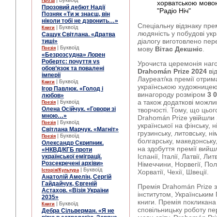
| Буквоїд
Проза
хорватською мово
Прозовий дебют Надії
"Радіо Ніч"
Позняк «Ти ж знаєш, він
ніколи тобі не дзвонить…»
Спеціальну відзнаку прем
| Буквоїд
Книги
людяність у побудові укр
Сащук Світлана. «Дратва
діалогу виготовлено пере
тиші»
| Буквоїд
мову
Вітас Декшніс
.
Поезія
«Безрозсудна» Лорен
Робертс: почуття vs
Урочиста церемонія на
обов’язок та повалені
Drahomán Prize 2024
ві
імперії
Лауреат/ка премії отрим
| Буквоїд
Книги
українською художницею
Ігор Павлюк. «Голод і
винагороду розміром
3 
любов»
а також додаткові можлив
| Буквоїд
Поезія
Олена Осійчук. «Говори зі
творчості. Тому, що цьог
мною…»
Drahomán Prize увійшли 2
| Буквоїд
Поезія
української на фінську, н
Світлана Марчук. «Магніт»
грузинську, литовську, ні
| Буквоїд
Поезія
болгарську, македонську
Олександр Скрипник.
на здобуття премії вийшл
«НКВД/КГБ проти
Іспанії, Італії, Латвії, Л
української еміграції.
Розсекречені архіви»
Німеччини, Норвегії, По
| Буквоїд
Історія/Культура
Хорватії, Чехії, Швеції.
Анатолій Амелін, Сергій
Гайдайчук, Євгеній
Премія Drahomán Prize 
Астахов. «Візія України
інститутом, Українським
2035»
книги. Премія покликана
| Буквоїд
Книги
сповільницьку роботу пе
Дебра Сільверман. «Я не