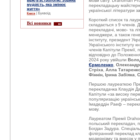
мови світу. Drahomán Pri
вірю в астрологію. Зоряна
мудрість, яка змінює
перекладацьку майстерні
життя»
української літератури з
| Буквоїд
Книги
Короткий список та лаур
Всі новинки
складається з 9 членів. 
перекладачі, мово- та лі
менеджери, а також ген
інституту, президент Ук
Українського інституту к
членів Капітули Премії, п
відповідно до Положенням
2024 року увійшли
Воло
Єрмоленко
,
Олександр
Стріха
,
Алла Татаренк
Фіннін,
Ірина Забіяка
,
С
Першою лауреаткою Премі
перекладачка Клаудія Да
Капітули «за високу пер
популяризацію українськ
Імадеддін Раеф – перекл
мову.
Лауреатом Премії Drahom
польський перекладач, п
Богдан Задура. Спеціаль
філігранний переклад кл
модернізму та внесок у 