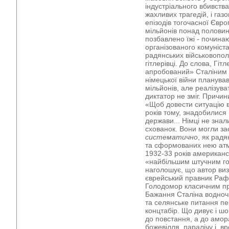
індустріального вбивства
жахливих трагедій, і газ
епізодів тогочасної Євр
мільйонів понад половин
позбавлено їжі - починаю
організованого комуніст
радянських військовопо
гітлерівці. До слова, Гі
апробований» Сталіним 
німецької війни планува
мільйонів, але реалізув
диктатор не зміг. Причи
«Щоб довести ситуацію в 
років тому, знадобилися 
держави... Німці не знал
схованок. Вони могли за
систематично
, як радя
та сформованих нею атм
1932-33 років американс
«найбільшим штучним гол
наголошує, що автор ви
єврейський правник Раф
Голодомор класичним пр
Бажання Сталіна водноча
та селянське питання пер
концтабір. Що дивує і ш
до повстання, а до амора
божевілля, паралічу і, в