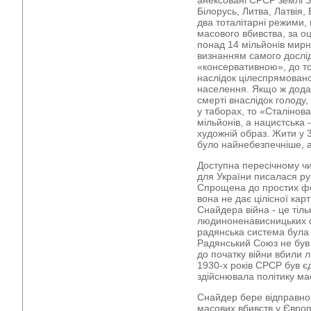
анексовані СРСР землі За
Білорусь, Литва, Латвія,
два тоталітарні режими,
масового вбивства, за о
понад 14 мільйонів мирн
визнанням самого дослід
«консервативною», до то
наслідок цілеспрямовано
населення. Якщо ж дода
смерті внаслідок голоду, 
у таборах, то «Сталінова
мільйонів, а нацистська -
художній образ. Жити у 3
було найнебезпечніше, ан
Доступна пересічному чит
для України писалася ру
Спрощена до простих фо
вона не дає цілісної карт
Снайдера війна - це тіль
людиноненависницьких 
радянська система була
Радянський Союз не був 
до початку війни вбили 
1930-х років СРСР був 
здійснювала політику ма
Снайдер бере відправно
масових вбивств у Європ