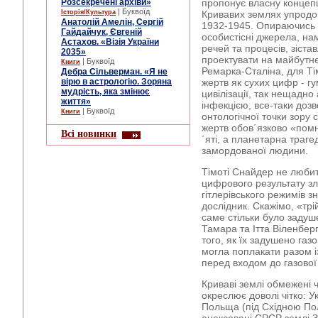
Розсекречені архіви»
пропонує власну концепц
| Буквоїд
Історія/Культура
Кривавих землях упродо
Анатолій Амелін, Сергій
1932-1945. Опираючись я
Гайдайчук, Євгеній
особистісні джерела, на
Астахов. «Візія України
речей та процесів, зістав
2035»
проектувати на майбутн
| Буквоїд
Книги
Ремарка-Сталіна, для Ті
Дебра Сільверман. «Я не
вірю в астрологію. Зоряна
жертв як сухих цифр - г
мудрість, яка змінює
цивілізації, так нещадн
життя»
інфекцією, все-таки доз
| Буквоїд
Книги
онтологічної точки зору с
жертв обов´язково «пом
Всі новинки
´яті, а планетарна трагед
замордованої людини.
Тімоті Снайдер не любит
цифрового результату зл
гітлерівського режимів 
дослідник. Скажімо, «трі
саме стільки було задуше
Тамара та Ітта Віленберг
того, як їх задушено га
могла поплакати разом із
перед входом до газової
Криваві землі обмежені 
окреслює доволі чітко: У
Польща (під Східною По