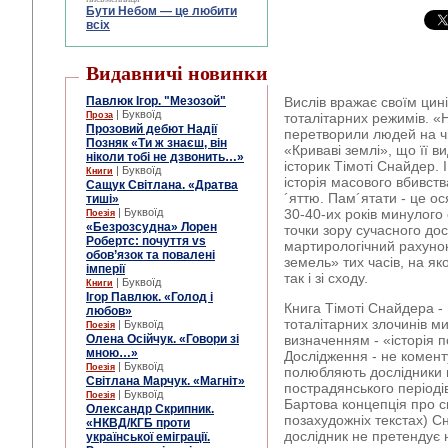
Бути Небом ― це любити
всіх
Видавничі новинки
Павлюк Ігор. "Мезозой"
Вислів вражає своїм цин
| Буквоїд
Проза
тоталітарних режимів. «
Прозовий дебют Надії
перетворили людей на чи
Позняк «Ти ж знаєш, він
«Криваві землі», що її в
ніколи тобі не дзвонить…»
історик Тімоті Снайдер.
| Буквоїд
Книги
історія масового вбивст
Сащук Світлана. «Дратва
´яттю. Пам´ятати - це ос
тиші»
| Буквоїд
30-40-их років минулого 
Поезія
«Безрозсудна» Лорен
точки зору сучасного до
Робертс: почуття vs
мартирологічний рахуно
обов’язок та повалені
земель» тих часів, на яко
імперії
так і зі сходу.
| Буквоїд
Книги
Ігор Павлюк. «Голод і
Книга Тімоті Снайдера - ц
любов»
тоталітарних злочинів ми
| Буквоїд
Поезія
Олена Осійчук. «Говори зі
визначенням - «історія 
мною…»
Дослідження - не коменту
| Буквоїд
Поезія
полюбляють дослідники в
Світлана Марчук. «Магніт»
пострадянського періодів
| Буквоїд
Поезія
Бартова концепція про см
Олександр Скрипник.
позахудожніх текстах) С
«НКВД/КГБ проти
дослідник не претендує н
української еміграції.