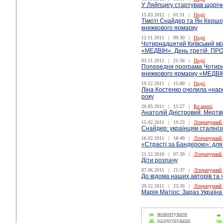
У Ляйпцигу стартував щоріч
15.03.2012
|
01:31
|
Події
Тімоті Снайдер та Ян Керш
книжкового ярмарку
12.11.2011
|
09:30
|
Події
Чотирнадцятий Київський м
«МЕДВІН». День третій. П
03.11.2011
|
21:56
|
Події
Попередня програма Чотирн
книжкового ярмарку «МЕДВІ
19.12.2011
|
15:00
|
Події
Ліна Костенко очолила «нар
року
26.05.2011
|
15:27
|
Re:цензії
Анатолій Дністровий: Мертв
15.02.2011
|
19:23
|
Літературний
Снайдер: українцям сталініз
16.02.2011
|
18:49
|
Літературний
«Страсті за Бандерою»: для 
21.12.2010
|
07:39
|
Літературний
Діти розпачу
07.06.2011
|
21:37
|
Літературний
До відома наших авторів та 
29.12.2011
|
23:26
|
Літературний
Марія Матіос: Зараз Україна
коментувати
роздрукувати