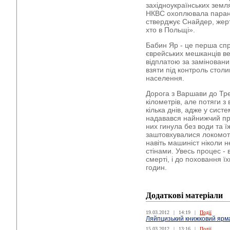
західноукраїнських земл
НКВС охоплювала парано
стверджує Снайдер, жерт
хто в Польщі».
Бабин Яр - це перша спр
єврейських мешканців ве
відплатою за заміновани
взяти під контроль стол
населення.
Дорога з Варшави до Тре
кілометрів, але потяги 
кілька днів, адже у систе
надавався найнижчий прі
них гинула без води та ї
заштовхувалися локомоти
навіть машиніст ніколи не
стінами. Увесь процес - 
смерті, і до поховання їх
годин.
Додаткові матеріали
19.03.2012
|
14:19
|
Події
Ляйпцизький книжковий ярм
15.03.2012
|
13:16
|
Події