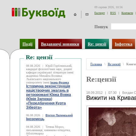
09 серпня 2026, 10:56
Експорт
|
RSS
|
Контакти
|
Пошук
Події
Видавничі новинки
Re: цензії
Інфотека
Re: цензії
Головна
\
Re:цензії
\
Книги
08.08.2026
|
Юрій Горблянський,
кандидат філологічних наук, доцент
кафедри української літератури імені
академіка Михайла Возняка
Re:цензії
Львівського національного
університету імені
Івана Франка
Історична реконструкція
націєтворчих змагань в
18.09.2012
|
07:30
|
Богдан С
ретроромані Юрка Вовка
Вижити на Крива
(Юрія Зилюка)
«Передбачення Курта
Зіберта»
06.08.2026
|
Віктор Палинський
Іноземець
04.08.2026
|
Тетяна Мороз,
письменниця, книжкова оглядачка,
бібліотекарка