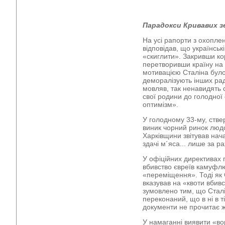
Парадокси Кривавих з
На усі рапорти з охопле
відповідав, що українсь
«скиглити». Закривши к
перетворивши країну на 
мотивацією Сталіна було
деморалізують інших ра
мовляв, так ненавидять 
свої родини до голодної
оптимізм».
У голодному 33-му, ствер
виник чорний ринок людс
Харківщини звітував нач
здачі м´яса... лише за 
У офіційних директивах г
вбивство євреїв камуфл
«переміщення». Тоді як С
вказував на «квоти вбив
зумовлено тим, що Сталін
переконаний, що в ні в ті
документи не прочитає 
У намаганні виявити «во