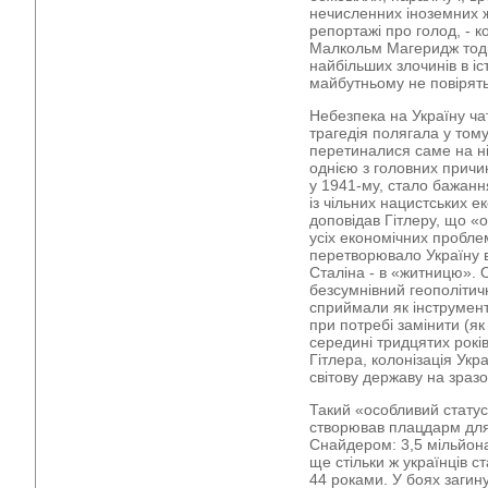
нечисленних іноземних жу
репортажі про голод, - 
Малкольм Магеридж тоді
найбільших злочинів в іс
майбутньому не повірять
Небезпека на Україну чату
трагедія полягала у тому,
перетиналися саме на н
однією з головних причи
у 1941-му, стало бажання
із чільних нацистських е
доповідав Гітлеру, що «о
усіх економічних пробле
перетворювало Україну в
Сталіна - в «житницю». 
безсумнівний геополітич
сприймали як інструмент
при потребі замінити (як
середині тридцятих років
Гітлера, колонізація Ук
світову державу на зраз
Такий «особливий статус»
створював плацдарм для
Снайдером: 3,5 мільйона
ще стільки ж українців с
44 роками. У боях загин