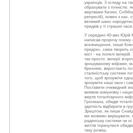
українців. З огляду на т
обрахувати з точністю, 
жертвами Катині, Собібо
репресій), кожен з нас, 
великий шанс народитися
предків у ті страшні часи
У середині 40-вих Юрій 
написав пророчу поему «
всезнищення, пише Клен
предок», сама творить с
міст - на попелі імперій
так просто: імперії згор
зрошуваному міфами, ма
брехнею, виростають пот
сталіністську системи по
того, щоб зрозуміти одну
зрозуміти наші часи і са
Поставити очевидний знак
виявом комунізму і наци
жертв тоталітарного міф
Гросмана, обидві тоталіта
здатність відбирати в г
Зрештою, як пише Снайдер
ми можемо вирішувати, п
радянську системи чи ні.
життів торкнулися обидв
таку розкіш.