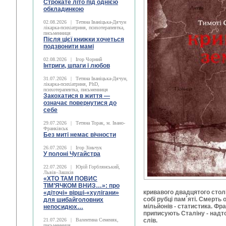
Строкате літо під однією
обкладинкою
02.08.2026
|
Тетяна Іваніцька-Дячун
лікарка-психіатриня, психотерапевтка,
письменниця
Після цієї книжки хочеться
подзвонити мамі
02.08.2026
|
Ігор Чорний
Інтриги, шпаги і любов
31.07.2026
|
Тетяна Іваніцька-Дячун,
лікарка-психіатриня, PhD,
психотерапевтка, письменниця
Закохатися в життя —
означає повернутися до
себе
29.07.2026
|
Тетяна Торак, м. Івано-
Франківськ
Без миті немає вічности
26.07.2026
|
Ігор Зіньчук
У полоні Чугайстра
22.07.2026
|
Юрій Горблянський,
Львів–Зашків
«ХТО ТАМ ПОВИС
ТІМ’ЯЧКОМ ВНИЗ…»: про
кривавого двадцятого стол
«діточі» вірші-«хулігани»
собі рубці пам´яті. Смерть 
для шибайголовних
мільйонів - статистика. Фра
непосидюх…
приписують Сталіну - надто 
21.07.2026
|
Валентина Семеняк,
слів.
письменниця