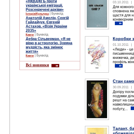
«НКВД/КГБ проти
03.10.2011
|
української еміграції.
Для кожного 
Розсекречені архіви»
сповнена яко
| Буквоїд
Історія/Культура
щастя для н
Анатолій Амелін, Сергій
конвеєрним 
Гайдайчук, Євгеній
Астахов. «Візія України
2035»
| Буквоїд
Книги
Коробки з
Дебра Сільверман. «Я не
вірю в астрологію. Зоряна
01.10.2011
|
мудрість, яка змінює
«Люди» - це 
життя»
письменниці
| Буквоїд
Книги
книжечка, д
профіль жінк
Всі новинки
Стан само
30.09.2011
|
Допіру погл
подумки діл
решт на сам
навколишньо
побуту,...
Талант, б
«божевіл