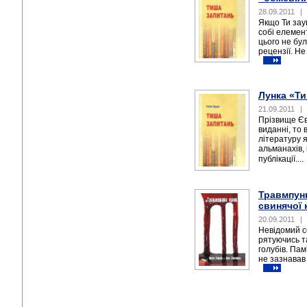
28.09.2011
|
Якщо Ти зау
собі елемен
цього не бул
рецензії. Не
Лунка «Т
21.09.2011
|
Прізвище Єв
виданні, то 
літературу я
альманахів, 
публікації....
Травмпунк
свинячої 
20.09.2011
|
Невідомий с
рятуючись т
голубів. Пам
не зазнавав 