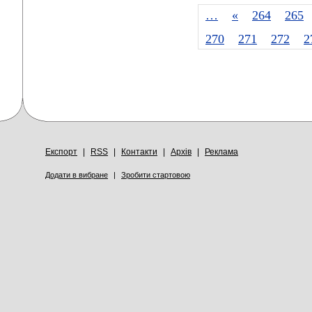
…
«
264
265
270
271
272
2
Експорт
|
RSS
|
Контакти
|
Архів
|
Реклама
Додати в вибране
|
Зробити стартовою