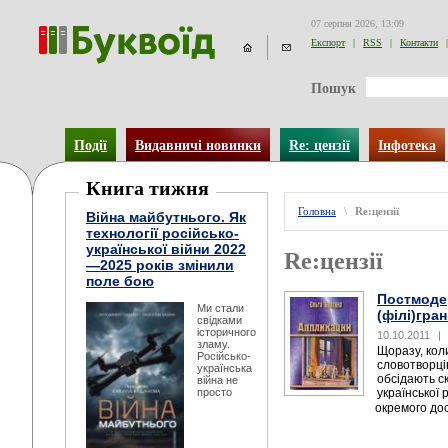
07 серпня 2026, 13:09
Експорт
|
RSS
|
Контакти
|
Пошук
Події
Видавничі новинки
Re: цензії
Інфотека
Книга тижня
Головна
\
Re:цензії
Війна майбутнього. Як
технології російсько-
української війни 2022
Re:цензії
—2025 років змінили
поле бою
Постмодер
Ми стали
(філі)гра
свідками
історичного
10.10.2011
|
зламу.
Щоразу, кол
Російсько-
словотворці
українська
обсідають с
війна не
просто
української 
окремого до