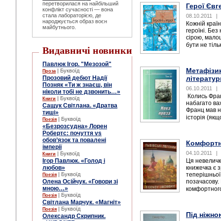
перетворилася на найбільший
Герої Євг
конфлікт сучасності — вона
стала лабораторією, де
08.10.2011
|
народжується образ воєн
Кожній країні
майбутнього.
героїні. Без
сірою, мало
бути не тільк
Видавничі новинки
Павлюк Ігор. "Мезозой"
Метафізик
| Буквоїд
Проза
Прозовий дебют Надії
літератур
Позняк «Ти ж знаєш, він
06.10.2011
|
ніколи тобі не дзвонить…»
Колись Франц
| Буквоїд
Книги
набагато ва
Сащук Світлана. «Дратва
Франц мав на
тиші»
історія (якщ
| Буквоїд
Поезія
«Безрозсудна» Лорен
Робертс: почуття vs
обов’язок та повалені
Комфортн
імперії
04.10.2011
|
| Буквоїд
Книги
Ігор Павлюк. «Голод і
Ця невеличк
любов»
книжечка є 
| Буквоїд
теперішньої 
Поезія
Олена Осійчук. «Говори зі
позачасову.
мною…»
комфортного
| Буквоїд
Поезія
Світлана Марчук. «Магніт»
| Буквоїд
Поезія
Під ніжно
Олександр Скрипник.