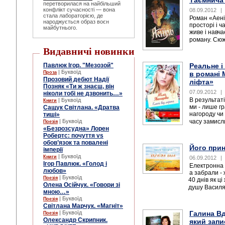
перетворилася на найбільший
конфлікт сучасності — вона
08.09.2012
|
стала лабораторією, де
Роман «Аені
народжується образ воєн
просторі і ча
майбутнього.
живе і навча
роману. Сюже
Видавничі новинки
Реальне і
Павлюк Ігор. "Мезозой"
| Буквоїд
в романі 
Проза
Прозовий дебют Надії
ліфта»
Позняк «Ти ж знаєш, він
07.09.2012
|
ніколи тобі не дзвонить…»
В результаті
| Буквоїд
Книги
ми - лише г
Сащук Світлана. «Дратва
нагороду чи 
тиші»
часу замисли
| Буквоїд
Поезія
«Безрозсудна» Лорен
Робертс: почуття vs
обов’язок та повалені
Його при
імперії
| Буквоїд
Книги
06.09.2012
|
Ігор Павлюк. «Голод і
Електронна 
любов»
а забрали -
| Буквоїд
Поезія
40 днів як ці
Олена Осійчук. «Говори зі
душу Василя
мною…»
| Буквоїд
Поезія
Світлана Марчук. «Магніт»
Галина Вд
| Буквоїд
Поезія
Олександр Скрипник.
який запи