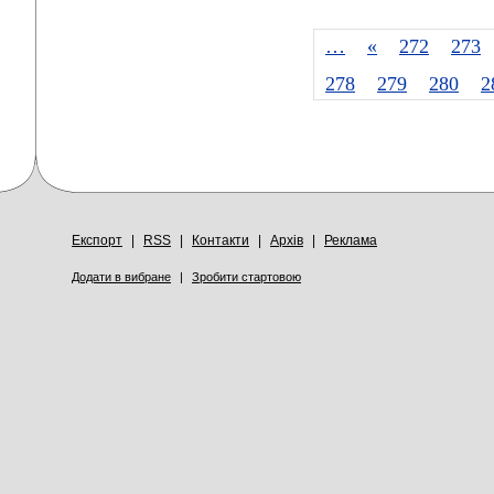
…
«
272
273
278
279
280
2
Експорт
|
RSS
|
Контакти
|
Архів
|
Реклама
Додати в вибране
|
Зробити стартовою