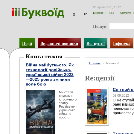
07 серпня 2026, 11:42
Експорт
|
RSS
|
Контакти
|
Пошук
Події
Видавничі новинки
Re: цензії
Інфотека
Книга тижня
Головна
\
Re:цензії
Війна майбутнього. Як
технології російсько-
української війни 2022
Re:цензії
—2025 років змінили
поле бою
Світлий с
Ми стали
09.09.2012
|
свідками
історичного
О, не ступай
зламу.
рано ві
Російсько-
переклав Іг
українська
промовляє до
війна не
просто
Таємнича