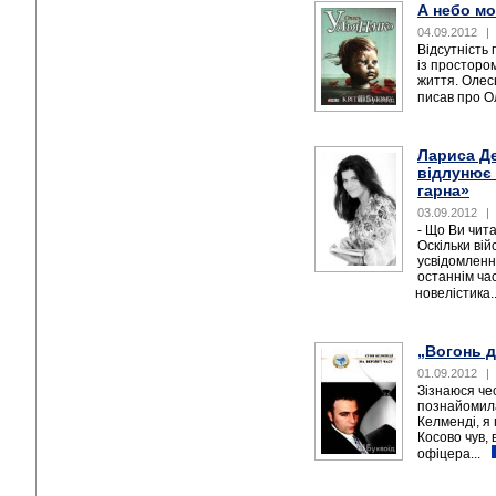
А небо м
04.09.2012
|
Відсутність 
із простором
життя. Олес
писав про О
Лариса Де
відлунює 
гарна»
03.09.2012
|
- Що Ви чит
Оскільки вій
усвідомленн
останнім ча
новелістика.
„Вогонь д
01.09.2012
|
Зізнаюся чес
познайомил
Келменді, я
Косово чув, 
офіцера...