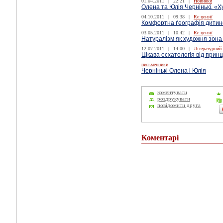
01.04.2011
|
22:21
|
Новинки
Олена та Юлія Чернінькі. «
04.10.2011
|
09:38
|
Re:цензії
Комфортна ґеографія дитин
03.05.2011
|
10:42
|
Re:цензії
Натуралізм як художня зона
12.07.2011
|
14:00
|
Літературний
Цікава есхатологія від прин
письменники
Чернінькі Олена і Юлія
коментувати
роздрукувати
повідомити друга
Коментарі