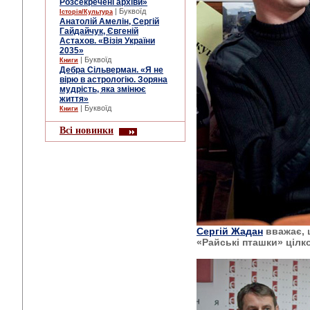
Розсекречені архіви»
| Буквоїд
Історія/Культура
Анатолій Амелін, Сергій
Гайдайчук, Євгеній
Астахов. «Візія України
2035»
| Буквоїд
Книги
Дебра Сільверман. «Я не
вірю в астрологію. Зоряна
мудрість, яка змінює
життя»
| Буквоїд
Книги
Всі новинки
Сергій Жадан
вважає, 
«Райські пташки» цілк