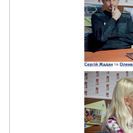
Сергій Жадан
та
Олена