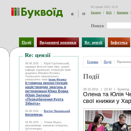
09 серпня 2026, 10:31
Експорт
|
RSS
|
Контакти
|
Пошук
Події
Видавничі новинки
Re: цензії
Інфотека
Re: цензії
Головна
\
Події
\
Презентац
08.08.2026
|
Юрій Горблянський,
кандидат філологічних наук, доцент
кафедри української літератури імені
академіка Михайла Возняка
Події
Львівського національного
університету імені
Івана Франка
Історична реконструкція
націєтворчих змагань в
28.10.2011
|
23:42
|
Буквоїд
ретроромані Юрка Вовка
Олена та Юлія Че
(Юрія Зилюка)
«Передбачення Курта
свої книжки у Ха
Зіберта»
06.08.2026
|
Віктор Палинський
Іноземець
04.08.2026
|
Тетяна Мороз,
письменниця, книжкова оглядачка,
бібліотекарка