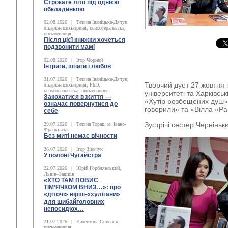
Строкате літо під однією
обкладинкою
02.08.2026
|
Тетяна Іваніцька-Дячун
лікарка-психіатриня, психотерапевтка,
письменниця
Після цієї книжки хочеться
подзвонити мамі
02.08.2026
|
Ігор Чорний
Інтриги, шпаги і любов
31.07.2026
|
Тетяна Іваніцька-Дячун,
Творчий дует 27 жовтня 
лікарка-психіатриня, PhD,
психотерапевтка, письменниця
університеті та Харківськ
Закохатися в життя —
«Хутір розбещених душ»
означає повернутися до
говорили» та «Вілла «Р
себе
Зустрічі сестер Чернінь
29.07.2026
|
Тетяна Торак, м. Івано-
Франківськ
Без миті немає вічности
26.07.2026
|
Ігор Зіньчук
У полоні Чугайстра
22.07.2026
|
Юрій Горблянський,
Львів–Зашків
«ХТО ТАМ ПОВИС
ТІМ’ЯЧКОМ ВНИЗ…»: про
«діточі» вірші-«хулігани»
для шибайголовних
непосидюх…
21.07.2026
|
Валентина Семеняк,
письменниця