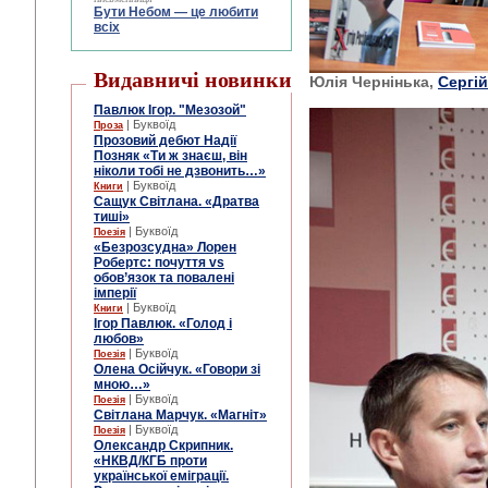
Бути Небом ― це любити
всіх
Видавничі новинки
Юлія Чернінька,
Сергі
Павлюк Ігор. "Мезозой"
| Буквоїд
Проза
Прозовий дебют Надії
Позняк «Ти ж знаєш, він
ніколи тобі не дзвонить…»
| Буквоїд
Книги
Сащук Світлана. «Дратва
тиші»
| Буквоїд
Поезія
«Безрозсудна» Лорен
Робертс: почуття vs
обов’язок та повалені
імперії
| Буквоїд
Книги
Ігор Павлюк. «Голод і
любов»
| Буквоїд
Поезія
Олена Осійчук. «Говори зі
мною…»
| Буквоїд
Поезія
Світлана Марчук. «Магніт»
| Буквоїд
Поезія
Олександр Скрипник.
«НКВД/КГБ проти
української еміграції.