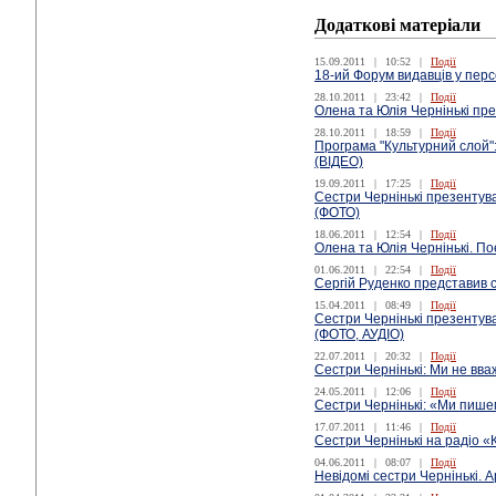
Додаткові матеріали
15.09.2011
|
10:52
|
Події
18-ий Форум видавців у пер
28.10.2011
|
23:42
|
Події
Олена та Юлія Чернінькі пре
28.10.2011
|
18:59
|
Події
Програма "Культурний слой":
(ВІДЕО)
19.09.2011
|
17:25
|
Події
Сестри Чернінькі презентув
(ФОТО)
18.06.2011
|
12:54
|
Події
Олена та Юлія Чернінькі. По
01.06.2011
|
22:54
|
Події
Сергій Руденко представив 
15.04.2011
|
08:49
|
Події
Сестри Чернінькі презенту
(ФОТО, АУДІО)
22.07.2011
|
20:32
|
Події
Сестри Чернінькі: Ми не вва
24.05.2011
|
12:06
|
Події
Сестри Чернінькі: «Ми пише
17.07.2011
|
11:46
|
Події
Сестри Чернінькі на радіо «
04.06.2011
|
08:07
|
Події
Невідомі сестри Чернінькі. А