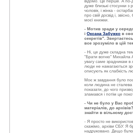
відомо. Це перше. А по-д
дуже близькі стосунки з р
чоловік, і жінка - остар
про свій досвід і, звісно
моєї книжки.
- Мотив зради у серед
і
Оксана Забужко
в сво
секретів". Звертаєтесь
все зрозуміло в цій те
- Ні, це дуже складна те
"Брати вогню" Михайла А
увагу саме зрадникам в 
люди не намагаються зро
описують як слабкість лю
Моє ж завдання було пос
коли людина не сталева 
показати, до чого призв
зламався і потім це поко
- Чи не було у Вас пр
матеріалів, до архівів
знайти в вільному дос
- Я просто не використо
скажімо, архіви СБУ. Я б
надруковано. Дещо було