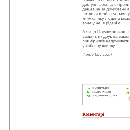
доступнішою. Електронн
дешевша за друковану ані 
потрохи стабілізується ц
книжка, яку людина може
вона у неї в рідері є.
А якщо їй дуже книжка сп
варіант, як друк на вимо
примірників надрукувати 
улюблену книжку.
Фото bbc.co.uk
коментувати
роздрукувати
повідомити друга
Коментарі