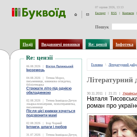
07 серпня 2026, 13:13
Експорт
|
RSS
|
Контакти
|
Пошук
Події
Видавничі новинки
Re: цензії
Інфотека
Re: цензії
Головна
\
Літературний дай
06.08.2026
|
Віктор Палинський
Іноземець
Літературний 
04.08.2026
|
Тетяна Мороз,
письменниця, книжкова оглядачка,
бібліотекарка
Строкате літо під однією
обкладинкою
30.11.2011
|
21:21
|
Українсь
Наталя Тисовськ
02.08.2026
|
Тетяна Іваніцька-Дячун
лікарка-психіатриня, психотерапевтка,
роман про україн
письменниця
Після цієї книжки хочеться
подзвонити мамі
02.08.2026
|
Ігор Чорний
Інтриги, шпаги і любов
31.07.2026
|
Тетяна Іваніцька-Дячун,