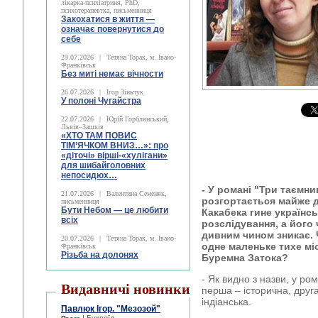
лікарка-психіатриня, PhD,
психотерапевтка, письменниця
Закохатися в життя —
означає повернутися до
себе
29.07.2026
|
Тетяна Торак, м. Івано-
Франківськ
Без миті немає вічности
26.07.2026
|
Ігор Зіньчук
У полоні Чугайстра
22.07.2026
|
Юрій Горблянський,
Львів–Зашків
«ХТО ТАМ ПОВИС
ТІМ’ЯЧКОМ ВНИЗ…»: про
«діточі» вірші-«хулігани»
для шибайголовних
непосидюх…
- У романі "Три таємни
21.07.2026
|
Валентина Семеняк,
розгортається майже д
письменниця
Бути Небом ― це любити
Какабека гине українсь
всіх
розслідування, а його
дивним чином зникає. 
20.07.2026
|
Тетяна Торак, м. Івано-
одне маленьке тихе мі
Франківськ
Різьба на долонях
Буремна Затока?
- Як видно з назви, у ро
Видавничі новинки
перша – історична, друга
індіанська.
Павлюк Ігор. "Мезозой"