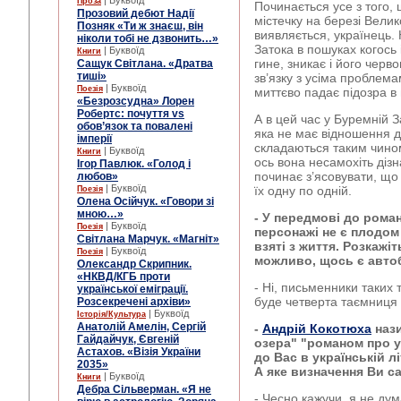
| Буквоїд
Проза
Починається усе з того,
Прозовий дебют Надії
містечку на березі Велик
Позняк «Ти ж знаєш, він
виявляється, українець.
ніколи тобі не дзвонить…»
Затока в пошуках когось 
| Буквоїд
Книги
гине, зникає і його черво
Сащук Світлана. «Дратва
тиші»
зв’язку з усіма проблем
| Буквоїд
Поезія
миттєво падає підозра в 
«Безрозсудна» Лорен
Робертс: почуття vs
А в цей час у Буремній З
обов’язок та повалені
яка не має відношення до
імперії
складаються таким чином
| Буквоїд
Книги
ось вона несамохіть дізн
Ігор Павлюк. «Голод і
починає з’ясовувати, що 
любов»
| Буквоїд
їх одну по одній.
Поезія
Олена Осійчук. «Говори зі
мною…»
- У передмові до рома
| Буквоїд
Поезія
персонажі не є плодом
Світлана Марчук. «Магніт»
взяті з життя. Розкажіт
| Буквоїд
Поезія
можливо, щось є авто
Олександр Скрипник.
«НКВД/КГБ проти
- Ні, письменники таких
української еміграції.
буде четверта таємниця ц
Розсекречені архіви»
| Буквоїд
Історія/Культура
Анатолій Амелін, Сергій
-
Андрій Кокотюха
нази
Гайдайчук, Євгеній
озера" "романом про ук
Астахов. «Візія України
до Вас в українській л
2035»
А яке визначення Ви с
| Буквоїд
Книги
Дебра Сільверман. «Я не
- Чесно кажучи, я не ду