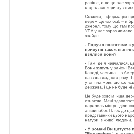
раніше, а дещо вже зараз.
старалася користуватис
Скажімо, інформацію про
переміщених осіб – я б
джерел, тому що там пр
УПА у нас зараз чимало 
знайде.
- Поруч з постатями з у
присутні також північн
взялися вони?
- Там, де я навчалася, 
Вони живуть у районі Ве
Канаді, частина – в Амер
названа жодного разу. 
утопічна мрія, що колис
держава, і це не буде ні
Це буде зовсім інша де
ознакою. Мені здавалос
паралель між розділено
анішинабег. Плюс до цьог
представники цього наро
натури, з живої людини.
- У романі Ви цитуєте 
"Бондарівна", яка нач