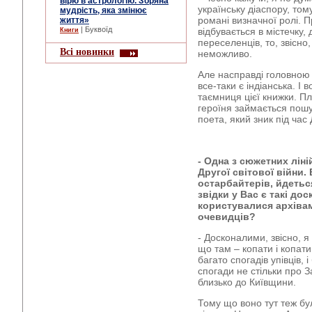
вірю в астрологію. Зоряна
українську діаспору, том
мудрість, яка змінює
романі визначної ролі. Пр
життя»
| Буквоїд
відбувається в містечку,
Книги
переселенців, то, звісно
Всі новинки
неможливо.
Але насправді головною
все-таки є індіанська. І 
таємниця цієї книжки. П
героїня займається пошу
поета, який зник під час 
- Одна з сюжетних лін
Другої світової війни.
остарбайтерів, йдетьс
звідки у Вас є такі до
користувалися архіва
очевидців?
- Досконалими, звісно, я
що там – копати і копати
багато спогадів упівців, 
спогади не стільки про За
близько до Київщини.
Тому що воно тут теж бу