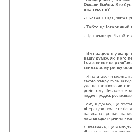
Оксани Байди. Хто був 
цих текстів?
- Оксана Байда, звісна рі
- Тобто це історичний
- Це таємниця. Читайте 
- Ви працюєте у жанрі
вашу думку, які його 
і чи є попит на україн
книжковому ринку сьо
- Я не знаю, чи можна на
такого жанру була завжд
уже не так цікаво читати 
років тому. Висновок мож
падає продаж російських
Тому я думаю, що посту
література почне витісня
написана про нас, напис
наш двадцятирічний нез
Я впевнена, що майбутнє
більше, в епоху електро