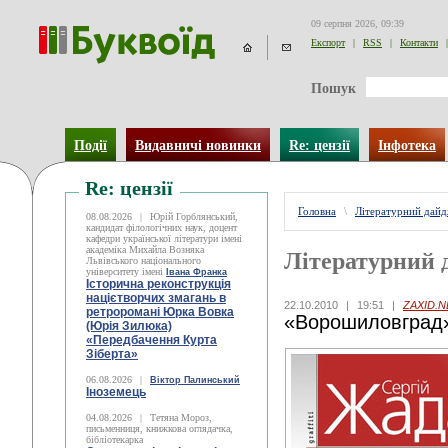
09 серпня 2026, 09:39
Експорт
|
RSS
|
Контакти
|
Пошук
Події
Видавничі новинки
Re: цензії
Інфотека
Re: цензії
Головна
\
Літературний дай
08.08.2026
|
Юрій Горблянський,
кандидат філологічних наук, доцент
кафедри української літератури імені
академіка Михайла Возняка
Літературний 
Львівського національного
університету імені
Івана Франка
Історична реконструкція
націєтворчих змагань в
22.10.2010
|
19:51
|
ZAXID.N
ретроромані Юрка Вовка
«Ворошиловград»
(Юрія Зилюка)
«Передбачення Курта
Зіберта»
06.08.2026
|
Віктор Палинський
Іноземець
04.08.2026
|
Тетяна Мороз,
письменниця, книжкова оглядачка,
бібліотекарка