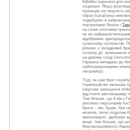
Біблійні паралелі для р
соціальні. Якщо розгляда
проекцію на творчість а
образ Ісуса/сина нівелює
подибуємо в найрізномані
портретами Леніна і
Тар
на спині хлопчика-трансв
чи не найреалістичніши
відображає здискредитова
сучасному суспільстві. 
романі, є загадковий бр
початку дії, залишаючи 
на дикому сході (типоло
Германа виїжджає до Амс
найпоширенішими уявле
легалайзу).
Тоді, як сам брат перебу
Германові він залишає п
(чергове заміщення imitat
відстояти автозаправку
Тим більше, що й вік у Г
репліках персонажів пост
брата – він, буцім, був с
мовляв, легко подолав б
закономірно, здобуває в
кінця, тим більше, що шл
благовлашованого Харко