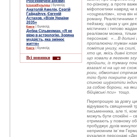
Розсекречені архіви»
по-різному, а проте важко
| Буквоїд
Історія/Культура
міфопоетики навряд чи в
Анатолій Амелін, Сергій
«соцреалізм», хоча він н
Гайдайчук, Євгеній
Астахов. «Візія України
роману. Реалістичними ту
2035»
пейзажу, однак у цих дек
| Буквоїд
Книги
містичних і типово жада
Дебра Сільверман. «Я не
реалізмом можна, тільки
вірю в астрологію. Зоряна
персонажі:
«…В долині г
мудрість, яка змінює
пропалюючи туман навк
життя»
помітив унизу, на схилі
| Буквоїд
Книги
хто це, якісь дивні істо
Всі новинки
що ховали в легенях зг
пройшли, із туману по
взагалі ні на що не схож
роги, обмотані стрічка
тіло було покрите гус
спиною шурхотіли індич
за собою борони, на яких
бійцівські пси»
тощо.
Перепрошую за довгу цит
відчувають священний тре
письменника, але ті, ком
можуть бути спокійні – 
отримають у повному об
пробуджує духів минулог
неприємним ім´ям Герма
рухалися персонажі «Де