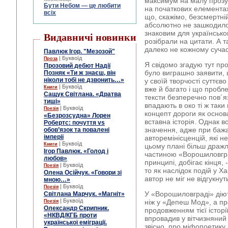
максимум на малу прозу, 
Бути Небом ― це любити
на початкових елементах
всіх
що, скажімо, безсмертні
абсолютно не зашкодило
знаковим для українсько
Видавничі новинки
розібрали на цитати. А т
далеко не кожному суча
Павлюк Ігор. "Мезозой"
| Буквоїд
Проза
Я свідомо згадую тут пр
Прозовий дебют Надії
було виграшно заявити,
Позняк «Ти ж знаєш, він
ніколи тобі не дзвонить…»
у своїй творчості суттєв
| Буквоїд
Книги
вже й багато і що пробл
Сащук Світлана. «Дратва
тексти безперечно пов´
тиші»
впадають в око ті ж таки 
| Буквоїд
Поезія
концепт дороги як основ
«Безрозсудна» Лорен
вставна історія. Однак 
Робертс: почуття vs
значення, адже при бажа
обов’язок та повалені
імперії
авторемінісценцій, які н
| Буквоїд
Книги
цьому плані більш дражл
Ігор Павлюк. «Голод і
частиною «Ворошиловград
любов»
принципі, добігає кінця, 
| Буквоїд
Поезія
то як наслідок подій у Ха
Олена Осійчук. «Говори зі
автор не міг не відгукнут
мною…»
| Буквоїд
Поезія
У «Ворошиловграді» діют
Світлана Марчук. «Магніт»
| Буквоїд
ніж у «Депеш Мод», а пр
Поезія
Олександр Скрипник.
продовженням тієї історі
«НКВД/КГБ проти
впровадив у вітчизняний
української еміграції.
звісно, про міфопоетику