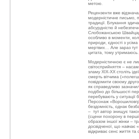
метою.
Рецензенти вже відзнача
модерністичне письмо, п
традиції. Блукання здич
абсурдністю й небезпеч
Слобожанською Швайцар
особливо в моменти, кол
природи, єдності з усіма 
мертвих… Але зараз тут
цитата, тому утримаюсь.
Модерністичною є не ли
світосприйняття – наса
зламу ХІХ-ХХ століть іде
смерть вітчима («полегш
повідомити своєму друго
як справедливо зазначил
подібно до більшості пер
перебувають у ситуації б
Персонаж «Ворошиловгр
бездомність, однак безб
– тут автор знищує тако
(сцени похорону в перші
образом іншої жінки – т
досвідченої, що навчає «
відкриває сенс життя та 