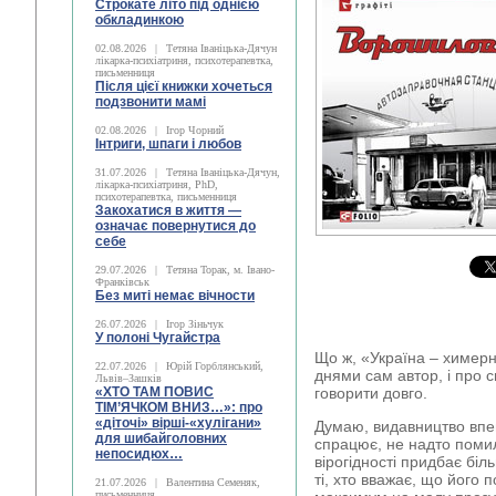
Строкате літо під однією
обкладинкою
02.08.2026
|
Тетяна Іваніцька-Дячун
лікарка-психіатриня, психотерапевтка,
письменниця
Після цієї книжки хочеться
подзвонити мамі
02.08.2026
|
Ігор Чорний
Інтриги, шпаги і любов
31.07.2026
|
Тетяна Іваніцька-Дячун,
лікарка-психіатриня, PhD,
психотерапевтка, письменниця
Закохатися в життя —
означає повернутися до
себе
29.07.2026
|
Тетяна Торак, м. Івано-
Франківськ
Без миті немає вічности
26.07.2026
|
Ігор Зіньчук
У полоні Чугайстра
Що ж, «Україна – химерн
22.07.2026
|
Юрій Горблянський,
днями сам автор, і про 
Львів–Зашків
«ХТО ТАМ ПОВИС
говорити довго.
ТІМ’ЯЧКОМ ВНИЗ…»: про
«діточі» вірші-«хулігани»
Думаю, видавництво впе
для шибайголовних
спрацює, не надто поми
непосидюх…
вірогідності придбає біл
ті, хто вважає, що його
21.07.2026
|
Валентина Семеняк,
письменниця