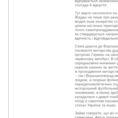
відбуваються незбагненні
спогади й відчуття.
Тут варто наголосити на 
Жадан не пише про реал
жодне інше конкретне схі
цілком містична територ
топос самопригадування і
як стверджується наприкі
вдячність і відповідальні
Сама дорога до Ворошил
посмертні митарства ду
зустрічає Герман на своє
червоному автобусі. В об
середньовічні книжники у
перелік скоєних за життя 
ж проходження митарств
– так і Ворошиловград 
градом, а скоріше філіє
передапокаліптичних под
моторошний футбольний
газовиками, в якому зд
складалася з давно покі
поїзд із самотнім пасажи
степах України та інше).
Зайве говорити, що всі п
символічні. Автор показу