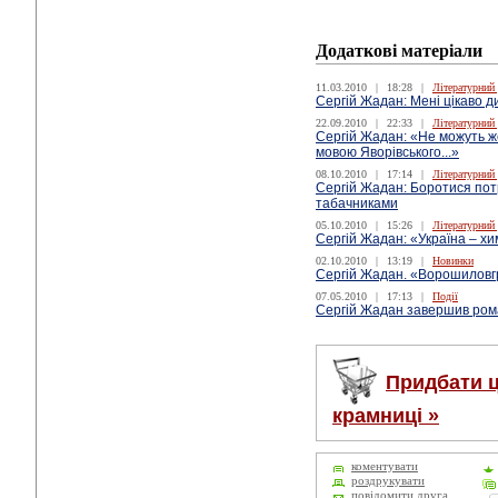
Додаткові матеріали
11.03.2010
|
18:28
|
Літературний
Сергій Жадан: Мені цікаво д
22.09.2010
|
22:33
|
Літературний
Сергій Жадан: «Не можуть же
мовою Яворівського...»
08.10.2010
|
17:14
|
Літературний
Сергій Жадан: Боротися потр
табачниками
05.10.2010
|
15:26
|
Літературний
Сергій Жадан: «Україна – х
02.10.2010
|
13:19
|
Новинки
Сергій Жадан. «Ворошиловг
07.05.2010
|
17:13
|
Події
Сергій Жадан завершив ро
Придбати ц
крамниці »
коментувати
роздрукувати
повідомити друга