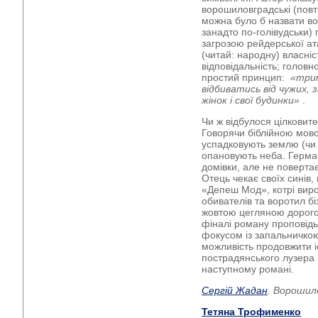
ворошиловградські (повт
можна було б назвати во
занадто по-голівудськи)
загрозою рейдерської ат
(читай: народну) власніс
відповідальність; головн
простий принцип:
«трим
відбиватись від чужих,
жінок і свої будинки»
.
Чи ж відбулося цілковит
Говорячи біблійною мов
успадковують землю (чи 
опановують неба. Герман
домівки, але не повертає
Отець чекає своїх синів, 
«Депеш Мод», котрі виро
обивателів та воротил бі
жовтою цегляною дорого
фіналі роману проповідь
фокусом із запальничко
можливість продовжити і
пострадянського лузера 
наступному романі.
Сергій Жадан
. Ворошило
Тетяна Трофименко