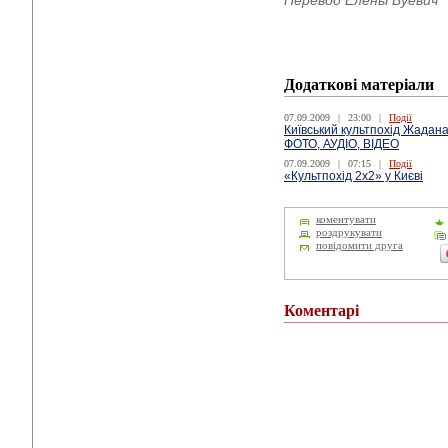
Перевод Елены Буевич
Додаткові матеріали
07.09.2009
|
23:00
|
Події
Київський культпохід Жадана
ФОТО, АУДІО, ВІДЕО
07.09.2009
|
07:15
|
Події
«Культпохід 2х2» у Києві
коментувати
роздрукувати
повідомити друга
Коментарі