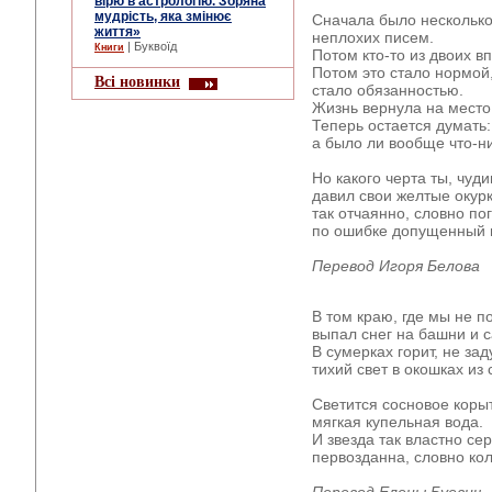
вірю в астрологію. Зоряна
мудрість, яка змінює
Сначала было нескольк
життя»
неплохих писем.
| Буквоїд
Книги
Потом кто-то из двоих в
Потом это стало нормой
Всі новинки
стало обязанностью.
Жизнь вернула на место 
Теперь остается думать:
а было ли вообще что-н
Но какого черта ты, чуд
давил свои желтые окур
так отчаянно, словно п
по ошибке допущенный 
Перевод Игоря Белова
В том краю, где мы не п
выпал снег на башни и 
В сумерках горит, не зад
тихий свет в окошках из
Светится сосновое коры
мягкая купельная вода.
И звезда так властно се
первозданна, словно ко