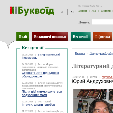
06 серпня 2026, 13:15
Експорт
|
RSS
|
Контакти
|
Пошук
Події
Видавничі новинки
Re: цензії
Інфотека
Re: цензії
Головна
\
Літературний дай
06.08.2026
|
Віктор Палинський
Іноземець
Літературний 
04.08.2026
|
Тетяна Мороз,
письменниця, книжкова оглядачка,
бібліотекарка
Строкате літо під однією
обкладинкою
24.09.2009
|
08:40
|
Журналь
Юрий Андрухович
02.08.2026
|
Тетяна Іваніцька-Дячун
лікарка-психіатриня, психотерапевтка,
письменниця
Після цієї книжки хочеться
подзвонити мамі
02.08.2026
|
Ігор Чорний
Інтриги, шпаги і любов
31.07.2026
|
Тетяна Іваніцька-Дячун,