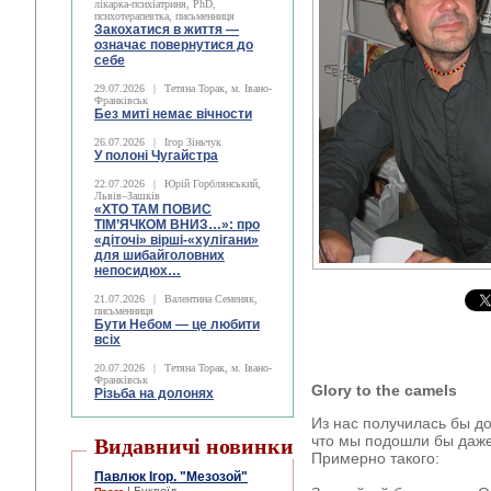
лікарка-психіатриня, PhD,
психотерапевтка, письменниця
Закохатися в життя —
означає повернутися до
себе
29.07.2026
|
Тетяна Торак, м. Івано-
Франківськ
Без миті немає вічности
26.07.2026
|
Ігор Зіньчук
У полоні Чугайстра
22.07.2026
|
Юрій Горблянський,
Львів–Зашків
«ХТО ТАМ ПОВИС
ТІМ’ЯЧКОМ ВНИЗ…»: про
«діточі» вірші-«хулігани»
для шибайголовних
непосидюх…
21.07.2026
|
Валентина Семеняк,
письменниця
Бути Небом ― це любити
всіх
20.07.2026
|
Тетяна Торак, м. Івано-
Франківськ
Glory to the camels
Різьба на долонях
Из нас получилась бы до
что мы подошли бы даже
Видавничі новинки
Примерно такого:
Павлюк Ігор. "Мезозой"