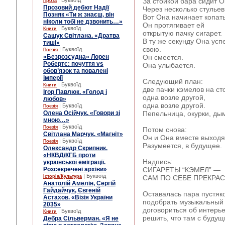
| Буквоїд
За стойкой бара сидит О
Проза
Прозовий дебют Надії
Через несколько стулье
Позняк «Ти ж знаєш, він
Вот Она начинает копать
ніколи тобі не дзвонить…»
Он протягивает ей
| Буквоїд
Книги
открытую пачку сигарет.
Сащук Світлана. «Дратва
В ту же секунду Она усп
тиші»
свою.
| Буквоїд
Поезія
«Безрозсудна» Лорен
Он смеется.
Робертс: почуття vs
Она улыбается.
обов’язок та повалені
імперії
Следующий план:
| Буквоїд
Книги
две пачки кэмелов на ст
Ігор Павлюк. «Голод і
одна возле другой,
любов»
одна возле другой.
| Буквоїд
Поезія
Олена Осійчук. «Говори зі
Пепельница, окурки, ды
мною…»
| Буквоїд
Поезія
Потом снова:
Світлана Марчук. «Магніт»
Он и Она вместе выходят
| Буквоїд
Поезія
Разумеется, в будущее.
Олександр Скрипник.
«НКВД/КГБ проти
Надпись:
української еміграції.
Розсекречені архіви»
СИГАРЕТЫ “КЭМЕЛ” —
| Буквоїд
Історія/Культура
САМ ПО СЕБЕ ПРЕКРА
Анатолій Амелін, Сергій
Гайдайчук, Євгеній
Оставалась пара пустяко
Астахов. «Візія України
подобрать музыкальный
2035»
договориться об интерье
| Буквоїд
Книги
решить, что там с будущ
Дебра Сільверман. «Я не