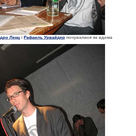
дро Ленц
і
Рафаель Урвайдер
почувалися як вдома