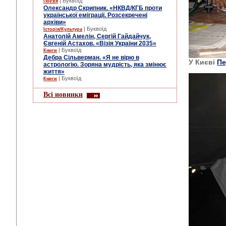
| Буквоїд
Поезія
Олександр Скрипник. «НКВД/КГБ проти
української еміграції. Розсекречені
архіви»
| Буквоїд
Історія/Культура
Анатолій Амелін, Сергій Гайдайчук,
Євгеній Астахов. «Візія України 2035»
| Буквоїд
Книги
Дебра Сільверман. «Я не вірю в
У Києві
Пе
астрологію. Зоряна мудрість, яка змінює
життя»
| Буквоїд
Книги
Всі новинки