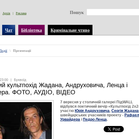
Пошук
Архів
|
Реклама
Чат
Бібліотека
Кримінальне чтиво
Події
\
Презентації
23:00
|
Буквоїд
ий культпохід Жадана, Андруховича, Ленца і
ера. ФОТО, АУДІО, ВІДЕО
7 вересня у столичній галереї ПідWALL
відбувся поетичний вечір «Культпохід 2х2
участю
Юрія Андруховича
,
Сергія Жадана
швейцарських учасників проекту -
Рафае
Урвайдера
і
Педро Ленц
а
.