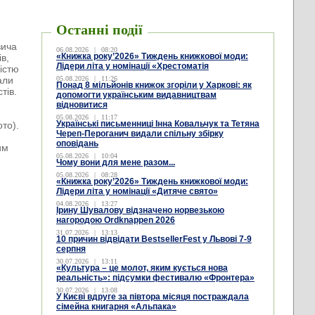
Останні події
вича
06.08.2026
|
08:20
«Книжка року’2026» Тиждень книжкової моди:
ів,
Лідери літа у номінації «Хрестоматія
істю
али
05.08.2026
|
11:26
Понад 8 мільйонів книжок згоріли у Харкові: як
тів.
допомогти українським видавництвам
відновитися
05.08.2026
|
11:17
Українські письменниці Інна Ковальчук та Тетяна
то).
Череп-Пероганич видали спільну збірку
оповідань
им
05.08.2026
|
10:04
Чому вони для мене разом...
05.08.2026
|
08:28
«Книжка року’2026» Тиждень книжкової моди:
Лідери літа у номінації «Дитяче свято»
04.08.2026
|
13:27
Ірину Шувалову відзначено норвезькою
нагородою Ordknappen 2026
31.07.2026
|
13:13
10 причин відвідати BestsellerFest у Львові 7-9
серпня
30.07.2026
|
13:11
«Культура – це молот, яким кується нова
реальність»: підсумки фестивалю «Фронтера»
30.07.2026
|
13:08
У Києві вдруге за півтора місяця постраждала
сімейна книгарня «Альпака»