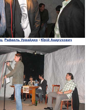
нц
,
Рафаель Урвайдер
і
Юрій Андрухович