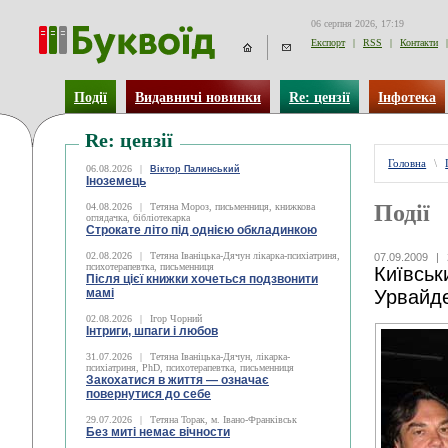
06 серпня 2026, 17:19
Експорт
|
RSS
|
Контакти
|
Події
Видавничі новинки
Re: цензії
Інфотека
Re: цензії
Головна
\
06.08.2026
|
Віктор Палинський
Іноземець
Події
04.08.2026
|
Тетяна Мороз, письменниця, книжкова
оглядачка, бібліотекарка
Строкате літо під однією обкладинкою
02.08.2026
|
Тетяна Іваніцька-Дячун лікарка-психіатриня,
07.09.2009
|
психотерапевтка, письменниця
Київськ
Після цієї книжки хочеться подзвонити
мамі
Урвайд
02.08.2026
|
Ігор Чорний
Інтриги, шпаги і любов
31.07.2026
|
Тетяна Іваніцька-Дячун, лікарка-
психіатриня, PhD, психотерапевтка, письменниця
Закохатися в життя — означає
повернутися до себе
29.07.2026
|
Тетяна Торак, м. Івано-Франківськ
Без миті немає вічности