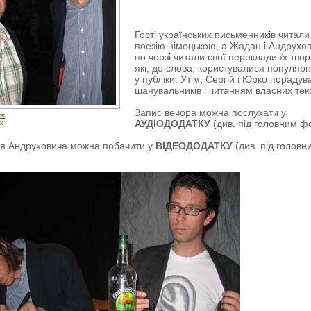
Гості українських письменників читали
поезію німецькою, а Жадан і Андрухо
по черзі читали свої переклади їх твор
які, до слова, користувалися популярн
у публіки. Утім, Сергій і Юрко порадув
шанувальників і читанням власних текс
Запис вечора можна послухати у
ок
АУДІОДОДАТКУ
(див. під головним фо
ок
ія Андруховича можна побачити у
ВІДЕОДОДАТКУ
(див. під головн