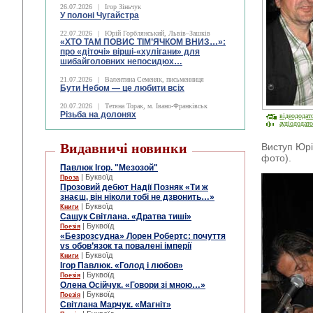
26.07.2026
|
Ігор Зіньчук
У полоні Чугайстра
22.07.2026
|
Юрій Горблянський, Львів–Зашків
«ХТО ТАМ ПОВИС ТІМ’ЯЧКОМ ВНИЗ…»:
про «діточі» вірші-«хулігани» для
шибайголовних непосидюх…
21.07.2026
|
Валентина Семеняк, письменниця
Бути Небом ― це любити всіх
20.07.2026
|
Тетяна Торак, м. Івано-Франківськ
Різьба на долонях
відеододат
аудіододат
Видавничі новинки
Виступ Юр
фото).
Павлюк Ігор. "Мезозой"
| Буквоїд
Проза
Прозовий дебют Надії Позняк «Ти ж
знаєш, він ніколи тобі не дзвонить…»
| Буквоїд
Книги
Сащук Світлана. «Дратва тиші»
| Буквоїд
Поезія
«Безрозсудна» Лорен Робертс: почуття
vs обов’язок та повалені імперії
| Буквоїд
Книги
Ігор Павлюк. «Голод і любов»
| Буквоїд
Поезія
Олена Осійчук. «Говори зі мною…»
| Буквоїд
Поезія
Світлана Марчук. «Магніт»