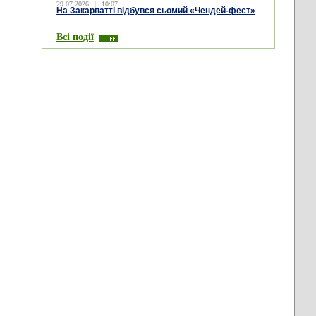
29.07.2026
|
10:07
На Закарпатті відбувся сьомий «Чендей-фест»
Всі події