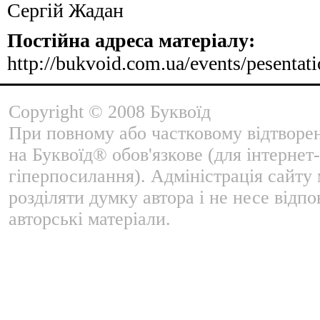
Сергій Жадан
Постійна адреса матеріалу:
http://bukvoid.com.ua/events/pesenta
Copyright © 2008 Буквоїд
При повному або частковому відтворе
на Буквоїд® обов'язкове (для інтернет-
гіперпосилання). Адміністрація сайту
розділяти думку автора і не несе відпо
авторські матеріали.