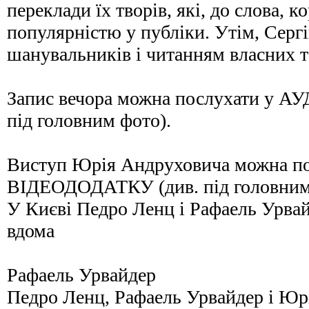
переклади їх творів, які, до слова, 
популярністю у публіки. Утім, Серг
шанувальників і читанням власних т
Запис вечора можна послухати у 
під головним фото).
Виступ Юрія Андруховича можна по
ВІДЕОДОДАТКУ (див. під головним
У Києві Педро Ленц і Рафаель Урвай
вдома
Рафаель Урвайдер
Педро Ленц, Рафаель Урвайдер і Ю