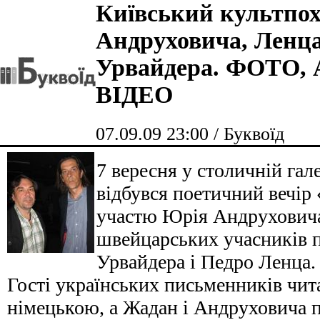
Київський культпох
Андруховича, Ленца
Урвайдера. ФОТО, 
ВІДЕО
07.09.09 23:00 / Буквоїд
7 вересня у столичній га
відбувся поетичний вечір 
участю Юрія Андруховича
швейцарських учасників п
Урвайдера і Педро Ленца.
Гості українських письменників чит
німецькою, а Жадан і Андруховича п