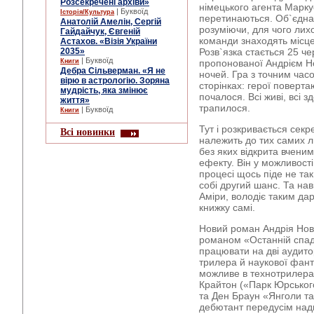
Розсекречені архіви»
німецького агента Маркус
| Буквоїд
Історія/Культура
перетинаються. Об`єднав
Анатолій Амелін, Сергій
розуміючи, для чого лих
Гайдайчук, Євгеній
команди знаходять місце
Астахов. «Візія України
2035»
Розв`язка стається 25 че
| Буквоїд
Книги
пропонованої Андрієм Нов
Дебра Сільверман. «Я не
ночей. Гра з точним час
вірю в астрологію. Зоряна
сторінках: герої поверта
мудрість, яка змінює
почалося. Всі живі, всі з
життя»
трапилося.
| Буквоїд
Книги
Тут і розкривається секр
Всі новинки
належить до тих самих л
без яких відкрита вчени
ефекту. Він у можливост
процесі щось піде не та
собі другий шанс. Та нав
Аміри, володіє таким да
книжку самі.
Новий роман Андрія Нов
романом «Останній спад
працювати на дві аудито
трилера й наукової фант
можливе в технотрилера
Крайтон («Парк Юрськог
та Ден Браун «Янголи т
дебютант передусім над