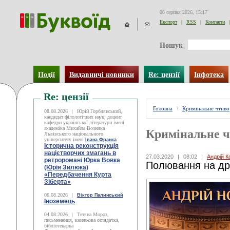
08 серпня 2026, 15:17
Експорт
|
RSS
|
Контакти
|
Пошук
Події
Видавничі новинки
Re: цензії
Інфотека
Re: цензії
Головна
\
Кримінальне чтиво
08.08.2026
|
Юрій Горблянський,
кандидат філологічних наук, доцент
кафедри української літератури імені
академіка Михайла Возняка
Кримінальне 
Львівського національного
університету імені
Івана Франка
Історична реконструкція
націєтворчих змагань в
27.03.2020
|
08:02
|
Андрій К
ретроромані Юрка Вовка
Полювання на др
(Юрія Зилюка)
«Передбачення Курта
Зіберта»
06.08.2026
|
Віктор Палинський
Іноземець
04.08.2026
|
Тетяна Мороз,
письменниця, книжкова оглядачка,
бібліотекарка