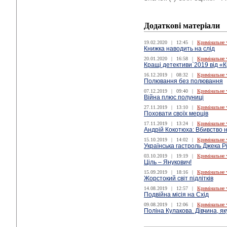
Додаткові матеріали
19.02.2020
|
12:45
|
Кримінальне 
Книжка наводить на слід
20.01.2020
|
16:58
|
Кримінальне 
Кращі детективи`2019 від «
16.12.2019
|
08:32
|
Кримінальне 
Полювання без полювання
07.12.2019
|
09:40
|
Кримінальне 
Війна плюс полуниці
27.11.2019
|
13:10
|
Кримінальне 
Поховати своїх мерців
17.11.2019
|
13:24
|
Кримінальне 
Андрій Кокотюха: Вбивство н
15.10.2019
|
14:02
|
Кримінальне 
Українська гастроль Джека Р
03.10.2019
|
19:19
|
Кримінальне 
Ціль – Янукович!
15.09.2019
|
18:16
|
Кримінальне 
Жорстокий світ підлітків
14.08.2019
|
12:57
|
Кримінальне 
Подвійна місія на Схід
09.08.2019
|
12:06
|
Кримінальне 
Поліна Кулакова. Дівчина, я