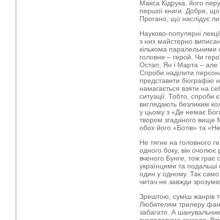
Макса Кідрука, його пер
першої книги. Добре, що
Прогано, що наслідує л
Науково-популярні лекці
з них майстерно виписан
кількома паралельними 
головне – герой. Чи герої
Остап, Ян і Марта – але 
Спроби наділити персон
представити біографію ні
намагається взяти на се
ситуації. Тобто, спроби 
виглядають безликим ко
у цьому з «Де немає Бог
твором згаданого вище М
обох його «Ботів» та «Н
Не тягне на головного ге
одного боку, він очолює
вченого Бунге, тож грає с
українцями та подальші 
один у одному. Так само
читач не завжди зрозуміє
Зрештою, суміш жанрів т
Любителям трилеру фант
забагато. А шанувальник