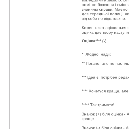
виглядатиме замало. Вті
помітне бажання і вмінн
знанням справи. Маємо 
для середньої полиці, як
від себе не відштовхне.
Кожен текст оцінюється
оцінка дає твору наступ
Оцінка**** (-)
* Жодної н
** Погано, але не настіл
*** Ідея є, потрібен ред
**** Хочеться краще, ал
***** Так тр
Значок (+) біля оцінки -
краще.
Значок (-) біля оцінки - 