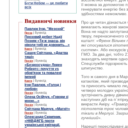
абсолютної енергії. Для
Бути Небом ― це любити
її можна за допомогою п
всіх
генерувати енергію без 
здібностями неможливо.
Видавничі новинки
Про це читач дізнається 
вимагають жанрові закони
Павлюк Ігор. "Мезозой"
Вона не надто заплутан
| Буквоїд
Проза
твору, перенасиченого 
Прозовий дебют Надії
кшталт: «
Френк Вільчек
Позняк «Ти ж знаєш, він
ніколи тобі не дзвонить…»
які стосувалися гіпоте
| Буквоїд
Книги
систем
». Або екскурсів 
Сащук Світлана. «Дратва
ГМО. За два дні, тобто 2
тиші»
знаходять мертвим одног
| Буквоїд
Поезія
Спецслужби підозрюють 
«Безрозсудна» Лорен
шпигунство.
Робертс: почуття vs
обов’язок та повалені
Того ж самого дня в Мар
імперії
| Буквоїд
катаклізм, який призвод
Книги
Ігор Павлюк. «Голод і
та приносить чимало люд
любов»
четверо молодих українсь
| Буквоїд
Поезія
зустрічають дивну дівчин
Олена Осійчук. «Говори зі
наступних діб на п`ятірк
мною…»
викрасти Аміру. «
Правор
| Буквоїд
Поезія
пістолетів троє чоловік
Світлана Марчук. «Магніт»
| Буквоїд
тікали в Мерлузі. Загри
Поезія
Олександр Скрипник.
гучніший
».
«НКВД/КГБ проти
української еміграції.
Нарешті переслідувачі д