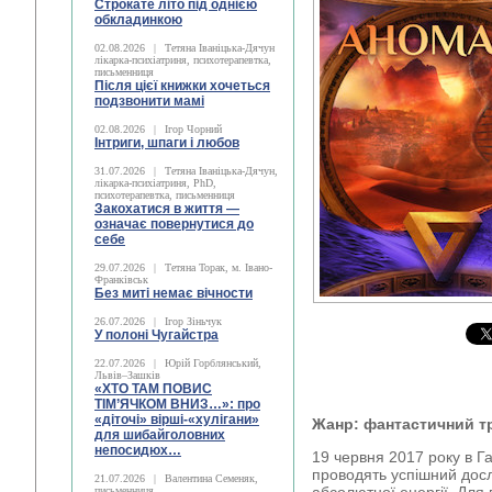
Строкате літо під однією
обкладинкою
02.08.2026
|
Тетяна Іваніцька-Дячун
лікарка-психіатриня, психотерапевтка,
письменниця
Після цієї книжки хочеться
подзвонити мамі
02.08.2026
|
Ігор Чорний
Інтриги, шпаги і любов
31.07.2026
|
Тетяна Іваніцька-Дячун,
лікарка-психіатриня, PhD,
психотерапевтка, письменниця
Закохатися в життя —
означає повернутися до
себе
29.07.2026
|
Тетяна Торак, м. Івано-
Франківськ
Без миті немає вічности
26.07.2026
|
Ігор Зіньчук
У полоні Чугайстра
22.07.2026
|
Юрій Горблянський,
Львів–Зашків
«ХТО ТАМ ПОВИС
ТІМ’ЯЧКОМ ВНИЗ…»: про
«діточі» вірші-«хулігани»
Жанр: фантастичний т
для шибайголовних
непосидюх…
19 червня 2017 року в Га
проводять успішний досл
21.07.2026
|
Валентина Семеняк,
письменниця