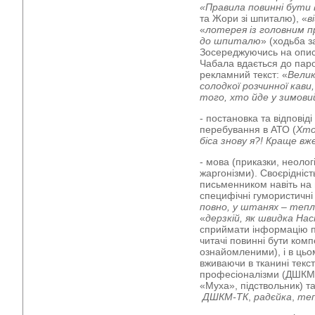
«Правила повинні бути 
та Жори зі шпиталю), «
в
«
лотерея із головним 
до шпиталю
» (ходьба 
Зосереджуючись на описі
Чабала вдається до парод
рекламний текст: «
Велик
солодкої розчинної кав
того, хто йде у зимови
- постановка та відповід
перебування в АТО (
Хто,
біса знову я?! Краще вж
- мова (приказки, неолог
жаргонізми). Своєрідніст
письменником навіть на 
специфічні гумористичні 
повно, у штанях – теп
«
дерзкій, як швидка Нас
сприймати інформацію по
читачі повинні бути ком
ознайомленими), і в цьо
вживаючи в тканині тексту
професіоналізми (ДШКМ-
«Муха», підствольник) та
ДШКМ-ТК
,
радєйка
,
теп