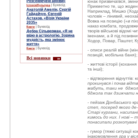
Розсекречені архіви»
юнак призвичаївся, зміни
| Буквоїд
Історія/Культура
Прикметно те, що жоден
Анатолій Амелін, Сергій
Наприклад, Мишко (Хода
Гайдайчук, Євгеній
чоловік – лінивий, неоха
Астахов. «Візія України
Вовка на позицію («
в пі
2035»
наказ комбата, продовжи
| Буквоїд
Книги
творів військові відомі 
Дебра Сільверман. «Я не
вірю в астрологію. Зоряна
іменами, а й під позивни
мудрість, яка змінює
Ходор, Повар, Паштет, К
життя»
| Буквоїд
Книги
- описи реалій війни (мі
позицій, мобільна баня);
Всі новинки
- життєві історії (коханн
та інші);
- відтворення відчуттів: к
прокинувся і почав відт
мабуть, таки не бджо
бджола так дзижчати 
- пейзаж Донбаського кр
степ, посеред якого де
Старі кургани, насипан
кимось до них. І нові – 
понасипали розкопувачі
- гумор (тяжкі ситуації 
інакомовлення
гра у віс