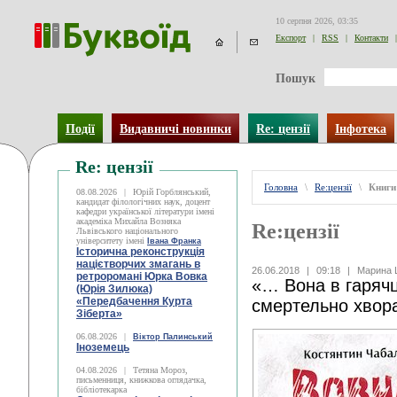
10 серпня 2026, 03:35
Експорт
|
RSS
|
Контакти
|
Пошук
Події
Видавничі новинки
Re: цензії
Інфотека
Re: цензії
Головна
\
Re:цензії
\
Книги
08.08.2026
|
Юрій Горблянський,
кандидат філологічних наук, доцент
кафедри української літератури імені
академіка Михайла Возняка
Re:цензії
Львівського національного
університету імені
Івана Франка
Історична реконструкція
націєтворчих змагань в
26.06.2018
|
09:18
|
Марина 
ретроромані Юрка Вовка
«… Вона в гарячці
(Юрія Зилюка)
«Передбачення Курта
смертельно хвора
Зіберта»
06.08.2026
|
Віктор Палинський
Іноземець
04.08.2026
|
Тетяна Мороз,
письменниця, книжкова оглядачка,
бібліотекарка