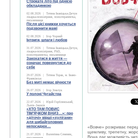
Строкате літо під однією
обкладинкою
02.08.2026
|
Тетяна Іваніцька-Дячун
лікарка-психіатриня, психотерапевтка,
письменниця
Після цієї книжки хочеться
подзвонити мамі
02.08.2026
|
Ігор Чорний
Інтриги, шпаги і любов
31.07.2026
|
Тетяна Іваніцька-Дячун,
лікарка-психіатриня, PhD,
психотерапевтка, письменниця
Закохатися в життя —
означає повернутися до
себе
29.07.2026
|
Тетяна Торак, м. Івано-
Франківськ
Без миті немає вічности
26.07.2026
|
Ігор Зіньчук
У полоні Чугайстра
22.07.2026
|
Юрій Горблянський,
Львів–Зашків
«ХТО ТАМ ПОВИС
ТІМ’ЯЧКОМ ВНИЗ…»: про
«діточі» вірші-«хулігани»
для шибайголовних
непосидюх…
«Вовче» розкриває перед
щемливу, трепетну, жорс
21.07.2026
|
Валентина Семеняк,
Вона дає можливість чита
письменниця