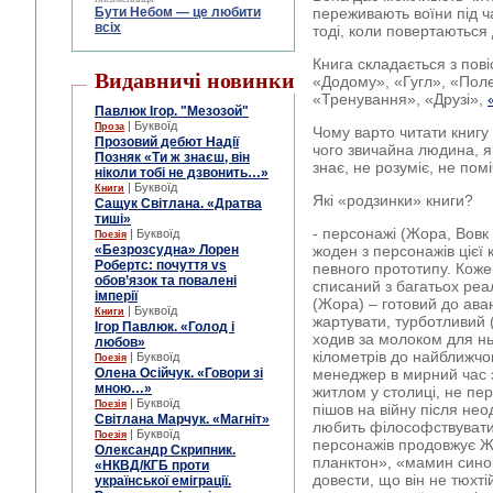
Бути Небом ― це любити
переживають воїни під ча
всіх
тоді, коли повертаються
Книга складається з пові
Видавничі новинки
«Додому», «Гугл», «Пол
«Тренування», «Друзі»,
Павлюк Ігор. "Мезозой"
| Буквоїд
Проза
Чому варто читати книгу 
Прозовий дебют Надії
чого звичайна людина, як
Позняк «Ти ж знаєш, він
знає, не розуміє, не по
ніколи тобі не дзвонить…»
| Буквоїд
Книги
Які «родзинки» книги?
Сащук Світлана. «Дратва
тиші»
- персонажі (Жора, Вовк 
| Буквоїд
Поезія
«Безрозсудна» Лорен
жоден з персонажів цієї 
Робертс: почуття vs
певного прототипу. Коже
обов’язок та повалені
списаний з багатьох ре
імперії
(Жора) – готовий до ав
| Буквоїд
Книги
жартувати, турботливий 
Ігор Павлюк. «Голод і
ходив за молоком для н
любов»
кілометрів до найближчо
| Буквоїд
Поезія
Олена Осійчук. «Говори зі
менеджер в мирний час 
мною…»
житлом у столиці, не пе
| Буквоїд
Поезія
пішов на війну після нео
Світлана Марчук. «Магніт»
любить філософствувати,
| Буквоїд
Поезія
персонажів продовжує Ж
Олександр Скрипник.
планктон», «мамин синок
«НКВД/КГБ проти
довести, що він не тюхті
української еміграції.