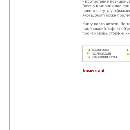
- протиставне позиціону
(весна в мирний час при
нового світу, а у військо
якої щомиті може прилет
Книгу варто читати, бо т
проблемний. Ефект об’є
пройти скрізь сторінки кн
коментувати
роздрукувати
повідомити друга
Коментарі