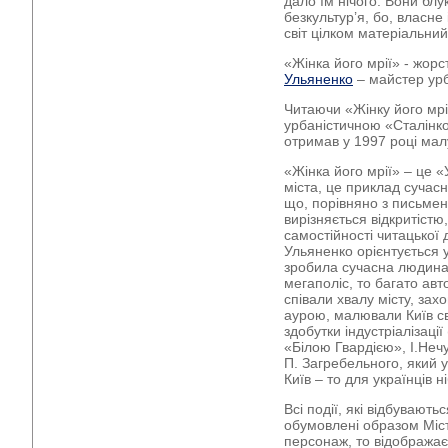
дало їм нічого. Вони блу
безкультур’я, бо, власне 
світ цілком матеріальни
«Жінка його мрії» - жор
Ульяненко
– майстер урб
Читаючи «Жінку його мрії
урбаністичною «Сталінк
отримав у 1997 році мал
«Жінка його мрії» – це 
міста, це приклад сучасн
що, порівняно з письме
вирізняється відкритіст
самостійності читацької 
Ульяненко орієнтується у
зробила сучасна людина,
мегаполіс, то багато авт
співали хвалу місту, за
аурою, малювали Київ 
здобутки індустріалізаці
«Білою Гвардією», І.Неч
П. Загребельного, який у
Київ – то для українців 
Всі події, які відбувають
обумовлені образом Міста
персонаж, то відображає 