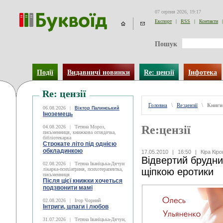
07 серпня 2026, 19:17
Експорт
|
RSS
|
Контакти
|
Пошук
Події
Видавничі новинки
Re: цензії
Інфотека
Re: цензії
Головна
\
Re:цензії
\
Книги
06.08.2026
|
Віктор Палинський
Іноземець
Re:цензії
04.08.2026
|
Тетяна Мороз,
письменниця, книжкова оглядачка,
бібліотекарка
Строкате літо під однією
обкладинкою
17.05.2010
|
16:50
|
Кіра Кір
Відвертий брудни
02.08.2026
|
Тетяна Іваніцька-Дячун
лікарка-психіатриня, психотерапевтка,
щіпкою еротики
письменниця
Після цієї книжки хочеться
подзвонити мамі
02.08.2026
|
Ігор Чорний
Інтриги, шпаги і любов
31.07.2026
|
Тетяна Іваніцька-Дячун,