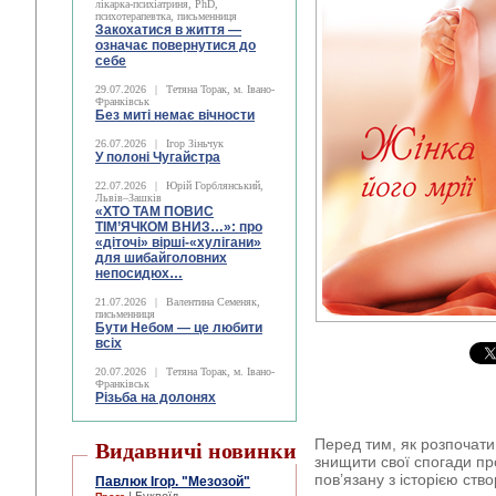
лікарка-психіатриня, PhD,
психотерапевтка, письменниця
Закохатися в життя —
означає повернутися до
себе
29.07.2026
|
Тетяна Торак, м. Івано-
Франківськ
Без миті немає вічности
26.07.2026
|
Ігор Зіньчук
У полоні Чугайстра
22.07.2026
|
Юрій Горблянський,
Львів–Зашків
«ХТО ТАМ ПОВИС
ТІМ’ЯЧКОМ ВНИЗ…»: про
«діточі» вірші-«хулігани»
для шибайголовних
непосидюх…
21.07.2026
|
Валентина Семеняк,
письменниця
Бути Небом ― це любити
всіх
20.07.2026
|
Тетяна Торак, м. Івано-
Франківськ
Різьба на долонях
Перед тим, як розпочати 
Видавничі новинки
знищити свої спогади пр
пов’язану з історією ств
Павлюк Ігор. "Мезозой"