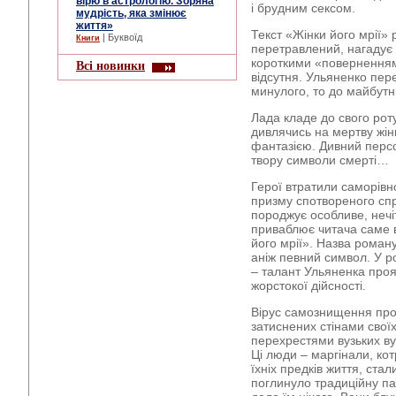
вірю в астрологію. Зоряна
і брудним сексом.
мудрість, яка змінює
життя»
Текст «Жінки його мрії»
| Буквоїд
Книги
перетравлений, нагадує 
короткими «поверненням
Всі новинки
відсутня. Ульяненко пере
минулого, то до майбутн
Лада кладе до свого роту 
дивлячись на мертву жін
фантазією. Дивний перс
твору символи смерті…
Герої втратили саморівно
призму спотвореного сп
породжує особливе, нечі
приваблює читача саме 
його мрії». Назва роману
аніж певний символ. У р
– талант Ульяненка проя
жорстокої дійсності.
Вірус самознищення прос
затиснених стінами свої
перехрестями вузьких вул
Ці люди – маргінали, кот
їхніх предків життя, ста
поглинуло традиційну па