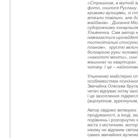
«Страшним, в мутній і
фото, снилося Руслану
кривими вулицями, зі с
втікали повільно, але д
майданів» . Дихання Міс
судорожними конвульсія
Ульяненка. Сам автор не
намагається щонайдета
посткоїтальні стосунк
планом», хрусткі величе
болгаркою руки чоловікі
«наколоті мєнти», сині т
машинах чи квартирах
читачу. І це – найголо
Ульяненко майстерно спi
особливостями психiчног
Звичайна Олесева брутал
читач відчуває нотку зах
i це захоплення підкре
(
вирлу­ючим, вуркочучим,
Автор свідомо витворює 
продуманості, а іноді, 
порівнянь і розгорнутих
міста з містичним, мот
нікому не відомим світом
самих звичайних вуличка