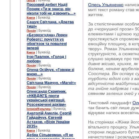
| Буквоїд
Проза
Олесь Ульяненко
написав
Прозовий дебют Надії
Позняк «Ти ж знаєш, він
миті текст роману став 
ніколи тобі не дзвонить…»
життям.
| Буквоїд
Книги
Сащук Світлана. «Дратва
За стилістичними особли
тиші»
до «чорнушної прози» 90
| Буквоїд
Поезія
елементами і щіпкою худ
«Безрозсудна» Лорен
простежується спроможн
Робертс: почуття vs
емоційну площину, в кот
обов’язок та повалені
імперії
твору». Роман Ульяненк
| Буквоїд
Книги
структурнicтю, а сюжетна
Ігор Павлюк. «Голод і
слушно зауважує про те
любов»
дивне місиво, крихке, як
| Буквоїд
Поезія
болюче, неначе врубелiв
Олена Осійчук. «Говори зі
Соостера. Biн оспівує с
мною…»
турботи юдолі сліз з в
| Буквоїд
Поезія
Світлана Марчук. «Магніт»
вiдсутнiстю майбутньог
| Буквоїд
Поезія
та гнійне набрякає i «в
Олександр Скрипник.
сяянням зелених очей у 
«НКВД/КГБ проти
української еміграції.
Текстовий ландшафт
Ол
Розсекречені архіви»
так бачить світ лише ду
| Буквоїд
Історія/Культура
відчуває натиск всесвітн
Анатолій Амелін, Сергій
Гайдайчук, Євгеній
На сторінках «Жінки його
Астахов. «Візія України
2035»
вітального процесу. Уль
| Буквоїд
Книги
сторони людського буття
Дебра Сільверман. «Я не
нечистотами і розкладом