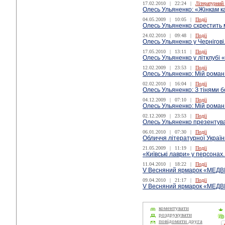
17.02.2010
|
22:24
|
Літературний
Олесь Ульяненко: «Жінкам к
04.05.2009
|
10:05
|
Події
Олесь Ульяненко схрестить 
24.02.2010
|
09:48
|
Події
Олесь Ульяненко у Чернігов
17.05.2010
|
13:11
|
Події
Олесь Ульяненко у літклубі
12.02.2009
|
23:53
|
Події
Олесь Ульяненко: Мій роман 
02.02.2010
|
16:04
|
Події
Олесь Ульяненко: З тінями 
04.12.2009
|
07:10
|
Події
Олесь Ульяненко: Мій роман 
02.12.2009
|
23:53
|
Події
Олесь Ульяненко презентува
06.01.2010
|
07:30
|
Події
Обличчя літературної Украї
21.05.2009
|
11:19
|
Події
«Київські лаври» у персонах
11.04.2010
|
18:22
|
Події
V Весняний ярмарок «МЕДВІ
09.04.2010
|
21:17
|
Події
V Весняний ярмарок «МЕДВ
коментувати
роздрукувати
повідомити друга