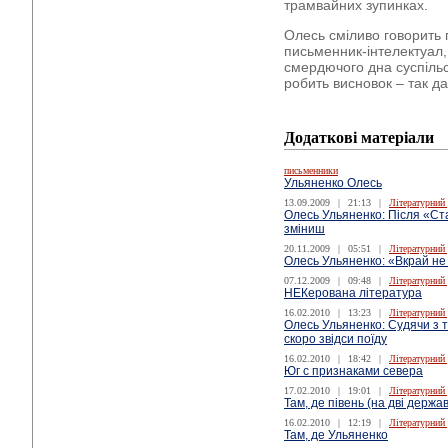
трамвайних зупинках.
Олесь сміливо говорить п
письменник-інтелектуал,
смердючого дна суспільст
робить висновок – так д
Додаткові матеріали
письменники
Ульяненко Олесь
13.09.2009
|
21:13
|
Літературний
Олесь Ульяненко: Після «Ста
зміниш
20.11.2009
|
05:51
|
Літературний
Олесь Ульяненко: «Вкрай не
07.12.2009
|
09:48
|
Літературний
НЕКерована література
16.02.2010
|
13:23
|
Літературний
Олесь Ульяненко: Судячи з то
скоро звідси поїду
16.02.2010
|
18:42
|
Літературний
Юг с признаками севера
17.02.2010
|
19:01
|
Літературний
Там, де півень (на дві держав
16.02.2010
|
12:19
|
Літературний
Там, де Ульяненко