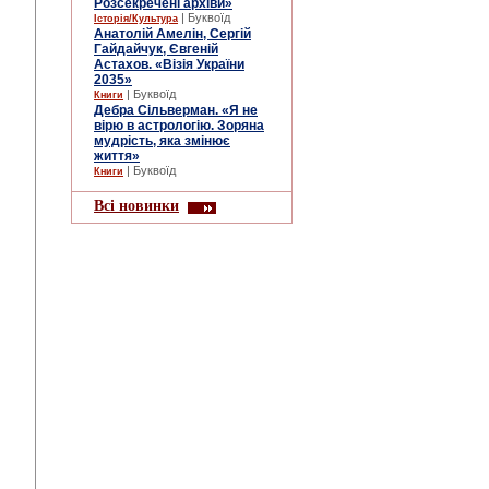
Розсекречені архіви»
| Буквоїд
Історія/Культура
Анатолій Амелін, Сергій
Гайдайчук, Євгеній
Астахов. «Візія України
2035»
| Буквоїд
Книги
Дебра Сільверман. «Я не
вірю в астрологію. Зоряна
мудрість, яка змінює
життя»
| Буквоїд
Книги
Всі новинки