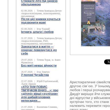
Строкате літо під однією
обкладинкою
02.08.2026
|
Тетяна Іваніцька-Дячун
лікарка-психіатриня, психотерапевтка,
письменниця
Після цієї книжки хочеться
подзвонити мамі
02.08.2026
|
Ігор Чорний
Інтриги, шпаги і любов
31.07.2026
|
Тетяна Іваніцька-Дячун,
лікарка-психіатриня, PhD,
психотерапевтка, письменниця
Закохатися в життя —
означає повернутися до
себе
29.07.2026
|
Тетяна Торак, м. Івано-
Франківськ
Без миті немає вічности
26.07.2026
|
Ігор Зіньчук
У полоні Чугайстра
22.07.2026
|
Юрій Горблянський,
Аристократичне сімейств
Львів–Зашків
другою сім´єю. У їхньо
«ХТО ТАМ ПОВИС
любов і перші розчарува
ТІМ’ЯЧКОМ ВНИЗ…»: про
Джудіт вирішує йти служи
«діточі» вірші-«хулігани»
для шибайголовних
дні відпустки у військо
непосидюх…
зустрічає того, хто стане
належить пережити геро
21.07.2026
|
Валентина Семеняк,
свого дому...
письменниця