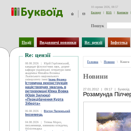
10 серпня 2026, 08:57
Експорт
|
RSS
|
Контакти
|
Пошук
Події
Видавничі новинки
Re: цензії
Інфотека
Re: цензії
Головна
\
Новини
\
Книги
08.08.2026
|
Юрій Горблянський,
кандидат філологічних наук, доцент
кафедри української літератури імені
академіка Михайла Возняка
Новини
Львівського національного
університету імені
Івана Франка
Історична реконструкція
націєтворчих змагань в
27.01.2012
|
09:17
|
Буквоїд
ретроромані Юрка Вовка
Розамунда Пілче
(Юрія Зилюка)
«Передбачення Курта
Зіберта»
06.08.2026
|
Віктор Палинський
Іноземець
04.08.2026
|
Тетяна Мороз,
письменниця, книжкова оглядачка,
бібліотекарка