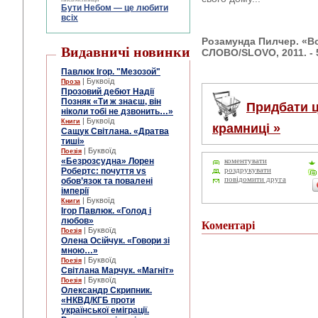
Бути Небом ― це любити
всіх
Розамунда Пилчер
. «
Видавничі новинки
СЛОВО/SLOVO
, 2011. -
Павлюк Ігор. "Мезозой"
| Буквоїд
Проза
Прозовий дебют Надії
Позняк «Ти ж знаєш, він
Придбати ц
ніколи тобі не дзвонить…»
| Буквоїд
Книги
крамниці »
Сащук Світлана. «Дратва
тиші»
| Буквоїд
Поезія
«Безрозсудна» Лорен
коментувати
Робертс: почуття vs
роздрукувати
повідомити друга
обов’язок та повалені
імперії
| Буквоїд
Книги
Ігор Павлюк. «Голод і
любов»
Коментарі
| Буквоїд
Поезія
Олена Осійчук. «Говори зі
мною…»
| Буквоїд
Поезія
Світлана Марчук. «Магніт»
| Буквоїд
Поезія
Олександр Скрипник.
«НКВД/КГБ проти
української еміграції.