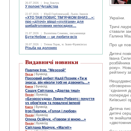
26.07.2026
|
Ігор Зіньчук
У полоні Чугайстра
22.07.2026
|
Юрій Горблянський, Львів–Зашків
«ХТО ТАМ ПОВИС ТІМ’ЯЧКОМ ВНИЗ…»:
України.
про «діточі» вірші-«хулігани» для
шибайголовних непосидюх…
Тричі лаур
ставали за
21.07.2026
|
Валентина Семеняк, письменниця
Галина Мал
Бути Небом ― це любити всіх
Про це по
20.07.2026
|
Тетяна Торак, м. Івано-Франківськ
Різьба на долонях
Дитячі пові
Івана Сили
Видавничі новинки
розбійника
року». Нов
Павлюк Ігор. "Мезозой"
рейтингу з
| Буквоїд
Проза
Прозовий дебют Надії Позняк «Ти ж
Нещодавно 
знаєш, він ніколи тобі не дзвонить…»
обговоренн
| Буквоїд
Книги
´єднання д
Сащук Світлана. «Дратва тиші»
| Буквоїд
попередні 
Поезія
«Безрозсудна» Лорен Робертс: почуття
Київської 
vs обов’язок та повалені імперії
| Буквоїд
Книги
Дитяча пис
Ігор Павлюк. «Голод і любов»
дитячі серц
| Буквоїд
Поезія
те знайшла
Олена Осійчук. «Говори зі мною…»
«двотомник
| Буквоїд
Поезія
Світлана Марчук. «Магніт»