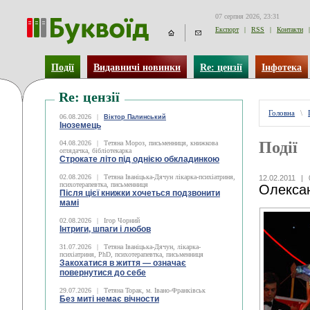
07 серпня 2026, 23:31
Експорт
|
RSS
|
Контакти
|
Події
Видавничі новинки
Re: цензії
Інфотека
Re: цензії
Головна
\
06.08.2026
|
Віктор Палинський
Іноземець
Події
04.08.2026
|
Тетяна Мороз, письменниця, книжкова
оглядачка, бібліотекарка
Строкате літо під однією обкладинкою
02.08.2026
|
Тетяна Іваніцька-Дячун лікарка-психіатриня,
12.02.2011
|
психотерапевтка, письменниця
Олексан
Після цієї книжки хочеться подзвонити
мамі
02.08.2026
|
Ігор Чорний
Інтриги, шпаги і любов
31.07.2026
|
Тетяна Іваніцька-Дячун, лікарка-
психіатриня, PhD, психотерапевтка, письменниця
Закохатися в життя — означає
повернутися до себе
29.07.2026
|
Тетяна Торак, м. Івано-Франківськ
Без миті немає вічности