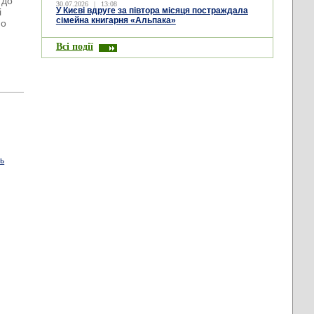
 до
30.07.2026
|
13:08
У Києві вдруге за півтора місяця постраждала
і
сімейна книгарня «Альпака»
но
ю
Всі події
нь