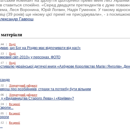
атський номінант на здобуття цьогорічної премії імені Лесі Українки
ів ставиться спокійно. «Серед двадцяти претендентів є дуже поважн
ема, Леся Воронина, Юрій Логвин, Надія Гуменюк. У такому віднос
ці (39 років) ще нікому цієї премії не присуджували», - з посмішко
лександр Гаврош
.
 матеріали
:44
|
Події
умаю, що Бог на Різдво має відпочивати від нас!»
:13
|
Події
жковий світ-2010» у персонах. ФОТО
:17
|
Події
тивалю української дитячої книги «Азбукове Королівство Магів і Янголів». Де
ксандр
:32
|
Літературний дайджест
врош про розбійників, страхи та потребу бути вільним
:06
|
Літературний дайджест
 у «Видавництва Старого Лева» і «Криївки»?
:24
|
Re:цензії
Європи...
:05
|
Re:цензії
ороги
:12
|
Re:цензії
и…