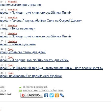
:24
|
Re:цензії
ляш польського приготування
:56
|
Новинки
аврош. «Пригоди тричі славного розбійника Пинті»
:34
|
Новинки
аврош. «Галуна-Лалуна, або Іван Сила на Острові Щастя»
:53
|
Новинки
сандр. «Точка перетину»
:03
|
Новинки
аврош. «Пригоди тричі славного розбійника Пинті»
:39
|
Новинки
аврош. «Коньяк з дощем»
:44
|
Події
 кращі українські твори для дітей
:52
|
Події
аврош: «Я людина, яка любить писати для себе»
:52
|
Події
врош: «Найцікавіший твір будь-якого письменника – його власне життя»
:46
|
Події
аврош номінований на премію Лесі Українки
вати
зберегти в закладках
увати
використати у блогах та форумах
ити друга
Поділитися…
і