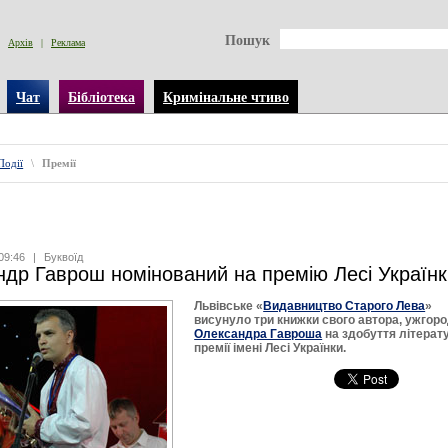
Пошук
Архів
|
Реклама
Чат
Бібліотека
Кримінальне чтиво
Події
\
Премії
09:46
|
Буквоїд
др Гаврош номінований на премію Лесі Українк
Львівське «
Видавництво Старого Лева
»
висунуло три книжки свого автора, ужгор
Олександра Гавроша
на здобуття літерат
премії імені Лесі Українки.