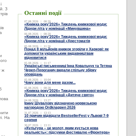
і
й. З
Останні події
трів
07.08.2026
|
08:20
«Книжка року’2026» Тиждень книжкової моди:
ів
Лідери літа у номінації «Минувшина»
а
06.08.2026
|
08:20
«Книжка року’2026» Тиждень книжкової моди:
Лідери літа у номінації «Хрестоматія
05.08.2026
|
11:26
Понад 8 мільйонів книжок згоріли у Харкові: як
допомогти українським видавництвам
и
відновитися
ного
05.08.2026
|
11:17
Українські письменниці Інна Ковальчук та Тетяна
у ж
Череп-Пероганич видали спільну збірку
оповідань
05.08.2026
|
10:04
Чому вони для мене разом...
05.08.2026
|
08:28
б
«Книжка року’2026» Тиждень книжкової моди:
Лідери літа у номінації «Дитяче свято»
лова
04.08.2026
|
13:27
Ірину Шувалову відзначено норвезькою
нагородою Ordknappen 2026
нити
31.07.2026
|
13:13
10 причин відвідати BestsellerFest у Львові 7-9
і. На
серпня
30.07.2026
|
13:11
«Культура – це молот, яким кується нова
реальність»: підсумки фестивалю «Фронтера»