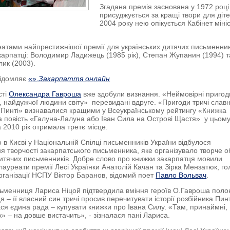
Згадана премія заснована у 1972 році 
присуджується за кращі твори для діте
2004 року нею опікується Кабінет мініс
еатами найпрестижнішої премії для українських дитячих письменник
карпатці: Володимир Ладижець (1985 рік), Степан Жупанин (1994) т
ик (2003).
відомляє
«
».
Закарпаття онлайн
сті
Олександра Гавроша
вже здобули визнання. «Неймовірні пригод
, найдужчої людини світу» перевидані вдруге. «Пригоди тричі слав
 Пинті» визнавалися кращими у Всеукраїнському рейтингу «Книжка
а повість «Галуна-Лалуна або Іван Сила на Острові Щастя» у цьом
а 2010 рік отримала третє місце.
в Києві у Національній Спілці письменників України відбулося
я творчості закарпатського письменника, яке організувало творче о
итячих письменників. Добре слово про книжки закарпатця мовили
лауреати премії Лесі Українки Анатолій Качан та Зірка Мензатюк, го
організації НСПУ Віктор Баранов, відомий поет
Павло Вольвач
.
ьменниця Лариса Ніцой підтвердила вміння героїв О.Гавроша поло
я – її власний син тричі просив перечитувати історії розбійника Пинт
ся єдина рада – купувати книжки про Івана Силу. «Там, принаймні,
» – на довше вистачить», - зізналася пані Лариса.