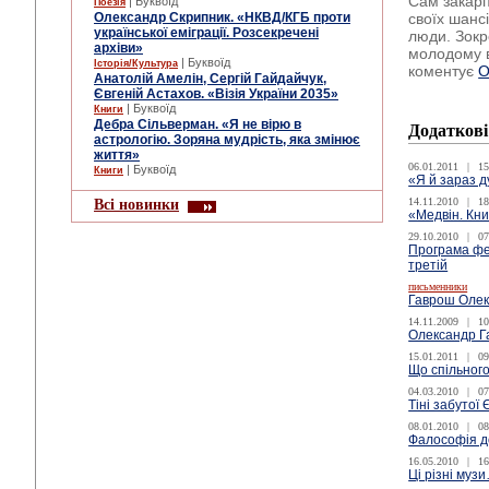
Сам закарп
| Буквоїд
Поезія
Олександр Скрипник. «НКВД/КГБ проти
своїх шанс
української еміграції. Розсекречені
люди. Зокр
архіви»
молодому ві
| Буквоїд
Історія/Культура
коментує
О
Анатолій Амелін, Сергій Гайдайчук,
Євгеній Астахов. «Візія України 2035»
| Буквоїд
Книги
Дебра Сільверман. «Я не вірю в
Додаткові
астрологію. Зоряна мудрість, яка змінює
життя»
06.01.2011
|
15
| Буквоїд
Книги
«Я й зараз д
Всі новинки
14.11.2010
|
18
«Медвін. Кни
29.10.2010
|
07
Програма фес
третій
письменники
Гаврош Оле
14.11.2009
|
10
Олександр Га
15.01.2011
|
09
Що спільного
04.03.2010
|
07
Тіні забутої 
08.01.2010
|
08
Фалософія д
16.05.2010
|
16
Ці різні муз