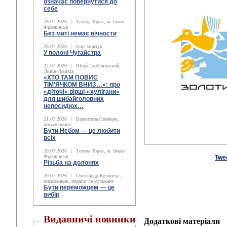
означає повернутися до
себе
29.07.2026
|
Тетяна Торак, м. Івано-
Франківськ
Без миті немає вічности
26.07.2026
|
Ігор Зіньчук
У полоні Чугайстра
22.07.2026
|
Юрій Горблянський,
Львів–Зашків
«ХТО ТАМ ПОВИС
ТІМ’ЯЧКОМ ВНИЗ…»: про
«діточі» вірші-«хулігани»
для шибайголовних
непосидюх…
21.07.2026
|
Валентина Семеняк,
письменниця
Бути Небом ― це любити
всіх
20.07.2026
|
Тетяна Торак, м. Івано-
Франківськ
Twe
Різьба на долонях
20.07.2026
|
Олександр Козинець,
письменник, педагог та музикант
Бути переможцем — це
вибір
Видавничі новинки
Додаткові матеріали