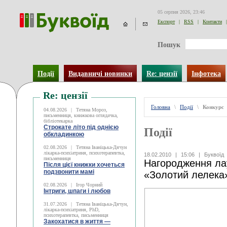
05 серпня 2026, 23:46
Експорт
|
RSS
|
Контакти
|
Пошук
Події
Видавничі новинки
Re: цензії
Інфотека
Re: цензії
Головна
\
Події
\
Конкурс
04.08.2026
|
Тетяна Мороз,
письменниця, книжкова оглядачка,
бібліотекарка
Строкате літо під однією
Події
обкладинкою
02.08.2026
|
Тетяна Іваніцька-Дячун
лікарка-психіатриня, психотерапевтка,
18.02.2010
|
15:06
|
Буквоїд
письменниця
Нагородження лау
Після цієї книжки хочеться
подзвонити мамі
«Золотий лелека
02.08.2026
|
Ігор Чорний
Інтриги, шпаги і любов
31.07.2026
|
Тетяна Іваніцька-Дячун,
лікарка-психіатриня, PhD,
психотерапевтка, письменниця
Закохатися в життя —