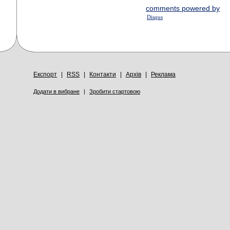
comments powered by
Disqus
Експорт
|
RSS
|
Контакти
|
Архів
|
Реклама
Додати в вибране
|
Зробити стартовою