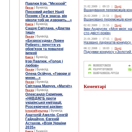
Павлюк Ігор. "Мезозой"
21.02.2009
|
09:13
|
Події
| Буквоїд
Проза
Вшанування переможців кон
Прозовий дебют Надії
Позняк «Ти ж знаєш, він
26.02.2009
|
21:51
|
Події
Вшановано переможців конк
ніколи тобі не дзвонить…»
| Буквоїд
Книги
02.02.2009
|
21:55
|
Події
Сащук Світлана. «Дратва
Іван Андрусяк: «Моя мрія: н
тиші»
сто-двісті років»
| Буквоїд
Поезія
21.01.2009
|
17:15
|
Події
«Безрозсудна» Лорен
Названо лауреатів конкурсу
Робертс: почуття vs
08.12.2008
|
18:03
|
Події
обов’язок та повалені
Підсумки конкурсу «Золотий
імперії
| Буквоїд
Книги
Ігор Павлюк. «Голод і
коментувати
любов»
роздрукувати
| Буквоїд
Поезія
повідомити друга
Олена Осійчук. «Говори зі
мною…»
| Буквоїд
Поезія
Світлана Марчук. «Магніт»
Коментарі
| Буквоїд
Поезія
Олександр Скрипник.
«НКВД/КГБ проти
української еміграції.
Розсекречені архіви»
| Буквоїд
Історія/Культура
Анатолій Амелін, Сергій
Гайдайчук, Євгеній
Астахов. «Візія України
2035»
| Буквоїд
Книги