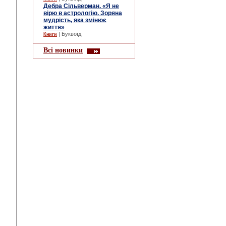
Дебра Сільверман. «Я не
вірю в астрологію. Зоряна
мудрість, яка змінює
життя»
| Буквоїд
Книги
Всі новинки