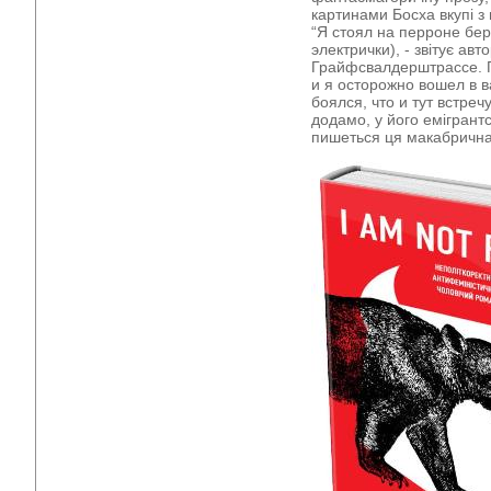
картинами Босха вкупі з
“Я стоял на перроне бер
электрички), - звітує авт
Грайфсвалдерштрассе. 
и я осторожно вошел в 
боялся, что и тут встре
додамо, у його емігрантс
пишеться ця макабрична