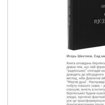
Игорь Шестков. Сад на
Книга оповідань берлінс
дивна тим, що свій фір
“радянських” спогадів н
доводить до абсурдного 
вигляд, ніби Довлатов з
“Мертві душі”. Насправді
побуту пізнього совка – 
отроцтві, юність в інстит
берлінських буднів ошал
злидні, еротичні фантазі
усе це трансформується 
фантасмагоричну прозу,