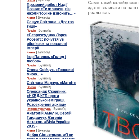
| Буквоїд
Проза
Саме такий калейдоскоп 
Прозовий дебют Надії
здатні впливати на наш н
Позняк «Ти ж знаєш, він
реальність.
ніколи тобі не дзвонить…»
| Буквоїд
Книги
Сащук Світлана. «Дратва
тиші»
| Буквоїд
Поезія
«Безрозсудна» Лорен
Робертс: почуття vs
обов’язок та повалені
імперії
| Буквоїд
Книги
Ігор Павлюк. «Голод і
любов»
| Буквоїд
Поезія
Олена Осійчук. «Говори зі
мною…»
| Буквоїд
Поезія
Світлана Марчук. «Магніт»
| Буквоїд
Поезія
Олександр Скрипник.
«НКВД/КГБ проти
української еміграції.
Розсекречені архіви»
| Буквоїд
Історія/Культура
Анатолій Амелін, Сергій
Гайдайчук, Євгеній
Астахов. «Візія України
2035»
| Буквоїд
Книги
Дебра Сільверман. «Я не