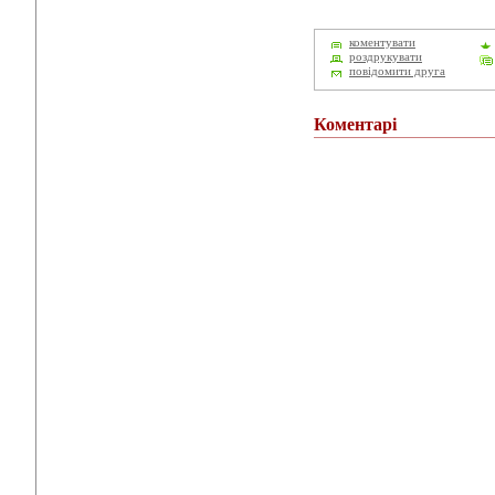
коментувати
роздрукувати
повідомити друга
Коментарі