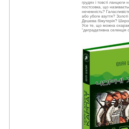
грудях і товсті ланцюги 
постсовка, що називаєть
нечемність? Галасливіс
або убоге взуття? Золоті
Дешева біжутерія? Широкі
Усе те, що можна охара
“деградативна селекція 