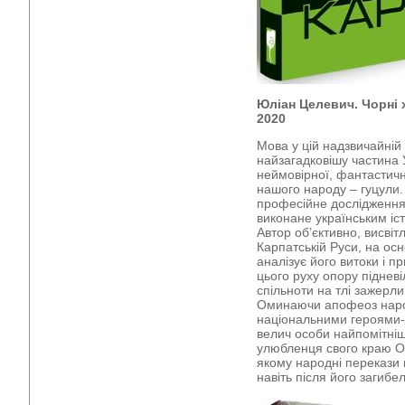
Юліан Целевич. Чорні х
2020
Мова у цій надзвичайній 
найзагадковішу частина 
неймовірної, фантастично
нашого народу – гуцули.
професійне дослідження
виконане українським іст
Автор об’єктивно, висві
Карпатській Руси, на осн
аналізує його витоки і п
цього руху опору підневіл
спільноти на тлі зажерли
Оминаючи апофеоз наро
національними героями-
велич особи найпомітні
улюбленця свого краю О
якому народні перекази 
навіть після його загибел