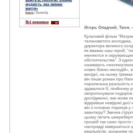
вірю в астрологію. Зоряна
мудрість, яка змінює
життя»
| Буквоїд
Книги
Всі новинки
Игорь Опадчий. Твоя. –
Культовий фільм “Матри
талановитого молодика,
директора великого холд
як вважає наш герой, “п
меняются и окружающие
обстоятельства”. З одного
називають «математиком
нових бізнес-мелодій», в
вихідні, на ньому тримає
він пише роман про Напо
паралельна реальність 
здавалося б, лінійному 
запропонували подорож у
дослідженні, яке може пе
відкривши невідомі досі
він з головою поринув у 
авантюру? Звична структ
цьому летить шкереберть
грошей так само просто 
насправді завершиться 
реальністю, коханням го