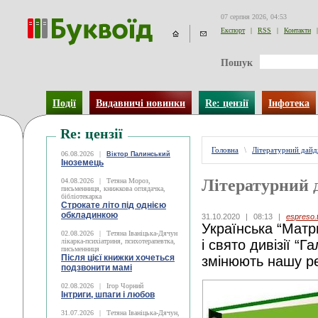
07 серпня 2026, 04:53
Експорт
|
RSS
|
Контакти
|
Пошук
Події
Видавничі новинки
Re: цензії
Інфотека
Re: цензії
Головна
\
Літературний дай
06.08.2026
|
Віктор Палинський
Іноземець
Літературний 
04.08.2026
|
Тетяна Мороз,
письменниця, книжкова оглядачка,
бібліотекарка
Строкате літо під однією
обкладинкою
31.10.2020
|
08:13
|
espreso.
Українська “Матр
02.08.2026
|
Тетяна Іваніцька-Дячун
лікарка-психіатриня, психотерапевтка,
і свято дивізії “Га
письменниця
Після цієї книжки хочеться
змінюють нашу ре
подзвонити мамі
02.08.2026
|
Ігор Чорний
Інтриги, шпаги і любов
31.07.2026
|
Тетяна Іваніцька-Дячун,