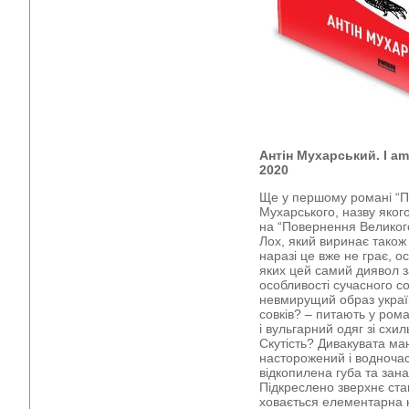
Антін Мухарський. I am
2020
Ще у першому романі “П
Мухарського, назву якого
на “Повернення Великого
Лох, який виринає також у
наразі це вже не грає, ос
яких цей самий диявол з
особливості сучасного со
невмирущий образ україн
совків? – питають у ром
і вульгарний одяг зі схи
Скутість? Дивакувата ма
насторожений і водноча
відкопилена губа та зан
Підкреслено зверхнє ста
ховається елементарна не