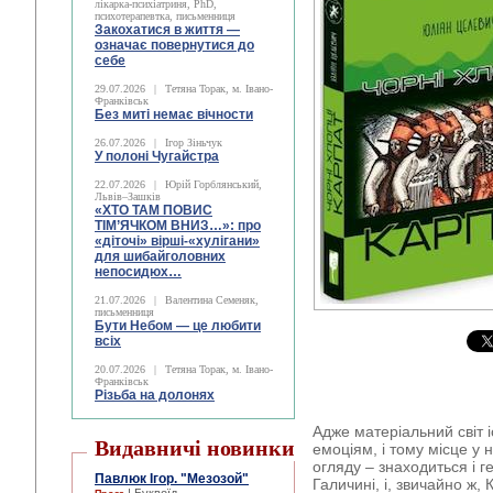
лікарка-психіатриня, PhD,
психотерапевтка, письменниця
Закохатися в життя —
означає повернутися до
себе
29.07.2026
|
Тетяна Торак, м. Івано-
Франківськ
Без миті немає вічности
26.07.2026
|
Ігор Зіньчук
У полоні Чугайстра
22.07.2026
|
Юрій Горблянський,
Львів–Зашків
«ХТО ТАМ ПОВИС
ТІМ’ЯЧКОМ ВНИЗ…»: про
«діточі» вірші-«хулігани»
для шибайголовних
непосидюх…
21.07.2026
|
Валентина Семеняк,
письменниця
Бути Небом ― це любити
всіх
20.07.2026
|
Тетяна Торак, м. Івано-
Франківськ
Різьба на долонях
Адже матеріальний світ 
Видавничі новинки
емоціям, і тому місце у 
огляду – знаходиться і г
Павлюк Ігор. "Мезозой"
Галичині, і, звичайно ж,