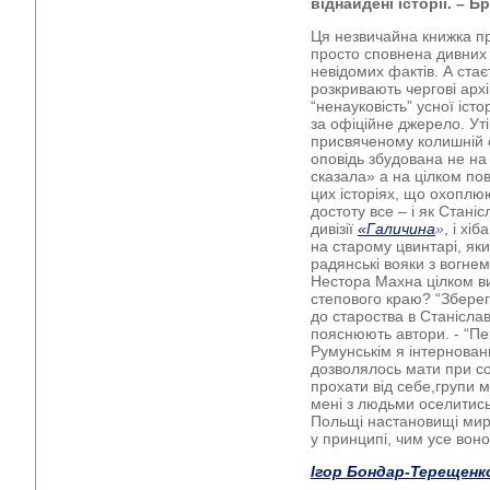
віднайдені історії. – Б
Ця незвичайна книжка пр
просто сповнена дивних і
невідомих фактів. А стає
розкривають чергові архі
“ненауковість” усної іст
за офіційне джерело. Уті
присвяченому колишній с
оповідь збудована не на
сказала» а на цілком по
цих історіях, що охоплюю
достоту все – і як Стані
дивізії
«
Галичина
»
, і хі
на старому цвинтарі, яки
радянські вояки з вогнем
Нестора Махна цілком ви
степового краю? “Збере
до староства в Станіславо
пояснюють автори. - “Пе
Румунськім я інтерновани
дозволялось мати при соб
прохати від себе,групи м
мені з людьми оселитись 
Польщі настановищі мирн
у принципі, чим усе вон
Ігор Бондар-Терещенк