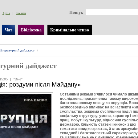
Пошук
Архів
|
Реклама
Чат
Бібліотека
Кримінальне чтиво
Літературний дайджест
\
турний дайджест
15:05
|
"Віче"
ія: роздуми після Майдану»
Останніми роками з’явилося чимало цікав
досліджень, присвячених такому широком
багатоплановому явищу, як корупція. Вон
безпосередньо впливає на всі аспекти жи
суспільства, зокрема суспільний поділ пра
соціальну структуру, умови, характер і змі
праці, побут і культуру, відносини суспіль
державою. Кількість статей і книжок з цієї
тематики швидко зростає, й стає зрозуміл
складний і багатоаспектний характер кору
та її впливу вже не є дивиною, феноменом