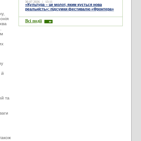
30.07.2026
|
13:11
«Культура – це молот, яким кується нова
реальність»: підсумки фестивалю «Фронтера»
ну,
монія
Всі події
лхва
.
им
их
ну
 й
ей та
ваги
 також