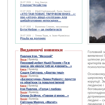
26.07.2026
|
Ігор Зіньчук
У полоні Чугайстра
22.07.2026
|
Юрій Горблянський, Львів–Зашків
«ХТО ТАМ ПОВИС ТІМ’ЯЧКОМ ВНИЗ…»:
про «діточі» вірші-«хулігани» для
шибайголовних непосидюх…
21.07.2026
|
Валентина Семеняк, письменниця
Бути Небом ― це любити всіх
20.07.2026
|
Тетяна Торак, м. Івано-Франківськ
Різьба на долонях
Видавничі новинки
Головний з
виявленні 
Павлюк Ігор. "Мезозой"
шляхом роз
| Буквоїд
Проза
Прозовий дебют Надії Позняк «Ти ж
критеріїв 
знаєш, він ніколи тобі не дзвонить…»
психологіч
| Буквоїд
Книги
Сащук Світлана. «Дратва тиші»
Основному 
| Буквоїд
Поезія
широкому м
«Безрозсудна» Лорен Робертс: почуття
корупції. З
vs обов’язок та повалені імперії
людиною і 
| Буквоїд
Книги
боговшанув
Ігор Павлюк. «Голод і любов»
| Буквоїд
гріхопадін
Поезія
Олена Осійчук. «Говори зі мною…»
дотримання
| Буквоїд
Поезія
людині – сх
Світлана Марчук. «Магніт»
людиною і 