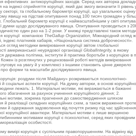
я ефективних антикорупційних заходів. Серед них авторка доклад
 на індексі сприйняття корупції, який дає змогу визначити її рівень 
 секторі, та глобальному барометрі корупції, що узагальнює оцінку
ьому явищу на підставі опитування понад 100 тисяч громадян у біль
х. Глобальний барометр корупції є наймасштабнішим у світі опитув
ї думки щодо досліджуваного явища. Опитування проводиться з 20
іодичністю один раз на 1-2 роки. У книжці представлені також метод
я корупції компанією
The
Gallup
Organization
,
Міжнародний огляд ж
і, індекс платників хабарів, «Національна система доброчесності».
ся огляд методики вимірювання корупції звітом глобальної
сті американської неурядової організації
Global
Integrity
,
в якому
ся державна політика, інститути й практика боротьби з корупцією в 
. Кожен із розглянутих у рецензованій роботі методів вимірювання
аслуговує на увагу й у комплексі з іншими становить цінне джерело
 про форми та масштаби досліджуваного явища.
Корупція: роздуми після Майдану» розкриваються психологічно-
 й соціальні аспекти корупції. На думку авторки, в основі корупційно
людини лежать: 1. Матеріальні мотиви, які виражаються в бажанні
ого збагачення за рахунок учинення корупційного діяння; 2.
ьні мотиви, зокрема прагнення до самоствердження шляхом
я й реалізації складних корупційних схем, а також вираження прот
еми й одержання задоволення від почуття ризику під час здійсненн
ої корупційної авантюри. Матеріальні мотиви є лише вершиною
глибинними мотивами корупції є психологічні, серед яких провідним
амореалізація особистості.
ому вимірі корупція є суспільним правопорушенням. На відміну від