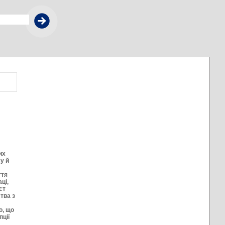
их
у й
а
ття
ці,
ст
ства з
о, що
пції
,