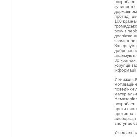
розробленн
зупиняється
державному
протидії ц
100 країна
громадсько
року з пер
дослідженн
злочинност
Завершуєть
доброчесно
аналізують
30 країнах
корупції з
інформації
У книжці «
мотиваційні
поведінки 
матеріальн
Нематеріал
розробленн
проти сист
протиправн
айсберга, 
виступає с
У соціальн