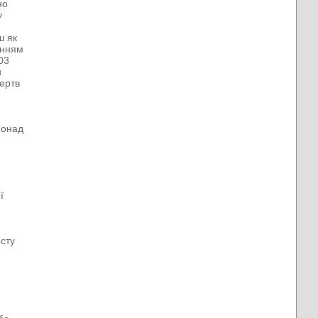
но
у
ш як
анням
03
и
ертв
понад
ї
есту
я