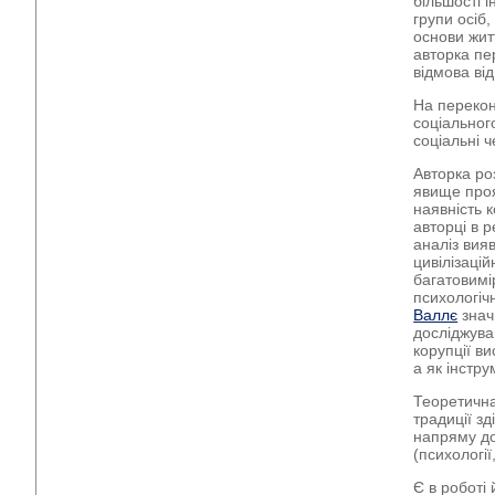
більшості 
групи осіб,
основи житт
авторка пе
відмова від
На перекона
соціального
соціальні ч
Авторка роз
явище проя
наявність 
авторці в 
аналіз вияв
цивілізацій
багатовимі
психологіч
Валлє
знач
досліджува
корупції в
а як інстру
Теоретична
традиції з
напряму до
(психології,
Є в роботі