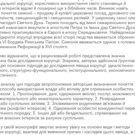
ціальної корупції, корисливого використання свого становища й
інтересів відомі й поширені ще з біблійних часів. Виникає навіть
 поняття симонії – продажу й купівлі церковних посад, духовного са
таїнств, священнодійств і священних реліквій. У широкому сенсі си
лагодаті Святого Духа. Термін походить від імені самарянського во
ий намагався викупити в апостолів Петра та Івана дар Святого Духа
тивно практикувалася в Європі в епоху Середньовіччя. Найвідоміш
ідкритої корупції впродовж всієї історії людства вважається обрання
 VI Борджіа Римським Папою. Симонія вважається однією з головн
икнення Реформації в XVI столітті.
иво відзначити, що в рецензованій роботі представлена значна
чна база дослідження корупції. Зокрема, авторка здійснила ґрунтов
цію основних підходів до дослідження явища корупції: ідеалістично-
ого, структурно-функціонального, інституціонального, економічного
стичного.
і аналізу цих підходів запропоноване авторське визначення поняття
к способу використання влади або впливу для отримання особистих
яхом: 1. Пропонування, дачі, одержання виплат, послуг, можливост
 матеріального або нематеріального характеру; 2. Розкрадання
або суспільних активів; 3. Зловживання родинними зв’язками й
ми (конфлікт інтересів); 4. Одержання особистої конкурентної пере
лічного порядку; 5. Інших дій або бездіяльності, спрямованих на
я власних інтересів за рахунок суспільних.
у своїй монографії звертає значну увагу на основні види і методи
я корупції, важливі для вивчення причин і наслідків цього явища, а