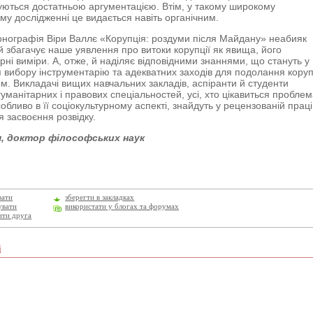
ються достатньою аргументацією. Втім, у такому широкому
му дослідженні це видається навіть органічним.
нографія Віри Валлє «Корупція: роздуми після Майдану» неабияк
 збагачує наше уявлення про витоки корупції як явища, його
урні виміри. А, отже, й наділяє відповідними знаннями, що стануть у
я вибору інструментарію та адекватних заходів для подолання коруп
ом. Викладачі вищих навчальних закладів, аспіранти й студенти
гуманітарних і правових спеціальностей, усі, хто цікавиться пробле
собливо в її соціокультурному аспекті, знайдуть у рецензованій праці
я засвоєння розвідку.
я, доктор філософських наук
вати
зберегти в закладках
увати
використати у блогах та форумах
ити друга
і