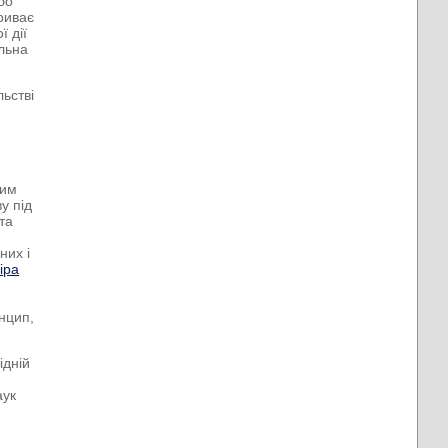
бо
дриває
ї дії
ільна
льстві
мим
у під
та
них і
іра
я
нцип,
ідній
аук