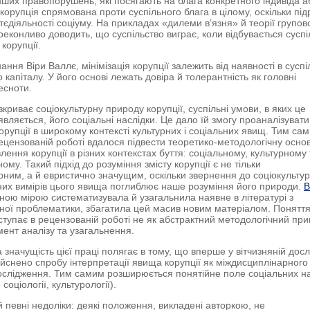
інших правопорушень, які посягають на блага конкретного індивіда а
 корупція спрямована проти суспільного блага в цілому, оскільки пі
єдіяльності соціуму. На прикладах «дилеми в’язня» й теорії групово
реконливо доводить, що суспільство виграє, коли відбувається сусп
 корупції.
ння Віри Валлє, мінімізація корупції залежить від наявності в суспі
 капіталу. У його основі лежать довіра й толерантність як головні
есноти.
криває соціокультурну природу корупції, суспільні умови, в яких це
вляється, його соціальні наслідки. Це дало їй змогу проаналізувати
корупції в широкому контексті культурних і соціальних явищ. Тим са
рецензованій роботі вдалося підвести теоретико-методологічну основ
лення корупції в різних контекстах буття: соціальному, культурному 
ному. Такий підхід до розуміння змісту корупції є не тільки
рним, а й евристично значущим, оскільки звернення до соціокультур
них вимірів цього явища поглиблює наше розуміння його природи.
В
ною мірою систематизувала й узагальнила наявне в літературі з
ної проблематики, збагатила цей масив новим матеріалом. Понятт
иступає в рецензованій роботі не як абстрактний методологічний при
мент аналізу та узагальнення.
 значущість цієї праці полягає в тому, що вперше у вітчизняній досл
дійснено спробу інтерпретації явища корупції як міждисциплінарного
слідження. Тим самим розширюється понятійне поле соціальних н
 соціології, культурології).
 й певні недоліки: деякі положення, викладені авторкою, не