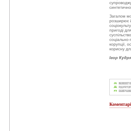
супроводжу
синтетично
Загалом мо
розширює й
соціокульт
пригоді дл
суспільств
соціально-
корупції, о
корисну дл
Ігор Кудр
коменту
роздрук
повідом
Коментар