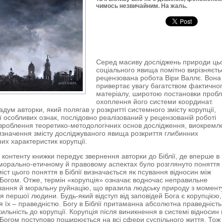
чимось незвичайним. На жаль.
Серед масиву досліджень природи ць
соціального явища помітно вирізняєть
рецензована робота Віри Валлє. Вона
привертає увагу багатством фактично
матеріалу, широтою постановки пробл
охоплення його системи координат.
адум авторки, який полягав у розкритті системного змісту корупції,
її особливих ознак, послідовно реалізований у рецензованій роботі
роблення теоретико-методологічних основ дослідження, виокремл
визначення змісту досліджуваного явища розкриття глибинних
них характеристик корупції.
контенту книжки передує звернення авторки до Біблії, де вперше в
орально-етичному й правовому аспектах було розглянуто поняття
міст цього поняття в Біблії визначається як псування відносин між
Богом. Отже, термін «корупція» означає водночас неправильне
ання й моральну руйнацію, що вразила людську природу з момент
ня першої людини. Будь-який відступ від заповідей Бога є корупцією,
 їх – праведністю. Богу в Біблії притаманна абсолютна праведність
ильність до корупції. Корупція після виникнення в системі відносин
Богом поступово поширюється на всі сфери суспільного життя. Тож