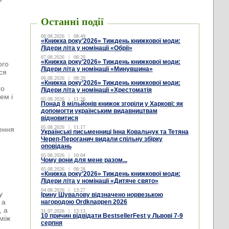
Останні події
08.08.2026
|
08:49
«Книжка року’2026» Тиждень книжкової моди:
Лідери літа у номінації «Обрії»
07.08.2026
|
08:20
«Книжка року’2026» Тиждень книжкової моди:
ого
Лідери літа у номінації «Минувшина»
ся
06.08.2026
|
08:20
«Книжка року’2026» Тиждень книжкової моди:
го
Лідери літа у номінації «Хрестоматія
ем і
05.08.2026
|
11:26
Понад 8 мільйонів книжок згоріли у Харкові: як
допомогти українським видавництвам
відновитися
05.08.2026
|
11:17
ення
Українські письменниці Інна Ковальчук та Тетяна
Череп-Пероганич видали спільну збірку
оповідань
05.08.2026
|
10:04
Чому вони для мене разом...
05.08.2026
|
08:28
«Книжка року’2026» Тиждень книжкової моди:
Лідери літа у номінації «Дитяче свято»
04.08.2026
|
13:27
у
Ірину Шувалову відзначено норвезькою
 а
нагородою Ordknappen 2026
, а
31.07.2026
|
13:13
10 причин відвідати BestsellerFest у Львові 7-9
 між
серпня