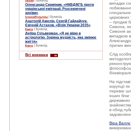
| Буквоїд
Поезія
випадки со
Олександр Скрипник. «НКВД/КГБ проти
лобіювання 
української еміграції. Розсекречені
спеціальне
архіви»
| Буквоїд
церковних 
Історія/Культура
Анатолій Амелін, Сергій Гайдайчук,
– продаж б
Євгеній Астахов. «Візія України 2035»
Симона, як
| Буквоїд
Книги
Симонія ак
Дебра Сільверман. «Я не вірю в
випадком в
астрологію. Зоряна мудрість, яка змінює
Александра
життя»
причин вин
| Буквоїд
Книги
Слід особл
Всі новинки
методологі
реконструк
філософськ
біхевіоралі
На підстав
корупції я
переваг шл
інших благ
державних 
знайомства
в обхід пуб
задоволенн
Віра Валлє
вимірюванн