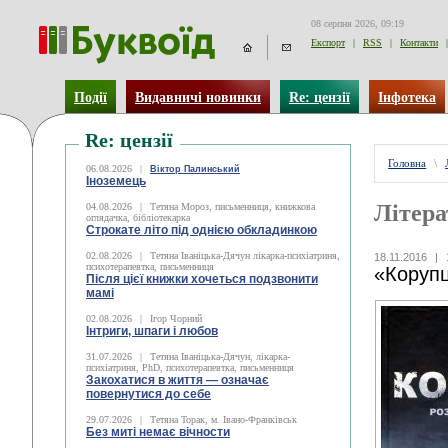
08 серпня 2026, 09:19
Експорт
|
RSS
|
Контакти
|
Події
Видавничі новинки
Re: цензії
Інфотека
Re: цензії
Головна
\
06.08.2026
|
Віктор Палинський
Іноземець
Літера
04.08.2026
|
Тетяна Мороз, письменниця, книжкова
оглядачка, бібліотекарка
Строкате літо під однією обкладинкою
02.08.2026
|
Тетяна Іваніцька-Дячун лікарка-психіатриня,
18.11.2016
|
психотерапевтка, письменниця
«Корупц
Після цієї книжки хочеться подзвонити
мамі
02.08.2026
|
Ігор Чорний
Інтриги, шпаги і любов
31.07.2026
|
Тетяна Іваніцька-Дячун, лікарка-
психіатриня, PhD, психотерапевтка, письменниця
Закохатися в життя — означає
повернутися до себе
29.07.2026
|
Тетяна Торак, м. Івано-Франківськ
Без миті немає вічности