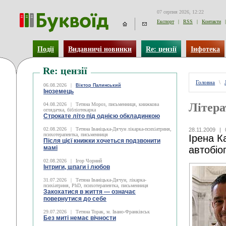
07 серпня 2026, 12:22
Експорт
|
RSS
|
Контакти
|
Події
Видавничі новинки
Re: цензії
Інфотека
Re: цензії
Головна
\
06.08.2026
|
Віктор Палинський
Іноземець
Літера
04.08.2026
|
Тетяна Мороз, письменниця, книжкова
оглядачка, бібліотекарка
Строкате літо під однією обкладинкою
02.08.2026
|
Тетяна Іваніцька-Дячун лікарка-психіатриня,
28.11.2009
|
психотерапевтка, письменниця
Ірена К
Після цієї книжки хочеться подзвонити
мамі
автобіо
02.08.2026
|
Ігор Чорний
Інтриги, шпаги і любов
31.07.2026
|
Тетяна Іваніцька-Дячун, лікарка-
психіатриня, PhD, психотерапевтка, письменниця
Закохатися в життя — означає
повернутися до себе
29.07.2026
|
Тетяна Торак, м. Івано-Франківськ
Без миті немає вічности