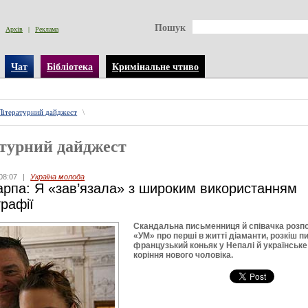
Пошук
Архів
|
Реклама
Чат
Бібліотека
Кримінальне чтиво
Літературний дайджест
\
турний дайджест
08:07
|
Україна молода
арпа: Я «зав’язала» з широким використанням
графії
Скандальна письменниця й співачка розп
«УМ» про перші в житті діаманти, розкіш п
французький коньяк у Непалі й українське
коріння нового чоловіка.