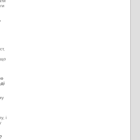
ати
оги
ь
ст,
кщо
ло
ді
му
у, і
у
?