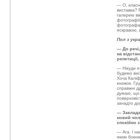
— О, класн
виставка? Р
галерею ви
фотографії
фотографа. 
яскравою, щ
Пол з укр
— До речі
на відстан
репетиції
— Нікуди я
будемо виї
Хоча Каліфо
книжок. Гр
справжні д
думаю, що 
поверховіс
занадто до
— Заклада
новий чол
спокійно 
— Ага. І н
яким боком