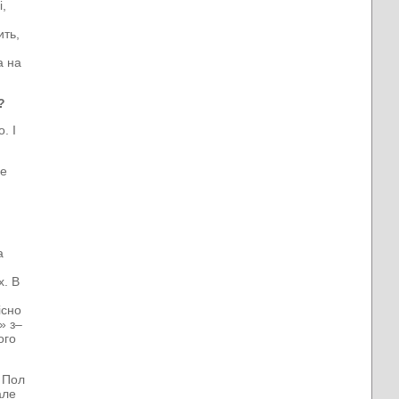
і,
ить,
а на
?
. І
не
а
х. В
існо
» з–
ого
 Пол
але