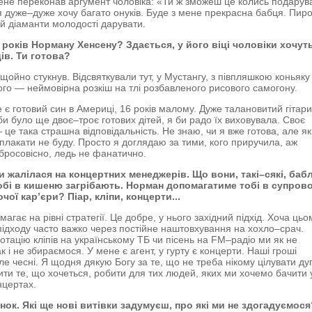
не переконав аргумент чоловіка: «Ти ж зможеш це колись подарув
 я дуже–дуже хочу багато онуків. Буде з мене прекрасна бабця. Пир
 й діаманти молодості дарувати.
 років Норману Хенсену? Здається, у його віці чоловіки хочут
ів. Ти готова?
щойно стукнув. Відсвяткували тут, у Мустангу, з півпляшкою коньяку
го — неймовірна розкіш на тлі розбавленого рисового самогону.
е є готовий син в Америці, 16 років малому. Дуже талановитий гітари
кби було ще двоє–троє готових дітей, я би радо їх виховувала. Своє
 це така страшна відповідальність. Не знаю, чи я вже готова, але я
 плакати не буду. Просто я доглядаю за тими, кого приручила, аж
бросовісно, ледь не фанатично.
и жалілася на концертних менеджерів. Що вони, такі–сякі, баб
обі в кишеню загрібають. Норман допомагатиме тобі в супрово
очої кар’єри? Піар, кліпи, концерти...
агає на рівні стратегії. Це добре, у нього західний підхід. Хоча цьо
підходу часто важко через постійне наштовхування на хохло–срач.
ротацію кліпів на українському ТБ чи пісень на FM–радіо ми як не
к і не збираємося. У мене є агент, у гурту є концерти. Наші гроші
ле чесні. Я щодня дякую Богу за те, що не треба нікому цілувати дуп
ти те, що хочеться, робити для тих людей, яких ми хочемо бачити 
нцертах.
нок. Які ще нові витівки задумуєш, про які ми не здогадуємося