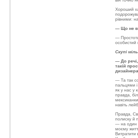
він точно 
Хороший хл
подорожува
рівними: н
— Що не в
— Простоти
особистий 
Скупі міл
— До речі
такій прос
дизайнера
— Та так с
пальцями і
як у нас у
правда, біл
мексиканки
навіть лейб
Правда, Св
полиску й 
— на один 
моєму житті
Витратити 