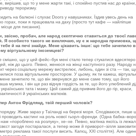
е, вирішив, що то у мене жарти такі, і спокійно пустив нас до країни
приводу тероризму.
сидить на балконі і слухає Doors у навушниках. Їздив увесь день на
по горах, поки я працювала на даху (просто тут кафе — найліпше
місце для писання).
и, звісно, пробач, але народ скептично ставиться до твоєї лав
k. Я особисто такого не виключаю, ну є ж народна примовка, 
тебе й на печі знайде. Мене цікавить інше: що тебе зачепило в
му віртуальному іноземцеві?
 смішно, що у цей фейс–бук мені стало тепер стукатися вдесятеро
ей, ніж до цього. Певно, женюся на жінці наступного разу. Народу 
такт через соціальну мережу вистрелює, либонь, один зі ста — так, 
илися поза віртуальним простором. У цьому, як ти кажеш, віртуал
 мене зачепило те, що він звернувся до мене саме тому, що його
ша музика, і він ще раз відчув гордість за те, що його улюблений ді
українських тата і маму. Цей самий дід привчив його до гір, краси,
рактичності й українських матюків.
пер Антон Фрідлянд, твій перший чоловік?
порядку. Живе зараз у Таїланді на березі моря. Сподіваюся, пише 
і проводить кастинг на роль нової гьорл–френди. (Одна бабка–вор
 нам «пороблено на розлуку», хе–хе. Певно, матінка якоїсь із лежа
нєвєст загодя постаралася, а тепер може й приворот–зілля замовит
 метро реклама такої послуги висить. Капєц, ХХІ століття). Але оди