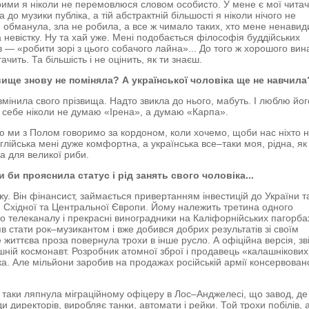
трими я ніколи не перемовлюся словом особисто. У мене є мої читач
 до музики публіка, а тій абстрактній більшості я ніколи нічого не
е обманула, зла не робила, а все ж чимало таких, хто мене ненавид
а невістку. Ну та хай уже. Мені подобається філософія буддійських
в — «робити зорі з цього собачого лайна»... До того ж хорошого вин
тачить. Та більшість і не оцінить, як ти знаєш.
вище знову не поміняла? А української чоловіка ще не навчила
змінила свого прізвища. Надто звикла до нього, мабуть. І люблю його
о себе ніколи не думаю «Ірена», а думаю «Карпа».
ю ми з Полом говоримо за кордоном, коли хочемо, щоби нас ніхто 
нглійська мені дуже комфортна, а українська все–таки моя, рідна, як
а для великої риби.
 би прояснила статус і рід занять свого чоловіка...
жу. Він фінансист, займається привертанням інвестицій до України т
н Східної та Центральної Європи. Йому належить третина одного
го телеканалу і прекрасні виноградники на Каліфорнійських пагорба
яв стати рок–музикантом і вже добився добрих результатів зі своїм
е життєва проза повернула трохи в інше русло. А офіційна версія, зв
шній космонавт. Розробник атомної зброї і продавець «калашнікових
ка. Але мільйони заробив на продажах російській армії консервован
 таки ляпнула міграційному офіцеру в Лос–Анджелесі, що завод, де
и директорів, виробляє танки, автомати і рейки. Той трохи побілів, 