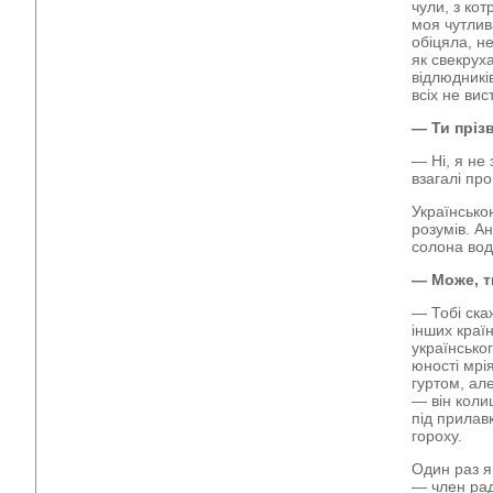
чули, з ко
моя чутлива
обіцяла, н
як свекрух
відлюдникі
всіх не вис
— Ти пріз
— Ні, я не 
взагалі пр
Українсько
розумів. А
солона вод
— Може, ти
— Тобі ска
інших краї
українсько
юності мрі
гуртом, ал
— він коли
під прилав
гороху.
Один раз я
— член рад