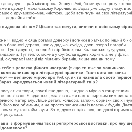
 доступу» — рай мізантропа. Знову в Азії, бо минулого року хотіло
аме в цьому Гімалайському Королівстві. Зараз уже сиджу внизу, в зо
працюю друкаркою–машиністкою, щоби встигнути на свої літературн
ії — дедлайни тобто.
м видно за вікном? Цікаво так почути, сидячи в осінньому сіро
 ніч, видно місяць рогами доверху і вогники в хатках по інший бік о
дно бананові дерева, шапку дядька–сусіда, дахи, озеро і пагорби
го. Густі джунглі, на одній із гір біліє храм. Колоситься кукурудза,
андарини. Тут тепло, можна у футболці вдень ходити, а не у флісі,
ці, окулярах і масці від піщаних буранів, як ще два дні тому.
ю тебе з релаксаційного настрою (якщо ти вже за машинкою
 коли запитаю про літературні практики. Твоя остання книга
зло» — великою мірою про Рибку, як ти називала свого першо
 Зараз народжується новий літературний твір?
писуються твори, початі вже давно, і жодною мірою з конкретними
 не пов’язані. Я, здається, «зав’язала» з надто широким використа
фічного матеріалу. Лише деталі, кольори, запахи, обривки своїх і чу
об було все об’ємним, а не просто записаним із власних буднів. Даєт
, ось чому такі тайм–аути. Зате, дуже сподіваюся, невдовзі отримає
й результат.
рави із формуванням твоєї репортерської виставки, про яку щ
відомлялося?