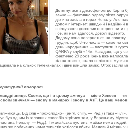
Дотягнутися з диктофоном до Карпи б
важко — фактично одразу після одру
дівчина засіла в горах Непалу. Але на
допоміг інтернет: швидкий і надійний 
спілкування дозволив потеревенити п
і се, як нам здалося, доволі відверто.
Додому вона повернеться на початку
грудня, щоб 8–го числа — саме на сві
день народження — виступити із гурт
QARPA у клубі «44». Нагадаю, що у св
фактично 29 років Ірена вже написал
кілька книжок, стала солісткою музичн
рацювала на кількох телеканалах і двічі вийшла заміж. Отож засіли м
.
тературний поворот
 мандрівнице. Схоже, що і в цьому амплуа — місіс Хенсен — ти
своїм звичкам — знову в мандрах і знову в Азії. Це ваш медо
лі–місяць. Від слів «прохолодно» (англ. chilly. — Ред.) і таки «чілі».
ус був одним із головних способів зігрітися там, у Верхньому Муста
 частина Непалу. — Ред.). Гімалайська пустинь, майже нема людей.
ших же побачених нами туристів хотілося вбити. Медовий місяць у 