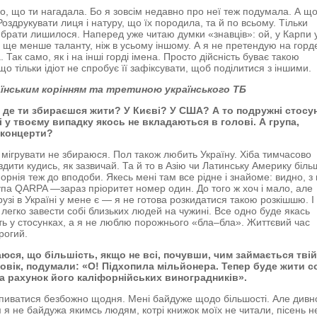
о, що ти нагадала. Бо я зовсім недавно про неї теж подумала. А щ
оздрукувати лиця і натуру, що їх породила, та й по всьому. Тільки
брати лишилося. Наперед уже читаю думки «знавців»: ой, у Карпи 
 ще менше таланту, ніж в усьому іншому. А я не претендую на горде
Так само, як і на інші горді імена. Просто дійсність буває такою
о тільки ідіот не спробує її зафіксувати, щоб поділитися з іншими.
аїнським корінням та третиною українського ТБ
, де ти збираєшся жити? У Києві? У США? А то подружні стосу
і у твоєму випадку якось не вкладаються в голові. А група,
, концерти?
 мігрувати не збираюся. Пол також любить Україну. Хіба тимчасово
здити кудись, як зазвичай. Та й то в Азію чи Латинську Америку біль
рнія теж до вподоби. Якесь мені там все рідне і знайоме: видно, з к
упа QARPA —зараз пріоритет номер один. До того ж хоч і мало, але
рузі в Україні у мене є — я не готова розкидатися такою розкішшю. І
легко завести собі близьких людей на чужині. Все одно буде якась
ть у стосунках, а я не люблю порожнього «бла–бла». Життєвий час
рогий.
юся, що більшість, якщо не всі, почувши, чим займається тві
овік, подумали: «О! Підхопила мільйонера. Тепер буде жити с
за рахунок його каліфорнійських виноградників».
апиватися безбожно щодня. Мені байдуже щодо більшості. Але дивн
 я не байдужа якимсь людям, котрі книжок моїх не читали, пісень н