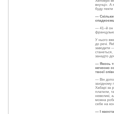
Хепберн ме
внучці». А
буду пекти
— Скільки
спадкоємц
— 41–й он 
французько
У нього вж
до речі. Я
заводити —
станеться,
занадто до
— Якось т
нечесно с
твоєї спів
— Він допом
західному 
Хабарі за 
платили, та
невеликі, а
можна роби
себе на ко
— І наоста