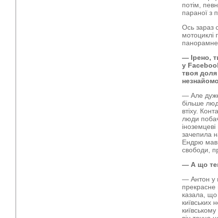
потім, певн
параної з 
Ось зараз 
мотоциклі 
панорамне 
— Ірено, т
у Faceboo
твоя доля 
незнайомо
— Але дуже
більше люд
втіху. Кон
люди побач
іноземцеві
зачепила на
Ендрю мав 
свободи, п
— А що те
— Антон у 
прекрасне 
казала, що
київських 
київському