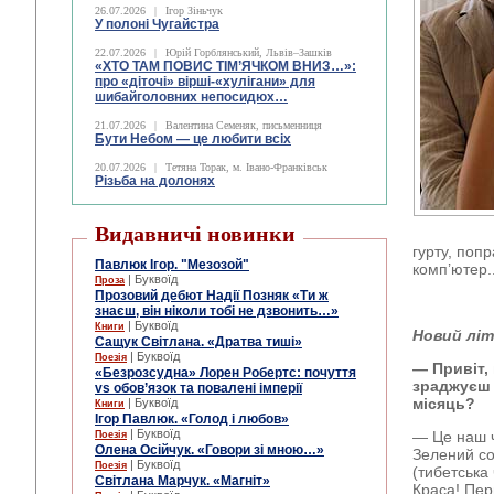
26.07.2026
|
Ігор Зіньчук
У полоні Чугайстра
22.07.2026
|
Юрій Горблянський, Львів–Зашків
«ХТО ТАМ ПОВИС ТІМ’ЯЧКОМ ВНИЗ…»:
про «діточі» вірші-«хулігани» для
шибайголовних непосидюх…
21.07.2026
|
Валентина Семеняк, письменниця
Бути Небом ― це любити всіх
20.07.2026
|
Тетяна Торак, м. Івано-Франківськ
Різьба на долонях
Видавничі новинки
гурту, поп
Павлюк Ігор. "Мезозой"
комп’ютер..
| Буквоїд
Проза
Прозовий дебют Надії Позняк «Ти ж
знаєш, він ніколи тобі не дзвонить…»
| Буквоїд
Книги
Новий лі
Сащук Світлана. «Дратва тиші»
| Буквоїд
Поезія
— Привіт,
«Безрозсудна» Лорен Робертс: почуття
зраджуєш 
vs обов’язок та повалені імперії
місяць?
| Буквоїд
Книги
Ігор Павлюк. «Голод і любов»
| Буквоїд
— Це наш чі
Поезія
Олена Осійчук. «Говори зі мною…»
Зелений со
| Буквоїд
Поезія
(тибетська
Світлана Марчук. «Магніт»
Краса! Пер