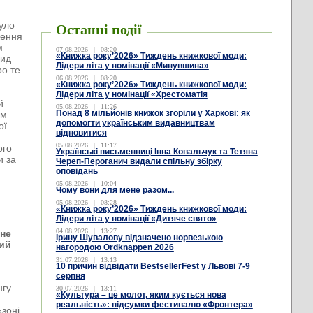
уло
Останні події
ження
м
07.08.2026
|
08:20
«Книжка року’2026» Тиждень книжкової моди:
вид
Лідери літа у номінації «Минувшина»
ро те
06.08.2026
|
08:20
«Книжка року’2026» Тиждень книжкової моди:
Лідери літа у номінації «Хрестоматія
й
05.08.2026
|
11:26
Понад 8 мільйонів книжок згоріли у Харкові: як
ом
допомогти українським видавництвам
ої
відновитися
а
05.08.2026
|
11:17
ого
Українські письменниці Інна Ковальчук та Тетяна
и за
Череп-Пероганич видали спільну збірку
оповідань
05.08.2026
|
10:04
Чому вони для мене разом...
05.08.2026
|
08:28
«Книжка року’2026» Тиждень книжкової моди:
Лідери літа у номінації «Дитяче свято»
04.08.2026
|
13:27
 не
Ірину Шувалову відзначено норвезькою
вий
нагородою Ordknappen 2026
31.07.2026
|
13:13
10 причин відвідати BestsellerFest у Львові 7-9
серпня
нгу
30.07.2026
|
13:11
«Культура – це молот, яким кується нова
реальність»: підсумки фестивалю «Фронтера»
«зоні