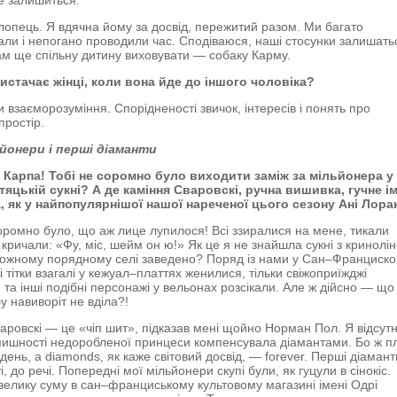
не залишиться.
опець. Я вдячна йому за досвід, пережитий разом. Ми багато
ли і непогано проводили час. Сподіваюся, наші стосунки залишать
ам ще спільну дитину виховувати — собаку Карму.
истачає жінці, коли вона йде до іншого чоловіка?
 взаєморозуміння. Спорідненості звичок, інтересів і понять про
простір.
ьйонери і перші діаманти
, Карпа! Тобі не соромно було виходити заміж за мільйонера у
тяцькій сукні? А де каміння Сваровскі, ручна вишивка, гучне ім
, як у найпопулярнішої нашої нареченої цього сезону Ані Лора
оромно було, що аж лице лупилося! Всі ззиралися на мене, тикали
 кричали: «Фу, міс, шейм он ю!» Як це я не знайшла сукні з кринолі
 кожному порядному селі заведено? Поряд із нами у Сан–Франциско
і тітки взагалі у кежуал–платтях женилися, тільки свіжоприїжджі
 та інші подібні персонажі у вельонах розсікали. Але ж дійсно — що
у навиворіт не вділа?!
аровскі — це «чіп шит», підказав мені щойно Норман Пол. Я відсутн
пишності недоробленої принцеси компенсувала діамантами. Бо ж п
день, а diamonds, як каже світовий досвід, — forever. Перші діамант
, до речі. Попередні мої мільйонери скупі були, як гуцули в сінокіс.
велику суму в сан–франциському культовому магазині імені Одрі