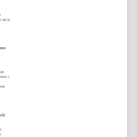
о
у
 ім’я
нки
ше.
іно і
 не
й
обі
о,
е