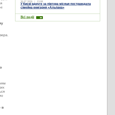
30.07.2026
|
13:08
ся
У Києві вдруге за півтора місяця постраждала
ні
сімейна книгарня «Альпака»
і
Всі події
му
зера.
го
нням
жих
ься
мо
е в