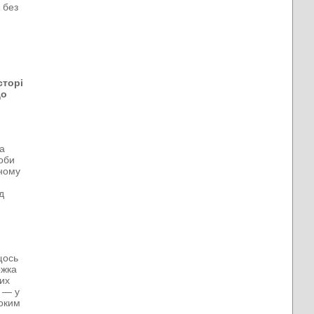
, без
сторі
що
на
щоби
ьному
д
щось
ожка
лих
и — у
ноким