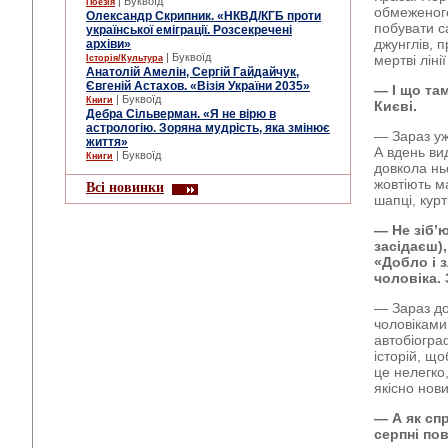
| Буквоїд
Поезія
обмеженого
Олександр Скрипник. «НКВД/КГБ проти
побувати с
української еміграції. Розсекречені
джунглів, 
архіви»
| Буквоїд
мертві лін
Історія/Культура
Анатолій Амелін, Сергій Гайдайчук,
Євгеній Астахов. «Візія України 2035»
— І що та
| Буквоїд
Книги
Києві.
Дебра Сільверман. «Я не вірю в
астрологію. Зоряна мудрість, яка змінює
— Зараз уже
життя»
А вдень ви
| Буквоїд
Книги
довкола ньо
жовтіють м
Всі новинки
шапці, курт
— Не зіб’
засідаєш),
«Добло і 
чоловіка.
— Зараз до
чоловіками
автобіогра
історій, щ
це нелегко
якісно нови
— А як сп
серпні по