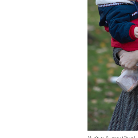
Мар’яна Качмар (Фляк) –