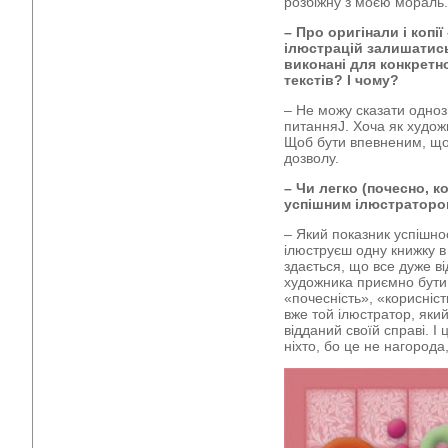
розбіжну з моєю мораль.
– Про оригінали і копії
ілюстрацій залишатись
виконані для конкретн
текстів? І чому?
– Не можу сказати одноз
питанняJ. Хоча як художн
Щоб бути впевненим, що 
дозволу.
– Чи легко (почесно, к
успішним ілюстратором
– Який показник успішно
ілюструєш одну книжку в 
здається, що все дуже в
художника приємно бути 
«почесність», «корисніс
вже той ілюстратор, який
відданий своїй справі. І 
ніхто, бо це не нагорода,