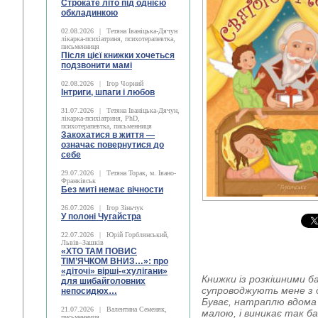
Строкате літо під однією
обкладинкою
02.08.2026
|
Тетяна Іваніцька-Дячун
лікарка-психіатриня, психотерапевтка,
письменниця
Після цієї книжки хочеться
подзвонити мамі
02.08.2026
|
Ігор Чорний
Інтриги, шпаги і любов
31.07.2026
|
Тетяна Іваніцька-Дячун,
лікарка-психіатриня, PhD,
психотерапевтка, письменниця
Закохатися в життя —
означає повернутися до
себе
29.07.2026
|
Тетяна Торак, м. Івано-
Франківськ
Без миті немає вічности
26.07.2026
|
Ігор Зіньчук
У полоні Чугайстра
22.07.2026
|
Юрій Горблянський,
Львів–Зашків
«ХТО ТАМ ПОВИС
ТІМ’ЯЧКОМ ВНИЗ…»: про
«діточі» вірші-«хулігани»
Книжки із розкішними 
для шибайголовних
супроводжують мене з д
непосидюх…
Буває, натраплю вдома 
21.07.2026
|
Валентина Семеняк,
малою, і виникає так ба
письменниця