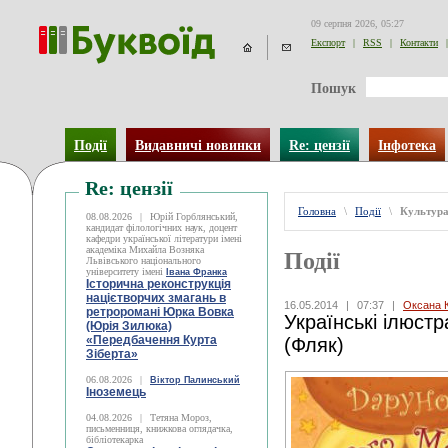
09 серпня 2026, 05:27
Експорт
|
RSS
|
Контакти
|
Пошук
Події
Видавничі новинки
Re: цензії
Інфотека
Re: цензії
Головна
\
Події
\
Культур
08.08.2026
|
Юрій Горблянський,
кандидат філологічних наук, доцент
кафедри української літератури імені
академіка Михайла Возняка
Події
Львівського національного
університету імені
Івана Франка
Історична реконструкція
націєтворчих змагань в
16.05.2014
|
07:37
|
Оксана 
ретроромані Юрка Вовка
Українські ілюст
(Юрія Зилюка)
«Передбачення Курта
(Фляк)
Зіберта»
06.08.2026
|
Віктор Палинський
Іноземець
04.08.2026
|
Тетяна Мороз,
письменниця, книжкова оглядачка,
бібліотекарка