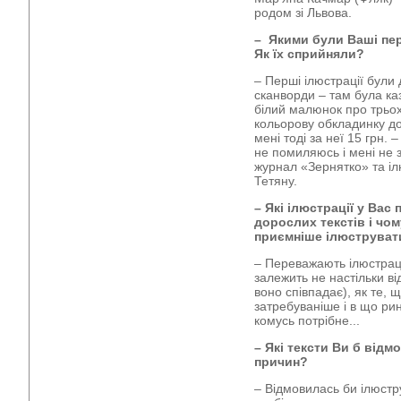
родом зі Львова.
– Якими були Ваші пер
Як їх сприйняли?
– Перші ілюстрації були 
сканворди – там була каз
білий малюнок про трьох
кольорову обкладинку до
мені тоді за неї 15 грн.
не помиляюсь і мені не з
журнал «Зернятко» та іл
Тетяну.
– Які ілюстрації у Вас
дорослих текстів і чому
приємніше ілюструвати
– Переважають ілюстрації
залежить не настільки в
воно співпадає), як те, 
затребуваніше і в що ри
комусь потрібне...
– Які тексти Ви б відм
причин?
– Відмовилась би ілюстру