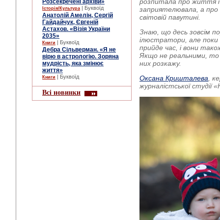
розпитала про життя і 
Розсекречені архіви»
| Буквоїд
заприятелювала, а про
Історія/Культура
Анатолій Амелін, Сергій
світовій павутині.
Гайдайчук, Євгеній
Астахов. «Візія України
Знаю, що десь зовсім по
2035»
ілюстратори, але поки 
| Буквоїд
Книги
прийде час, і вони так
Дебра Сільверман. «Я не
Якщо не реальними, то 
вірю в астрологію. Зоряна
них розкажу.
мудрість, яка змінює
життя»
| Буквоїд
Оксана Кришталева
, к
Книги
журналістської студії «
Всі новинки