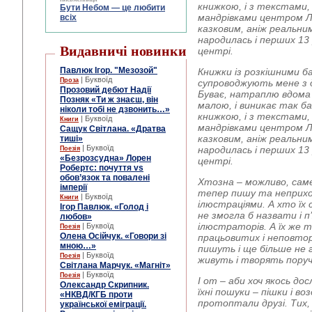
книжкою, і з текстами, 
Бути Небом ― це любити
мандрівками центром Ль
всіх
казковим, аніж реальн
народилась і перших 13
Видавничі новинки
центрі.
Павлюк Ігор. "Мезозой"
Книжки із розкішними 
| Буквоїд
Проза
супроводжують мене з д
Прозовий дебют Надії
Буває, натраплю вдома 
Позняк «Ти ж знаєш, він
малою, і виникає так ба
ніколи тобі не дзвонить…»
книжкою, і з текстами, 
| Буквоїд
Книги
мандрівками центром Ль
Сащук Світлана. «Дратва
казковим, аніж реальн
тиші»
| Буквоїд
народилась і перших 13
Поезія
«Безрозсудна» Лорен
центрі.
Робертс: почуття vs
обов’язок та повалені
Хтозна – можливо, саме
імперії
тепер пишу та неприхо
| Буквоїд
Книги
ілюстраціями. А хто їх
Ігор Павлюк. «Голод і
не змогла б назвати і п
любов»
ілюстраторів. А їх же 
| Буквоїд
Поезія
Олена Осійчук. «Говори зі
працьовитих і неповтор
мною…»
пишуть і ще більше не 
| Буквоїд
Поезія
живуть і творять поруч 
Світлана Марчук. «Магніт»
| Буквоїд
Поезія
І от – аби хоч якось до
Олександр Скрипник.
їхні пошуки – пішки і в
«НКВД/КГБ проти
протоптали друзі. Тих,
української еміграції.