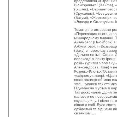
представлені «Страшна
Вількорицької (Хайфа),
(Бішкек), «Вариант бе
(Єрусалим), «Без десяти
(Батумі), «Жертвопринош
«Эдвард и Оплетухин» Іл
Тематично-авторське роз
«Переклади» цього числа
міжнародному виданні. 
Айзенберг (Нью-Йорк) в п
Акбулатової, і «Возвращ
(Баку) в перекладі з азе
«Дівчина на ім’я Сара» 
перекладі з івриту Ірини
рози» (уривки з роману 
Александрова (Київ) у пе
Козенко-Клочко. Останній
«східному» жанрі: «Цьог
свою палицю об мою спин
зменшувався так стрімко
Піднебесна з усіма її ц
Так досконаломудрий пер
пальцем не поворушивши
якусь щілину, і після то
пішов я собі. Було свято
орхідеями та віршами пі
світанком…»