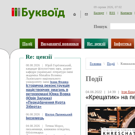
09 серпня 2026, 07:02
Експорт
|
RSS
|
Контакти
|
Пошук
Події
Видавничі новинки
Re: цензії
Інфотека
Re: цензії
Головна
\
Події
\
Книжков
08.08.2026
|
Юрій Горблянський,
кандидат філологічних наук, доцент
кафедри української літератури імені
академіка Михайла Возняка
Події
Львівського національного
університету імені
Івана Франка
Історична реконструкція
націєтворчих змагань в
04.06.2022
|
14:39
|
Ігор Бо
ретроромані Юрка Вовка
«Крещатик» на пе
(Юрія Зилюка)
«Передбачення Курта
Зіберта»
06.08.2026
|
Віктор Палинський
Іноземець
04.08.2026
|
Тетяна Мороз,
письменниця, книжкова оглядачка,
бібліотекарка