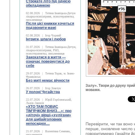
Строкате літо під однією
обкладинкою
02.08.2026
|
Тетяна Іваніцька-Дячун
лікарка-психіатриня, психотерапевтка,
письменниця
Після цієї книжки хочеться
подзвонити мамі
02.08.2026
|
Ігор Чорний
Інтриги, шпаги і любов
31.07.2026
|
Тетяна Іваніцька-Дячун,
лікарка-психіатриня, PhD,
психотерапевтка, письменниця
Закохатися в життя —
означає повернутися до
себе
29.07.2026
|
Тетяна Торак, м. Івано-
Франківськ
Без миті немає вічности
Залу». Твори до друку при
26.07.2026
|
Ігор Зіньчук
мовами.
У полоні Чугайстра
22.07.2026
|
Юрій Горблянський,
Львів–Зашків
«ХТО ТАМ ПОВИС
ТІМ’ЯЧКОМ ВНИЗ…»: про
«діточі» вірші-«хулігани»
для шибайголовних
непосидюх…
Перевірити, чи так воно 
перше, оновлене число 
21.07.2026
|
Валентина Семеняк,
говоритимемо (знайти йо
письменниця