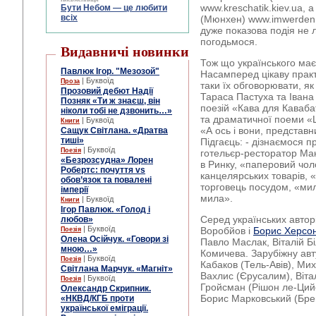
www.kreschatik.kiev.ua, 
Бути Небом ― це любити
всіх
(Мюнхен) www.imwerden.de
дуже показова подія не 
погодьмося.
Видавничі новинки
Тож що українського ма
Павлюк Ігор. "Мезозой"
Насамперед цікаву практи
| Буквоїд
Проза
таки їх обговорювати, як
Прозовий дебют Надії
Тараса Пастуха та Івана 
Позняк «Ти ж знаєш, він
поезій «Кава для Каваба
ніколи тобі не дзвонить…»
та драматичної поеми «
| Буквоїд
Книги
«А ось і вони, представн
Сащук Світлана. «Дратва
тиші»
Підгаєць: - дізнаємося пр
| Буквоїд
Поезія
готельєр-ресторатор Мак
«Безрозсудна» Лорен
в Ринку, «паперовий чол
Робертс: почуття vs
канцелярських товарів, 
обов’язок та повалені
торговець посудом, «мил
імперії
мила».
| Буквоїд
Книги
Ігор Павлюк. «Голод і
Серед українських авторі
любов»
| Буквоїд
Воробйов і
Борис Херсо
Поезія
Олена Осійчук. «Говори зі
Павло Маслак, Віталій Бі
мною…»
Комичева. Зарубіжну авт
| Буквоїд
Поезія
Кабаков (Тель-Авів), Ми
Світлана Марчук. «Магніт»
Вахлис (Єрусалим), Віта
| Буквоїд
Поезія
Гройсман (Рішон ле-Цийо
Олександр Скрипник.
Борис Марковський (Бре
«НКВД/КГБ проти
української еміграції.