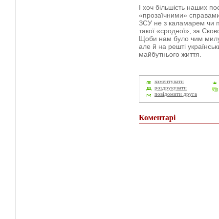
І хоч більшість наших по
«прозаїчними» справами
ЗСУ не з каламарем чи п
такої «сродної», за Ско
Щоби нам було чим милу
але й на решті українсь
майбутнього життя.
коментувати
роздрукувати
повідомити друга
Коментарі