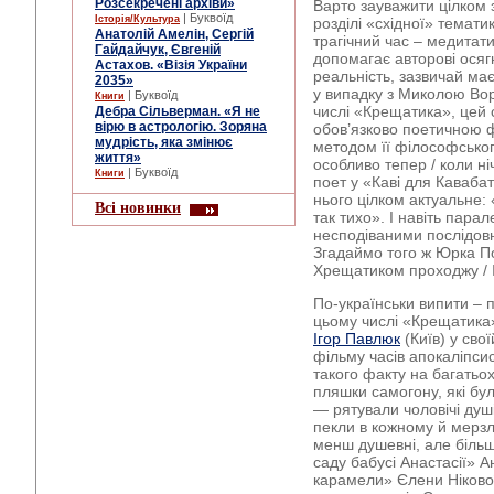
Розсекречені архіви»
Варто зауважити цілком 
| Буквоїд
Історія/Культура
розділі «східної» темати
Анатолій Амелін, Сергій
трагічний час – медита
Гайдайчук, Євгеній
допомагає авторові осяг
Астахов. «Візія України
реальність, зазвичай має
2035»
у випадку з Миколою Во
| Буквоїд
Книги
числі «Крещатика», цей 
Дебра Сільверман. «Я не
вірю в астрологію. Зоряна
обов’язково поетичною 
мудрість, яка змінює
методом її філософськог
життя»
особливо тепер / коли ні
| Буквоїд
Книги
поет у «Каві для Кавабат
нього цілком актуальне: «
Всі новинки
так тихо». І навіть пара
несподіваними послідовн
Згадаймо того ж Юрка По
Хрещатиком проходжу / І
По-українськи випити – п
цьому числі «Крещатика»
Ігор Павлюк
(Київ) у сво
фільму часів апокаліпси
такого факту на багатьох
пляшки самогону, які бу
— рятували чоловічі душі 
пекли в кожному й мерзл
менш душевні, але більш
саду бабусі Анастасії» А
карамели» Єлени Нікової 