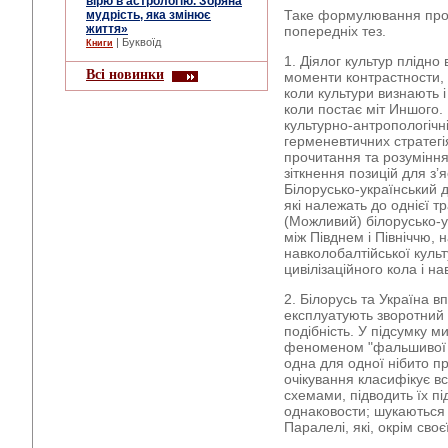
вірю в астрологію. Зоряна
Таке формулювання про
мудрість, яка змінює
життя»
попередніх тез.
| Буквоїд
Книги
1. Діялог культур плідно 
Всі новинки
моменти контрастности, 
коли культури визнають і
коли постає міт Иншого.
культурно-антропологічні
герменевтичних стратегі
прочитання та розуміння
зіткнення позицій для з’
Білорусько-український д
які належать до однієї тр
(Можливий) білорусько-у
між Півднем і Північчю, 
навколобалтійської куль
цивілізаційного кола і на
2. Білорусь та Україна в
експлуатують зворотний м
подібність. У підсумку 
феноменом "фальшивої п
одна для одної нібито пр
очікування класифікує в
схемами, підводить їх пі
однаковости; шукаються 
Паралелі, які, окрім сво