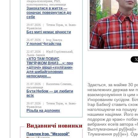
лікарка-психіатриня, PhD,
психотерапевтка, письменниця
Закохатися в життя —
означає повернутися до
себе
29.07.2026
|
Тетяна Торак, м. Івано-
Франківськ
Без миті немає вічности
26.07.2026
|
Ігор Зіньчук
У полоні Чугайстра
22.07.2026
|
Юрій Горблянський,
Львів–Зашків
«ХТО ТАМ ПОВИС
ТІМ’ЯЧКОМ ВНИЗ…»: про
«діточі» вірші-«хулігани»
для шибайголовних
непосидюх…
21.07.2026
|
Валентина Семеняк,
Здається, за майже 30 р
письменниця
незалежних держав ми п
Бути Небом ― це любити
взаєморозуміння із цим 
всіх
іґнорованим сусідом. Бі
20.07.2026
|
Тетяна Торак, м. Івано-
Ігар Бабкоў ставить схож
Франківськ
наголошуючи на пошуку н
Різьба на долонях
нашими націями. Його 
подорож до краю» побачив
вибраних есеїв автора 
Видавничі новинки
Вытлумачэньні ру[і]наў» 
Тлумачення ру[ї]н»). Одн
Павлюк Ігор. "Мезозой"