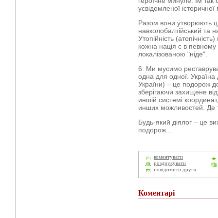
героїчне минуле. Їм так 
усвідомленої історичної м
Разом вони утворюють ц
навколобалтійський та н
Утопійність (атопічність)
кожна нація є в певному 
локалізованою "ніде".
6. Ми мусимо реставрува
одна для одної. Україна 
України) – це подорож до
зберігаючи захищене від
иншій системі координа
инших можливостей. Де
Будь-який діялог – це ви
подорож...
коментувати
роздрукувати
повідомити друга
Коментарі