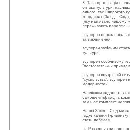
3. Така організація є н
оптики культури, наслід
одного, так і широкого ку
координат (Захід – Схід
(яку нав´язано нашому ми
переживають паралель
всупереч неоколоніальні
та виключення;
всупереч західним страте
культури;
всупереч особливому ге
"постсовєтських привидів
всупереч внутрішній ситу
"суспільства", всупереч
модерностей.
Наслідком заданого в так
самоідентифікації є ком
замінює комплекс неповн
На осі Захід – Схід ми за
гидке каченя (кривеньку 
стати лебедем.
4. Розвернувши наш пог