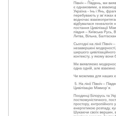
Північ – Південь, ми вия
є однаковими, а взаємо
Україна - Інь і Янь, фраг
перебувають у зв´язках 
водночас взаємопритяган
відбувалася генеалогія 
постання Цивілізації Міжм
півдня – Київська Русь, В
Литва, Вільна, Балтаскан
Сьогодні на лінії Північ
незавершені модерності, 
ширшого цивілізаційного 
контексту, у якому вони 
Ми виявляємо модерності
одна одній, але взаємно
Чи можлива для наших ку
5. На лінії Північ – Пів
Цивілізацію Міжмор´я.
Поодинці Білорусь та Ук
посткомуністичного, пос
простору, ентропійного у
енергетикою розпаду, кул
Шукаючи своїх вершин, 