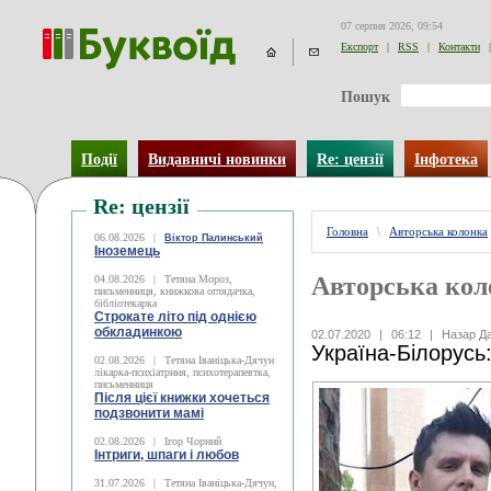
07 серпня 2026, 09:54
Експорт
|
RSS
|
Контакти
|
Пошук
Події
Видавничі новинки
Re: цензії
Інфотека
Re: цензії
Головна
\
Авторська колонка
06.08.2026
|
Віктор Палинський
Іноземець
Авторська кол
04.08.2026
|
Тетяна Мороз,
письменниця, книжкова оглядачка,
бібліотекарка
Строкате літо під однією
обкладинкою
02.07.2020
|
06:12
|
Назар Д
Україна-Білорусь:
02.08.2026
|
Тетяна Іваніцька-Дячун
лікарка-психіатриня, психотерапевтка,
письменниця
Після цієї книжки хочеться
подзвонити мамі
02.08.2026
|
Ігор Чорний
Інтриги, шпаги і любов
31.07.2026
|
Тетяна Іваніцька-Дячун,