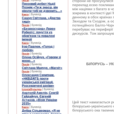
| Буквоїд
сторони не просунулися
Проза
Прозовий дебют Надії
переклад есею покликани
Позняк «Ти ж знаєш, він
між націями з багато в 
ніколи тобі не дзвонить…»
зокрема в контексті ідеї
| Буквоїд
Книги
денному в обох країнах 
Сащук Світлана. «Дратва
Заходом та Сходом, а ос
тиші»
потенційного Балто-Чор
| Буквоїд
Поезія
«Безрозсудна» Лорен
перебуває на периферії 
Робертс: почуття vs
дискурсів. Тож запрошу
обов’язок та повалені
імперії
| Буквоїд
Книги
Ігор Павлюк. «Голод і
любов»
| Буквоїд
Поезія
Олена Осійчук. «Говори зі
мною…»
БІЛОРУСЬ – УК
| Буквоїд
Поезія
Світлана Марчук. «Магніт»
| Буквоїд
Поезія
Олександр Скрипник.
«НКВД/КГБ проти
української еміграції.
Розсекречені архіви»
| Буквоїд
Історія/Культура
Анатолій Амелін, Сергій
Гайдайчук, Євгеній
Астахов. «Візія України
Цей текст намагається 
2035»
білорусько-українського 
| Буквоїд
Книги
білоруського ока таємни
Дебра Сільверман. «Я не