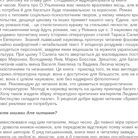
«У знятому на плівку дні». Сподіваюся відрецензувати ці книги
 часом. Книга про О.Ульяненка має чимало вразливих місць, але в
а потрібна й для багатьох буде пізнавальною та корисною. Роман
кого є типовим соціяльно-психологічним твором, у якому чимало кр
пільства, дещиця цинізму та інших прикмет нашого часу. Єдине, чо
у романістові, - це стилістичного куражу та стильової легкости, але
й письменники іноді йдуть роками, час у Романа ще є. З наукових п
одавно прочитану книгу історико-літературних статей Тараса Сали
и Евтерпи». Знаний львівський науковець пропонує читачеві фахови
чайно комфортний і читабельний текст. У епіцентрі роздумів і пошук
аходяться персоналії, завдяки яким міцнішала та мужніла українськ
льтура. При цьому Т.Салига часто звертається до маловідомих пост
авро Миронюк, Володимир Янів, Марко Боєслав. Зрештою, для бага
 читачів навіть імена Василя Хмелюка та Вадима Лесича можуть
екзотичними та незнаними. Ця книга - приклад того, як має вигляда
торико-літературна праця: вона є доступною для більшости, але не 
ю; вона є цілком науковою, але без надмірної філологічної
тики. Рекомендую до читання всім, хто цікавиться модерністичною
ю літературою. Молоді ж науковці можуть на цьому прикладі багато
 Хочу також згадати збірку літературно-критичних матеріялів Людми
истецтво складати пазли». Її рецензії добре відомі читачам «Буквої
ової реклями не потребують.
єте книжки для читання?
замислювався над цим питанням, якщо чесно. До певної міри орієн
с довкола книжок-новинок, але передовсім відстежую появу нових к
х мені авторів
. Є ряд письменників, книги яких я читатиму завжди.
вати це любов´ю, вірністю, але я б говорив про деяку
послідовніст