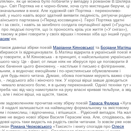
трілялки», як це можна було побачити у випадку з романом В.Шкляра
ь». Світ Портяка не є чорно-білим, хоча суто мистецьки беручи, ці
значальними в книзі. Але художній світ Портяка - переконливо-
ний, у нього навіть ворог здатний виявити людяність, рятуючи родин
раїнського партизана («Перед косовицею»). Герої Портяка здатні
і за своїх, і навіть за загиблого солдата окупаційної армії («Гуцуль
е про людські почуття, що їх проносять крізь усе життя («У снігах»),
такому ж рівні говорити у своїх віршах і поемах хіба що інший гуцул
расим
´юк.
також давніші збірки поезій
Маріанни Кіяновської
та
Богдани Матія
бираюся їх відрецензувати. Б.Матіяш відкрила в українській поезії я
у говорити, а М.Кіяновська - в принципі, є найсильнішою українськ
шого часу. Це - факт, от лише ніяк не зберуся про це поговорити й
воє бачення цього феномену, - настільки її письмо є філігранним,
льним, а водночас емоційним і по-християнськи обумовленим і
 для будь-якого читача. Думаю, обома поетками керують важко стр
ю, - людського або і жіночого теж. У хороші вірші завше доводиться
и чимало власного болю, я в цьому переконаний. Однієї техніки тут 
треба час від часу намотувати на руку власні криваві тельбухи, а зві
ін, але і якісні вірші, на щастя, також.
им задоволенням прочитав нову збірку поезій
Тараса Федюка
«Хуга
я й надалі залишається на найвищому формальному та змістовому
ним і помислиш, і відпочинеш, і втішишся... Рідкісний випадок. На жал
вже не видно нової збірки Василя Герасим´юка. Але, сподіваюсь, ві
довзі щось таки видасть на радість своїм читачам. Із зовсім уже нов
роман
Романа Черковського
«Таксист» і книгу спогадів про
Олеся