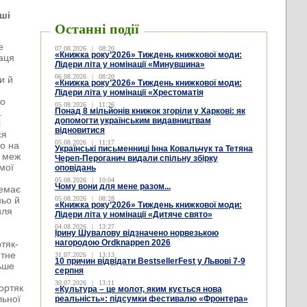
ші
Останні події
е
07.08.2026
|
08:20
«Книжка року’2026» Тиждень книжкової моди:
раця
Лідери літа у номінації «Минувшина»
06.08.2026
|
08:20
и й
«Книжка року’2026» Тиждень книжкової моди:
Лідери літа у номінації «Хрестоматія
го
05.08.2026
|
11:26
Понад 8 мільйонів книжок згоріли у Харкові: як
.
допомогти українським видавництвам
і
відновитися
ся
05.08.2026
|
11:17
ло на
Українські письменниці Інна Ковальчук та Тетяна
а меж
Череп-Пероганич видали спільну збірку
 мої
оповідань
05.08.2026
|
10:04
Чому вони для мене разом...
немає
ньо й
05.08.2026
|
08:28
«Книжка року’2026» Тиждень книжкової моди:
иля
Лідери літа у номінації «Дитяче свято»
04.08.2026
|
13:27
Ірину Шувалову відзначено норвезькою
нагородою Ordknappen 2026
ртяк-
нтне
31.07.2026
|
13:13
10 причин відвідати BestsellerFest у Львові 7-9
ьше
серпня
30.07.2026
|
13:11
ортяк
«Культура – це молот, яким кується нова
льної
реальність»: підсумки фестивалю «Фронтера»