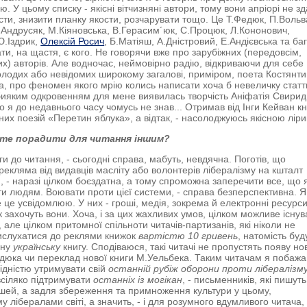
ю. У цьому списку - якісні вітчизняні автори, тому вони апріорі не зд
сти, знизити планку якости, розчарувати тощо. Це Т.Федюк, П.Вольв
І.Андрусяк, М.Кіяновська, В.Герасим´юк, С.Процюк, Л.Кононович,
Ю.Іздрик,
Олексій Росич
, Б.Матіяш, А.Дністровий, Е.Андієвська та ба
ати, на щастя, є кого. Не говорячи вже про зарубіжних (передовсім,
х) авторів. Але водночас, неймовірно радію, відкриваючи для себе
молодих або невідомих широкому загалові, приміром, поета Костянт
, про феномен якого мрію колись написати хоча б невеличку статт
ияким одкровенням для мене виявилась творчість Аніфатія Свирид
о я до недавнього часу чомусь не знав... Отримав від Інги Кейван к
них поезій «Перетин яблука», а відтак, - насолоджуюсь якісною лір
те порадити для читання іншим?
ги до читання, - сьогодні справа, мабуть, невдячна. Поготів, що
рекляма від видавців масліту або волонтерів лібералізму на кшталт
, - наразі цілком боєздатна, а тому спроможна заперечити все, що 
ати людям. Воювати проти цієї системи, - справа безперспективна. Я
 це усвідомлюю. У них - гроші, медія, зокрема й електронні ресурси
як захочуть вони. Хоча, і за цих жахливих умов, цілком можливе існу
 але цілком притомної спільноти читачів-партизанів, які ніколи не
ислухатися до реклями книжок
вартістю 10 гривень
, натомість буд
сну
українську
книгу. Сподіваюся, такі читачі не пропустять появу но
едюка чи переклад нової книги М.Уельбека. Таким читачам я побажа
гідністю утримувати свій
останній рубіж оборони проти лібералізм
всіляко підтримувати
останніх із могікан
, - письменників, які пишуть
шей, а задля збереження та примноження культури у цьому,
 лібералами світі, а значить, - і для розумного вдумливого читача, 