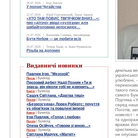
26.07.2026
|
Ігор Зіньчук
У полоні Чугайстра
22.07.2026
|
Юрій Горблянський, Львів–Зашків
«ХТО ТАМ ПОВИС ТІМ’ЯЧКОМ ВНИЗ…»:
про «діточі» вірші-«хулігани» для
шибайголовних непосидюх…
21.07.2026
|
Валентина Семеняк, письменниця
Бути Небом ― це любити всіх
20.07.2026
|
Тетяна Торак, м. Івано-Франківськ
Різьба на долонях
Видавничі новинки
декілька в
Павлюк Ігор. "Мезозой"
українськог
| Буквоїд
Проза
улюблені, -
Прозовий дебют Надії Позняк «Ти ж
переконався
знаєш, він ніколи тобі не дзвонить…»
такого пис
| Буквоїд
Книги
самого Бук
Сащук Світлана. «Дратва тиші»
Портяка «У
| Буквоїд
Поезія
«Безрозсудна» Лорен Робертс: почуття
серед нашої
vs обов’язок та повалені імперії
Поготів, а
| Буквоїд
Книги
новеліст -
Ігор Павлюк. «Голод і любов»
та однораз
| Буквоїд
Поезія
вражає йог
Олена Осійчук. «Говори зі мною…»
християнсь
| Буквоїд
Поезія
не опускає
Світлана Марчук. «Магніт»