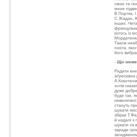
свою та їхн
мене підве
В.Портяк, 
С.Жадан, 
інших. Чит
французьки
когось із 
Мордатенка
Також неаб
поета, яког
його вибра
-
Що може
Радити кни
аґресивна 
А.Кокотюхи
хотів сказ
дуже добре
буде так, 
невеличкої,
стануть пр
шукати які
збірки Т.Ф
й надалі з 
шукати та 
заради гро
загидженому