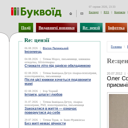
07 серпня 2026, 23:33
Експорт
|
RSS
|
Контакти
|
Події
Видавничі новинки
Re: цензії
Інфотека
Re: цензії
Головна
\
06.08.2026
|
Віктор Палинський
Іноземець
Re:цен
04.08.2026
|
Тетяна Мороз, письменниця, книжкова
оглядачка, бібліотекарка
Строкате літо під однією обкладинкою
02.08.2026
|
Тетяна Іваніцька-Дячун лікарка-психіатриня,
20.07.2012
|
психотерапевтка, письменниця
Олег Со
Після цієї книжки хочеться подзвонити
мамі
приємні
02.08.2026
|
Ігор Чорний
Інтриги, шпаги і любов
31.07.2026
|
Тетяна Іваніцька-Дячун, лікарка-
психіатриня, PhD, психотерапевтка, письменниця
Закохатися в життя — означає
повернутися до себе
29.07.2026
|
Тетяна Торак, м. Івано-Франківськ
Без миті немає вічности