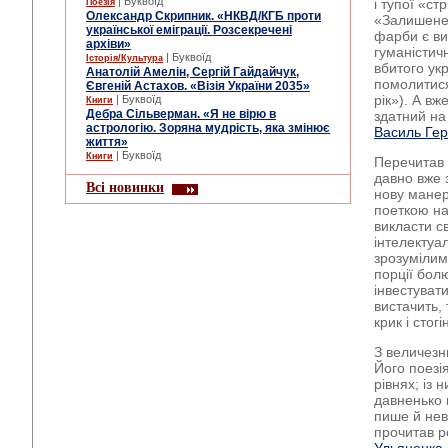
| Буквоїд
і тупої «с
Поезія
Олександр Скрипник. «НКВД/КГБ проти
«Залишенец
української еміграції. Розсекречені
фарби є ви
архіви»
гуманістич
| Буквоїд
Історія/Культура
вбитого ук
Анатолій Амелін, Сергій Гайдайчук,
помолитися 
Євгеній Астахов. «Візія України 2035»
рік»). А вж
| Буквоїд
Книги
Дебра Сільверман. «Я не вірю в
здатний на 
астрологію. Зоряна мудрість, яка змінює
Василь Ге
життя»
| Буквоїд
Книги
Перечитав 
давно вже з
Всі новинки
нову манер
поеткою на
викласти с
інтелектуа
зрозумілим
порції бол
інвестуват
вистачить, 
крик і стог
З величезн
Його поезі
рівнях; із 
давненько 
пише й нев
прочитав 