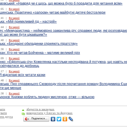
вовський: «Навряд чи є щось, що можна було б порадити для читання всім»
:05
|
Re:цензії
шинська: Практично «запоєм» читаю майбутні дитячі бестселери
:41
|
Re:цензії
ка: «Мій примхливий гід – настрій»
:44
|
Re:цензії
: «Мемуаристика – неймовірно заманлива річ: справжні люди, які розповідаю
рії: що може бути цікавішим?»
:40
|
Re:цензії
ька: «Бездарні обкладинки сприяють піратству»
:30
|
Re:цензії
ан: Хто не читав Бойченка – матиме великий гріх
:09
|
Re:цензії
ко: «Ефіопська січ» Кожелянка настільки несподівана й потужна, що навіть н
скіпуватися до дрібниць
:17
|
Re:цензії
 відсилаю всіх читати казки
:48
|
Re:цензії
вська: Про справжнього Сковороду після прочитання роману Володимира Єшк
ати ще менше
:38
|
Re:цензії
рєнєв: Книжки роблять людину мислячою, отже — вільною
вати
зберегти в закладках
увати
використати у блогах та форумах
ити друга
Поділитися…