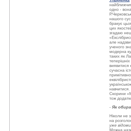
Ульяненка
найближчим
одно - вон
Р.Черковсь
нашого сус
бракує цьом
цих якосте
згадаю нещ
«Екслібрис
але надзви
ученого зн
модерна ку
таких як Л
теперішніх
виявитися 
сучасна іс
примітивно
еквілібрис
українсько
навчитися.
Скорини «М
тож додатк
-
Як обира
Ніколи не 
на розголо
уже відоми
Можна нази