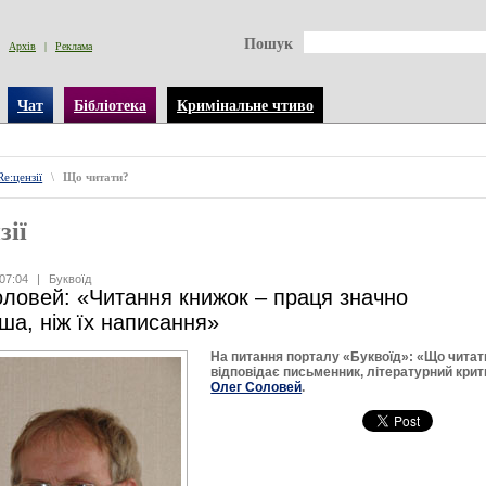
Пошук
Архів
|
Реклама
Чат
Бібліотека
Кримінальне чтиво
Re:цензії
\
Що читати?
зії
07:04
|
Буквоїд
ловей: «Читання книжок – праця значно
ша, ніж їх написання»
На питання порталу «Буквоїд»: «Що читат
відповідає письменник, літературний крит
Олег Соловей
.