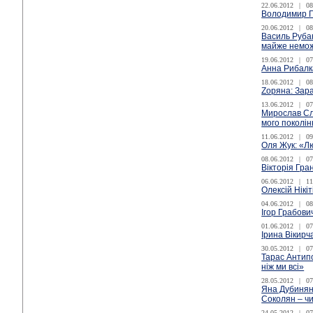
22.06.2012
|
08
Володимир Ге
20.06.2012
|
08
Василь Рубан
майже немо
19.06.2012
|
07
Анна Рибалк
18.06.2012
|
08
Zоряна: Зар
13.06.2012
|
07
Мирослав Сла
мого поколі
11.06.2012
|
09
Оля Жук: «Лю
08.06.2012
|
07
Вікторія Гра
06.06.2012
|
11
Олексій Нікіт
04.06.2012
|
08
Ігор Грабови
01.06.2012
|
07
Ірина Вікирч
30.05.2012
|
07
Тарас Антипо
ніж ми всі»
28.05.2012
|
07
Яна Дубинянс
Соколян – ч
24.05.2012
|
07