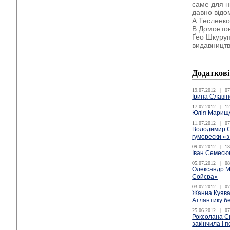
саме для н
давно відо
А.Тесленко
В.Домонтов
Ґео Шкуруп
видавницт
Додаткові
19.07.2012
|
07
Ірина Славін
17.07.2012
|
12
Юлія Марищу
11.07.2012
|
07
Володимир С
гуморески «
09.07.2012
|
13
Іван Семесю
05.07.2012
|
08
Олександр Мо
Сойєра»
03.07.2012
|
07
Жанна Куява
Атлантику бе
25.06.2012
|
07
Роксолана Сь
закінчила і 