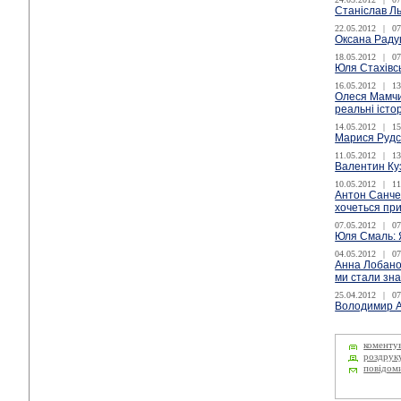
Станіслав Ль
22.05.2012
|
07
Оксана Раду
18.05.2012
|
07
Юля Стахівсь
16.05.2012
|
13
Олеся Мамчич
реальні істо
14.05.2012
|
15
Марися Рудс
11.05.2012
|
13
Валентин Куз
10.05.2012
|
11
Антон Санчен
хочеться при
07.05.2012
|
07
Юля Смаль: Я
04.05.2012
|
07
Анна Лобано
ми стали зн
25.04.2012
|
07
Володимир А
коменту
роздрук
повідом