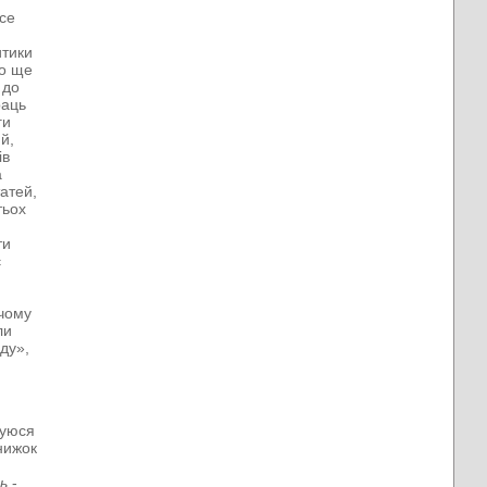
се
итики
го ще
 до
раць
ги
й,
ів
а
атей,
тьох
ти
є
 чому
ли
ду»,
туюся
нижок
ь
-