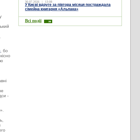
30.07.2026
|
13:08
У Києві вдруге за півтора місяця постраждала
сімейна книгарня «Альпака»
у
Всі події
ський
,
ш
, бо
кісно
ою
авні
не
дси -
».
ь,
н
ого