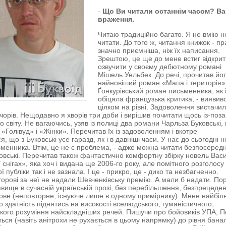
-
Що Ви читали останнім часом? Ва
враження.
Читаю традиційно багато. Я не вмію н
читати. До того ж, читання книжок - п
значно приємніша, ніж їх написання.
Зрештою, це ще до мене встиг відкрит
озвучити у своєму дебютному романі
Мішель Уельбек. До речі, прочитав йо
найновіший роман «Мапа і територія»
Ґонкурівський роман письменника, як 
обіцяла французька критика, - виявив
цілком на рівні. Задоволення вистачи
ечорів. Нещодавно я хворів три доби і вирішив почитати щось із-поз
о світу. Не вагаючись, узяв із полиці два романи Чарльза Буковські,
 «Голівуд» і «Жінки». Перечитав їх із задоволенням і вкотре
, що з Буковські усе гаразд, як і в давніші часи. У нас до сьогодні 
ьменника. Втім, це не є проблема, - адже можна читати безпосеред
овські. Перечитав також фантастично комфортну збірку новель Вас
 снігах», яка хоч і видана ще 2006-го року, але помітного розголосу
 публіки так і не зазнала. І це - прикро, це - дико та незбагненно.
второві за неї не надали Шевченківську премію. А мали б надати. По
 явище в сучасній українській прозі, без перебільшення, безпрецеде
ове (неповторне, існуюче лише в одному примірнику). Мене найбіл
о здатність піднятись на високості вселюдського, гуманістичного,
кого розуміння найскладніших речей. Пишучи про бойовиків УПА, П
ться (навіть анітрохи не рухається в цьому напрямку) до рівня бана