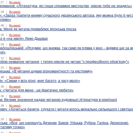
:57
|
Re:цензії
рманов: «Література, як і інше справжнє мистецтво, ніколи тебе не зрадить»
:28
|
Re:цензії
: «Зараз трапити книжку сучасного українського автора, яку можна було б чит
жливо»
:40
|
Re:цензії
а: Мене як читача приваблює японська проза
:20
|
Re:цензії
аз я «на хвилі» Люко Дашвар
:39
|
Re:цензії
бошпицький: «Розумію, що книжка, так само як плівка у кіно – відімре ще за 
ння»
:12
|
Re:цензії
блю неквапне читання, і тепер ніколи не читаю “з професійного обов’язку”»
:25
|
Re:цензії
нецька: «В читанні шукаю різноманітності та екстриму»
:48
|
Re:цензії
ін: «Смаки у всіх різні, книг багато, а часу мало»
:30
|
Re:цензії
ч: «Читати для мене - це фактично любити»
:36
|
Re:цензії
ак: Велике значення надаю читанню художньої літератури в оригіналі
:28
|
Re:цензії
вич: «Хочеться бачити, слухати і читати когось морально сильнішого і святішо
:33
|
Re:цензії
ька: «Все, що напишуть Дяченки, Биков, Уліцька, Рубіна, Галіна, Денисенко,
итатиму точно»
:51
|
Re:цензії