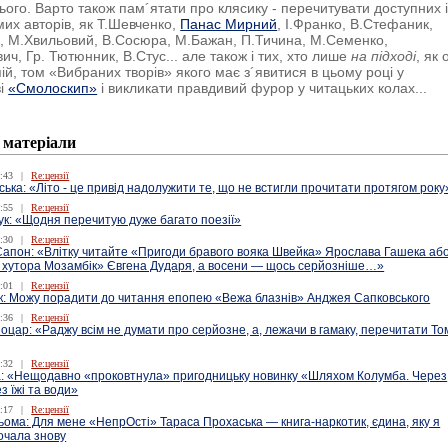
ього. Варто також пам´ятати про клясику - перечитувати доступних 
мих авторів, як Т.Шевченко,
Панас Мирний
, І.Франко, В.Стефаник,
, М.Хвильовий, В.Сосюра, М.Бажан, П.Тичина, М.Семенко,
ич, Гр. Тютюнник, В.Стус... але також і тих, хто лише
на підході
, як 
ій, том «Вибраних творів» якого має з´явитися в цьому році у
ві
«Смолоскип»
і викликати правдивий фурор у читацьких колах...
 матеріали
:43
|
Re:цензії
ська: «Літо - це привід надолужити те, що не встигли прочитати протягом року
:55
|
Re:цензії
к: «Щодня перечитую дуже багато поезії»
:30
|
Re:цензії
апон: «Влітку читайте «Пригоди бравого вояка Швейка» Ярослава Гашека аб
з хутора Мозамбік» Євгена Дударя, а восени — щось серйозніше…»
:01
|
Re:цензії
к: Можу порадити до читання епопею «Вежа блазнів» Анджея Сапковського
:36
|
Re:цензії
цар: «Раджу всім не думати про серйозне, а, лежачи в гамаку, перечитати То
:32
|
Re:цензії
: «Нещодавно «проковтнула» пригодницьку новинку «Шляхом Колумба. Через
з їжі та води»
:17
|
Re:цензії
ома: Для мене «НепрОсті» Тараса Прохаська — книга-наркотик, єдина, яку я
почала знову