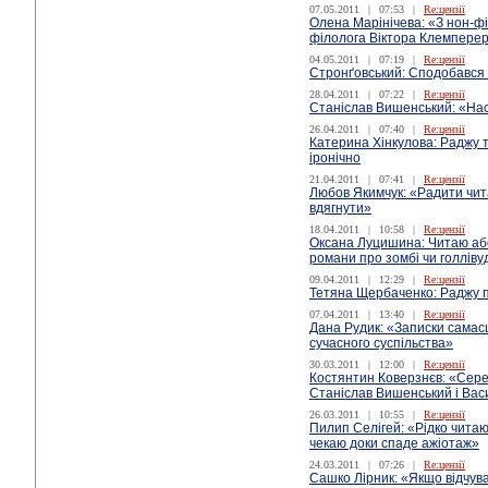
07.05.2011
|
07:53
|
Re:цензії
Олена Марінічева: «З нон-фі
філолога Віктора Клемперер
04.05.2011
|
07:19
|
Re:цензії
Стронґовський: Сподобався
28.04.2011
|
07:22
|
Re:цензії
Станіслав Вишенський: «Нас
26.04.2011
|
07:40
|
Re:цензії
Катерина Хінкулова: Раджу 
іронічно
21.04.2011
|
07:41
|
Re:цензії
Любов Якимчук: «Радити чита
вдягнути»
18.04.2011
|
10:58
|
Re:цензії
Оксана Луцишина: Читаю або
романи про зомбі чи голліву
09.04.2011
|
12:29
|
Re:цензії
Тетяна Щербаченко: Раджу 
07.04.2011
|
13:40
|
Re:цензії
Дана Рудик: «Записки самас
сучасного суспільства»
30.03.2011
|
12:00
|
Re:цензії
Костянтин Коверзнєв: «Серед
Станіслав Вишенський і Вас
26.03.2011
|
10:55
|
Re:цензії
Пилип Селігей: «Рідко читаю
чекаю доки спаде ажіотаж»
24.03.2011
|
07:26
|
Re:цензії
Сашко Лірник: «Якщо відчува