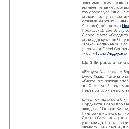
чекатиме. Тому що коли 
активне читання згортаєт
тому зараз усе інше - в 
розкрию одну з трьох кн
кістками мертвих» Ольг
Антоняк), або роман
Йоз
Прохаська), або збірку р
Дюрренматта «Суддя та й
розкладці куплений) - у 
Олекси Логвиненка. І д
(переклад Олесі Сандиг
і леви»
Івана Андрусяка
Що б Ви радили почит
«Емаус» Алессандро Бар
Lwow-Львів. Фатальне мі
«Свято, яке завжди з тоб
що Хемінгуея! - раджу зн
Перевірити, як ви його 
Для дітей підказала б ку
Нордквіста з серії про П
шведської Галини Кирпи,
Пуллмана «Опудало і йог
Дмитра Стельмаха) та кн
у перекладі Наталі Івани
цікавого. Це - перше, що