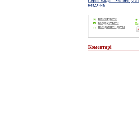
Сергій Жадан: Рекомендуват
невдячна
коментувати
роздрукувати
повідомити друга
Коментарі