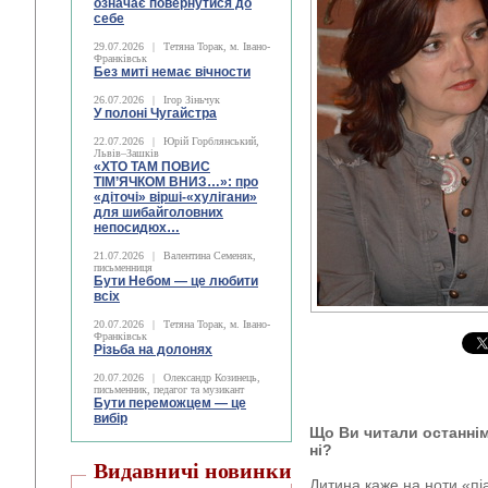
означає повернутися до
себе
29.07.2026
|
Тетяна Торак, м. Івано-
Франківськ
Без миті немає вічности
26.07.2026
|
Ігор Зіньчук
У полоні Чугайстра
22.07.2026
|
Юрій Горблянський,
Львів–Зашків
«ХТО ТАМ ПОВИС
ТІМ’ЯЧКОМ ВНИЗ…»: про
«діточі» вірші-«хулігани»
для шибайголовних
непосидюх…
21.07.2026
|
Валентина Семеняк,
письменниця
Бути Небом ― це любити
всіх
20.07.2026
|
Тетяна Торак, м. Івано-
Франківськ
Різьба на долонях
20.07.2026
|
Олександр Козинець,
письменник, педагог та музикант
Бути переможцем — це
вибір
Що Ви читали останні
ні?
Видавничі новинки
Дитина каже на ноти «піа