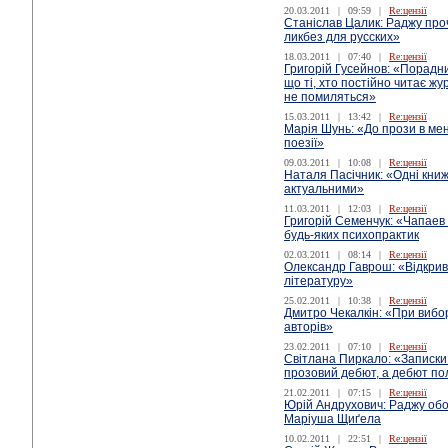
20.03.2011
|
09:59
|
Re:цензії
Станіслав Цалик: Раджу про
ликбез для русских»
18.03.2011
|
07:40
|
Re:цензії
Григорій Гусейнов: «Порадни
що ті, хто постійно читає жу
не помиляться»
15.03.2011
|
13:42
|
Re:цензії
Марія Шунь: «До прози в мен
поезії»
09.03.2011
|
10:08
|
Re:цензії
Наталя Пасічник: «Одні кни
актуальними»
11.03.2011
|
12:03
|
Re:цензії
Григорій Семенчук: «Чапаев
будь-яких психопрактик
02.03.2011
|
08:14
|
Re:цензії
Олександр Гаврош: «Відкрив
літературу»
25.02.2011
|
10:38
|
Re:цензії
Дмитро Чекалкін: «При вибо
авторів»
23.02.2011
|
07:10
|
Re:цензії
Світлана Пиркало: «Записки
прозовий дебют, а дебют по
21.02.2011
|
07:15
|
Re:цензії
Юрій Андрухович: Раджу обо
Маріуша Щиґела
10.02.2011
|
22:51
|
Re:цензії