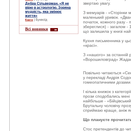
звертаю увагу.
Дебра Сільверман. «Я не
вірю в астрологію. Зоряна
мудрість, яка змінює
З мемуарів - «Сторінки 
життя»
маленький уривок. «Два
| Буквоїд
Книги
початок, кожного разу - п
збереглися) - загалом - 1
Всі новинки
що залишила у книзі найк
Кухня письменника у цьо
«красі».
З «нашого» за останній 
«Ворошиловград» Жад
Повільно читаються «Сен
у перекладі Андрія Содо
гомеопатичними дозами
І кілька книжок з категор
прози сподобались мені з
найбільше - «Бійцівський
Брутальну чоловічу проз
сприймаю краще, аніж які
Що плануєте прочитат
Стос претендентів до чит