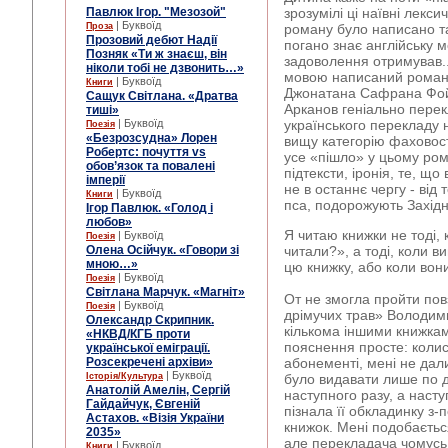
Павлюк Ігор. "Мезозой"
зрозумілі ці наївні лекс
| Буквоїд
Проза
роману було написано т
Прозовий дебют Надії
погано знає англійську м
Позняк «Ти ж знаєш, він
задоволення отримував.
ніколи тобі не дзвонить…»
мовою написаний роман
| Буквоїд
Книги
Джонатана Сафрана Фойє
Сащук Світлана. «Дратва
Арканов геніально перек
тиші»
| Буквоїд
українського перекладу 
Поезія
«Безрозсудна» Лорен
вищу категорію фаховості
Робертс: почуття vs
усе «пішло» у цьому рома
обов’язок та повалені
підтексти, іронія, те, що
імперії
не в останнє чергу - від
| Буквоїд
Книги
пса, подорожують Західн
Ігор Павлюк. «Голод і
любов»
Я читаю книжки не тоді, 
| Буквоїд
Поезія
Олена Осійчук. «Говори зі
читали?», а тоді, коли в
мною…»
цю книжку, або коли вони
| Буквоїд
Поезія
Світлана Марчук. «Магніт»
От не змогла пройти повз
| Буквоїд
Поезія
дрімучих трав» Володимир
Олександр Скрипник.
кількома іншими книжкам
«НКВД/КГБ проти
пояснення просте: колись
української еміграції.
Розсекречені архіви»
абонементі, мені не дал
| Буквоїд
Історія/Культура
було видавати лише по дв
Анатолій Амелін, Сергій
наступного разу, а наст
Гайдайчук, Євгеній
пізнала її обкладинку з
Астахов. «Візія України
книжок. Мені подобаєтьс
2035»
але перекладача чомусь 
| Буквоїд
Книги