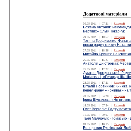
Додаткові матеріали
30.05.2011
|
07:21
|
Re:цензії
Божена Антоняк: Рекомендую
мертвих» Ольги Токарчук
29.05.2011
|
10:57
|
Re:цензії
Тетяна Трофименко: Фанатам 
прози раджу книжку Наталки
27.05.2011
|
18:36
|
Re:цензії
Михайло Бриних: Не існує кн
26.05.2011
|
15:27
|
Re:цензії
Анатолій Дністровий: Мертв
25.05.2011
|
12:22
|
Re:цензії
Дмитро Дроздовський: Радж
Макіавеллі, «Ричарда ІІІ» Ш
23.05.2011
|
17:21
|
Re:цензії
Віталій Портников: Книжка, н
певну країну – «оживає» на тл
20.05.2011
|
04:20
|
Re:цензії
Ірина Шувалова: «Не втомл
18.05.2011
|
07:34
|
Re:цензії
Олег Вергеліс: Раджу почит
11.05.2011
|
09:07
|
Re:цензії
Таня Малярчук: «Томисько «
09.05.2011
|
10:15
|
Re:цензії
Володимир Рутківський: Люб