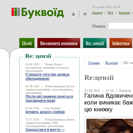
06 серпня 2026, 05:34
Експорт
|
RSS
|
Контакти
|
Пошук
Події
Видавничі новинки
Re: цензії
Інфотека
Re: цензії
Головна
\
Re:цензії
\
Що чи
04.08.2026
|
Тетяна Мороз,
письменниця, книжкова оглядачка,
бібліотекарка
Строкате літо під однією
Re:цензії
обкладинкою
02.08.2026
|
Тетяна Іваніцька-Дячун
лікарка-психіатриня, психотерапевтка,
31.05.2011
|
17:15
|
Буквоїд
письменниця
Галина Вдовиченк
Після цієї книжки хочеться
подзвонити мамі
коли виникає баж
цю книжку
02.08.2026
|
Ігор Чорний
Інтриги, шпаги і любов
31.07.2026
|
Тетяна Іваніцька-Дячун,
лікарка-психіатриня, PhD,
психотерапевтка, письменниця
Закохатися в життя —