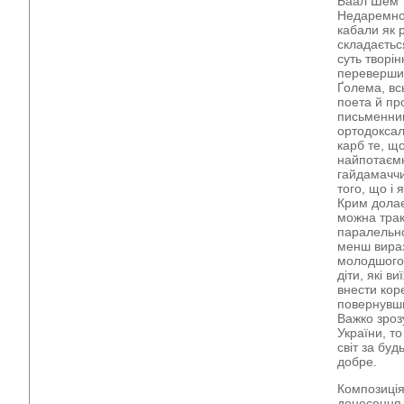
Баал Шем Т
Недаремно 
кабали як 
складається
суть творі
перевершив
Ґолема, вс
поета й пр
письменник 
ортодоксал
карб те, щ
найпотаємн
гайдамаччи
того, що і 
Крим долає
можна трак
паралельно
менш вираз
молодшого 
діти, які в
внести кор
повернувши
Важко зроз
України, то
світ за буд
добре.
Композиція
донесення 