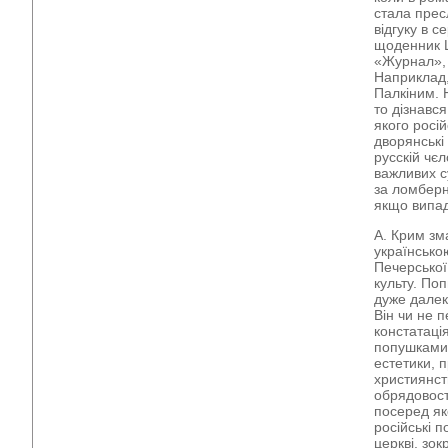
стала прес
відгуку в с
щоденник Ш
«Журнал», 
Наприклад,
Палкіним. 
то дізнавс
якого росій
дворянські 
русскій чєл
важливих с
за ломберн
якщо випад
А. Крим зм
українсько
Печерської
культу. По
дуже далек
Він чи не 
констатаці
попушками.
естетики, 
християнст
обрядовості
посеред як
російські п
церкві, зок