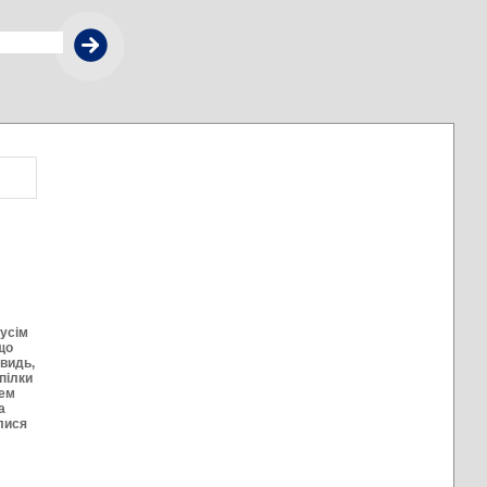
усім
кщо
евидь,
пілки
рем
а
лися