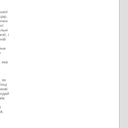
ської
цар,
точно
ої
альні
ії, і
хній
ряни
у
, яке
.
 за
їнці
кові
бодай
ів:
й
А.