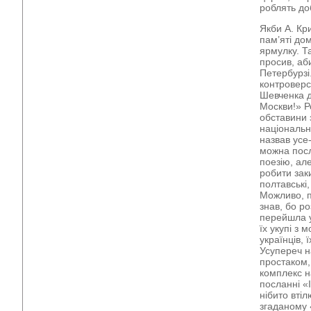
роблять до
Якби А. Кр
пам’яті до
ярмулку. Т
просив, аби
Петербурзі
контроверс
Шевченка д
Москви!» Р
обставини 
національн
назвав усе-
можна посл
поезію, ал
робити зак
полтавські,
Можливо, па
знав, бо ро
перейшла у
їх укупі з 
українців, 
Усупереч н
простаком,
комплекс н
посланні «
нібито втіл
згаданому 