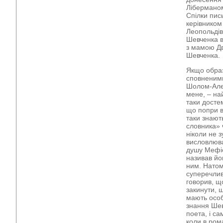
Ліберманом
Спілки пис
керівником 
Леопольдів
Шевченка в
з мамою Д
Шевченка.
Якщо образ
сповненими
Шолом-Алей
мене, – на
таки досте
що попри в
таки знают
словника» 
ніколи не з
висловлюва
душу Мефіс
називав йо
ним. Натом
суперечлив
говорив, щ
закинути, 
мають особ
знання Шев
поета, і са
коли в ром