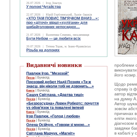
26.07.2026
|
Ігор Зіньчук
У полоні Чугайстра
22.07.2026
|
Юрій Горблянський, Львів–Зашків
«ХТО ТАМ ПОВИС ТІМ’ЯЧКОМ ВНИЗ…»:
про «діточі» вірші-«хулігани» для
шибайголовних непосидюх…
21.07.2026
|
Валентина Семеняк, письменниця
Бути Небом ― це любити всіх
20.07.2026
|
Тетяна Торак, м. Івано-Франківськ
Різьба на долонях
Видавничі новинки
проблеми с
виконувати
Павлюк Ігор. "Мезозой"
його козир.
| Буквоїд
Проза
Прозовий дебют Надії Позняк «Ти ж
Щодо ремес
знаєш, він ніколи тобі не дзвонить…»
справу із 
| Буквоїд
Книги
автор відт
Сащук Світлана. «Дратва тиші»
на думку А
| Буквоїд
Поезія
«Безрозсудна» Лорен Робертс: почуття
Автор шука
vs обов’язок та повалені імперії
зовсім абс
| Буквоїд
Книги
причинах вн
Ігор Павлюк. «Голод і любов»
еліти яког
| Буквоїд
Поезія
діагнозом 
Олена Осійчук. «Говори зі мною…»
завдяки ба
| Буквоїд
Поезія
в кабалі у
Світлана Марчук. «Магніт»