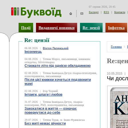
07 серпня 2026, 20:45
Експорт
|
RSS
|
Контакти
|
Події
Видавничі новинки
Re: цензії
Інфотека
Re: цензії
Головна
\
06.08.2026
|
Віктор Палинський
Іноземець
Re:цен
04.08.2026
|
Тетяна Мороз, письменниця, книжкова
оглядачка, бібліотекарка
Строкате літо під однією обкладинкою
02.08.2026
|
Тетяна Іваніцька-Дячун лікарка-психіатриня,
10.05.2015
|
психотерапевтка, письменниця
Чи досл
Після цієї книжки хочеться подзвонити
мамі
02.08.2026
|
Ігор Чорний
Інтриги, шпаги і любов
31.07.2026
|
Тетяна Іваніцька-Дячун, лікарка-
психіатриня, PhD, психотерапевтка, письменниця
Закохатися в життя — означає
повернутися до себе
29.07.2026
|
Тетяна Торак, м. Івано-Франківськ
Без миті немає вічности