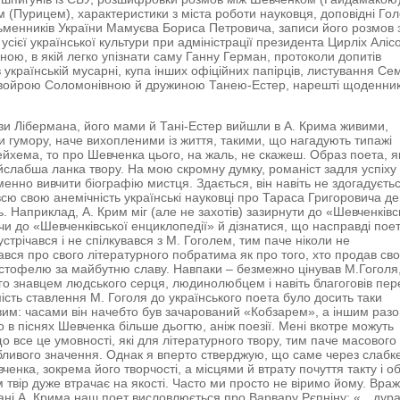
 (Пурицем), характеристики з міста роботи науковця, доповідні Го
ьменників України Мамуєва Бориса Петровича, записи його розмов 
усієї української культури при адміністрації президента Цирліх Аліс
ною, в якій легко упізнати саму Ганну Герман, протоколи допитів
 українській мусарні, купа інших офіційних папірців, листування Се
войрою Соломонівною й дружиною Танею-Естер, нарешті щоденни
и Лібермана, його мами й Тані-Естер вийшли в А. Крима живими,
 гумору, наче вихопленими із життя, такими, що нагадують типажі
хема, то про Шевченка цього, на жаль, не скажеш. Образ поета, я
йслабша ланка твору. На мою скромну думку, романіст задля успіху
менно вивчити біографію мистця. Здається, він навіть не здогадуєтьс
сю свою анемічність українські науковці про Тараса Григоровича д
ь. Наприклад, А. Крим міг (але не захотів) зазирнути до «Шевченківс
чи до «Шевченківської енциклопедії» й дізнатися, що насправді пое
устрічався і не спілкувався з М. Гоголем, тим паче ніколи не
вся про свого літературного побратима як про того, хто продав св
тофелю за майбутню славу. Навпаки – безмежно цінував М.Гоголя
го знавцем людського серця, людинолюбцем і навіть благоговів пер
ість ставлення М. Гоголя до українського поета було досить таки
им: часами він начебто був зачарований «Кобзарем», а іншим раз
о в піснях Шевченка більше дьогтю, аніж поезії. Мені вкотре можуть
що все це умовності, які для літературного твору, тим паче масового
ливого значення. Однак я вперто стверджую, що саме через слабк
ченка, зокрема його творчості, а місцями й втрату почуття такту і о
м твір дуже втрачає на якості. Часто ми просто не віримо йому. Враж
ані А. Крима наш поет висловлюється про Варвару Рєпніну: «…дур