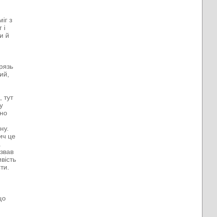
іг з
 і
и й
рязь
ий,
, тут
у
рно
ну.
ич це
а
азвав
вість
ти.
що