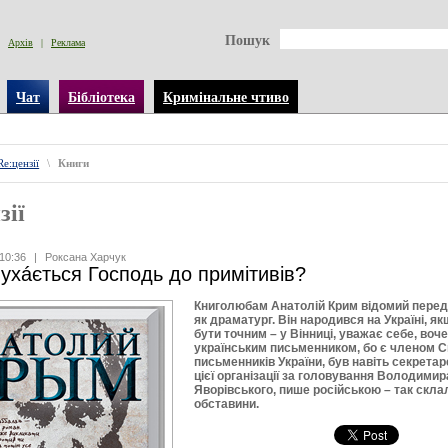
Пошук
Архів
|
Реклама
Чат
Бібліотека
Кримінальне чтиво
Re:цензії
\
Книги
зії
10:36
|
Роксана Харчук
ухáється Господь до примітивів?
Книголюбам Анатолій Крим відомий перед
як драматург. Він народився на Україні, я
бути точним – у Вінниці, уважає себе, воч
українським письменником, бо є членом С
письменників України, був навіть секрета
цієї організації за головування Володимир
Яворівського, пише російською – так скла
обставини.