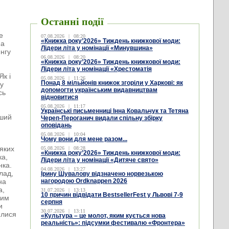
Останні події
е
07.08.2026
|
08:20
«Книжка року’2026» Тиждень книжкової моди:
ма
Лідери літа у номінації «Минувшина»
ингу
06.08.2026
|
08:20
«Книжка року’2026» Тиждень книжкової моди:
Лідери літа у номінації «Хрестоматія
Як і
05.08.2026
|
11:26
Понад 8 мільйонів книжок згоріли у Харкові: як
ку
допомогти українським видавництвам
сь
відновитися
05.08.2026
|
11:17
Українські письменниці Інна Ковальчук та Тетяна
ьший
Череп-Пероганич видали спільну збірку
оповідань
05.08.2026
|
10:04
Чому вони для мене разом...
 яких
05.08.2026
|
08:28
«Книжка року’2026» Тиждень книжкової моди:
ка,
Лідери літа у номінації «Дитяче свято»
нка.
04.08.2026
|
13:27
лад,
Ірину Шувалову відзначено норвезькою
на
нагородою Ordknappen 2026
а,
31.07.2026
|
13:13
10 причин відвідати BestsellerFest у Львові 7-9
ким
серпня
и
30.07.2026
|
13:11
илися
«Культура – це молот, яким кується нова
реальність»: підсумки фестивалю «Фронтера»