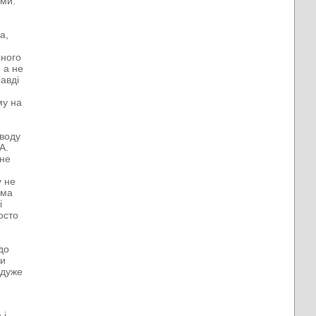
оми.
а,
яного
 а не
авді
му на
иводу
А.
 не
у не
ама
і
осто
до
ти
 дуже
 і