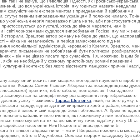
він так і не відчув, що Революція Гідності, як і російсько-українська
никненні, що вся українська історія, яку годиться назвати невдалим
ним комуністичним експериментом з приєднаними й відібраними
и, слугує певним виправданням українцям й пояснює чимало. Тойн
 що українська енергія переважно пішла на те, аби пристосуватися 
ь пристосовується до пустелі, хтось до вічної мерзлоти, нам із
 і світі чорноземами судилося випробування Росією, яку ми ж зна
 й створили. Зрештою автор роману не бере до уваги, що насправді
ті – ніяка не незалежність, а період замаскованого під неї
ання колоніальної адміністрації, керованої з Кремля. Зрештою, мен
еречити: письменник не зобов’язаний бути політиком, розбиратися в
ннях – він має цікаво писати про сучасність. І я, можливо, із цим би
, якби не необхідний у кожному пристойному романі правдивий
і культурний контекст, без якого відстежити ланцюжок причин і наслі
ну закручений досить таки хвацько: молодший науковий співробітн
ології ім. Косіора Семен Львович Ліберман за посередництвом духо
філософської) практики, тобто кабали, повторює акт Господнього
що засновується на специфічному розташуванні літер гебрейського
й досягає успіху – оживлює
Тараса Шевченка
, який, на його думку, є
аїнського народу, відтак здатний випрямити хребта рабам, оживити 
тві душі й вивести свій народ до Землі обітованої. А. Крим не вдаєт
х пояснень кабалістичного вчення, як і хасидизму з ним повʼязаного.
титься лише скупий натяк на цю містичну течію юдаїзму, яка у 18 ст.
е єврейське населення Речі Посполитої внаслідок війни Б.
ого й пізнішої гайдамаччини, – мати Лібермана походить із міста, 
ародився, тобто із Меджибожа. Оскільки творцем хасидизму був каб