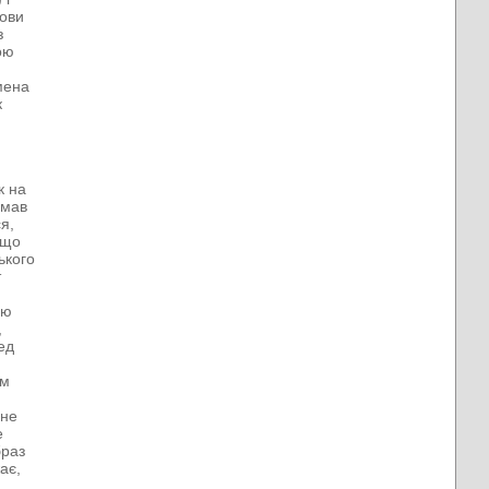
лови
з
ою
мена
к
к на
 мав
я,
ещо
ького
т
ою
,
ед
ом
 не
е
браз
ає,
а