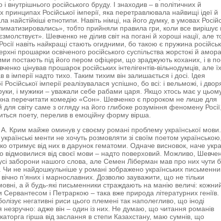
 і внутрішнього російського бруду. І знаходив – в політичних й
х принципах Російської імперії, яка перетравлювала найвищі ідеї й
а найстійкіші етнотипи. Навіть німці, на його думку, в умовах Росій
климатизировались», тобто прийняли правила гри, коли все вирішує 
змолствуєт». Шевченко не ділив світ на погані й хороші нації, але 
 Росії навіть найкращі стають огидними, бо такою є пружина російськ
Верхні прошарки освіченого російського суспільства жорстокі й амор
ими постають під його пером офіцери, що зраджують коханих, і в поез
вченко цінував прошарок російських інтелігентів-вільнодумців, але ї
в в імперії надто тихо. Таким тихим він залишається і досі. Ідея
 Російської імперії реалізувалася успішно, бо всі: і вельможі, і дво
руки, і мужики – уважали себе рабами царя. Якщо хтось має у цьом
жна перечитати комедію «Сон». Шевченко є пророком не лише для
й для світу саме з огляду на його глибоке розуміння феномену Росії
одиться поету, перелив в емоційну форму вірша.
 А. Крим майже оминув у своєму романі проблему української мови
українські менти не хочуть розмовляти зі своїм поетом українською,
ко отримує від них в дарунок гематоми. Одначе висновок, наче укра
о відмовилися від своєї мови – надто поверховий. Можливо, Шевчен
 усі заборони нашого слова, але Семен Ліберман мав про них чути 
. Чи не найдошкульніше у романі зображено українських письменник
, вічно п’яних і марнославних. Дозволю зауважити, що не тільки
мовні, а й будь-які письменники страждають на манію величі: кожни
и Сервантесом і Петраркою – така вже природа літературних геніїв. 
болізує негативні риси цього племені так наполегливо, що іноді
 незручно: адже він – один із них. Не думаю, що читання романів
каторга гірша від заслання в степи Казахстану, маю сумнів, що