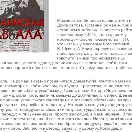
Можливо, він би писав на ідиш, якби н
Друга світова. Останній роман А. Кри
«Українська кабала», за версією рейт
«Книжка року 2014», став лідером у
номінації «Красне письменство». Я б
уточнила – у масовому його сегменті. 
В. Шкляр, А. Крим адресує свою книж
найширшому колу читачів, намагаючи
говорити із ними про найважливіші
ьогодення, давати відповіді на найпекучіші запитання, тобто таки
 першочерговий обовʼязок письменника. У цьому, здається, найбіл
ла. На романі виразно позначилася драматургія. Фактично маємо
фантасмагорією, тобто хаосом, сумбуром і гротеском, за допомогою
ворює непривабливу українську дійсність епохи Віктора Януковича, я
. Крима, мала протривати як мінімум до 200-літнього ювілею Шевче
є причини українського занепаду не у зовнішніх обставинах, наприк
трагується від російського фактору. Натомість всю увагу концентрує 
утрішніх, передусім слабкості чи незрілості українського суспільств
о, передусім письменницька, просто жалюгідні, а маси нікчемні. З та
важко сперечатися, але й визнати його складно. Навіть у назві книжк
гатозначності слова «кабала» відображено цю думку: українці опин
 самих себе. Забігаючи наперед, зазначу: у цьому А. Крим дещо