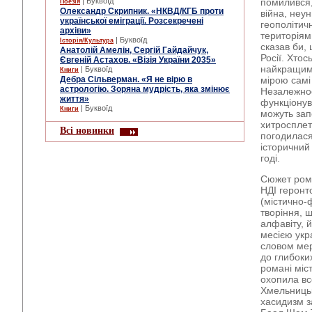
| Буквоїд
помилився, 
Поезія
Олександр Скрипник. «НКВД/КГБ проти
війна, неу
української еміграції. Розсекречені
геополітич
архіви»
територіям
| Буквоїд
Історія/Культура
сказав би,
Анатолій Амелін, Сергій Гайдайчук,
Росії. Хтос
Євгеній Астахов. «Візія України 2035»
найкращими
| Буквоїд
Книги
Дебра Сільверман. «Я не вірю в
мірою самі
астрологію. Зоряна мудрість, яка змінює
Незалежнос
життя»
функціонув
| Буквоїд
Книги
можуть зап
хитросплеті
Всі новинки
погодилася
історичний 
годі.
Сюжет рома
НДІ геронт
(містично-
творіння, 
алфавіту, 
месією укр
словом мер
до глибоки
романі міс
охопила вс
Хмельницьк
хасидизм з