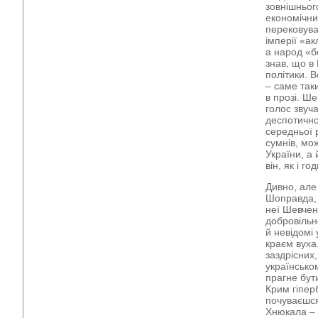
зовнішнього
економічни
перековувал
імперії «а
а народ «бє
знав, що в
політики. 
– саме так
в прозі. Ше
голос звуча
деспотичної
середньої 
сумнів, мо
України, а 
він, як і г
Дивно, але
Шоправда, 
неї Шевчен
добровільн
й невідомі
краєм вуха
заздрісних
українсько
прагне бут
Крим гіпер
почуваєшся
Хнюкала – 