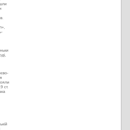
йшли
и
в.
л»,
ь-
еньки
оді,
иєво-
ля
тояли
9 ст.
ака
й
ькій
і