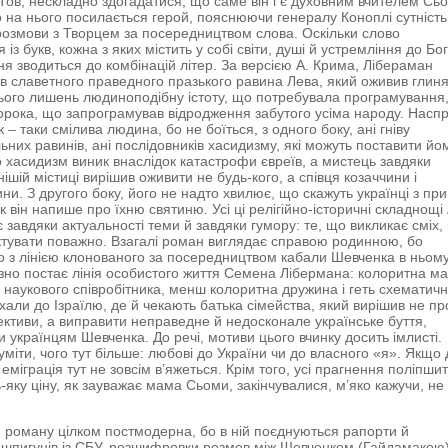
ов, нескладно здогадатися, що саме він і є духовним вчителем Сь
на нього посилається герой, пояснюючи генералу Коноплі сутність
розмови з Творцем за посередництвом слова. Оскільки слово
 із букв, кожна з яких містить у собі світи, душі й устремління до Бог
ння зводиться до комбінацій літер. За версією А. Крима, Лібераман
 славетного праведного празького равина Лева, який оживив глин
ього лишень людиноподібну істоту, що потребувала програмування,
орока, що запрограмував відродження забутого усіма народу. Наспр
– таки смілива людина, бо не боїться, з одного боку, ані гніву
ьних равинів, ані послідовників хасидизму, які можуть поставити йо
о хасидизм виник внаслідок катастрофи євреїв, а мистець завдяки
ішій містиці вирішив оживити не будь-кого, а співця козаччини і
ни. З другого боку, його не надто хвилює, що скажуть українці з пр
як він напише про їхню святиню. Усі ці релігійно-історичні складнощі 
 завдяки актуальності теми й завдяки гумору: те, що викликає сміх,
тувати поважно. Взагалі роман виглядає справою родинною, бо
 з лінією клонованого за посередництвом кабали Шевченка в ньом
но постає лінія особистого життя Семена Лібермана: колоритна м
наукового співробітника, менш колоритна дружина і геть схематичн
иїхали до Ізраїлю, де й чекають батька сімейства, який вирішив не пр
ективи, а виправити неправедне й недосконале українське буття,
 українцям Шевченка. До речі, мотиви цього вчинку досить імлисті.
уміти, чого тут більше: любові до України чи до власного «я». Якщо 
 еміграція тут не зовсім в’яжеться. Крім того, усі прагнення поліпши
ь-яку ціну, як зауважає мама Сьоми, закінчувалися, м’яко кажучи, не
 роману цілком постмодерна, бо в ній поєднуються рапорти й
шпигунів із СБУ, розшифровки розмов між Шевченком (Гайдамакою)