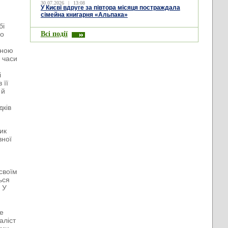
30.07.2026
|
13:08
У Києві вдруге за півтора місяця постраждала
сімейна книгарня «Альпака»
бі
Всі події
до
чною
 часи
і
 її
 й
дків
ик
вної
своїм
ься
 У
де
аліст