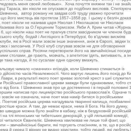
ледовать меня своей любовью». Хоча почуття княжни так і не зна
ерці Тараса, він ніколи не опускався до подібних висловів. Стилізуюч
евченка, автор роману не завдав собі труду уважно прочитати
що його мистець вів протягом 1857–1858 рр. І цьому є безліч доказі
 поет ніколи не називав царя Ніколая І Ніколашкою чи Ніколаєм
Називав його за О.Герценим Тормозом. Якби А. Крим читав «Журна
я б, що ніколи наш поет не прагнув стати завсідником чи членом буд
ського клубу, бодай і Англіцкого в Петербурзі, бо в’їдливо висміяв
клуби, які в Росії мали зовсім інше значення, аніж в Європі, звідки їх
овєк і запозичив. У Росії клуб слугував зовсім не для обговорення
успільних справ. Росіяни перетворили його на звичайнісінькі посид
ими столами, де грають, мовчать, з апетитом їдять, випивають, а ін
е така нагода, й по сусалам одне одному вмажуть.
альовує чимало «смачних» епізодів, коли Шевченко стикається із
ю дійсністю часів Незалежності. Чого вартує лишень його похід до К
 Лаври, в результаті якого поет зриває золотий хрест з шиї служите
пи Російської православної церкви завжди були однаковими, тобто с
о від Бога. І Шевченко знав про це достеменно і в першій половині 1
першим написав про лицемірство російського православ’я. Одначе т
я зовсім не означала, наче поет мав намір битися із російськими
 Поетові російська церква нагадувала тваринні капища, позбавлені
простіше краси. А там, де немає краси, нема й Бога. На його думку,
во швидше можна було знайти в кабаку, ніж в бездуховній російські
 на тлі японських чи тибетських декорацій, у цій ляльковій комедії,
ої читалося Євангеліє. Шевченка хвилював не лише той факт, що
опи – звичайнісінькі бариги, які торгують спасінням, а те, що в російс
рема й серед її вірних не видно християн, тобто людей, які люблять 