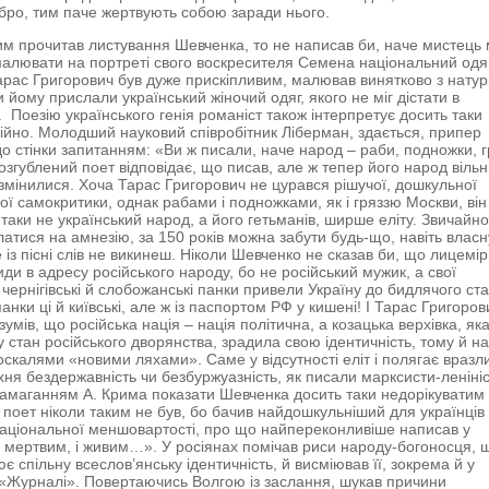
бро, тим паче жертвують собою заради нього.
им прочитав листування Шевченка, то не написав би, наче мистець м
малювати на портреті свого воскресителя Семена національний одяг
арас Григорович був дуже прискіпливим, малював винятково з натур
 йому прислали український жіночий одяг, якого не міг дістати в
. Поезію українського генія романіст також інтерпретує досить таки
ійно. Молодший науковий співробітник Ліберман, здається, припер
о стінки запитанням: «Ви ж писали, наче народ – раби, подножки, г
озгублений поет відповідає, що писав, але ж тепер його народ вільн
змінилися. Хоча Тарас Григорович не цурався рішучої, дошкульної
ої самокритики, однак рабами і подножками, як і гряззю Москви, він
таки не український народ, а його гетьманів, ширше еліту. Звичайно
атися на амнезію, за 150 років можна забути будь-що, навіть власн
е із пісні слів не викинеш. Ніколи Шевченко не сказав би, що лицемі
иди в адресу російського народу, бо не російський мужик, а свої
 чернігівські й слобожанські панки привели Україну до бидлячого ста
нки ці й київські, але ж із паспортом РФ у кишені! І Тарас Григоров
зумів, що російська нація – нація політична, а козацька верхівка, як
 стан російського дворянства, зрадила свою ідентичність, тому й н
москалями «новими ляхами». Саме у відсутності еліт і полягає вразли
їхня бездержавність чи безбуржуазність, як писали марксисти-ленініс
амаганням А. Крима показати Шевченка досить таки недорікуватим
 поет ніколи таким не був, бо бачив найдошкульніший для українців
аціональної меншовартості, про що найпереконливіше написав у
І мертвим, і живим…». У росіянах помічав риси народу-богоносця, 
ює спільну всеслов’янську ідентичність, й висміював її, зокрема й у
«Журналі». Повертаючись Волгою із заслання, шукав причини