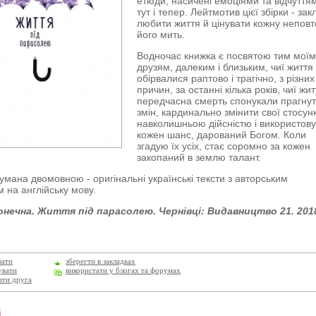
етюди, насичені емоціями та відчуттям
тут і тепер. Лейтмотив цієї збірки - зак
любити життя й цінувати кожну непов
його мить.
Водночас книжка є посвятою тим мої
друзям, далеким і близьким, чиї життя
обірвалися раптово і трагічно, з різних
причин, за останні кілька років, чиї жит
передчасна смерть спонукали прагну
змін, кардинально змінити свої стосун
навколишньою дійсністю і використов
кожен шанс, дарований Богом. Коли
згадую їх усіх, стає соромно за кожен
закопаний в землю талант.
умана двомовною - оригінальні українські тексти з авторським
 на англійську мову.
конечна. Життя під парасолею. Чернівці: Видавництво 21. 2018
вати
зберегти в закладках
увати
використати у блогах та форумах
ити друга
і