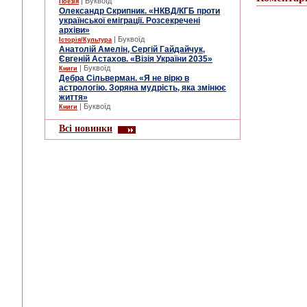
| Буквоїд
Поезія
Олександр Скрипник. «НКВД/КГБ проти
української еміграції. Розсекречені
архіви»
| Буквоїд
Історія/Культура
Анатолій Амелін, Сергій Гайдайчук,
Євгеній Астахов. «Візія України 2035»
| Буквоїд
Книги
Дебра Сільверман. «Я не вірю в
астрологію. Зоряна мудрість, яка змінює
життя»
| Буквоїд
Книги
Всі новинки