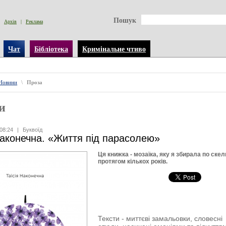
Пошук
Архів
|
Реклама
Чат
Бібліотека
Кримінальне чтиво
Новини
\
Проза
и
08:24
|
Буквоїд
Наконечна. «Життя під парасолею»
Ця книжка - мозаїка, яку я збирала по ске
протягом кількох років.
Тексти - миттєві замальовки, словесні