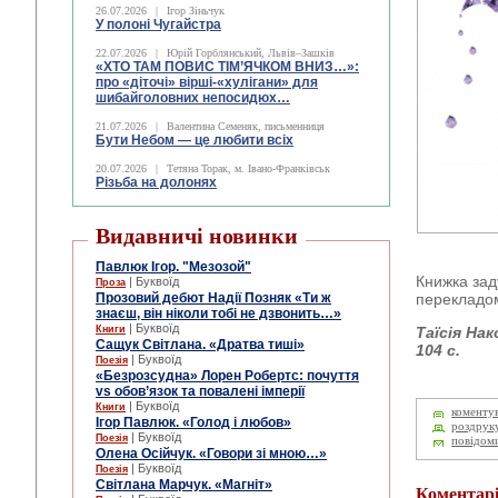
26.07.2026
|
Ігор Зіньчук
У полоні Чугайстра
22.07.2026
|
Юрій Горблянський, Львів–Зашків
«ХТО ТАМ ПОВИС ТІМ’ЯЧКОМ ВНИЗ…»:
про «діточі» вірші-«хулігани» для
шибайголовних непосидюх…
21.07.2026
|
Валентина Семеняк, письменниця
Бути Небом ― це любити всіх
20.07.2026
|
Тетяна Торак, м. Івано-Франківськ
Різьба на долонях
Видавничі новинки
Павлюк Ігор. "Мезозой"
Книжка зад
| Буквоїд
Проза
Прозовий дебют Надії Позняк «Ти ж
перекладом
знаєш, він ніколи тобі не дзвонить…»
| Буквоїд
Книги
Таїсія На
Сащук Світлана. «Дратва тиші»
104 с.
| Буквоїд
Поезія
«Безрозсудна» Лорен Робертс: почуття
vs обов’язок та повалені імперії
| Буквоїд
Книги
коменту
Ігор Павлюк. «Голод і любов»
роздрук
| Буквоїд
Поезія
повідом
Олена Осійчук. «Говори зі мною…»
| Буквоїд
Поезія
Світлана Марчук. «Магніт»
Коментар