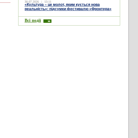
30.07.2026
|
13:11
«Культура – це молот, яким кується нова
реальність»: підсумки фестивалю «Фронтера»
Всі події