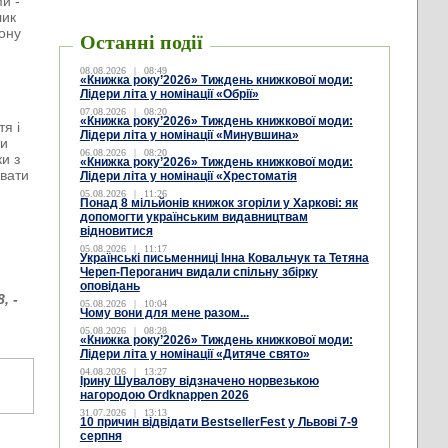
и -
лик
тону
Останні події
08.08.2026
|
08:49
м
«Книжка року’2026» Тиждень книжкової моди:
Лідери літа у номінації «Обрії»
07.08.2026
|
08:20
«Книжка року’2026» Тиждень книжкової моди:
тя і
Лідери літа у номінації «Минувшина»
ти
06.08.2026
|
08:20
ки з
«Книжка року’2026» Тиждень книжкової моди:
увати
Лідери літа у номінації «Хрестоматія
05.08.2026
|
11:26
Понад 8 мільйонів книжок згоріли у Харкові: як
допомогти українським видавництвам
відновитися
05.08.2026
|
11:17
Українські письменниці Інна Ковальчук та Тетяна
Череп-Пероганич видали спільну збірку
оповідань
, -
05.08.2026
|
10:04
Чому вони для мене разом...
05.08.2026
|
08:28
«Книжка року’2026» Тиждень книжкової моди:
Лідери літа у номінації «Дитяче свято»
04.08.2026
|
13:27
Ірину Шувалову відзначено норвезькою
нагородою Ordknappen 2026
31.07.2026
|
13:13
10 причин відвідати BestsellerFest у Львові 7-9
серпня