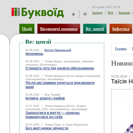
08 серпня 2026, 08:28
Експорт
|
RSS
|
Контакти
|
Події
Видавничі новинки
Re: цензії
Інфотека
Re: цензії
Головна
\
06.08.2026
|
Віктор Палинський
Іноземець
Новин
04.08.2026
|
Тетяна Мороз, письменниця, книжкова
оглядачка, бібліотекарка
Строкате літо під однією обкладинкою
02.08.2026
|
Тетяна Іваніцька-Дячун лікарка-психіатриня,
10.05.2018
|
психотерапевтка, письменниця
Таїсія 
Після цієї книжки хочеться подзвонити
мамі
02.08.2026
|
Ігор Чорний
Інтриги, шпаги і любов
31.07.2026
|
Тетяна Іваніцька-Дячун, лікарка-
психіатриня, PhD, психотерапевтка, письменниця
Закохатися в життя — означає
повернутися до себе
29.07.2026
|
Тетяна Торак, м. Івано-Франківськ
Без миті немає вічности