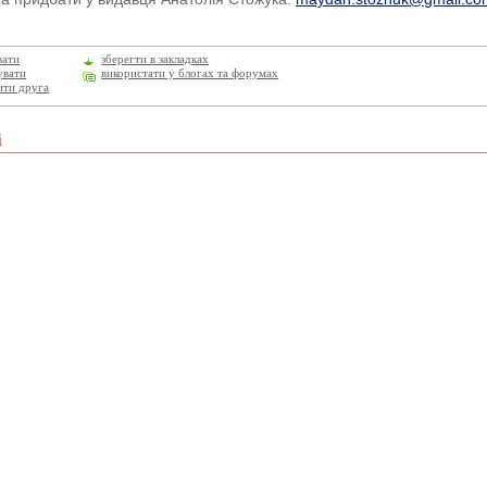
вати
зберегти в закладках
увати
використати у блогах та форумах
ити друга
і