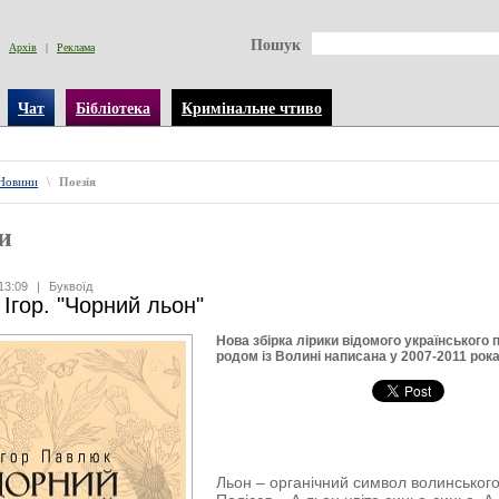
Пошук
Архів
|
Реклама
Чат
Бібліотека
Кримінальне чтиво
Новини
\
Поезія
и
13:09
|
Буквоїд
Ігор. "Чорний льон"
Нова збірка лірики відомого українського 
родом із Волині написана у 2007-2011 рока
Льон – органічний символ волинськог