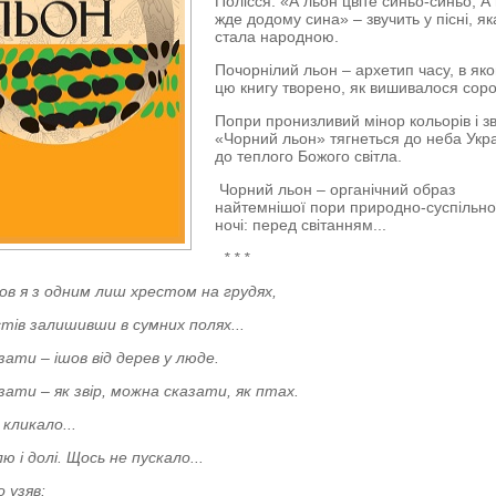
Полісся. «А льон цвіте синьо-синьо, А
жде додому сина» – звучить у пісні, як
стала народною.
Почорнілий льон – архетип часу, в як
цю книгу творено, як вишивалося сороч
Попри пронизливий мінор кольорів і зв
«Чорний льон» тягнеться до неба Укра
до теплого Божого світла.
Чорний льон – органічний образ
найтемнішої пори природно-суспільно
ночі: перед світанням...
* * *
ов я з одним лиш хрестом на грудях,
стів залишивши в сумних полях...
ати – ішов від дерев у люде.
ати – як звір, можна сказати, як птах.
кликало...
ю і долі.
Щось не пускало...
о узяв: