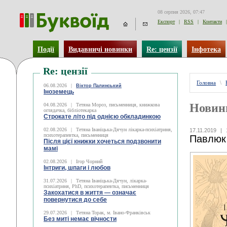
08 серпня 2026, 07:47
Експорт
|
RSS
|
Контакти
|
Події
Видавничі новинки
Re: цензії
Інфотека
Re: цензії
Головна
\
06.08.2026
|
Віктор Палинський
Іноземець
Новин
04.08.2026
|
Тетяна Мороз, письменниця, книжкова
оглядачка, бібліотекарка
Строкате літо під однією обкладинкою
02.08.2026
|
Тетяна Іваніцька-Дячун лікарка-психіатриня,
17.11.2019
|
психотерапевтка, письменниця
Павлюк 
Після цієї книжки хочеться подзвонити
мамі
02.08.2026
|
Ігор Чорний
Інтриги, шпаги і любов
31.07.2026
|
Тетяна Іваніцька-Дячун, лікарка-
психіатриня, PhD, психотерапевтка, письменниця
Закохатися в життя — означає
повернутися до себе
29.07.2026
|
Тетяна Торак, м. Івано-Франківськ
Без миті немає вічности