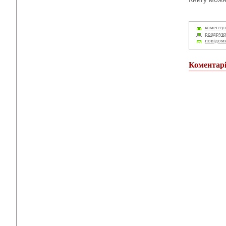
коменту
роздрук
повідом
Коментар