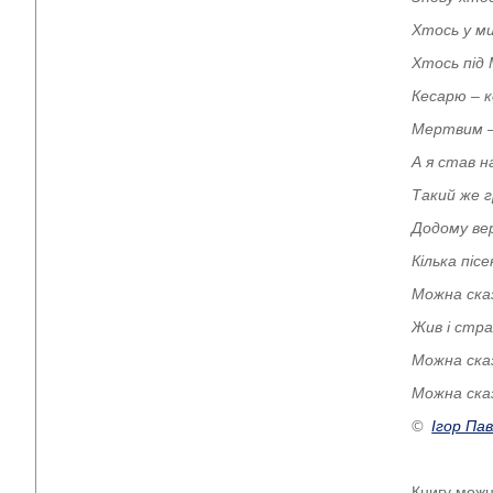
Хтось у ми
Хтось під 
Кесарю – к
Мертвим – 
А я став н
Такий же г
Додому ве
Кілька піс
Можна с
ка
Жив і стра
Можна сказ
Можна сказ
©
Ігор Па
Книгу можн