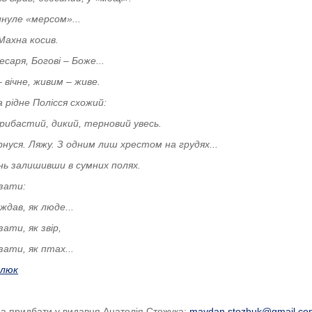
нуле «мерсом»...
Махна косив.
есаря, Богові – Боже...
вічне, живим – живе.
а рідне Полісся схожий:
рибастий, дикий, терновий увесь.
рнуся.
Ляжу.
З одним лиш хрестом на грудях...
ень залишивши в сумних полях.
зати:
ждав, як люде...
ати, як звір,
ати, як птах...
влюк
а придбати у видавця Анатолія Стожука:
maydan.stozhuk@gmail.co