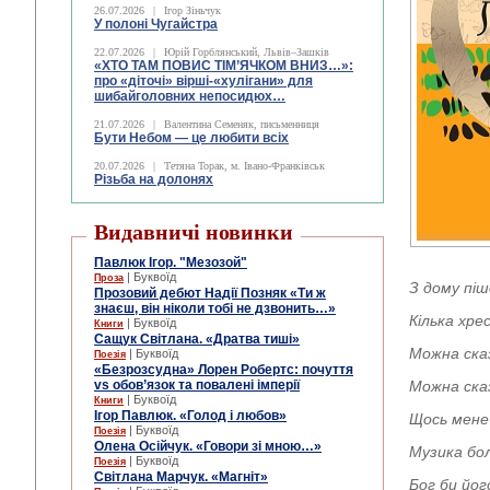
26.07.2026
|
Ігор Зіньчук
У полоні Чугайстра
22.07.2026
|
Юрій Горблянський, Львів–Зашків
«ХТО ТАМ ПОВИС ТІМ’ЯЧКОМ ВНИЗ…»:
про «діточі» вірші-«хулігани» для
шибайголовних непосидюх…
21.07.2026
|
Валентина Семеняк, письменниця
Бути Небом ― це любити всіх
20.07.2026
|
Тетяна Торак, м. Івано-Франківськ
Різьба на долонях
Видавничі новинки
Павлюк Ігор. "Мезозой"
| Буквоїд
Проза
З дому піш
Прозовий дебют Надії Позняк «Ти ж
знаєш, він ніколи тобі не дзвонить…»
Кілька хре
| Буквоїд
Книги
Сащук Світлана. «Дратва тиші»
Можна сказ
| Буквоїд
Поезія
«Безрозсудна» Лорен Робертс: почуття
vs обов’язок та повалені імперії
Можна сказ
| Буквоїд
Книги
Ігор Павлюк. «Голод і любов»
Щось мене 
| Буквоїд
Поезія
Олена Осійчук. «Говори зі мною…»
Музика бол
| Буквоїд
Поезія
Світлана Марчук. «Магніт»
Бог би йог