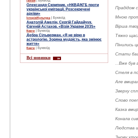
| Буквоїд
Поезія
Олександр Скрипник. «НКВД/КГБ проти
Прадідом с
української еміграції. Розсекречені
архіви»
Мною прот
| Буквоїд
Історія/Культура
Анатолій Амелін, Сергій Гайдайчук,
Вірша твор
Євгеній Астахов. «Візія України 2035»
| Буквоїд
Книги
Дебра Сільверман. «Я не вірю в
Тяжко щасл
астрологію. Зоряна мудрість, яка змінює
життя»
Пінились ц
| Буквоїд
Книги
Стати баг
Всі новинки
...Вже бу
Стеля в по
Але вмира
Зверху спл
Слово поет
Казка вми
Конала сив
Людства ш
Знову хтос