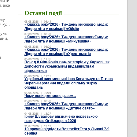
 мати
а вже
Останні події
ому
08.08.2026
|
08:49
ку...
«Книжка року’2026» Тиждень книжкової моди:
Лідери літа у номінації «Обрії»
уків
07.08.2026
|
08:20
«Книжка року’2026» Тиждень книжкової моди:
їни,
Лідери літа у номінації «Минувшина»
06.08.2026
|
08:20
«Книжка року’2026» Тиждень книжкової моди:
Лідери літа у номінації «Хрестоматія
ї
05.08.2026
|
11:26
Понад 8 мільйонів книжок згоріли у Харкові: як
допомогти українським видавництвам
відновитися
05.08.2026
|
11:17
Українські письменниці Інна Ковальчук та Тетяна
Череп-Пероганич видали спільну збірку
оповідань
05.08.2026
|
10:04
Чому вони для мене разом...
05.08.2026
|
08:28
«Книжка року’2026» Тиждень книжкової моди:
Лідери літа у номінації «Дитяче свято»
04.08.2026
|
13:27
Ірину Шувалову відзначено норвезькою
нагородою Ordknappen 2026
31.07.2026
|
13:13
10 причин відвідати BestsellerFest у Львові 7-9
серпня