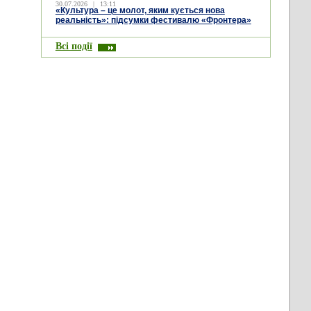
30.07.2026
|
13:11
«Культура – це молот, яким кується нова
реальність»: підсумки фестивалю «Фронтера»
Всі події