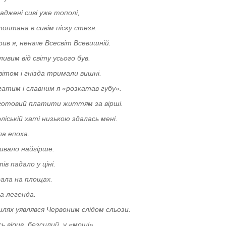
аджені сиві уже тополі,
оптана в сивім піску стезя.
ив я, неначе Всесвіт Всевишній.
ивим від світу усього був.
вітом і гнізда тримали вишні.
атим і славним я «розкатав губу».
в готовий платити життям за вірші.
ліській хаті низькою здалась мені.
ла епоха.
ивало найгірше.
ів падало у ціні.
рала на площах.
а легенда.
лях уявлявся
Червоним слідом сльози.
ь вірив, безсилий, у «мощі».