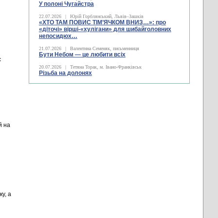
У полоні Чугайстра
22.07.2026
|
Юрій Горблянський, Львів–Зашків
«ХТО ТАМ ПОВИС ТІМ’ЯЧКОМ ВНИЗ…»: про
«діточі» вірші-«хулігани» для шибайголовних
непосидюх…
21.07.2026
|
Валентина Семеняк, письменниця
Бути Небом ― це любити всіх
с
20.07.2026
|
Тетяна Торак, м. Івано-Франківськ
Різьба на долонях
й на
у, а