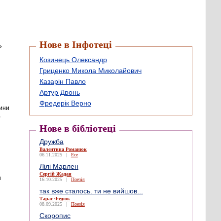
Нове в Інфотеці
»
Козинець Олександр
Гриценко Микола Миколайович
Казарін Павло
Артур Дронь
Фредерік Верно
рини
,
Нове в бібліотеці
Дружба
Валентина Романюк
06.11.2025
|
Есе
Лілі Марлен
Сергій Жадан
и
16.10.2025
|
Поезія
так вже сталось. ти не вийшов...
Тарас Федюк
08.09.2025
|
Поезія
Скоропис