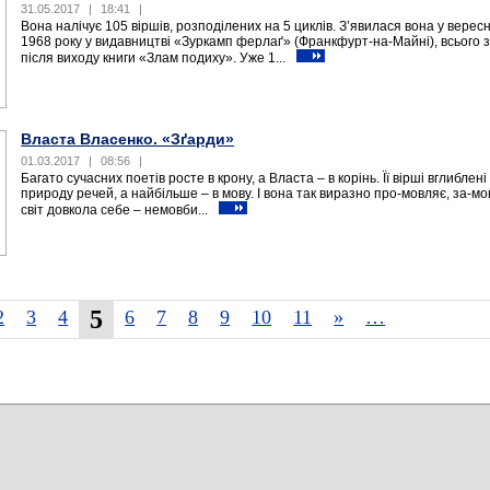
31.05.2017
|
18:41
|
Вона налічує 105 віршів, розподілених на 5 циклів. З’явилася вона у вересн
1968 року у видавництві «Зуркамп ферлаґ» (Франкфурт-на-Майні), всього з
після виходу книги «Злам подиху». Уже 1...
Власта Власенко. «Зґарди»
01.03.2017
|
08:56
|
Багато сучасних поетів росте в крону, а Власта – в корінь. Її вірші вглиблені
природу речей, а найбільше – в мову. І вона так виразно про-мовляє, за-м
світ довкола себе – немовби...
5
2
3
4
6
7
8
9
10
11
»
…