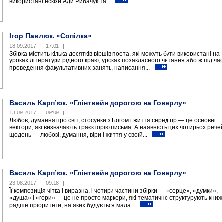
використані ескізи Ади Рибачук та...
Ігор Павлюк. «Сопілка»
18.09.2017
|
17:01
|
Збірка містить кілька десятків віршів поета, які можуть бути використані на
уроках літератури рідного краю, уроках позакласного читання або ж під ча
проведення факультативних занять, написання...
Василь Карп’юк. «Глінтвейн дорогою на Говерлу»
13.09.2017
|
09:09
|
Любов, думання про світ, стосунки з Богом і життя серед гір — це основні
вектори, які визначають траєкторію письма. А наявність цих чотирьох рече
щодень — любові, думання, віри і життя у своїй...
Василь Карп’юк. «Глінтвейн дорогою на Говерлу»
23.08.2017
|
09:18
|
Її композиція чітка і виразна, і чотири частини збірки — «серце», «думки»,
«душа» і «гори» — це не просто маркери, які тематично структурують книжк
радше пріоритети, на яких будується мала...