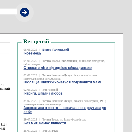
Re: цензії
06.08.2026
|
Віктор Палинський
Іноземець
04.08.2026
|
Тетяна Мороз, письменниця, книжкова оглядачка,
бібліотекарка
Строкате літо під однією обкладинкою
02.08.2026
|
Тетяна Іваніцька-Дячун лікарка-психіатриня,
психотерапевтка, письменниця
Після цієї книжки хочеться подзвонити мамі
я і
нський
02.08.2026
|
Ігор Чорний
Інтриги, шпаги і любов
31.07.2026
|
Тетяна Іваніцька-Дячун, лікарка-психіатриня, PhD,
психотерапевтка, письменниця
Закохатися в життя — означає повернутися до
себе
29.07.2026
|
Тетяна Торак, м. Івано-Франківськ
Без миті немає вічности
ації
низі
26.07.2026
|
Ігор Зіньчук