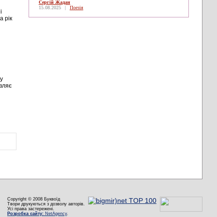
Сергій Жадан
15.08.2025
|
Поезія
і
а рік
 у
овляє
Copyright © 2008 Буквоїд
Твори друкуються з дозволу авторів.
Усі права застережені.
Розробка сайту:
NetAgency
.