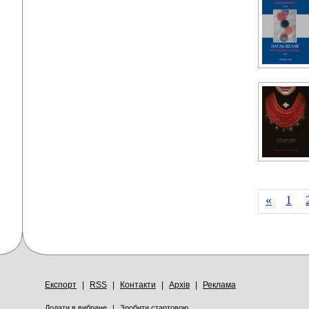
«
1
Експорт
|
RSS
|
Контакти
|
Архів
|
Реклама
Додати в вибране
|
Зробити стартовою