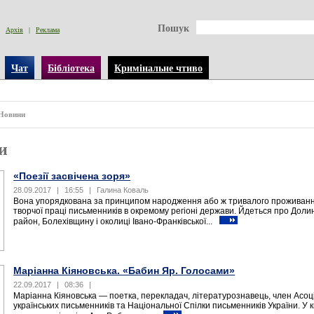
Пошук
Архів
|
Реклама
Чат
Бібліотека
Кримінальне чтиво
Новини
и
«Поезії засвічена зоря»
28.09.2017
|
16:55
|
Галина Коваль
Вона упорядкована за принципом народження або ж тривалого проживанн
творчої праці письменників в окремому регіоні держави. Йдеться про Доли
район, Болехівщину і околиці Івано-Франківської...
Маріанна Кіяновська. «Бабин Яр. Голосами»
22.09.2017
|
08:36
|
Маріанна Кіяновська — поетка, перекладач, літературознавець, член Асоці
українських письменників та Національної Спілки письменників України. У к