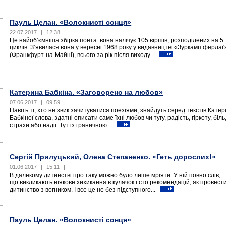
Пауль Целан. «Волокнисті сонця»
22.07.2017
|
12:38
|
Це найоб’ємніша збірка поета: вона налічує 105 віршів, розподілених на 5
циклів. З’явилася вона у вересні 1968 року у видавництві «Зуркамп ферлаґ
(Франкфурт-на-Майні), всього за рік після виходу...
Катерина Бабкіна. «Заговорено на любов»
07.06.2017
|
09:59
|
Навіть ті, хто не звик зачитуватися поезіями, знайдуть серед текстів Кате
Бабкіної слова, здатні описати саме їхні любов чи тугу, радість, гіркоту, біль
страхи або надії. Тут із граничною...
Сергій Прилуцький, Олена Степаненко. «Геть дорослих!»
01.06.2017
|
15:11
|
В далекому дитинстві про таку можно було лише мріяти. У ній повно слів,
що викликають ніякове хихикання в кулачок і сто рекомендацій, як провест
дитинство з вогником. І все це не без підступного...
Пауль Целан. «Волокнисті сонця»