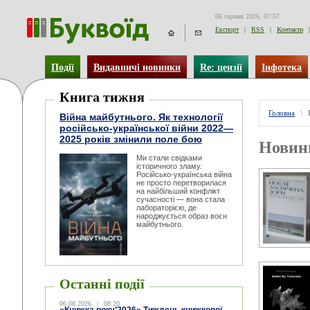
06 серпня 2026, 07:57
Експорт
|
RSS
|
Контакти
|
Події
Видавничі новинки
Re: цензії
Інфотека
Книга тижня
Головна
\
Війна майбутнього. Як технології
російсько-української війни 2022—
2025 років змінили поле бою
Новин
Ми стали свідками
історичного зламу.
Російсько-українська війна
не просто перетворилася
на найбільший конфлікт
сучасності — вона стала
лабораторією, де
народжується образ воєн
майбутнього.
Останні події
06.08.2026
|
08:20