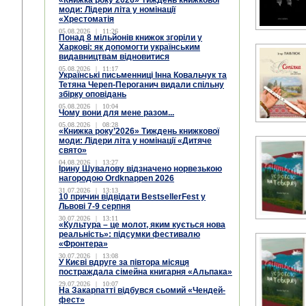
«Книжка року’2026» Тиждень книжкової
моди: Лідери літа у номінації
«Хрестоматія
05.08.2026
|
11:26
Понад 8 мільйонів книжок згоріли у
Харкові: як допомогти українським
видавництвам відновитися
05.08.2026
|
11:17
Українські письменниці Інна Ковальчук та
Тетяна Череп-Пероганич видали спільну
збірку оповідань
05.08.2026
|
10:04
Чому вони для мене разом...
05.08.2026
|
08:28
«Книжка року’2026» Тиждень книжкової
моди: Лідери літа у номінації «Дитяче
свято»
04.08.2026
|
13:27
Ірину Шувалову відзначено норвезькою
нагородою Ordknappen 2026
31.07.2026
|
13:13
10 причин відвідати BestsellerFest у
Львові 7-9 серпня
30.07.2026
|
13:11
«Культура – це молот, яким кується нова
реальність»: підсумки фестивалю
«Фронтера»
30.07.2026
|
13:08
У Києві вдруге за півтора місяця
постраждала сімейна книгарня «Альпака»
29.07.2026
|
10:07
На Закарпатті відбувся сьомий «Чендей-
фест»