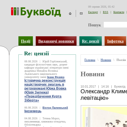
09 серпня 2026, 05:42
Експорт
|
RSS
|
Контакти
|
Пошук
Події
Видавничі новинки
Re: цензії
Інфотека
Re: цензії
Головна
\
Новини
\
Поезія
08.08.2026
|
Юрій Горблянський,
кандидат філологічних наук, доцент
кафедри української літератури імені
академіка Михайла Возняка
Новини
Львівського національного
університету імені
Івана Франка
Історична реконструкція
націєтворчих змагань в
10.01.2017
|
14:16
|
Буквоїд
ретроромані Юрка Вовка
Олександр Климе
(Юрія Зилюка)
«Передбачення Курта
левітацію»
Зіберта»
06.08.2026
|
Віктор Палинський
Іноземець
04.08.2026
|
Тетяна Мороз,
письменниця, книжкова оглядачка,
бібліотекарка