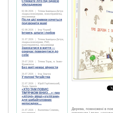
Строкате літо під однією
обкладинкою
02.08.2026
|
Тетяна Іваніцька-Дячун
лікарка-психіатриня, психотерапевтка,
письменниця
Після цієї книжки хочеться
подзвонити мамі
02.08.2026
|
Ігор Чорний
Інтриги, шпаги і любов
31.07.2026
|
Тетяна Іваніцька-Дячун,
лікарка-психіатриня, PhD,
психотерапевтка, письменниця
Закохатися в життя —
означає повернутися до
себе
29.07.2026
|
Тетяна Торак, м. Івано-
Франківськ
Без миті немає вічности
26.07.2026
|
Ігор Зіньчук
У полоні Чугайстра
22.07.2026
|
Юрій Горблянський,
Львів–Зашків
«ХТО ТАМ ПОВИС
ТІМ’ЯЧКОМ ВНИЗ…»: про
«діточі» вірші-«хулігани»
для шибайголовних
непосидюх…
Дерева, помножені в по
21.07.2026
|
Валентина Семеняк,
горизонти і води, нагадую
письменниця