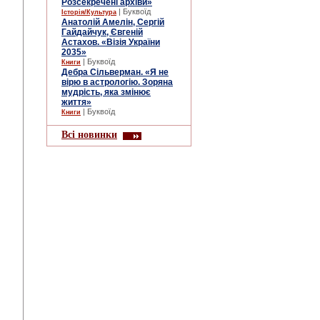
Розсекречені архіви»
| Буквоїд
Історія/Культура
Анатолій Амелін, Сергій
Гайдайчук, Євгеній
Астахов. «Візія України
2035»
| Буквоїд
Книги
Дебра Сільверман. «Я не
вірю в астрологію. Зоряна
мудрість, яка змінює
життя»
| Буквоїд
Книги
Всі новинки