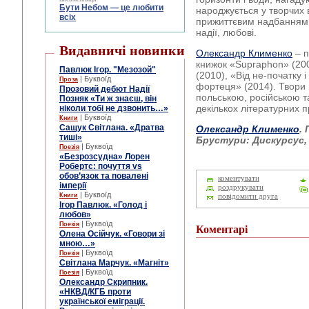
Бути Небом ― це любити
народжується у творчих 
всіх
прижиттєвим надбанням 
надії, любові.
Видавничі новинки
Олександр Клименко
– п
книжок «Supraphon» (20
Павлюк Ігор. "Мезозой"
(2010), «Від не-початку 
| Буквоїд
Проза
фортеця» (2014). Твори
Прозовий дебют Надії
польською, російською 
Позняк «Ти ж знаєш, він
декількох літературних п
ніколи тобі не дзвонить…»
| Буквоїд
Книги
Сащук Світлана. «Дратва
Олександр Клименко
.
тиші»
Брустури: Дискурсус, 2
| Буквоїд
Поезія
«Безрозсудна» Лорен
Робертс: почуття vs
обов’язок та повалені
коментувати
імперії
роздрукувати
| Буквоїд
Книги
повідомити друга
Ігор Павлюк. «Голод і
любов»
| Буквоїд
Поезія
Коментарі
Олена Осійчук. «Говори зі
мною…»
| Буквоїд
Поезія
Світлана Марчук. «Магніт»
| Буквоїд
Поезія
Олександр Скрипник.
«НКВД/КГБ проти
української еміграції.