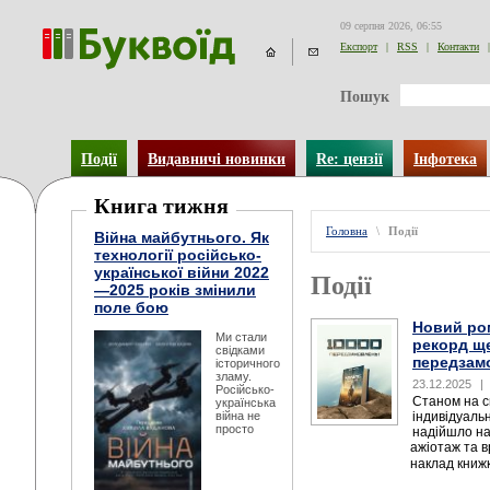
09 серпня 2026, 06:55
Експорт
|
RSS
|
Контакти
|
Пошук
Події
Видавничі новинки
Re: цензії
Інфотека
Книга тижня
Головна
\
Події
Війна майбутнього. Як
технології російсько-
української війни 2022
Події
—2025 років змінили
поле бою
Новий ро
Ми стали
рекорд ще
свідками
передзам
історичного
зламу.
23.12.2025
|
Російсько-
Станом на с
українська
війна не
індивідуаль
просто
надійшло на
ажіотаж та 
наклад книжк