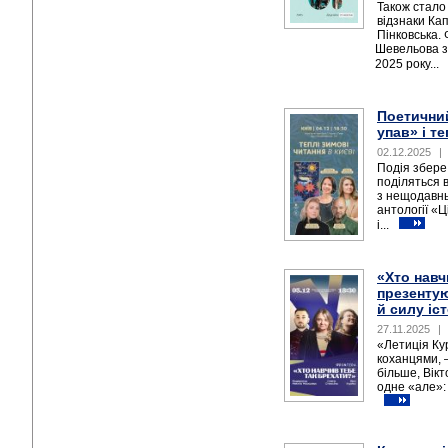
Також стало
відзнаки Ка
Пінковська. 
Шевельова за
2025 року...
Поетичний 
упав» і те
02.12.2025
|
Подія збере 
поділяться 
з нещодавнь
антології «Ц
і...
«Хто навч
презентую
й силу іс
27.11.2025
|
«Летиція Кур
коханцями, 
більше, Вікт
одне «але»: 