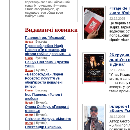
перетворилася на найбільший
конфлікт сучасності — вона
«Traje de 
стала лабораторією, де
книга Юрі
народжується образ воєн
майбутнього.
22.12.2025
|
Це перша за
збірка Тарна
Видавничі новинки
водночас ос
попрацювати
Павлюк Ігор. "Мезозой"
вірші» місти
| Буквоїд
Проза
Прозовий дебют Надії
Позняк «Ти ж знаєш, він
ніколи тобі не дзвонить…»
26 грудня
| Буквоїд
Книги
львів’ян 
Сащук Світлана. «Дратва
в Дива”
тиші»
| Буквоїд
22.12.2025
|
Поезія
«Безрозсудна» Лорен
“У час Різдв
Робертс: почуття vs
місто, я за
обов’язок та повалені
— на теплу м
імперії
оживуть у су
| Буквоїд
Книги
стане промін
Ігор Павлюк. «Голод і
любов»
| Буквоїд
Поезія
Ілларіон 
Олена Осійчук. «Говори зі
«Книгу Ем
мною…»
| Буквоїд
Поезія
20.12.2025
|
Світлана Марчук. «Магніт»
Автор бестсе
| Буквоїд
Поезія
«Білий попі
Олександр Скрипник.
розповість п