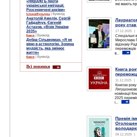
«НКВД/КГБ проти
які мають пр
української еміграції.
Розсекречені архіви»
| Буквоїд
Історія/Культура
Анатолій Амелін, Сергій
Лауреатом
Гайдайчук, Євгеній
року став
Астахов. «Візія України
2035»
17.12.2025
|
| Буквоїд
Спеціальні 
Книги
Дебра Сільверман. «Я не
Мирослава П
вірю в астрологію. Зоряна
відзнаку Рад
мудрість, яка змінює
переможців с
життя»
в...
| Буквоїд
Книги
Всі новинки
Книга рок
переможц
11.12.2025
|
Книгою року
Лягушонкової
номінації Кн
2025 перемі
і...
Премія ім
Оголошено
володарки
09.12.2025
|