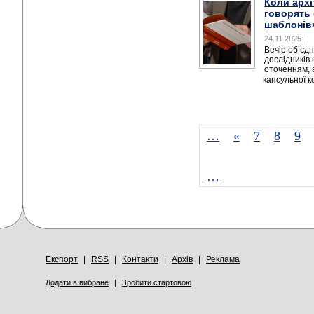
Коли архі
говорять
шаблонів»
24.11.2025
|
Вечір об’єдн
дослідників 
оточенням, 
капсульної к
…
«
7
8
9
…
Експорт
|
RSS
|
Контакти
|
Архів
|
Реклама
Додати в вибране
|
Зробити стартовою