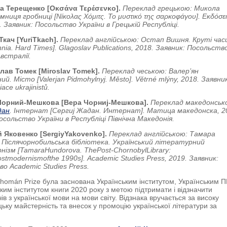
а Терещенко [Οκσάνα Τερέσενκο].
Переклад грецькою: Микола
мниця гробниці [Νίκολας Χόμιτς. Το μυστικό της σαρκοφάγου]. Εκδόσε
. Заявник: Посольство України в Грецькій Республіці.
Ткач [
Yuri
Tkach
].
Переклад англійською: Остап Вишня.
Круті час
hnia. Hard Times]. Glagoslav Publications, 2018. Заявник: Посольств
Австралії.
лав Томек [Miroslav Tomek].
Переклад чеською: Валер’ян
й. Місто [Valerjan Pidmohylnyj. Město]. Větrné mlýny, 2018. Заявни
ace ukrajinistů.
Чорний-Мешкова [Вера Чорниј-Мешкова].
Переклад македонськ
дан
. Інтернат [Сергиј Жадан. Интернат]. Матица македонска, 2
осольство України в Республіці Північна Македонія.
й Яковенко [
Sergiy
Yakovenko
].
Переклад англійською: Тамара
 Післячорнобильська бібліотека. Український літературний
нізм [
Tamara
Hundorova
.
The
Post
-
Chornobyl
Library
:
ostmodernism
of
the
1990
s
].
Academic Studies Press, 2019. Заявник:
о Academic Studies Press.
homán Prize була заснована Українським інститутом, Українським 
ьким інститутом книги 2020 року з метою підтримати і відзначити
в з української мови на мови світу. Відзнака вручається за високу
ьку майстерність та внесок у промоцію української літератури за