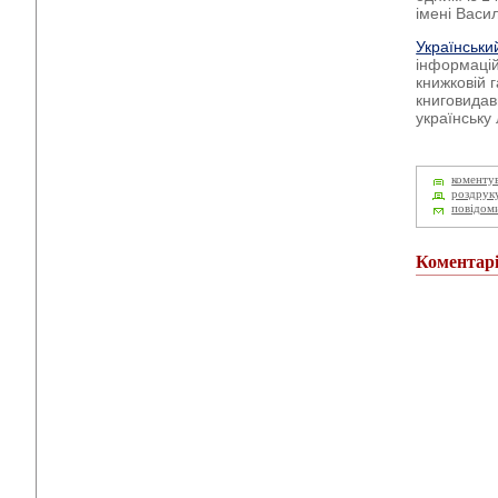
імені Васи
Український
інформацій
книжковій 
книговидав
українську
коменту
роздрук
повідом
Коментар