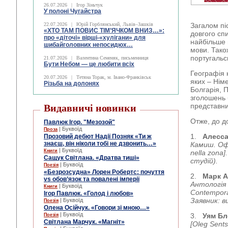
26.07.2026
|
Ігор Зіньчук
У полоні Чугайстра
22.07.2026
|
Юрій Горблянський, Львів–Зашків
Загалом пі
«ХТО ТАМ ПОВИС ТІМ’ЯЧКОМ ВНИЗ…»:
довгого сп
про «діточі» вірші-«хулігани» для
найбільше 
шибайголовних непосидюх…
мови. Також
португальсь
21.07.2026
|
Валентина Семеняк, письменниця
Бути Небом ― це любити всіх
Географія 
20.07.2026
|
Тетяна Торак, м. Івано-Франківськ
яких – Німе
Різьба на долонях
Болгарія, 
зголошень
представни
Видавничі новинки
Отже, до д
Павлюк Ігор. "Мезозой"
| Буквоїд
Проза
1.
Алессан
Прозовий дебют Надії Позняк «Ти ж
знаєш, він ніколи тобі не дзвонить…»
Камиш. Офо
| Буквоїд
Книги
nella zona].
Сащук Світлана. «Дратва тиші»
студій).
| Буквоїд
Поезія
«Безрозсудна» Лорен Робертс: почуття
2.
Марк А
vs обов’язок та повалені імперії
Антологія 
| Буквоїд
Книги
Contemporar
Ігор Павлюк. «Голод і любов»
Заявник: в
| Буквоїд
Поезія
Олена Осійчук. «Говори зі мною…»
| Буквоїд
3.
Уям Бл
Поезія
Світлана Марчук. «Магніт»
[Oleg Sents