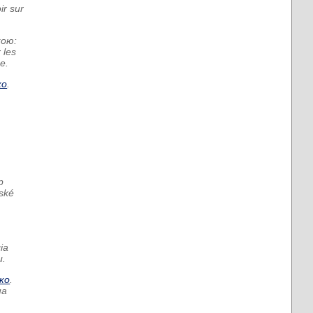
ir sur
кою:
 les
e.
ко
.
р
sk
é
ia
u.
ко
.
на