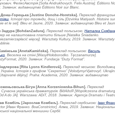
ухович
. Фелікс
Австрія
[Sofia Andrukhovych. Felix Austria]. Éditions No
8.
Заявник: видавництво Éditions Noir sur Blanc.
 Донш-Горецька [Justine Donche-Horetska].
Переклад французь
атіяш
. Історії про троянди, дощ і сіль [Dzvinka Matiyash.
Histoire sur
uie et le sel]. Bleu et Jaune, 2020.
Заявник: видавництво Bleu et Jaun
 Задура [
Bohdan
Zadura
].
Переклад польською:
Наталка Снядан
ер не налаштована платити більше [
Natalka
Ś
niadanko
.
nie
zamierza
p
ł
aci
ć
wi
ę
cej
].
Warsztaty Kultury, 2019. Заявник: Warsztaty
blinie.
Камінська [
Aneta
Kami
ń
ska
].
Переклад польською:
Василь
ько
. Веселка на стіні [
Wasyl
Ho
ł
oborodko
.
T
ę
cza
na
murze
].
u
ż
y
Format
, 2020.
Заявник: Fundacja “Duży Format”.
індлерова [Rita Lyons Kindlerová].
Переклад чеською: Володими
 Україна. Історія з грифом “Секретно” [
Volodymyr
Vjatrovy
č.
Ukrajin
Utajovan
é
d
ě
jiny
].
Praha: Academia, 2020. Заявник: видавництво
Коженьовська-Бігун [Anna Korzeniowska-Bihun].
Переклад
 Сучасна українська драматургія. Від
А
до
Я
[Współczesna dramaturg
Od A do JA]. Warszawa: ADiT, 2018. Заявник: Agencja Dramatu i Teatr
ав Комбіль [Јарослав Комбиљ].
Переклад сербською:
Іван Фран
ctor
[Иван Франко.
Boa
Constrictor
]. Алма, 2019. Заявник: Національ
нської національної меншини Сербії.