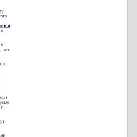
ту
кого
талія
ех
–
15
, яка
ром,
,
ої і
жуємо
ті
нує
мій