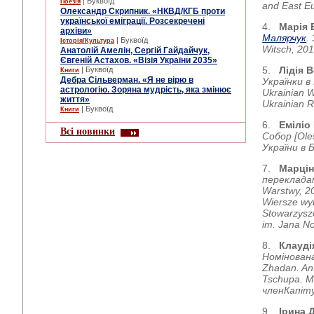
| Буквоїд
Поезія
and East Eu
Олександр Скрипник. «НКВД/КГБ проти
української еміграції. Розсекречені
4.
Марія 
архіви»
Малярчук
.
| Буквоїд
Історія/Культура
Witsch, 20
Анатолій Амелін, Сергій Гайдайчук,
Євгеній Астахов. «Візія України 2035»
5.
Лідія 
| Буквоїд
Книги
Дебра Сільверман. «Я не вірю в
Українки в
астрологію. Зоряна мудрість, яка змінює
Ukrainian 
життя»
Ukrainian R
| Буквоїд
Книги
6.
Еміліо
Всі новинки
Собор [Oles
України в Б
7.
Марцін
переклада
Warstwy, 2
Wiersze wy
Stowarzysz
im. Jana N
8.
Клауд
Номінован
Zhadan. An
Tschupa. M
член
Капіт
9.
Ірина