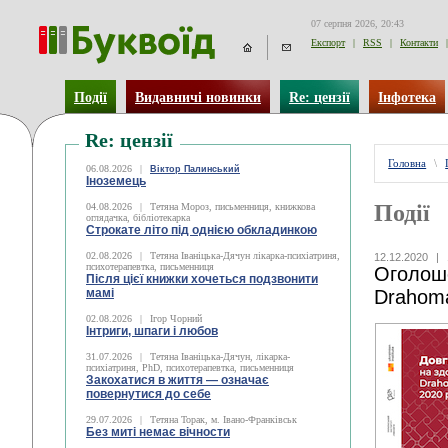
07 серпня 2026, 20:43
Експорт
|
RSS
|
Контакти
|
Події
Видавничі новинки
Re: цензії
Інфотека
Re: цензії
Головна
\
06.08.2026
|
Віктор Палинський
Іноземець
Події
04.08.2026
|
Тетяна Мороз, письменниця, книжкова
оглядачка, бібліотекарка
Строкате літо під однією обкладинкою
02.08.2026
|
Тетяна Іваніцька-Дячун лікарка-психіатриня,
12.12.2020
|
психотерапевтка, письменниця
Оголоше
Після цієї книжки хочеться подзвонити
мамі
Drahomá
02.08.2026
|
Ігор Чорний
Інтриги, шпаги і любов
31.07.2026
|
Тетяна Іваніцька-Дячун, лікарка-
психіатриня, PhD, психотерапевтка, письменниця
Закохатися в життя — означає
повернутися до себе
29.07.2026
|
Тетяна Торак, м. Івано-Франківськ
Без миті немає вічности