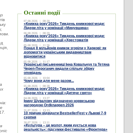
Останні події
до
тів
07.08.2026
|
08:20
«Книжка року’2026» Тиждень книжкової моди:
ьку
Лідери літа у номінації «Минувшина»
у,
мови.
06.08.2026
|
08:20
«Книжка року’2026» Тиждень книжкової моди:
Лідери літа у номінації «Хрестоматія
ед
05.08.2026
|
11:26
еція,
Понад 8 мільйонів книжок згоріли у Харкові: як
допомогти українським видавництвам
відновитися
05.08.2026
|
11:17
Українські письменниці Інна Ковальчук та Тетяна
Череп-Пероганич видали спільну збірку
оповідань
05.08.2026
|
10:04
Чому вони для мене разом...
ta
05.08.2026
|
08:28
их
«Книжка року’2026» Тиждень книжкової моди:
Лідери літа у номінації «Дитяче свято»
04.08.2026
|
13:27
Ірину Шувалову відзначено норвезькою
нів:
нагородою Ordknappen 2026
he
31.07.2026
|
13:13
17.
10 причин відвідати BestsellerFest у Львові 7-9
серпня
30.07.2026
|
13:11
«Культура – це молот, яким кується нова
я
реальність»: підсумки фестивалю «Фронтера»
onic