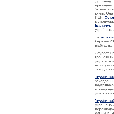
До складу 
президент 
Українськог
книги;
Оля
ПЕН;
Оста
менеджерка
Іваничук
–
українськи
За
умовами
березня 202
відбудеться
Лауреат Пр
грошову ви
додаткові м
інституту т
закордонни
Український
закордонни
внутрішньо
міжнародні
для взаємод
Українськ
українських
перекладач
одним із 1