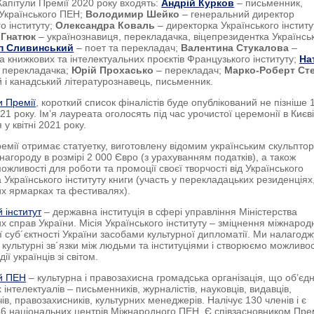
Капітули Премії 2020 року входять:
Андрій Курков
– письменник,
Українського ПЕН;
Володимир Шейко
– генеральний директор
о інституту;
Олександра Коваль
– директорка Українського інститу
 Гнатюк
– українознавиця, перекладачка, віцепрезидентка Українсь
п Сливинський
– поет та перекладач;
Валентина Стукалова
–
 книжкових та інтелектуальних проєктів Французького інституту;
На
 перекладачка;
Юрій Прохасько
– перекладач;
Марко-Роберт Ст
й і канадський літературознавець, письменник.
 Премії
, короткий список фіналістів буде опублікований не пізніше 
1 року. Ім’я лауреата оголосять під час урочистої церемонії в Києві
 у квітні 2021 року.
емії отримає статуетку, виготовлену відомим українським скульпто
нагороду в розмірі 2 000 Євро (з урахуванням податків), а також
ожливості для роботи та промоції своєї творчості від Українського
а Українського інституту книги (участь у перекладацьких резиденціях
х ярмарках та фестивалях).
 інститут
– державна інституція в сфері управління Міністерства
х справ України. Місія Українського інституту – зміцнення міжнародн
ї суб´єктності України засобами культурної дипломатії. Ми налагод
 культурні зв´язки між людьми та інституціями і створюємо можливос
ії українців зі світом.
ий ПЕН
– культурна і правозахисна громадська організація, що об’єд
 інтелектуалів – письменників, журналістів, науковців, видавців,
ів, правозахисників, культурних менеджерів. Налічує 130 членів і є
46 національних центрів Міжнародного ПЕН. Є співзасновником Пре