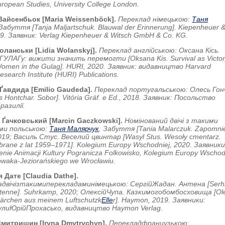
ropean Studies, University College London.
Вайсенбьок [Maria Weissenböck].
Переклад німецькою:
Таня
 Забуття [Tanja Maljartschuk. Blauwal der Erinnerung]. Kiepenheuer 
19. Заявник: Verlag Kiepenheuer & Witsch GmbH & Co. KG.
Воланськи [Lidia Wolanskyj].
Переклад англійською: Оксана Кісь.
 ГУЛАГу: вижити значить перемогти [Oksana Kis. Survival as Victor
Women in the Gulag]. HURI, 2020. Заявник: видавництво Harvard
esearch Institute (HURI) Publications.
 Ґавдида [Emilio Gaudeda].
Переклад португальською: Олесь Гон
 Hontchar. Sobor]. Vitória Gráf. e Ed., 2018. Заявник: Посольство
разилії.
 Ґачковський [Marcin Gaczkowski].
Номінований двічі з такими
ми польською:
Таня Малярчук
. Забуття [Tania Malarczuk. Zapomnie
019; Василь Стус. Веселий цвинтар [Wasyl Stus. Wesoły cmentarz.
brane z lat 1959–1971]. Kolegium Europy Wschodniej, 2020. Заявники
enie Animacji Kultury Pogranicza Folkowisko, Kolegium Europy Wschod
owaka-Jeziorańskiego we Wrocławiu.
ія
Дате
[Claudia Dathe].
а
двічі
з
такими
перекладами
німецькою
:
Сергій
Жадан
.
Антена
[Serhi
tenne]. Suhrkamp, 2020;
Олексій
Чупа
.
Казки
мого
бомбосховища
[Ole
ärchen aus meinem Luftschutzk
Elle
r]. Haymon, 2019.
Заявники
:
ули
Юрій
Прохасько
,
видавництво
Haymon Verlag.
Дмитришин
[Iryna Dmytrychyn].
Переклад
французькою
: