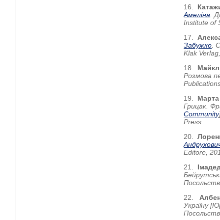
16.
Катаж
Амеліна
.
Д
Institute o
17.
Алекса
Забужко
. 
Klak Verlag
18.
Майкл
Розмова пе
Publication
19.
Марта 
Грицак. Фр
Community
Press.
20.
Лорен
Андрухови
Editore, 20
21.
Імаде
Бейрутськ
Посольство
22.
Албен
Україну [Ю
Посольство