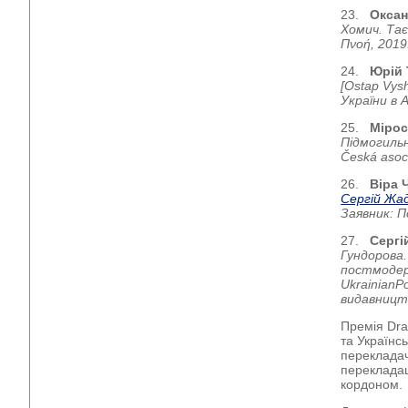
23.
Оксан
Хомич. Тає
Πνοή, 2019
24.
Юрій 
[Ostap Vys
України в 
25.
Мірос
Підмогильни
Česká asoci
26.
Віра 
Сергій Жа
Заявник: П
27.
Сергі
Гундорова.
постмодер
Ukrainian
P
видавництв
Премія Dra
та Українс
перекладачі
перекладац
кордоном.