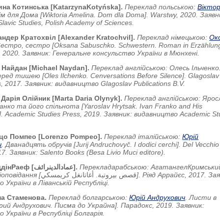
ина Котинська [
Katarzyna
Koty
ń
ska
].
Переклад польською:
Віктор
ім для Дома [Wiktoria Amelina. Dom dla Doma]. Warstwy, 2020. Заявн
f Slavic Studies, Polish Academy of Sciences.
ндер Кратохвіл [Alexander Kratochvil].
Переклад німецькою:
Ок
Сестро
,
сестро
[Oksana Sabuschko. Schwestern. Roman in Erzählung
, 2020.
Заявник: Генеральне консульство України в Мюнхені.
 Найдан [Michael Naydan].
Переклад англійською: Олесь Ільченко
ред тишею [Oles Ilchenko. Cenversations Before Silence]. Glagoslav
s, 2017. Заявник: видавництво Glagoslav Publications B.V.
Дарія Олійник [Marta Daria Olynyk].
Переклад англійською: Ярос
анко та його спільнота [Yaroslav Hrytsak. Ivan Franko and His
]. Academic Studies Press, 2019. Заявник: видавництво Academic St
цо Помпео [Lorenzo Pompeo].
Переклад італійською:
Юрій
ч
. Дванадцять обручів [Jurij Andruchovyč. I dodici cerchi]. Del Vecchio
17. Заявник: Salento Books (Besa Livio Muci editore).
ддін
Раеф
[
رائف
الدين
عماد
].
Переклад
арабською
:
Агатангел
Кримськи
і
оповідання
[
قصص بيروتية. أغاتانغل كريمسكي
].
Ріяд Аррайєс, 2017. Зая
 України в Ліванській Республіці.
а Стаменова.
Переклад болгарською:
Юрій Андрухович
. Листи в
рий Андрухович. Писма до Украйна]. Парадокс, 2019. Заявник:
 України в Республіці Болгарія.