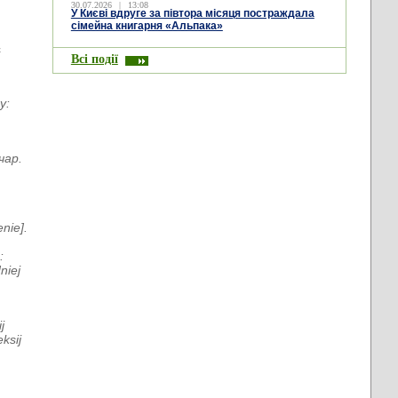
30.07.2026
|
13:08
У Києві вдруге за півтора місяця постраждала
сімейна книгарня «Альпака»
&
Всі події
y:
чар.
nie].
:
niej
j
ksij