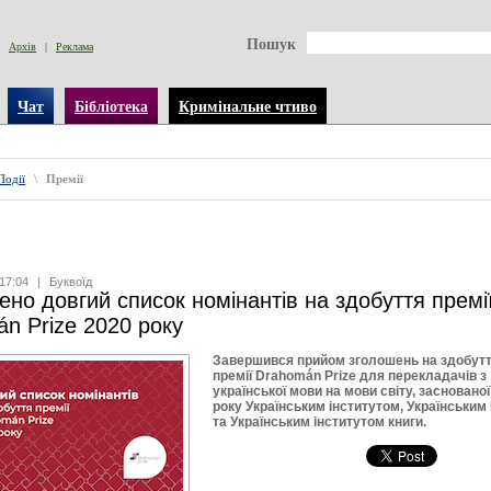
Пошук
Архів
|
Реклама
Чат
Бібліотека
Кримінальне чтиво
Події
\
Премії
17:04
|
Буквоїд
но довгий список номінантів на здобуття премі
n Prize 2020 року
Завершився прийом зголошень на здобут
премії Drahomán Prize для перекладачів з
української мови на мови світу, заснованої
року Українським інститутом, Українським
та Українським інститутом книги.