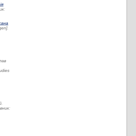
ія
ик:
сана
en].
.
лав
udies
й
.
вник: