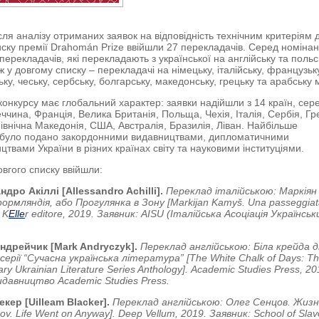
сля аналізу отриманих заявок на відповідність технічним критеріям 
иску премії Drahomán Prize ввійшли 27 перекладачів. Серед номінан
перекладачів, які перекладають з української на англійську та польс
 у довгому списку – перекладачі на німецьку, італійську, французьк
ку, чеську, сербську, болгарську, македонську, грецьку та арабську 
конкурсу має глобальний характер: заявки надійшли з 14 країн, сер
ччина, Франція, Велика Британія, Польща, Чехія, Італія, Сербія, Гр
Північна Македонія, США, Австралія, Бразилія, Ліван. Найбільше
 було подано закордонними видавництвами, дипломатичними
цтвами України в різних країнах світу та науковими інституціями.
овгого списку ввійшли:
дро Акіллі [Allessandro Achilli].
Переклад італійською: Маркіян
рмляндія, або Прогулянка в Зону [Markijan Kamyš. Una passeggia
 K
Elle
r editore, 2019. Заявник: AISU (Італійська Асоціація Українськ
ндрейчик [Mark Andryczyk].
Переклад англійською: Біла крейда д
серії “Сучасна українська література” [The White Chalk of Days: T
y Ukrainian Literature Series Anthology]. Academic Studies Press, 20
идавництво Academic Studies Press.
екер [Uilleam Blacker].
Переклад англійською: Олег Сенцов. Жизн
ov. Life Went on Anyway]. Deep Vellum, 2019.
Заявник
: School of Slav