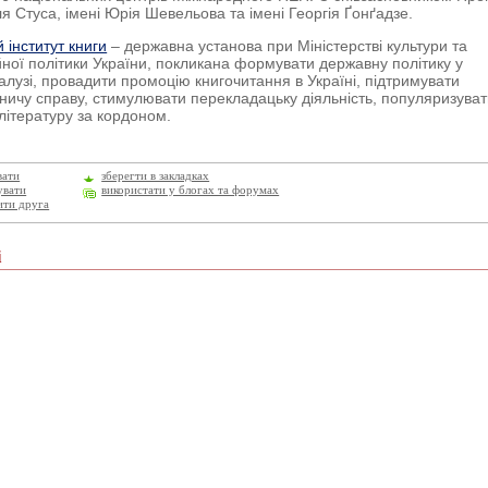
ля Стуса, імені Юрія Шевельова та імені Георгія Ґонґадзе.
 інститут книги
– державна установа при Міністерстві культури та
ної політики України, покликана формувати державну політику у
галузі, провадити промоцію книгочитання в Україні, підтримувати
ничу справу, стимулювати перекладацьку діяльність, популяризува
 літературу за кордоном.
вати
зберегти в закладках
увати
використати у блогах та форумах
ити друга
і