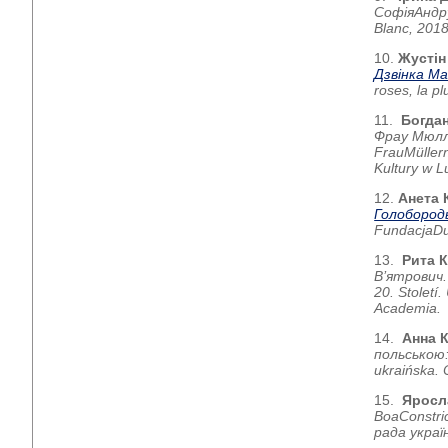
Софія
Андр
Blanc, 201
10.
Жустін
Дзвінка М
roses, la pl
11.
Богдан
Фрау Мюлл
Frau
M
ü
ller
Kultury w Lu
12.
Анета 
Голобород
Fundacja
D
13.
Рита К
В’ятрович.
20.
Stolet
í.
Academia.
14.
Анна 
польською:
ukraińska. 
15.
Яросл
Boa
Constri
рада украї