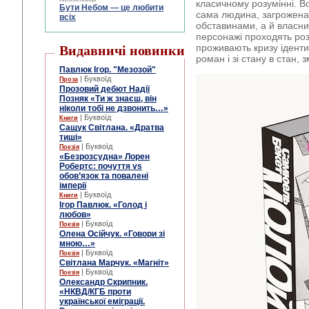
класичному розумінні. Во
Бути Небом ― це любити
сама людина, загрожена 
всіх
обставинами, а й власни
персонажі проходять роз
проживають кризу іденти
Видавничі новинки
роман і зі стану в стан,
Павлюк Ігор. "Мезозой"
| Буквоїд
Проза
Прозовий дебют Надії
Позняк «Ти ж знаєш, він
ніколи тобі не дзвонить…»
| Буквоїд
Книги
Сащук Світлана. «Дратва
тиші»
| Буквоїд
Поезія
«Безрозсудна» Лорен
Робертс: почуття vs
обов’язок та повалені
імперії
| Буквоїд
Книги
Ігор Павлюк. «Голод і
любов»
| Буквоїд
Поезія
Олена Осійчук. «Говори зі
мною…»
| Буквоїд
Поезія
Світлана Марчук. «Магніт»
| Буквоїд
Поезія
Олександр Скрипник.
«НКВД/КГБ проти
української еміграції.