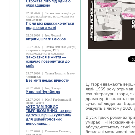
Строкате літо під однією
обкладинкою
02.08.2026
|
Тетяна Іваніцька-Дячун
лікарка-психіатриня, психотерапевтка,
письменниця
Після цієї книжки хочеться
подзвонити мамі
02.08.2026
|
Ігор Чорний
Інтриги, шпаги і любов
31.07.2026
|
Тетяна Іваніцька-Дячун,
лікарка-психіатриня, PhD,
психотерапевтка, письменниця
Закохатися в життя —
означає повернутися до
себе
29.07.2026
|
Тетяна Торак, м. Івано-
Франківськ
Без миті немає вічности
Ці твори вважають верш
26.07.2026
|
Ігор Зіньчук
який 1969 року отримав 
У полоні Чугайстра
«за літературні твори, я
драматургії сягають вер
22.07.2026
|
Юрій Горблянський,
сучасної людини». Вида
Львів–Зашків
«ХТО ТАМ ПОВИС
очікують в лютому 2026 
ТІМ’ЯЧКОМ ВНИЗ…»: про
«діточі» вірші-«хулігани»
В усіх трьох романах тр
для шибайголовних
умирає», «Несказанний»
непосидюх…
абсурдистському стилі п
безмежні можливості пис
21.07.2026
|
Валентина Семеняк,
письменниця