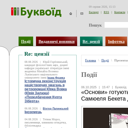
09 серпня 2026, 15:13
Експорт
|
RSS
|
Контакти
|
Пошук
Події
Видавничі новинки
Re: цензії
Інфотека
Re: цензії
Головна
\
Події
\
Презентац
08.08.2026
|
Юрій Горблянський,
кандидат філологічних наук, доцент
кафедри української літератури імені
академіка Михайла Возняка
Події
Львівського національного
університету імені
Івана Франка
Історична реконструкція
націєтворчих змагань в
06.10.2025
|
15:47
|
Буквоїд
ретроромані Юрка Вовка
«Основи» готують
(Юрія Зилюка)
«Передбачення Курта
Самюеля Бекета д
Зіберта»
06.08.2026
|
Віктор Палинський
Іноземець
04.08.2026
|
Тетяна Мороз,
письменниця, книжкова оглядачка,
бібліотекарка