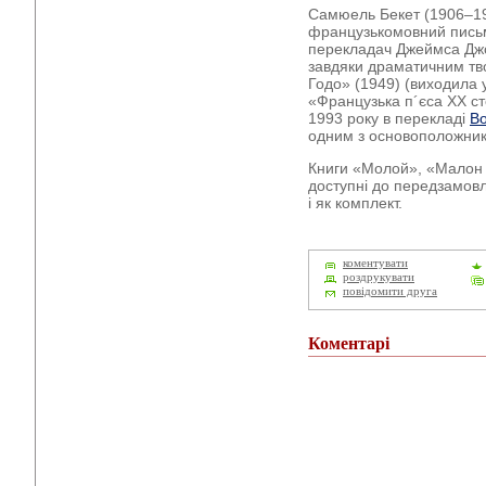
Самюель Бекет (1906–198
французькомовний письм
перекладач Джеймса Джо
завдяки драматичним тв
Годо» (1949) (виходила у
«Французька п´єса XX ст
1993 року в перекладі
В
одним з основоположник
Книги «Молой», «Малон
доступні до передзамов
і як комплект.
коментувати
роздрукувати
повідомити друга
Коментарі