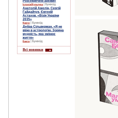
Розсекречені архіви»
| Буквоїд
Історія/Культура
Анатолій Амелін, Сергій
Гайдайчук, Євгеній
Астахов. «Візія України
2035»
| Буквоїд
Книги
Дебра Сільверман. «Я не
вірю в астрологію. Зоряна
мудрість, яка змінює
життя»
| Буквоїд
Книги
Всі новинки