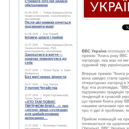
Строкате літо під однією
обкладинкою
02.08.2026
|
Тетяна Іваніцька-Дячун
лікарка-психіатриня, психотерапевтка,
письменниця
Після цієї книжки хочеться
подзвонити мамі
02.08.2026
|
Ігор Чорний
Інтриги, шпаги і любов
31.07.2026
|
Тетяна Іваніцька-Дячун,
лікарка-психіатриня, PhD,
BBC
Україна
оголошує п
психотерапевтка, письменниця
Закохатися в життя —
премію "Книга року ВВС 
означає повернутися до
нагороди, яка має на ме
себе
художній твір українськ
29.07.2026
|
Тетяна Торак, м. Івано-
Вперше премію "Книга ро
Франківськ
Без миті немає вічности
вона швидко стала одні
літературних нагород в У
26.07.2026
|
Ігор Зіньчук
Кур´ята розповідає: "ВВ
У полоні Чугайстра
підтримуємо традицію г
22.07.2026
|
Юрій Горблянський,
тенденцій в сучасній укра
Львів–Зашків
що премія Книга року В
«ХТО ТАМ ПОВИС
нашими читачами про мо
ТІМ’ЯЧКОМ ВНИЗ…»: про
«діточі» вірші-«хулігани»
про ті ідеї й проблеми, 
для шибайголовних
непосидюх…
Прийом номінацій на пр
починається на щорічном
21.07.2026
|
Валентина Семеняк,
(Україна). ВВС Україна 
письменниця