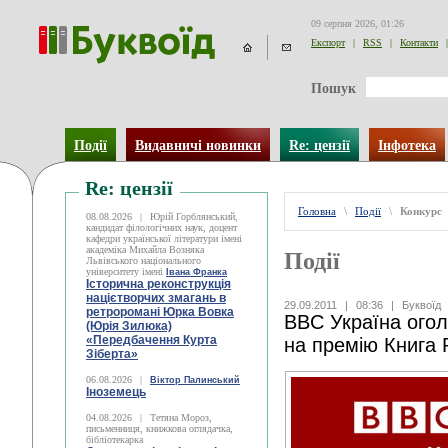
09 серпня 2026, 01:26
Експорт
|
RSS
|
Контакти
|
Пошук
Події
Видавничі новинки
Re: цензії
Інфотека
Re: цензії
Головна
\
Події
\
Конкурс
08.08.2026
|
Юрій Горблянський,
кандидат філологічних наук, доцент
кафедри української літератури імені
академіка Михайла Возняка
Події
Львівського національного
університету імені
Івана Франка
Історична реконструкція
націєтворчих змагань в
29.09.2011
|
08:36
|
Буквоїд
ретроромані Юрка Вовка
BBC Україна огол
(Юрія Зилюка)
«Передбачення Курта
на премію Книга Р
Зіберта»
06.08.2026
|
Віктор Палинський
Іноземець
04.08.2026
|
Тетяна Мороз,
письменниця, книжкова оглядачка,
бібліотекарка