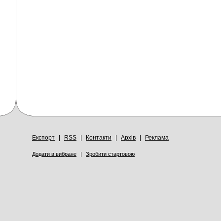
Експорт
|
RSS
|
Контакти
|
Архів
|
Реклама
Додати в вибране
|
Зробити стартовою