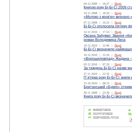
04.12.2009
|
18:37
|
Події
Книгою року Бі-Бі-Сі 2009 ст
19.12.2008
|
18:50
|
Події
«Молоко з кров’ю» визнано «
07.12.2008
|
16:22
|
Події
Бі-Бі-Сі оголосила пятірку ф
14.12.2010
|
17:53
|
Події
Оксана Забужко: Звання «Кни
роман Володимира Лиса
10.12.2010
|
22:06
|
Події
Бі-Бі-Сі визначило найкра
10.12.2010
|
15:26
|
Події
«Ворошиловград» Жадана – к
03.12.2010
|
07:20
|
Події
За тиждень Бі-Бі-Сі назве кн
27.11.2010
|
22:33
|
Події
П´ятірка року Бі-Бі-Сі: книги
13.10.2010
|
08:23
|
Події
Британський «Букер» отрим
30.11.2009
|
23:30
|
Події
Книга року Бі-Бі-Сі визначил
коментувати
роздрукувати
повідомити друга