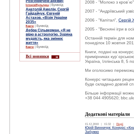
Розсекречені архіви»
2008 - "Молоко з кров´ю
| Буквоїд
Історія/Культура
Анатолій Амелін, Сергій
2007 - "Андріївський узві
Гайдайчук, Євгеній
Астахов. «Візія України
2006 - "Капітал",
Сергій
2035»
| Буквоїд
Книги
2005 - "Весняні ігри в ос
Дебра Сільверман. «Я не
вірю в астрологію. Зоряна
Останній термін для ном
мудрість, яка змінює
понеділок 10 жовтня 201
життя»
| Буквоїд
Книги
Книги, подані на конкурс
Всі новинки
примірниках кур´єрсько
Україна, Іллінська 8, 5 п
Ми оголосимо переможців
Конкурс читацьких рецен
буде складено довгий сп
Більше інформації можн
+38 044 4905620; bbc.uk
Додаткові матеріали
15.12.2010
|
15:32
|
Події
Юрій Винничук: Конкурс «Кни
Забужко