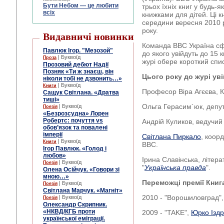
Бути Небом ― це любити
трьох їхніх книг у будь-
всіх
книжками для дітей. Ці к
середини вересня 2010 
року.
Видавничі новинки
Команда ВВС Україна сф
Павлюк Ігор. "Мезозой"
до якого увійдуть до 15 
| Буквоїд
Проза
журі обере короткий спи
Прозовий дебют Надії
Позняк «Ти ж знаєш, він
Цього року до журі ув
ніколи тобі не дзвонить…»
| Буквоїд
Книги
Професор Віра Агєєва, 
Сащук Світлана. «Дратва
тиші»
Ольга Герасим´юк, депут
| Буквоїд
Поезія
«Безрозсудна» Лорен
Робертс: почуття vs
Андрій Куликов, ведучий
обов’язок та повалені
імперії
Світлана
Пиркало
, коор
| Буквоїд
Книги
ВВС.
Ігор Павлюк. «Голод і
любов»
Ірина Славінська, літера
| Буквоїд
Поезія
"
Українська правда
".
Олена Осійчук. «Говори зі
мною…»
Переможці премії Книг
| Буквоїд
Поезія
Світлана Марчук. «Магніт»
2010 - "Ворошиловград"
| Буквоїд
Поезія
Олександр Скрипник.
«НКВД/КГБ проти
2009 - "TAKE",
Юрко Іздр
української еміграції.