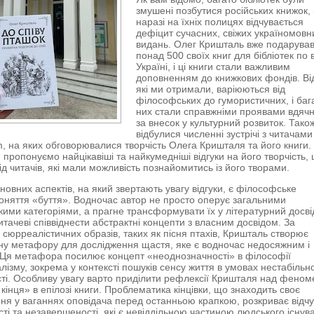
змушені позбутися російських книжок, 
наразі на їхніх полицях відчувається
дефіцит сучасних, свіжих україномовн
видань. Олег Кришталь вже подарува
понад 500 своїх книг для бібліотек по 
Україні, і ці книги стали важливим
доповненням до книжкових фондів. Від
які ми отримали, варіюються від
філософських до гумористичних, і баг
них стали справжніми проявами вдячн
за внесок у культурний розвиток. Тако
відбулися численні зустрічі з читачами
, на яких обговорювалися творчість Олега Кришталя та його книги. 
и пропонуємо найцікавіші та найкумедніші відгуки на його творчість,
ід читачів, які мали можливість познайомитись із його творами.
новних аспектів, на який звертають увагу відгуки, є філософське
оняття «буття». Водночас автор не просто оперує загальними
ими категоріями, а прагне трансформувати їх у літературний досві
итачеві співвіднести абстрактні концепти з власним досвідом. За
сюрреалістичних образів, таких як пісня птахів, Кришталь створює
ну метафору для дослідження щастя, яке є водночас недосяжним і
Ця метафора посилює концепт «неоднозначності» в філософії
лізму, зокрема у контексті пошуків сенсу життя в умовах нестабільно
ті. Особливу увагу варто приділити рефлексії Кришталя над фено
кінця» в епілозі книги. Проблематика кінцівки, що знаходить своє
ня у ваганнях оповідача перед останньою крапкою, розкриває відчу
ті та незавершеності, які є невіддільною частиною людського існув