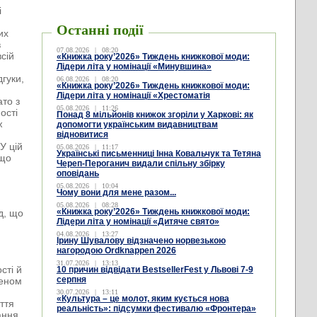
і
Останні події
их
в
07.08.2026
|
08:20
всій
«Книжка року’2026» Тиждень книжкової моди:
Лідери літа у номінації «Минувшина»
гуки,
06.08.2026
|
08:20
«Книжка року’2026» Тиждень книжкової моди:
Лідери літа у номінації «Хрестоматія
ато з
05.08.2026
|
11:26
ості
Понад 8 мільйонів книжок згоріли у Харкові: як
ж
допомогти українським видавництвам
відновитися
У цій
05.08.2026
|
11:17
Українські письменниці Інна Ковальчук та Тетяна
 що
Череп-Пероганич видали спільну збірку
оповідань
05.08.2026
|
10:04
Чому вони для мене разом...
05.08.2026
|
08:28
«Книжка року’2026» Тиждень книжкової моди:
д, що
Лідери літа у номінації «Дитяче свято»
04.08.2026
|
13:27
Ірину Шувалову відзначено норвезькою
нагородою Ordknappen 2026
31.07.2026
|
13:13
сті й
10 причин відвідати BestsellerFest у Львові 7-9
серпня
меном
30.07.2026
|
13:11
«Культура – це молот, яким кується нова
ття
реальність»: підсумки фестивалю «Фронтера»
ання.