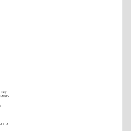
піву
амках
й
е не