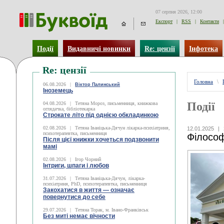
07 серпня 2026, 12:00
Експорт
|
RSS
|
Контакти
|
Події
Видавничі новинки
Re: цензії
Інфотека
Re: цензії
Головна
\
06.08.2026
|
Віктор Палинський
Іноземець
Події
04.08.2026
|
Тетяна Мороз, письменниця, книжкова
оглядачка, бібліотекарка
Строкате літо під однією обкладинкою
02.08.2026
|
Тетяна Іваніцька-Дячун лікарка-психіатриня,
12.01.2025
|
психотерапевтка, письменниця
Філософ
Після цієї книжки хочеться подзвонити
мамі
02.08.2026
|
Ігор Чорний
Інтриги, шпаги і любов
31.07.2026
|
Тетяна Іваніцька-Дячун, лікарка-
психіатриня, PhD, психотерапевтка, письменниця
Закохатися в життя — означає
повернутися до себе
29.07.2026
|
Тетяна Торак, м. Івано-Франківськ
Без миті немає вічности