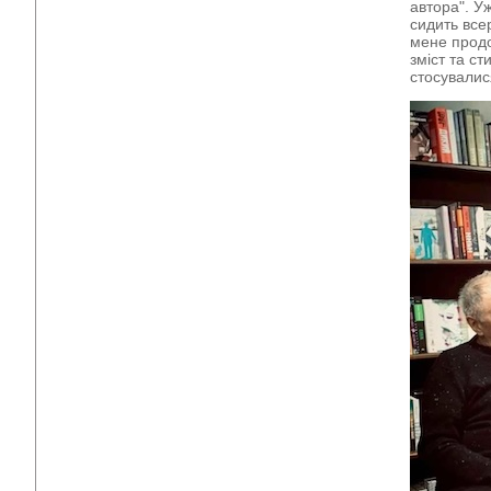
автора". У
сидить все
мене продо
зміст та с
стосувалися