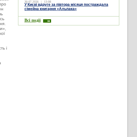
30.07.2026
|
13:08
про
У Києві вдруге за півтора місяця постраждала
ен
сімейна книгарня «Альпака»
ль
сь
Всі події
ня.
и»,
кої
ть і
а