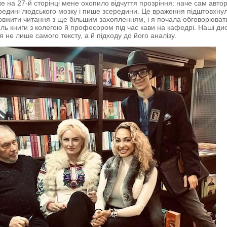
же на 27-й сторінці мене охопило відчуття прозріння: наче сам авто
редині людського мозку і пише зсередини. Це враження підштовхну
вжити читання з ще більшим захопленням, і я почала обговорюват
тиль книги з колегою й професором під час кави на кафедрі. Наші дис
 не лише самого тексту, а й підходу до його аналізу.