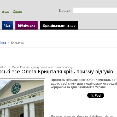
Пошук
Архів
|
Реклама
Чат
Бібліотека
Кримінальне чтиво
Події
\
Культура
20:21
|
Марія Розова, культуролог, мистецтвознавець
ські есе Олега Кришталя крізь призму відгуків
Протягом кількох років Олег Кришталь ак
дарує свої книги для українських осередкі
кордоном та для бібліотек в Україні.
Як вам відомо, багато бібліотек були