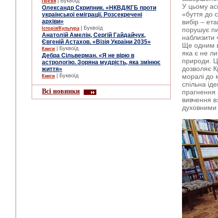
| Буквоїд
Поезія
У цьому ас
Олександр Скрипник. «НКВД/КГБ проти
«буття до 
української еміграції. Розсекречені
архіви»
вибір – ет
| Буквоїд
Історія/Культура
порушує пи
Анатолій Амелін, Сергій Гайдайчук,
наблизити 
Євгеній Астахов. «Візія України 2035»
Ще одним в
| Буквоїд
Книги
яка є не л
Дебра Сільверман. «Я не вірю в
природи. Ц
астрологію. Зоряна мудрість, яка змінює
дозволяє К
життя»
| Буквоїд
моралі до м
Книги
спільна ід
Всі новинки
прагнення 
вивчення в
духовними