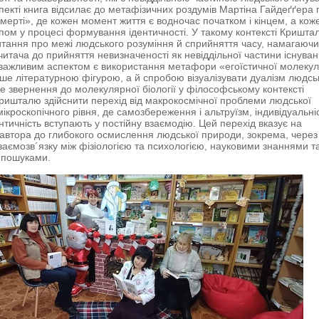
пекті книга відсилає до метафізичних роздумів Мартіна Гайдеґґера 
смерті», де кожен момент життя є водночас початком і кінцем, а кож
апом у процесі формування ідентичності. У такому контексті Кришта
тання про межі людського розуміння й сприйняття часу, намагаючи
читача до прийняття невизначеності як невіддільної частини існуван
ажливим аспектом є використання метафори «егоїстичної молекул
ише літературною фігурою, а й спробою візуалізувати дуалізм людсь
е звернення до молекулярної біології у філософському контексті
ришталю здійснити перехід від макрокосмічної проблеми людської
ікроскопічного рівня, де самозбереження і альтруїзм, індивідуальніс
ентичність вступають у постійну взаємодію. Цей перехід вказує на
автора до глибокого осмислення людської природи, зокрема, через
заємозв´язку між фізіологією та психологією, науковими знаннями т
 пошуками.