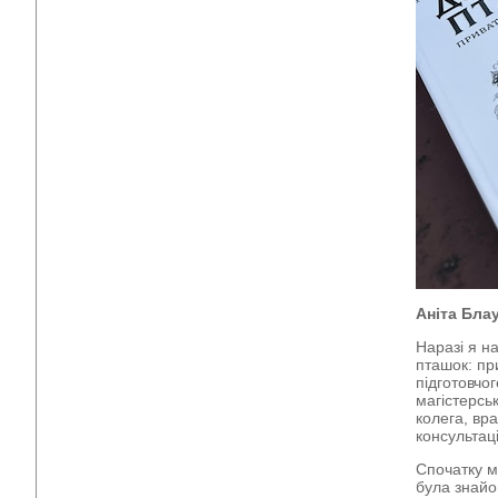
Аніта Блау
Наразі я н
пташок: пр
підготовчо
магістерсь
колега, вра
консультац
Спочатку м
була знайом