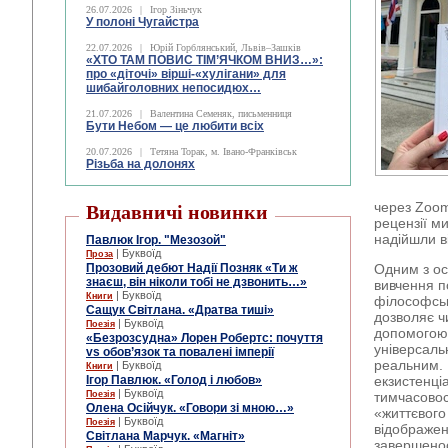
26.07.2026
|
Ігор Зіньчук
У полоні Чугайстра
22.07.2026
|
Юрій Горблянський, Львів–Зашків
«ХТО ТАМ ПОВИС ТІМ’ЯЧКОМ ВНИЗ…»:
про «діточі» вірші-«хулігани» для
шибайголовних непосидюх…
21.07.2026
|
Валентина Семеняк, письменниця
Бути Небом ― це любити всіх
20.07.2026
|
Тетяна Торак, м. Івано-Франківськ
Різьба на долонях
через Zoom
Видавничі новинки
рецензії м
надійшли в
Павлюк Ігор. "Мезозой"
| Буквоїд
Проза
Прозовий дебют Надії Позняк «Ти ж
Одним з ос
знаєш, він ніколи тобі не дзвонить…»
вивчення п
| Буквоїд
Книги
філософськ
Сащук Світлана. «Дратва тиші»
дозволяє ч
| Буквоїд
Поезія
допомогою 
«Безрозсудна» Лорен Робертс: почуття
універсаль
vs обов’язок та повалені імперії
реальним. 
| Буквоїд
Книги
Ігор Павлюк. «Голод і любов»
екзистенціа
| Буквоїд
Поезія
тимчасовос
Олена Осійчук. «Говори зі мною…»
«життєвого 
| Буквоїд
Поезія
відображен
Світлана Марчук. «Магніт»
завершенос