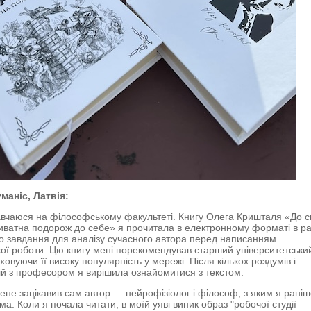
маніс, Латвія:
авчаюся на філософському факультеті. Книгу Олега Кришталя «До с
иватна подорож до себе» я прочитала в електронному форматі в р
го завдання для аналізу сучасного автора перед написанням
кої роботи. Цю книгу мені порекомендував старший університетськи
ховуючи її високу популярність у мережі. Після кількох роздумів і
ій з професором я вирішила ознайомитися з текстом.
ене зацікавив сам автор — нейрофізіолог і філософ, з яким я раніш
а. Коли я почала читати, в моїй уяві виник образ "робочої студії