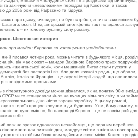
є» Жадан, минаючи «полудень» століття з розділами від Винничука,
зі та закінчуючи «незалежним» періодом від Кокотюхи, а також
єю до 2056 роки від Рафєєнко та Кідрука.
 сюжет при цьому, очевидно, не був потрібен, значно важливішим б
 багатоголосся. Втім, авторській «поліфонії» так і не вдалося заглу
ненависть – як головну рушійну силу роману.
рков. Шенгенская история
ман про мандри Європою за читацькими уподобаннями
 який писався чотири роки, можна читати з будь-якого місця, розділ
Ясна річ, він має сюжет – мандри Західною Європою трьох подружніх
авшись «шенгенської ночі», коли мешканців Литви стали пускати у
демократії без паспортів і віз. Але доля кожної з родин, що обрали,
, Англію, Італію та Францію – це окремі історії людей, що опинилися
грі з невідомими правилами.
ь з літературного досвіду можна дізнатися, як на початку 90-х вихідц
 СРСР чи то «танцювали кіно» на вулицях вільного світу, а чи займ
«розважальною» діяльністю заради заробітку. У цьому романі,
 один з героїв працює клоуном в дитбудинках. Утім, йому самому, як
онажів не дуже смішно, бо насправді Європа – це не зовсім рай для
д самих себе.
рий вовк на зразок одноногого незнайомця, що першим перейшов
о вікопомного для литвинів дня, мандрує світом з шістьма паспорта
у протезі та стійким бажанням здійснити свою місію. Кожен з розділ