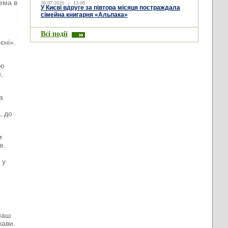
рема в
30.07.2026
|
13:08
У Києві вдруге за півтора місяця постраждала
сімейна книгарня «Альпака»
Всі події
а
єні».
єю
,
а
-
, до
м
е.
 у
 наш
жави.