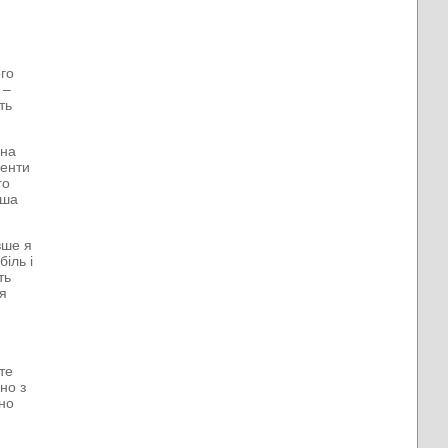
ого
 –
ть
ина
денти
го
нша
вше я
біль і
ть
ня
те
но з
чно