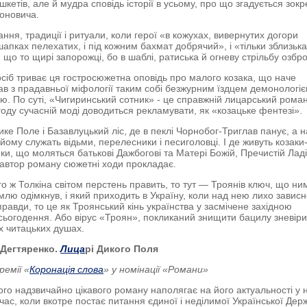
шкетів, але й мудра сповідь історії в усьому, про що згадується зок
оновича.
ння, традиції і ритуали, коли герої «в кожухах, вивернутих догори
шапках пелехатих, і під кожним бахмат добрячий», і «тільки зблизьк
 що то щирі запорожці, бо в шаблі, ратиська й огневу стрільбу озбро
осіб триває ця гостросюжетна оповідь про малого козака, що наче
в з прадавньої міфології таким собі безжурним їздцем демонологі
ю. По суті, «Чигиринський сотник» - це справжній лицарський роман
году сучасній моді доводиться рекламувати, як «козацьке фентезі».
ике Поле і Базавлуцький ліс, де в пеклі Чорнобог-Триглав панує, а н
 йому служать відьми, перелесники і песиголовці. І де живуть козаки
ки, що моляться батькові Дажбогові та Матері Божій, Пречистій Ладі
ії автор роману сюжетні ходи прокладає.
ого ж Толкіна світом перстень править, то тут — Троянів ключ, що ни
млю одімкнув, і який приходить в Україну, коли над нею лихо зависн
правди, то це як Троянський кінь українства у засмічене західною
сьогодення. Або вірус «Троян», покликаний знищити бацилу зневіри
х читацьких душах.
Дегтяренко.
Лица
рі Дикого Поля
емії «
Коронація слова
» у номінації «Романи»
ого надзвичайно цікавого роману наполягає на його актуальності у
час, коли вкотре постає питання єдиної і неділимої Української Дер