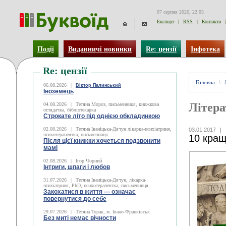
07 серпня 2026, 22:05
Експорт
|
RSS
|
Контакти
|
Події
Видавничі новинки
Re: цензії
Інфотека
Re: цензії
Головна
\
06.08.2026
|
Віктор Палинський
Іноземець
Літера
04.08.2026
|
Тетяна Мороз, письменниця, книжкова
оглядачка, бібліотекарка
Строкате літо під однією обкладинкою
02.08.2026
|
Тетяна Іваніцька-Дячун лікарка-психіатриня,
03.01.2017
|
психотерапевтка, письменниця
10 кращ
Після цієї книжки хочеться подзвонити
мамі
02.08.2026
|
Ігор Чорний
Інтриги, шпаги і любов
31.07.2026
|
Тетяна Іваніцька-Дячун, лікарка-
психіатриня, PhD, психотерапевтка, письменниця
Закохатися в життя — означає
повернутися до себе
29.07.2026
|
Тетяна Торак, м. Івано-Франківськ
Без миті немає вічности