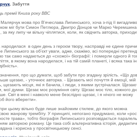
рчук
. Забуття
ь премії Книга року ВВС
Малярчук мова про В’ячеслава Липинського, хоча з-під її вигадлив
лком міг бути Симон Петлюра, Дмитро Донцов чи Марко Черемшина
, за яку липу чи вільху чіплятися, коли, як свідчить авторка, приходи
 народилася в один день з героєм твору, насправді не єдине прич
е Липинського за об’єкт уваги, адже, скажімо, всі попередні претен
во так само надаються до «схожої» біографії: і померли одного й то
іття, в якому вона народилася, і на тій самій планеті, і всяка така і
ібність».
значення, про що думати, щоб забути про згадану зрілість. «Що до
льше щезаю, - уточнює авторка. - Щезають мої почуття й емоції, мій 
ь, щезають місця, які я бачила, і люди, з якими зустрічалася. Щезаю
и, мої думки. Щезає моє розуміння світу. Щезає моє тіло, кожного д
ше. Світ в мені і навколо мене безслідно щезає, і я нічого не можу
об його вберегти».
 при цьому вільно буде лише знайомим стилем, до якого можна
свою жанрову трембіту. У принципі, непогано придумано, коли «рос
 росте трава», тобто біографія Липинського розповідається паралель
нням авторкою роману. Це така собі альтернативна історія, дидакти
вдана і корисна у просвітницькому сенсі.