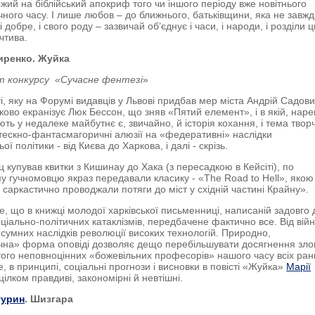
жий на біблійський апокриф того чи іншого періоду вже новітнього
чного часу. І лише любов – до ближнього, батьківщини, яка не завж
і добре, і свого роду – зазвичай об’єднує і часи, і народи, і розділи 
чтива.
иренко. Жуйка
 конкурсу «Сучасне фентезі
»
ті, яку на Форумі видавців у Львові придбав мер міста Андрій Садови
зково екранізує Люк Бессон, що зняв «Пятий елемент», і в якій, наре
ть у недалеке майбутнє є, звичайно, й історія кохання, і тема творч
ротескно-фантасмагоричні алюзії на «федеративні» наслідки
ої політики - від Києва до Харкова, і далі - скрізь.
 купував квитки з Кишинау до Хака (з пересадкою в Кейсіті), по
у гучномовцю якраз передавали класику - «The Road to Hell», якою
в саркастично проводжали потяги до міст у східній частині Крайну».
е, що в книжці молодої харківської письменниці, написаній задовго 
оціально-політичних катаклізмів, передбачене фактично все. Від вій
 сумних наслідків революції високих технологій. Природно,
на» форма оповіді дозволяє дещо перебільшувати досягнення зло
 того неповноцінних «божевільних професорів» нашого часу всіх ранг
, в принципі, соціальні прогнози і висновки в повісті «Жуйка»
Марії
цілком правдиві, закономірні й невтішні.
турин
. Шизгара