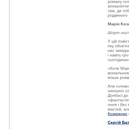
роману схо
апокаліпти
там, де тоб
різдвяного 
Марія Коз
Шорт-лист
У цій повіс
яку обов’я
нас закидаю
і навіть г
сьогоднішнь
«Коли Марц
вокзальном
кілька рокі
Але головн
нинішніх с
Донбасі до
«фантастич
генія і без
мастей, але
Козиренко
Сергій Ба