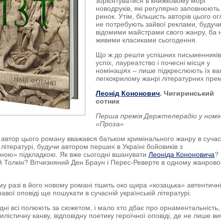
зорієнтуватися в книжковому морі
новодруків, які регулярно заповнюють
ринок. Утім, більшість авторів цього о
не потребують зайвої реклами, будуч
відомими майстрами свого жанру, ба н
живими класиками сьогодення.
Що ж до решти успішних письменників
успіх, лауреатство і почесні місця у
номінаціях – лише підкреслюють їх ваг
легкокрилому жанрі літературних прем
Леонід Кононович
. Чигиринський
сотник
Перша премія Держтелерадіо у номін
«Проза»
автор цього роману вважався батьком кримінального жанру в сучас
 літературі, будучи автором перших в Україні бойовиків з
ною» підкладкою. Як вже сьогодні вшанувати
Леоніда Кононовича
?
й Толкін? Вітчизняний Ден Браун і Перес-Реверте в одному жанров
му разі в його новому романі тішить око щира «козацька» автентичні
равої оповіді ще пошукати в сучасній українській літературі.
дні всі полюють за сюжетом, і мало хто дбає про орнаментальність,
лістичну канву, відповідну поетику героїчної оповіді, де не лише в