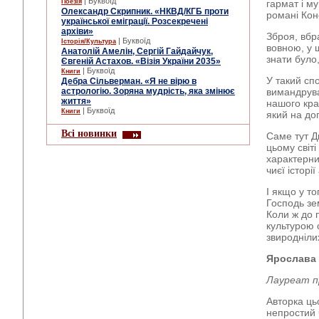
| Буквоїд
Поезія
гармат і му
Олександр Скрипник. «НКВД/КГБ проти
романі Кон
української еміграції. Розсекречені
архіви»
Зброя, вбра
| Буквоїд
Історія/Культура
вовною, у 
Анатолій Амелін, Сергій Гайдайчук,
знати було,
Євгеній Астахов. «Візія України 2035»
| Буквоїд
Книги
У такий сп
Дебра Сільверман. «Я не вірю в
астрологію. Зоряна мудрість, яка змінює
вимандрува
життя»
нашого кра
| Буквоїд
Книги
який на до
Всі новинки
Саме тут Д
цьому світі
характерни
чиєї істор
І якщо у т
Господь зе
Коли ж до 
культурою 
звиродніли
Ярослава 
Лауреат пр
Авторка ць
непростий 