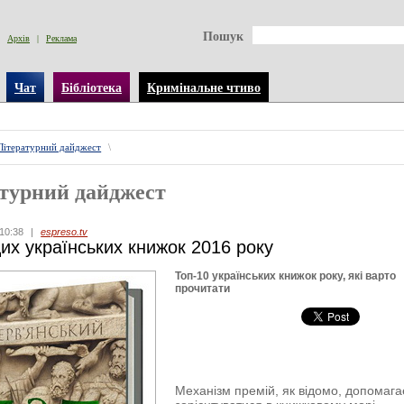
Пошук
Архів
|
Реклама
Чат
Бібліотека
Кримінальне чтиво
Літературний дайджест
\
турний дайджест
10:38
|
espreso.tv
их українських книжок 2016 року
Топ-10 українських книжок року, які варто
прочитати
Механізм премій, як відомо, допомага