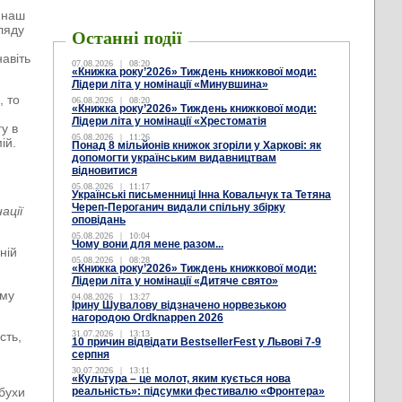
 наш
гляду
Останні події
и
авіть
07.08.2026
|
08:20
«Книжка року’2026» Тиждень книжкової моди:
Лідери літа у номінації «Минувшина»
, то
06.08.2026
|
08:20
«Книжка року’2026» Тиждень книжкової моди:
Лідери літа у номінації «Хрестоматія
у в
05.08.2026
|
11:26
ій.
Понад 8 мільйонів книжок згоріли у Харкові: як
допомогти українським видавництвам
відновитися
05.08.2026
|
11:17
Українські письменниці Інна Ковальчук та Тетяна
Череп-Пероганич видали спільну збірку
ації
оповідань
05.08.2026
|
10:04
Чому вони для мене разом...
ній
05.08.2026
|
08:28
«Книжка року’2026» Тиждень книжкової моди:
Лідери літа у номінації «Дитяче свято»
ому
04.08.2026
|
13:27
Ірину Шувалову відзначено норвезькою
нагородою Ordknappen 2026
31.07.2026
|
13:13
сть,
10 причин відвідати BestsellerFest у Львові 7-9
серпня
30.07.2026
|
13:11
«Культура – це молот, яким кується нова
ибухи
реальність»: підсумки фестивалю «Фронтера»