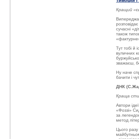
Тимофій Г
Кращий «є
Випереджаю
розповідає
сучасні «д
також типо
«фактурне»
Тут тобі й 
вуличних к
буржуйсько
зважаєш, б
Ну наче сп
бачити і чу
ДНК (С.Жад
Краща сти
Автори іде
«Фоззі» Си
за легендо
метод літе
Цього разу 
майбутньом