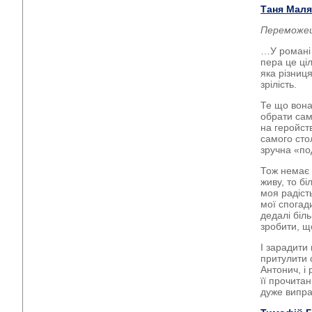
Таня Маля
Переможец
…У романі 
пера це ці
яка різниця
зрілість.
Те що вона
обрати сам
на геройст
самого стол
зручна «под
Тож немає 
живу, то бі
моя радіст
мої спогад
дедалі біль
зробити, щ
І зарадити
притулити 
Антонич, і
її прочита
дуже випра