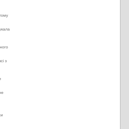
 тому
нукала
ного
сі з
е
не
си