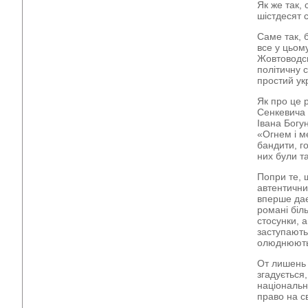
Як же так, 
шістдесят с
Саме так, б
все у цьом
Жовтоводсь
політичну с
простий ук
Як про це р
Сенкевича 
Івана Богу
«Огнем і м
бандити, го
них були та
Попри те, 
автентичний
вперше дає
романі біль
стосунки, а
заступають
олюднюють,
От лишень 
згадується
національн
право на с