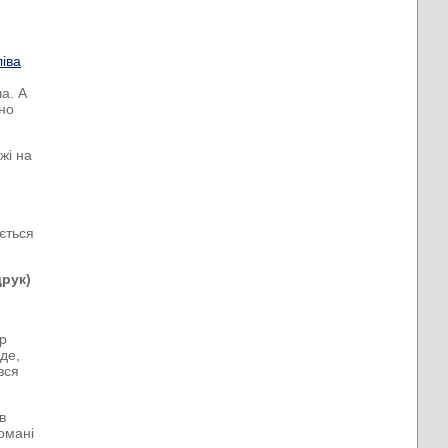
іва
а. А
дно
жі на
ється
друк)
р
де,
вся
в
романі