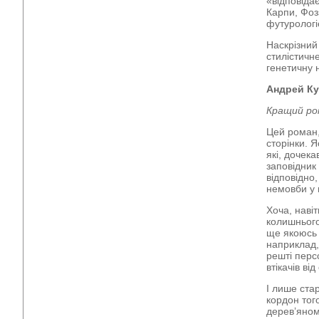
«відповіда
Карпи, Фоз
футурологі
Наскрізний
стилістичне
генетичну 
Андрей Ку
Кращий ро
Цей роман,
сторінки. 
які, дочек
заповідник 
відповідно
немовби у 
Хоча, навіт
колишнього
ще якоюсь 
наприклад,
решті перс
втікачів ві
І лише ста
кордон тог
дерев’яном