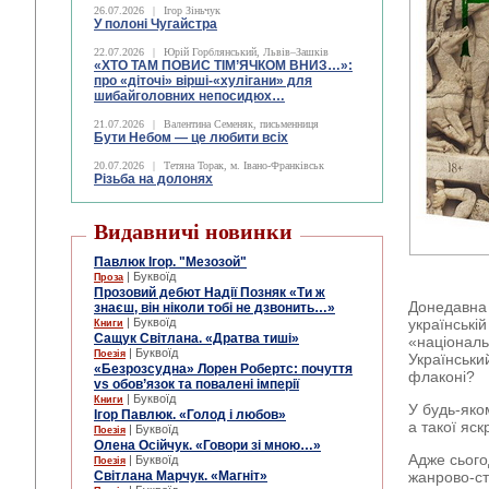
26.07.2026
|
Ігор Зіньчук
У полоні Чугайстра
22.07.2026
|
Юрій Горблянський, Львів–Зашків
«ХТО ТАМ ПОВИС ТІМ’ЯЧКОМ ВНИЗ…»:
про «діточі» вірші-«хулігани» для
шибайголовних непосидюх…
21.07.2026
|
Валентина Семеняк, письменниця
Бути Небом ― це любити всіх
20.07.2026
|
Тетяна Торак, м. Івано-Франківськ
Різьба на долонях
Видавничі новинки
Павлюк Ігор. "Мезозой"
| Буквоїд
Проза
Прозовий дебют Надії Позняк «Ти ж
Донедавна 
знаєш, він ніколи тобі не дзвонить…»
| Буквоїд
українській
Книги
Сащук Світлана. «Дратва тиші»
«національ
| Буквоїд
Поезія
Українськи
«Безрозсудна» Лорен Робертс: почуття
флаконі?
vs обов’язок та повалені імперії
| Буквоїд
Книги
У будь-яко
Ігор Павлюк. «Голод і любов»
а такої яск
| Буквоїд
Поезія
Олена Осійчук. «Говори зі мною…»
Адже сього
| Буквоїд
Поезія
Світлана Марчук. «Магніт»
жанрово-сти