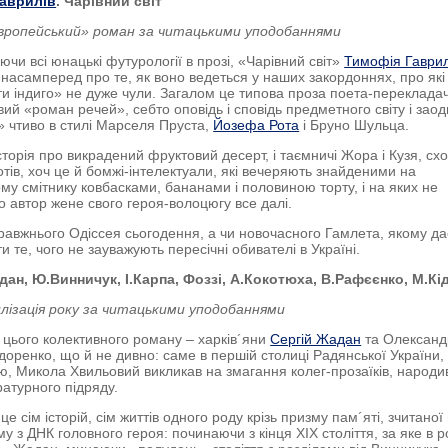
аврилів
. Чарівний світ
вропейський» роман за читацькими уподобаннями
чи всі юнацькі футурології в прозі, «Чарівний світ»
Тимофія Гаврил
 насамперед про те, як воно ведеться у наших закордоннях, про які
іти індиго» не дуже чули. Загалом це типова проза поета-перекладач
вий «роман речей», себто оповідь і сповідь предметного світу і зао
 чтиво в стилі Марселя Пруста,
Йозефа Рота
і Бруно Шульца.
історія про викрадений фруктовий десерт, і таємничі Жора і Кузя, схо
отів, хоч це й бомжі-інтелектуали, які вечеряють знайденими на
му смітнику ковбасками, бананами і половиною торту, і на яких не
о автор жене свого героя-волоцюгу все далі.
равжнього Одіссея сьогодення, а чи новочасного Гамлета, якому да
ти те, чого не зауважують пересічні обивателі в Україні.
ан, Ю.Винничук, І.Карпа, Фоззі, А.Кокотюха, В.Рафєєнко, М.Кі
лізація року за читацькими уподобаннями
ї цього колективного роману – харків´яни
Сергій Жадан
та Олександ
доренко, що й не дивно: саме в першій столиці Радянської України, 
ю, Микола Хвильовий викликав на змагання колег-прозаїків, народи
ратурного підряду.
це сім історій, сім життів одного роду крізь призму пам´яті, зчитаної 
у з ДНК головного героя: починаючи з кінця ХІХ століття, за яке в 