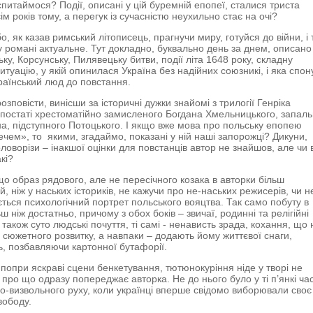
спитаймося? Події, описані у цій буремній епопеї, сталися триста
ім років тому, а перегук із сучасністю неухильно стає на очі?
о, як казав римський літописець, прагнучи миру, готуйся до війни, і
у романі актуальне. Тут докладно, буквально день за днем, описано
ку, Корсунську, Пилявецьку битви, події літа 1648 року, складну
итуацію, у якій опинилася Україна без надійних союзникі, і яка спо
раїнський люд до повстання.
озповісти, винісши за історичні дужки знайомі з трилогії Генріка
постаті хрестоматійно замисленого Богдана Хмельницького, запаль
на, підступного Потоцького. І якщо вже мова про польську епопею
ечем», то якими, згадаймо, показані у ній наші запорожці? Дикуни,
ловорізи – інакшої оцінки для повстанців автор не знайшов, але чи в
кі?
що образ рядового, але не пересічного козака в авторки більш
, ніж у наських істориків, не кажучи про не-наських режисерів, чи н
ться психологічний портрет польського вояцтва. Так само побуту в
ш ніж достатньо, причому з обох боків – звичаї, родинні та релігійні
 також суто людські почуття, ті самі - ненависть зрада, кохання, що 
 сюжетного розвитку, а навпаки – додають йому життєвої снаги,
 позбавляючи картонної бутафорії.
попри яскраві сцени бенкетування, тютюнокуріння ніде у творі не
, про що одразу попереджає авторка. Не до нього було у ті п’янкі ча
о-визвольного руху, коли українці вперше свідомо виборювали своє
вободу.