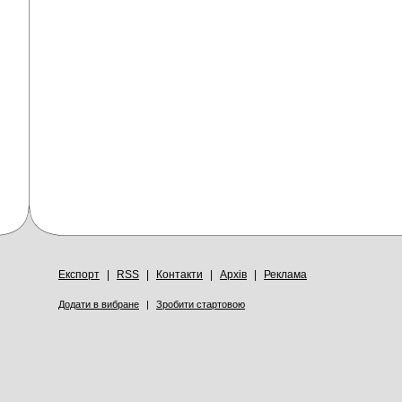
Експорт
|
RSS
|
Контакти
|
Архів
|
Реклама
Додати в вибране
|
Зробити стартовою