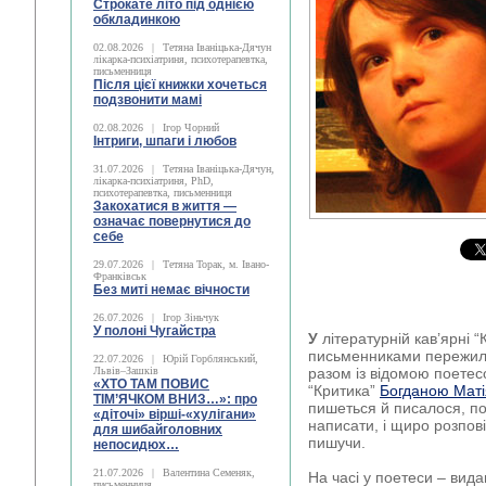
Строкате літо під однією
обкладинкою
02.08.2026
|
Тетяна Іваніцька-Дячун
лікарка-психіатриня, психотерапевтка,
письменниця
Після цієї книжки хочеться
подзвонити мамі
02.08.2026
|
Ігор Чорний
Інтриги, шпаги і любов
31.07.2026
|
Тетяна Іваніцька-Дячун,
лікарка-психіатриня, PhD,
психотерапевтка, письменниця
Закохатися в життя —
означає повернутися до
себе
29.07.2026
|
Тетяна Торак, м. Івано-
Франківськ
Без миті немає вічности
26.07.2026
|
Ігор Зіньчук
У полоні Чугайстра
У
літературній кав’ярні “
письменниками пережил
22.07.2026
|
Юрій Горблянський,
Львів–Зашків
разом із відомою поете
«ХТО ТАМ ПОВИС
“Критика”
Богданою Мат
ТІМ’ЯЧКОМ ВНИЗ…»: про
пишеться й писалося, по
«діточі» вірші-«хулігани»
написати, і щиро розпові
для шибайголовних
пишучи.
непосидюх…
21.07.2026
|
Валентина Семеняк,
На часі у поетеси – видан
письменниця