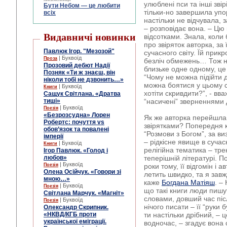
улюблені пси та інші звір
Бути Небом ― це любити
тільки-но завершила упо
всіх
настільки не відчувала,
– розповідає вона. – Цю
Видавничі новинки
відсотками. Знала, коли
про звіряток авторка, за 
Павлюк Ігор. "Мезозой"
сучасного світу. Їй прик
| Буквоїд
Проза
безліч обмежень… Тож на
Прозовий дебют Надії
близьке одне одному, це
Позняк «Ти ж знаєш, він
“Чому не можна підійти д
ніколи тобі не дзвонить…»
можна боятися у цьому св
| Буквоїд
Книги
хотіти скривдити?”, - вв
Сащук Світлана. «Дратва
тиші»
“насичені” зверненнями д
| Буквоїд
Поезія
«Безрозсудна» Лорен
Як же авторка перейшла 
Робертс: почуття vs
звірятками? Попередня 
обов’язок та повалені
“Розмови з Богом”, за в
імперії
– рідкісне явище в сучасн
| Буквоїд
Книги
релігійна тематика – тр
Ігор Павлюк. «Голод і
любов»
теперішній літературі. 
| Буквоїд
Поезія
роки тому, її відгомін і а
Олена Осійчук. «Говори зі
летить швидко, та я завж
мною…»
каже
Богдана Матіяш
. –
| Буквоїд
Поезія
що такі книги люди пишут
Світлана Марчук. «Магніт»
словами, довший час піс
| Буквоїд
Поезія
нічого писати – її “руки 
Олександр Скрипник.
«НКВД/КГБ проти
ти настільки дрібний, – 
української еміграції.
водночас, – згадує вона