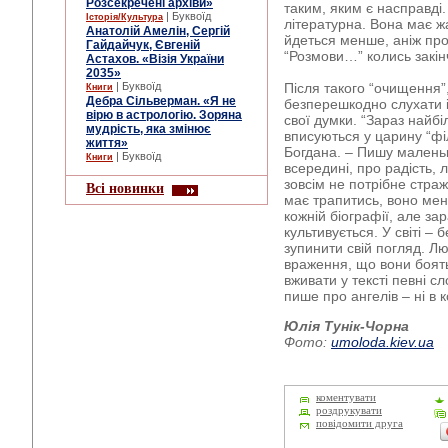
Розсекречені архіви»
таким, яким є насправді
| Буквоїд
Історія/Культура
літературна. Вона має ж
Анатолій Амелін, Сергій
йдеться менше, аніж про 
Гайдайчук, Євгеній
“Розмови…” колись закін
Астахов. «Візія України
2035»
| Буквоїд
Після такого “очищення”
Книги
Дебра Сільверман. «Я не
безперешкодно слухати і
вірю в астрологію. Зоряна
свої думки. “Зараз найбі
мудрість, яка змінює
вписуються у царину “філ
життя»
Богдана. – Пишу маленьк
| Буквоїд
Книги
всередині, про радість, 
зовсім не потрібне стра
Всі новинки
має трапитись, воно ме
кожній біографії, але зар
культивується. У світі – 
зупинити свій погляд. Л
враження, що вони боят
вживати у тексті певні с
пише про ангелів – ні в к
Юлія Тунік-Чорна
Фото:
umoloda.kiev.ua
коментувати
роздрукувати
повідомити друга