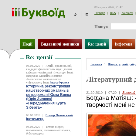
08 серпня 2026, 21:42
Експорт
|
RSS
|
Контакти
|
Пошук
Події
Видавничі новинки
Re: цензії
Інфотека
Re: цензії
Головна
\
Літературний дай
08.08.2026
|
Юрій Горблянський,
кандидат філологічних наук, доцент
кафедри української літератури імені
академіка Михайла Возняка
Літературний 
Львівського національного
університету імені
Івана Франка
Історична реконструкція
націєтворчих змагань в
21.10.2010
|
07:20
|
Високий
ретроромані Юрка Вовка
Богдана Матіяш:
(Юрія Зилюка)
«Передбачення Курта
творчості мені не
Зіберта»
06.08.2026
|
Віктор Палинський
Іноземець
04.08.2026
|
Тетяна Мороз,
письменниця, книжкова оглядачка,
бібліотекарка