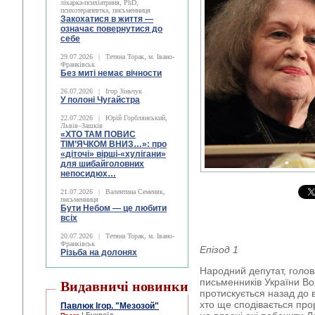
лікарка-психіатриня, PhD,
психотерапевтка, письменниця
Закохатися в життя —
означає повернутися до
себе
29.07.2026
|
Тетяна Торак, м. Івано-
Франківськ
Без миті немає вічности
26.07.2026
|
Ігор Зіньчук
У полоні Чугайстра
22.07.2026
|
Юрій Горблянський,
Львів–Зашків
«ХТО ТАМ ПОВИС
ТІМ’ЯЧКОМ ВНИЗ…»: про
«діточі» вірші-«хулігани»
для шибайголовних
непосидюх…
21.07.2026
|
Валентина Семеняк,
письменниця
Бути Небом ― це любити
всіх
20.07.2026
|
Тетяна Торак, м. Івано-
Франківськ
Епізод 1
Різьба на долонях
Народний депутат, голов
письменників України В
Видавничі новинки
протискується назад до в
хто ще сподівається пр
Павлюк Ігор. "Мезозой"