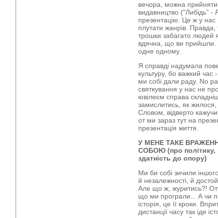
вечора, можна прийняти 
видавництво ("Либідь" -
презентацію. Це ж у нас 
плутати жанрів. Правда,
трошки забагато людей я
вдячна, що ви прийшли. 
одне одному.
Я справді надумала пове
культуру, бо важкий час -
ми собі дали раду. No pa
святкування у нас не про
ювілеєм справа складніш
замислитись, як жилося,
Словом, відверто кажучи,
от ми зараз тут на презе
презентація життя.
У МЕНЕ ТАКЕ ВРАЖЕН
СОБОЮ (про політику, 
здатність до опору)
Ми би собі зичили іншого
й незалежності, й достойн
Але що ж, журитись?! Оту
що ми програли... А чи п
історія, це її кроки. Впр
дистанції часу так іде іс