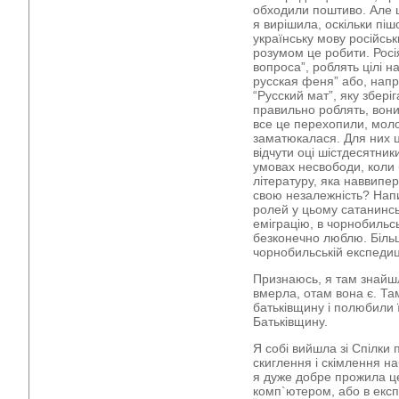
обходили поштиво. Але ці
я вирішила, оскільки піш
українську мову російсь
розумом це робити. Росі
вопроса”, роблять цілі н
русская феня” або, напр
“Русский мат”, яку збері
правильно роблять, вони
все це перехопили, моло
заматюкалася. Для них 
відчути оці шістдесятник
умовах несвободи, коли 
літературу, яка наввип
свою незалежність? Напи
ролей у цьому сатанинськ
еміграцію, в чорнобильсь
безконечно люблю. Більшо
чорнобильській експедиці
Признаюсь, я там знайшл
вмерла, отам вона є. Т
батьківщину і полюбили ї
Батьківщину.
Я собі вийшла зі Спілки 
скиглення і скімлення наб
я дуже добре прожила це
комп`ютером, або в експ