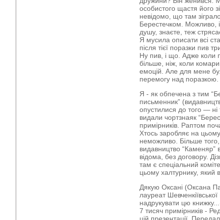
дружини? Він женився. М
особистого щастя його зі
невідомо, що там зіграло
Берестечком. Можливо, і
душу, знаєте, теж стрясає
Я мусила описати всі ст
після тієї поразки пив тр
Ну пив, і що. Адже коли
більше, ніж, коли комари
емоцій. Але для мене бу
перемогу над поразкою.
Я - як обпечена з тим “Б
письменник” (видавництво
опустилися до того — ні
видали чортзнаяк “Берес
примірників. Раптом поч
Хтось заробляє на цьому
неможливо. Більше того,
видавництво “Каменяр” в
відома, без договору. Д
там є спеціальний коміт
цьому халтурнику, який 
Дякую Оксані (Оксана Па
лауреат Шевченкіївської 
надрукувати цю книжку...
7 тисяч примірників - Р
цій презентації. Переда