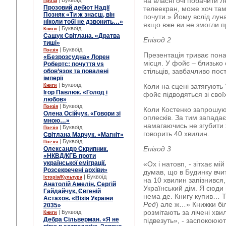
на власні очі побачити 
| Буквоїд
Проза
Прозовий дебют Надії
телеекран, може хоч та
Позняк «Ти ж знаєш, він
почути.» Йому вслід лун
ніколи тобі не дзвонить…»
якщо вже ви не змогли п
| Буквоїд
Книги
Сащук Світлана. «Дратва
Епізод 2
тиші»
| Буквоїд
Поезія
Презентація триває пона
«Безрозсудна» Лорен
місця. У фойє – близько 
Робертс: почуття vs
стільців, завбачливо пос
обов’язок та повалені
імперії
| Буквоїд
Коли на сцені затягують 
Книги
Ігор Павлюк. «Голод і
фойє підводяться зі своїх
любов»
| Буквоїд
Поезія
Коли Костенко запрошуют
Олена Осійчук. «Говори зі
оплесків. За тим запада
мною…»
намагаючись не згубити 
| Буквоїд
Поезія
говорить 40 хвилин.
Світлана Марчук. «Магніт»
| Буквоїд
Поезія
Епізод 3
Олександр Скрипник.
«НКВД/КГБ проти
української еміграції.
«Ох і натовп, - зітхає мій
Розсекречені архіви»
думав, що в Будинку вчит
| Буквоїд
Історія/Культура
на 10 хвилин запізнився,
Анатолій Амелін, Сергій
Український дім. Я сюди 
Гайдайчук, Євгеній
нема де. Книгу купив… Та
Астахов. «Візія України
Ред
) але ж…» Книжки бі
2035»
розмітають за лічені хв
| Буквоїд
Книги
Дебра Сільверман. «Я не
підвезуть», - заспокоюю