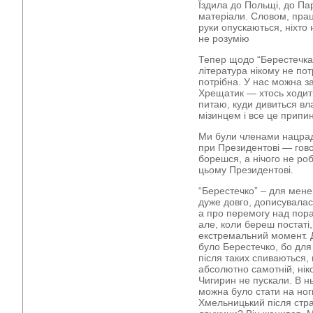
Їздила до Польщі, до Па
матеріали. Словом, прац
руки опускаються, ніхто 
не розумію
Тепер щодо “Берестечка”
література нікому не пот
потрібна. У нас можна за
Хрещатик — хтось ходить
питаю, куди дивиться в
мізинцем і все це припи
Ми були членами нацради
при Президентові — гов
борешся, а нічого не роб
цьому Президентові.
“Берестечко” – для мене
дуже довго, дописувалас
а про перемогу над пора
але, коли береш постаті,
екстремальний момент. 
було Берестечко, бо для
після таких спиваються,
абсолютно самотній, нік
Чигирин не пускали. В нь
можна було стати на ноги
Хмельницький після стра