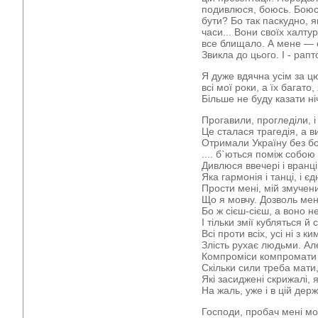
подивлюся, боюсь. Боюс
бути? Бо так паскудно, 
часи... Вони своїх халту
все блищало. А мене — с
Звикла до цього. І - рапт
Я дуже вдячна усім за ц
всі мої роки, а їх багато
Більше не буду казати ні
Прогавили, прогледіли, 
Це сталася трагедія, а в
Отримали Україну без бо
.... б`ються поміж собою
Дивлюся ввечері і вранц
Яка гармонія і танці, і є
Прости мені, мій змучен
Що я мовчу. Дозволь мен
Бо ж сієш-сієш, а воно н
І тільки змії кубляться й 
Всі проти всіх, усі ні з ки
Злість рухає людьми. Але
Компроміси компромати 
Скільки сили треба мати
Які засиджені скрижалі,
На жаль, уже і в цій дер
Господи, пробач мені мо