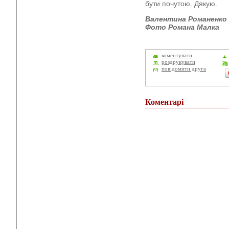
бути почутою. Дякую.
Валентина Романенко
Фото Романа Малка
коментувати
роздрукувати
повідомити друга
Коментарі