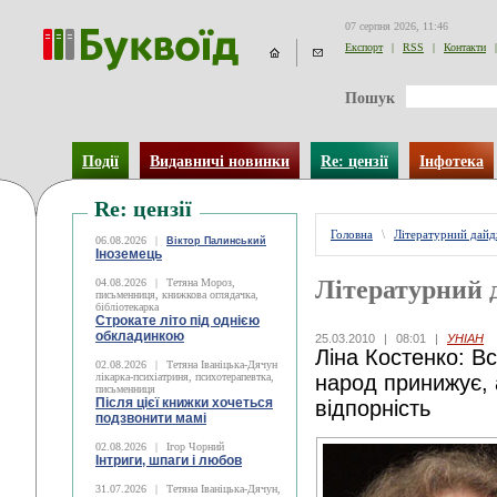
07 серпня 2026, 11:46
Експорт
|
RSS
|
Контакти
|
Пошук
Події
Видавничі новинки
Re: цензії
Інфотека
Re: цензії
Головна
\
Літературний дай
06.08.2026
|
Віктор Палинський
Іноземець
Літературний 
04.08.2026
|
Тетяна Мороз,
письменниця, книжкова оглядачка,
бібліотекарка
Строкате літо під однією
обкладинкою
25.03.2010
|
08:01
|
УНІАН
Ліна Костенко: В
02.08.2026
|
Тетяна Іваніцька-Дячун
лікарка-психіатриня, психотерапевтка,
народ принижує, а
письменниця
Після цієї книжки хочеться
відпорність
подзвонити мамі
02.08.2026
|
Ігор Чорний
Інтриги, шпаги і любов
31.07.2026
|
Тетяна Іваніцька-Дячун,