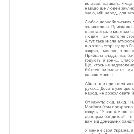
вставай, вставай.. Якщо 
навіщо ще людей заклика
знаю, мій народ, для яко
Люблю чорнобильських л
залишилася. Приїжджають 
цвинтарі коло мертвих сі
людям. Там ніхто не стої
А тут така кисла атмосф
що хтось сторінку про Г
закрив, - мовляв, голов
Прийшла влада, яка, бачт
годують, а вони... Спасіб
Що, хтось не задоволени
бійтеся, ви зможете.. м
вашою мовою..
Або от ще один політик с
руках... Досить уже цьо
народ, не розколювати й
От кажуть: схід, захід. Н
Макіївки (там прекрасно 
кажуть: “У вас там шо, г
донецких бандитов!”. То я
вам від донецьких бандіт
У мене є своя Україна, я