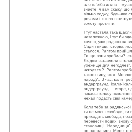
але ж “хіба ж хтів – мус
знаєте, я вам скажу, що я 
вільно ходжу, будь-яке 
речами і хотіла встигнут
золоту протягти.
І тут настала така щасл
незалежною, і тут би зда
хочеш, уже радянська вл
Сиди і пиши: історію, які
сталося. Раптом прийшли
Та що вони зробили? Істо
Людям вставляли в голо
убежище для негодяев”, і
нєгодяєм? Раптом зроб
такого типу, як я. Мовля
народ?.. В час, коли тр
андерграунд. Їхали-їхали
андерграунд — старе, це
чекаєш голосу покоління
нехай подасть свій каме
Коли тебе за радянської
ти не маєш свободи, ти 
приходить свобода, неза
перевести подих, знову 
становищі. “Народниця”..
не народниця. Мене, прав