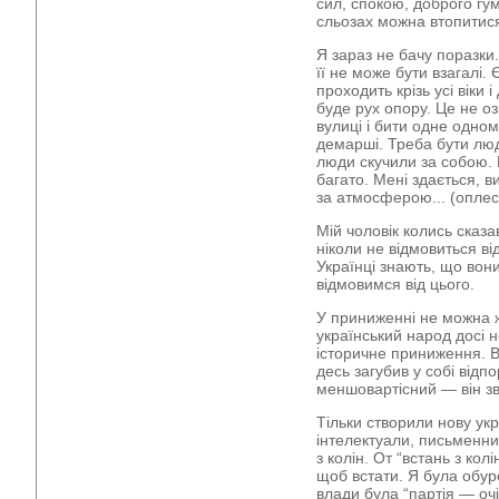
сил, спокою, доброго гу
сльозах можна втопитис
Я зараз не бачу поразки
її не може бути взагалі. 
проходить крізь усі віки 
буде рух опору. Це не о
вулиці і бити одне одном
демарші. Треба бути лю
люди скучили за собою. Н
багато. Мені здається, в
за атмосферою... (оплес
Мій чоловік колись сказа
ніколи не відмовиться ві
Українці знають, що вони
відмовимся від цього.
У приниженні не можна 
український народ досі 
історичне приниження. В
десь загубив у собі відпо
меншовартісний — він зв
Тільки створили нову укр
інтелектуали, письменни
з колін. От “встань з колі
щоб встати. Я була обур
влади була “партія — очі 