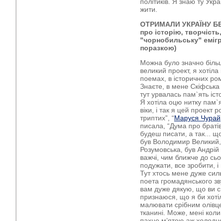
політиків. Я знаю ту Укра
жити.
ОТРИМАЛИ УКРАЇНУ Б
про історію, творчість
"чорнобильську" емігр
поразкою)
Можна було значно біль
великий проект, я хотіла 
поемах, в історичних ро
Знаєте, в мене Скіфська о
тут урвалась пам`ять іст
Я хотіла оцю нитку пам`я
віки, і так я цей проект
триптих”, “
Маруся Чурай
писала, “Дума про братів
будеш писати, а так... що
був Володимир Великий,
Розумовська, був Андрій 
важчі, чим ближче до сь
подужати, все зробити, і
Тут хтось мене дуже сил
поета громадянського зв
вам дуже дякую, що ви с
признаюся, що я би хотіла
малювати срібним олівц
тканині. Може, мені кол
пахне м’ятою аж холодно