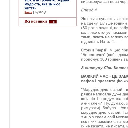
вірю в астрологію. Зоряна
вишиковується нова черг
мудрість, яка змінює
життя»
Епізод 4
| Буквоїд
Книги
Як тільки лунають заклю
Всі новинки
на сцену. Більше години
(80 років людині, не забу
колі, яке оточує письмен
тями, ллють на голову вод
підпишіть Наталі”.
Стою в “черзі”, міцно п
“Берестечка” (собі і дво
пропонує 300 гривень за 
З виступу Ліни Косте
ВАЖКИЙ ЧАС - ЦЕ ЗАВЖ
пафос і презентацію ж
"Марудне діло ювілей - вс
рядки написала дуже дав
ювілеїв. І я подумала со
який єлей? Ну, думаю, з
римувати). Забула... Аж 
марудне діло ювілей. І с
якщо з єлеєм собі можна
всіляких високих слів, м
їх не казати, не писати,