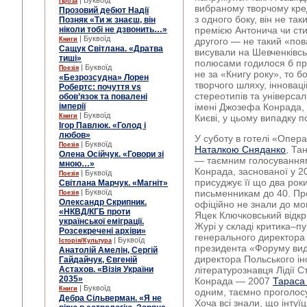
| Буквоїд
Проза
вибраному творчому кред
Прозовий дебют Надії
з одного боку, він не та
Позняк «Ти ж знаєш, він
ніколи тобі не дзвонить…»
премією Антонича чи ст
| Буквоїд
Книги
другого — не такий «пов
Сащук Світлана. «Дратва
висували на Шевченківс
тиші»
полюсами годилося б пр
| Буквоїд
Поезія
не за «Книгу року», то бо
«Безрозсудна» Лорен
творчого шляху, інновац
Робертс: почуття vs
стереотипів та універсал
обов’язок та повалені
імперії
імені Джозефа Конрада, 
| Буквоїд
Книги
Києві, у цьому випадку 
Ігор Павлюк. «Голод і
любов»
У суботу в готелі «Опер
| Буквоїд
Поезія
Наталкою Сняданко
, Та
Олена Осійчук. «Говори зі
— таємним голосуванням
мною…»
Конрада, заснованої у 20
| Буквоїд
Поезія
присуджує її що два рок
Світлана Марчук. «Магніт»
| Буквоїд
письменникам до 40. Про
Поезія
Олександр Скрипник.
офіційно не знали до мо
«НКВД/КГБ проти
Яцек Ключковський відкр
української еміграції.
Журі у складі критика–п
Розсекречені архіви»
генерального директора
| Буквоїд
Історія/Культура
президента «Форуму вид
Анатолій Амелін, Сергій
директора Польського ін
Гайдайчук, Євгеній
Астахов. «Візія України
літературознавця Лідії 
2035»
Конрада — 2007
Тараса
| Буквоїд
Книги
одним, таємно проголосу
Дебра Сільверман. «Я не
Хоча всі знали, що інтуїц