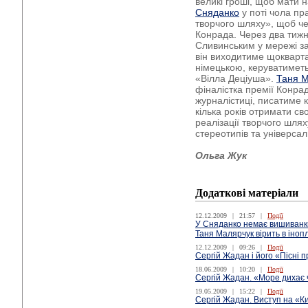
великі гроші, щоб мати 
Сняданко
у поті чола п
творчого шляху», щоб ч
Конрада. Через два тижн
Сливинським у мережі з
він виходитиме щокварта
німецькою, керуватиметь
«Вілла Деціуша».
Таня 
фіналістка премії Конра
журналістиці, писатиме ко
кілька років отримати сво
реалізації творчого шлях
стереотипів та універсал
Ольга Жук
Додаткові матеріали
12.12.2009
|
21:57
|
Події
У Сняданко немає вишиванк
Таня Малярчук вірить в іно
12.12.2009
|
09:26
|
Події
Сергій Жадан і його «Пісні 
18.06.2009
|
10:20
|
Події
Сергій Жадан. «Море дихає 
19.05.2009
|
15:22
|
Події
Сергій Жадан. Виступ на «Ки