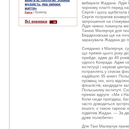
вірю в астрологію. Зоряна
вибирати Жадана. Лідія
мудрість, яка змінює
чорному платті перед н
життя»
Сергія і щось щебетала й
| Буквоїд
Книги
Сергія потрапив конвертик
Всі новинки
запрошення на стажуванн
Лідія чемно покинула ме
Танею Малярчук для тих
Бердиховська ще на поч
зарахувала Жадана до п
Сняданко з Малярчук, су
що премія цього року ді
прийде, адже до 40 рокі
одного Конрада. Адже скі
інституції і наукові цент
потраплять у списки фіна
надійшло 35 анкет. Поль
прізвищ тих, кого відсія
фіналістів, кандидати з
Польському інституті. С
премію вдруге. «Ми з На
Коли сюди приїздиш, бач
часто доводиться зустріч
іншого, є такою гарною 
підмітив Жадан. — За два
дуже полюбити».
Для Тані Малярчук прем