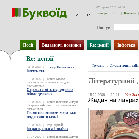
07 серпня 2026, 02:32
Експорт
|
RSS
|
Контакти
|
Пошук
Події
Видавничі новинки
Re: цензії
Інфотека
Re: цензії
Головна
\
Літературний дай
06.08.2026
|
Віктор Палинський
Іноземець
Літературний 
04.08.2026
|
Тетяна Мороз,
письменниця, книжкова оглядачка,
бібліотекарка
Строкате літо під однією
обкладинкою
15.12.2009
|
10:41
|
Україна
Жадан на лаврах
02.08.2026
|
Тетяна Іваніцька-Дячун
лікарка-психіатриня, психотерапевтка,
письменниця
Після цієї книжки хочеться
подзвонити мамі
02.08.2026
|
Ігор Чорний
Інтриги, шпаги і любов
31.07.2026
|
Тетяна Іваніцька-Дячун,