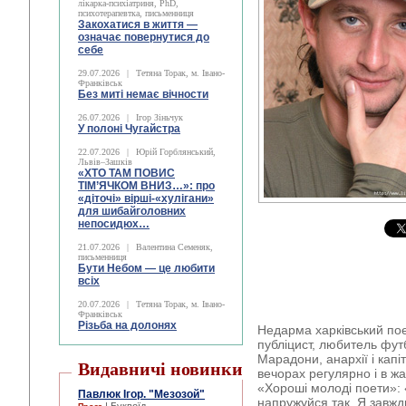
лікарка-психіатриня, PhD,
психотерапевтка, письменниця
Закохатися в життя —
означає повернутися до
себе
29.07.2026
|
Тетяна Торак, м. Івано-
Франківськ
Без миті немає вічности
26.07.2026
|
Ігор Зіньчук
У полоні Чугайстра
22.07.2026
|
Юрій Горблянський,
Львів–Зашків
«ХТО ТАМ ПОВИС
ТІМ’ЯЧКОМ ВНИЗ…»: про
«діточі» вірші-«хулігани»
для шибайголовних
непосидюх…
21.07.2026
|
Валентина Семеняк,
письменниця
Бути Небом ― це любити
всіх
20.07.2026
|
Тетяна Торак, м. Івано-
Франківськ
Різьба на долонях
Недарма харківський пое
публіцист, любитель фут
Марадони, анархії і капі
Видавничі новинки
вечорах регулярно і в жа
«Хороші молоді поети»: 
Павлюк Ігор. "Мезозой"
напружуйся так. Я завжд