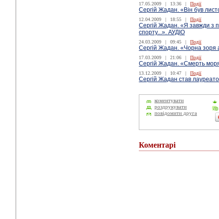
17.05.2009
|
13:36
|
Події
Сергій Жадан. «Він був лист
12.04.2009
|
18:55
|
Події
Сергій Жадан. «Я завжди з 
спорту...». АУДІО
24.03.2009
|
09:45
|
Події
Сергій Жадан. «Чорна зоря а
17.03.2009
|
21:06
|
Події
Сергій Жадан. «Смерть моряк
13.12.2009
|
10:47
|
Події
Сергій Жадан став лауреато
коментувати
роздрукувати
повідомити друга
Коментарі