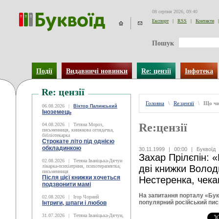
08 серпня 2026, 09:40
Експорт
|
RSS
|
Контакти
|
Пошук
Події
Видавничі новинки
Re: цензії
Інфотека
Re: цензії
Головна
\
Re:цензії
\
Що чи
06.08.2026
|
Віктор Палинський
Іноземець
Re:цензії
04.08.2026
|
Тетяна Мороз,
письменниця, книжкова оглядачка,
бібліотекарка
Строкате літо під однією
обкладинкою
30.11.1999
|
00:00
|
Буквоїд
Захар Прілєпін: 
02.08.2026
|
Тетяна Іваніцька-Дячун
лікарка-психіатриня, психотерапевтка,
дві книжки Воло
письменниця
Після цієї книжки хочеться
Нестеренка, чека
подзвонити мамі
На запитання порталу «Бук
02.08.2026
|
Ігор Чорний
популярний російський пис
Інтриги, шпаги і любов
31.07.2026
|
Тетяна Іваніцька-Дячун,