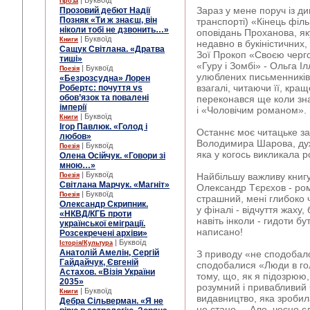
| Буквоїд
Проза
Зараз у мене поруч із ди
Прозовий дебют Надії
Позняк «Ти ж знаєш, він
транспорті) «Кінець філ
ніколи тобі не дзвонить…»
оповідань Проханова, як
| Буквоїд
Книги
недавно в букіністичних,
Сащук Світлана. «Дратва
Зої Прокоп «Своєю черго
тиші»
«Гуру і Зомбі» - Ольга І
| Буквоїд
Поезія
улюблених письменників,
«Безрозсудна» Лорен
взагалі, читаючи її, кращ
Робертс: почуття vs
обов’язок та повалені
переконався ще коли зн
імперії
і «Чоловічим романом».
| Буквоїд
Книги
Ігор Павлюк. «Голод і
Останнє моє читацьке за
любов»
Володимира Шарова, дуж
| Буквоїд
Поезія
яка у когось викликала 
Олена Осійчук. «Говори зі
мною…»
| Буквоїд
Найбільшу важливу книгу
Поезія
Світлана Марчук. «Магніт»
Олександр Тєрєхов - ром
| Буквоїд
Поезія
страшний, мені глибоко 
Олександр Скрипник.
у фіналі - відчуття жаху, 
«НКВД/КГБ проти
навіть інколи - гидоти бу
української еміграції.
написано!
Розсекречені архіви»
| Буквоїд
Історія/Культура
Анатолій Амелін, Сергій
З приводу «не сподобало
Гайдайчук, Євгеній
сподобалися «Люди в го
Астахов. «Візія України
тому, що, як я підозрюю,
2035»
розумний і привабливий 
| Буквоїд
Книги
видавництво, яка зробил
Дебра Сільверман. «Я не
не стане ... Але, чесно 