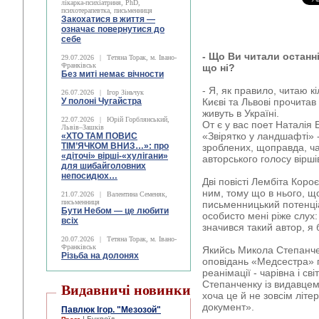
лікарка-психіатриня, PhD,
психотерапевтка, письменниця
Закохатися в життя —
означає повернутися до
себе
- Що Ви читали останн
29.07.2026
|
Тетяна Торак, м. Івано-
Франківськ
що ні?
Без миті немає вічности
- Я, як правило, читаю к
26.07.2026
|
Ігор Зіньчук
У полоні Чугайстра
Києві та Львові прочитав 
живуть в Україні.
22.07.2026
|
Юрій Горблянський,
От є у вас поет Наталія
Львів–Зашків
«Звірятко у ландшафті» 
«ХТО ТАМ ПОВИС
ТІМ’ЯЧКОМ ВНИЗ…»: про
зроблених, щоправда, ч
«діточі» вірші-«хулігани»
авторського голосу вірші
для шибайголовних
непосидюх…
Дві повісті Лембіта Коро
ним, тому що в нього, щ
21.07.2026
|
Валентина Семеняк,
письменниця
письменницький потенціа
Бути Небом ― це любити
особисто мені ріже слух:
всіх
значився такий автор, я 
20.07.2026
|
Тетяна Торак, м. Івано-
Франківськ
Якийсь Микола Степанчен
Різьба на долонях
оповідань «Медсестра» пр
реанімації - чарівна і с
Степанченку із видавцем
Видавничі новинки
хоча це й не зовсім літе
документ».
Павлюк Ігор. "Мезозой"