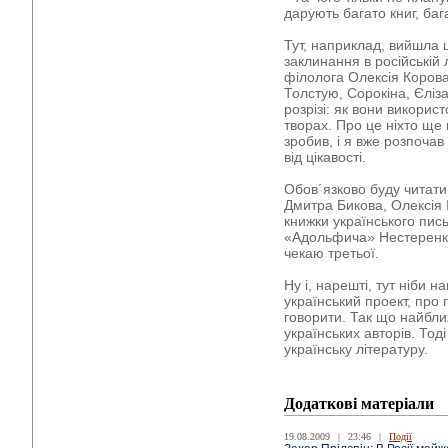
дарують багато книг, ба
Тут, наприклад, вийшла 
заклинання в російській л
філолога Олексія Корова
Толстую, Сорокіна, Єліза
розрізі: як вони викорис
творах. Про це ніхто ще
зробив, і я вже розпочав
від цікавості.
Обов´язково буду читати
Дмитра Бикова, Олексія 
книжки українського пи
«Адольфича» Нестеренка
чекаю третьої.
Ну і, нарешті, тут ніби н
український проект, про
говорити. Так що найбл
українських авторів. То
українську літературу.
Додаткові матеріали
19.08.2009
|
23:46
|
Події