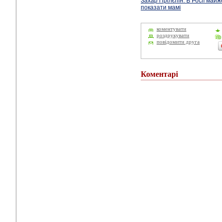
Захар Прілєпін: В Росії майж
показати мамі
коментувати
роздрукувати
повідомити друга
Коментарі