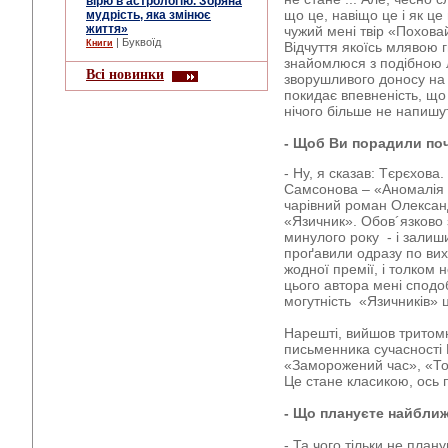
вірю в астрологію. Зоряна
що це, навіщо це і як ц
мудрість, яка змінює
життя»
чужий мені твір «Похова
| Буквоїд
Книги
Відчуття якоїсь млявою 
знайомлюся з подібною 
Всі новинки
зворушливого доносу на 
покидає впевненість, що
нічого більше не напишу
- Щоб Ви порадили по
- Ну, я сказав: Тєрєхова
Самсонова – «Аномалія К
чарівний роман Олексан
«Язичник». Обов´язково 
минулого року - і залиши
проґавили одразу по вих
жодної премії, і толком 
цього автора мені спод
могутність «Язичників» ц
Нарешті, вийшов тритом
письменника сучасності
«Заморожений час», «Той
Це стане класикою, ось 
- Що плануєте найбли
- Та чого тільки не плану