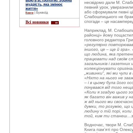
вірю в астрологію. Зоряна
несвідомо дали М. Слаб
мудрість, яка змінює
певний урок, увиразнил
життя»
або сформували певні ці
| Буквоїд
Книги
Слабошпицького не браку
спогади – це насампер
Всі новинки
Наприклад, М. Слабошпиц
районці» йому пощастило
головного редактора Гри
«регулярно повторював
іншого, це – ще й гра». 
що людина, яка претен
працювати над своїм с
загальників і газетних 
колекціонувати оригінал
„
живинки
“
, які ми чули 
«
Ніхто на нього не зваж
– і в цьому була його ос
почувався від того нещ
«Коли я згадую цього з
як багато він важив у 
ж від нього ми своєчасно
думки, то розумію, що 
людину о тій порі, коли
той, ким ти станеш…
Водночас, твори М. Сла
Книга пам’яті про Олекс