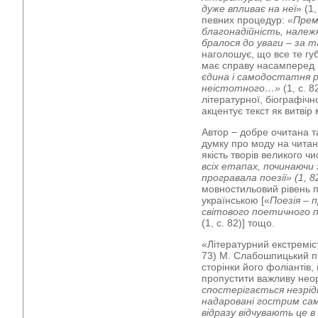
дуже впливає на неї
» (1
певних процедур:
«Премі
благонадійність, належ
бралося до уваги – за 
наголошує, що все те губ
має справу насамперед 
єдина і самодостатня р
неістотного…»
(1, с. 8
літературної, біографіч
акцентує текст як витвір
Автор − добре очитана 
думку про моду на читан
якість творів великого чи
всіх етапах, починаючи 
програвала поезії» (1, 8
мовностильовий рівень п
українською [«
Поезія – 
світового поетичного п
(1, с. 82)] тощо.
«Літературний екстреміс
73) М. Слабошпицький пи
сторінки його фоліантів
пропустити важливу не
спостерігається незрід
надаровані гострим с
відразу відчувають це в