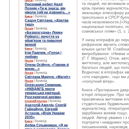
| Буквоїд
Проза
та людей, які впливали н
Прозовий дебют Надії
крізь призму журналістс
Позняк «Ти ж знаєш, він
ніколи тобі не дзвонить…»
змальовує атмосферу рад
| Буквоїд
Книги
престижно в СРСР бу
Сащук Світлана. «Дратва
часів незалежности
[«Ук
тиші»
національні політики, п
| Буквоїд
Поезія
совківських плям
» (1, с. 
«Безрозсудна» Лорен
Робертс: почуття vs
У низці епіграфів до пе
обов’язок та повалені
рефреном звучить слово
імперії
| Буквоїд
кількох цитат М. Слабош
Книги
Ігор Павлюк. «Голод і
випробування: «
Немає н
любов»
(Г. Г. Маркес). Отож, ав
| Буквоїд
Поезія
життєпису, але життєпис
Олена Осійчук. «Говори зі
багатьох людей, що попа
мною…»
Водночас в епіграфах ав
| Буквоїд
Поезія
«хто народив», «що ми 
Світлана Марчук. «Магніт»
| Буквоїд
«попутний вітер».
Поезія
Олександр Скрипник.
«НКВД/КГБ проти
Книга «Протирання дзерк
української еміграції.
історії літератури. Про 
Розсекречені архіви»
присвячена життєвим етап
| Буквоїд
Історія/Культура
студентських будівельних
Анатолій Амелін, Сергій
журналістиці, літературні
Гайдайчук, Євгеній
зарубіжних вояжів тощо,
Астахов. «Візія України
2035»
людей. Автор уважно і з
| Буквоїд
Книги
портрети і невідомих про
Дебра Сільверман. «Я не
письменників, науковців,