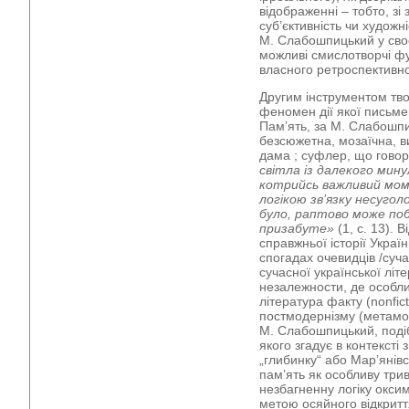
відображенні – тобто, з
суб’єктивність чи художн
М. Слабошпицький у своє
можливі смислотворчі фу
власного ретроспективног
Другим інструментом тво
феномен дії якої письме
Пам’ять, за М. Слабошпи
безсюжетна, мозаїчна, в
дама ; суфлер, що гово
світла із далекого мин
котрийсь важливий мом
логікою зв’язку несугол
було, раптово може по
призабуте»
(1, с. 13). 
справжньої історії Укра
спогадах очевидців /суч
сучасної української літ
незалежности, де особли
література факту (nonfict
постмодернізму (метамод
М. Слабошпицький, подіб
якого згадує в контексті
„глибинку“ або Мар’янів
пам’ять як особливу три
незбагненну логіку окси
метою осяйного відкритт