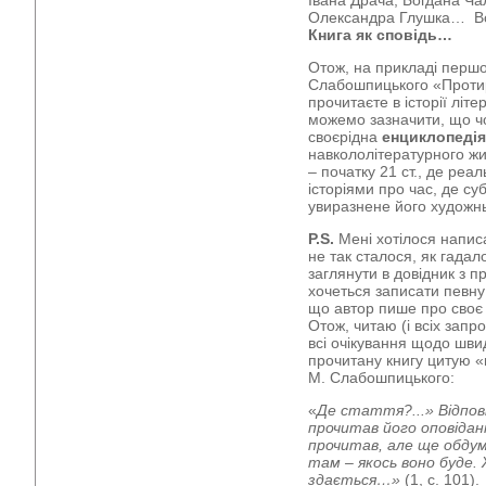
Івана Драча, Богдана Ча
Олександра Глушка… Вод
Книга як
сповідь…
Отож, на прикладі першої
Слабошпицького «Протир
прочитаєте в історії літ
можемо зазначити, що ч
своєрідна
енциклопедія
навкололітературного жит
– початку 21 ст., де реал
історіями про час, де су
увиразнене його художн
P.S.
Мені хотілося напис
не так сталося, як гадал
заглянути в довідник з п
хочеться записати певну
що автор пише про своє я
Отож, читаю (і всіх запр
всі очікування щодо шви
прочитану книгу цитую «
М. Слабошпицького:
«
Де стаття?...» Відпов
прочитав його оповідан
прочитав, але ще обду
там – якось воно буде.
здається…»
(1, с. 101).