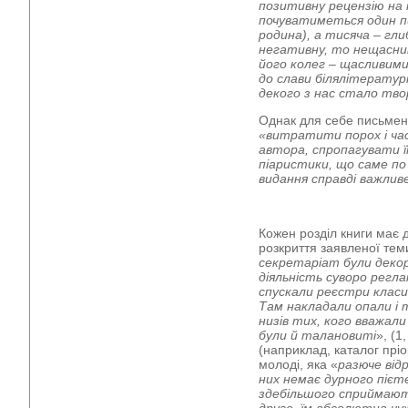
позитивну рецензію на
почуватиметься один п
родина), а тисяча – гл
негативну, то нещасним
його колег – щасливим
до слави білялітерату
декого з нас стало тв
Однак для себе письмен
«витратити порох і ча
автора, спропагувати ї
піаристики, що саме по
видання справді важлив
Кожен розділ книги має 
розкриття заявленої тем
секретаріат були деко
діяльність суворо рег
спускали реєстри класик
Там накладали опали і 
низів тих, кого вважали
були й талановиті
», (1
(наприклад, каталог пріо
молоді, яка «
разюче відр
них немає дурного пієте
здебільшого сприймають