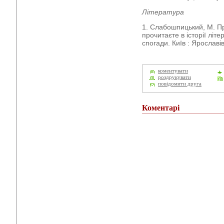
Література
1. Слабошпицький, М. Пр
прочитаєте в історії літ
спогади. Київ : Ярославів
коментувати
роздрукувати
повідомити друга
Коментарі