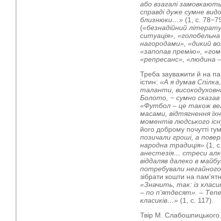
або взагалі замовкають
справді дуже сумне вид
близнюки…»
(1, с. 78−7
(«
безнадійний літерату
ситуація», «голобельн
нагородами», «дикий в
«запопав премію», «гом
«репресанс», «людина –
Треба зауважити й на па
істин:
«А я думав Спілка
таланти, високодуховні
Болото,
−
сумно сказа
«Футбол – це також вел
масами, відтягнення їхн
моментів людського існ
його доброму почутті гу
позичали гроші, а повер
народна традиція»
(1, с
анестезія… стреси алк
віддаляв далеко в майб
потребували негайного 
зібрати кошти на пам’ят
«Значить, так: із класи
– по п’ятдесят». – Тепе
класиків…»
(1, с. 117).
Твір М. Слабошпицького