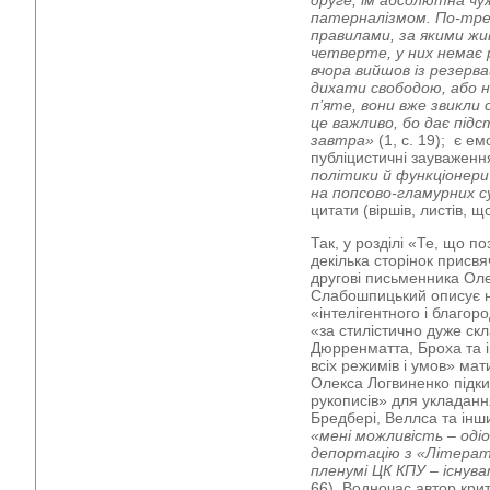
друге, їм абсолютна чу
патерналізмом. По-тре
правилами, за якими жив
четверте, у них немає 
вчора вийшов із резерва
дихати свободою, або 
п’яте, вони вже звикли 
це важливо, бо дає підс
завтра»
(1, с. 19); є ем
публіцистичні зауваженн
політики й функціонери 
на попсово-гламурних 
цитати (віршів, листів, 
Так, у розділі «Те, що п
декілька сторінок присвя
другові письменника Оле
Слабошпицький описує н
«інтелігентного і благо
«за стилістично дуже ск
Дюрренматта, Броха та ін
всіх режимів і умов» мат
Олекса Логвиненко підк
рукописів» для укладанн
Бредбері, Веллса та інши
«мені можливість – одіо
депортацію з «Літерату
пленумі ЦК КПУ – існув
66). Водночас автор кри