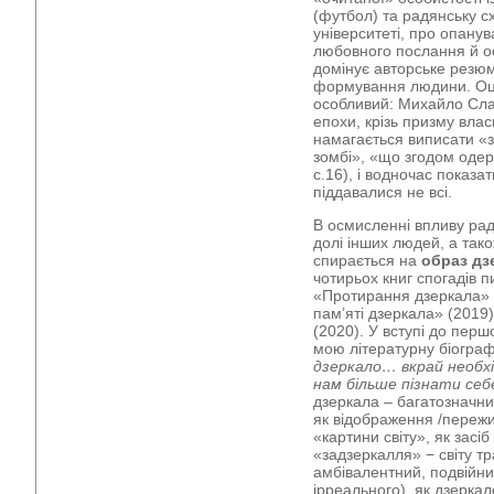
(футбол) та радянську с
університеті, про опану
любовного послання й осн
домінує авторське резюм
формування людини. О
особливий: Михайло Сла
епохи, крізь призму влас
намагається виписати «
зомбі», «що згодом одер
c.16), і водночас показат
піддавалися не всі.
В осмисленні впливу рад
долі інших людей, а тако
спирається на
образ дз
чотирьох книг спогадів 
«Протирання дзеркала» (2
пам’яті дзеркала» (2019
(2020). У вступі до перш
мою літературну біогра
дзеркало… вкрай необх
нам більше пізнати себ
дзеркала – багатозначн
як відображення /переж
«картини світу», як засі
«задзеркалля» − світу т
амбівалентний, подвійни
ірреального), як дзеркал