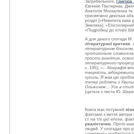
Загребельного,
Григора
Євгенію Пастернак, Дми
Анатолія Москаленка та і
присвячено декілька абза
розділ [«Невипита кава 
Земляка); «Епістолярний
«Подробиці до історії Ше
А для декого спогади М.
літературної критики
:
літературним блиском, 
протокольне словоскла
просто аналітик, осмис
літературного процесу,
с. 195);
«…біографія мо
творчість, відокремити
зусиль. Я мав цю пробл
тепер роблять з Хвильо
Ольжичем… Усе в стилі 
(цитата з листа Ю. Шерех
Книга має потужний
піз
фактами з життя автора у
ст. на тлі цієї епохи, фа
реалістично
. Проте кни
людей. У спогадах про 
«очитаної» особистості із