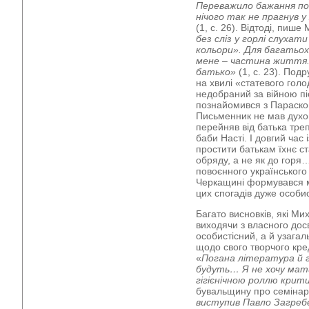
Переважило бажання поб
нічого так не прагнув у
(1, с. 26). Відтоді, пиш
без сліз у горлі слухат
кольори». Для багатьох
мене – частина життя. 
батько»
(1, с. 23). Под
на хвилі «статевого гол
недобраний за війною пі
познайомився з Параскою,
Письменник не мав духов
перейняв від батька тре
баби Насті. І довгий час
простити батькам їхнє с
обряду, а не як до горя
повоєнного українського
Черкащині формувався м
цих спогадів дуже особист
Багато висновків, які М
виходячи з власного дос
особистісний, а й узага
щодо свого творчого кре
«
Погана література й г
будуть… Я не хочу мати
гігієнічною роллю крит
бувальщину про семінар 
виступив Павло Загреб