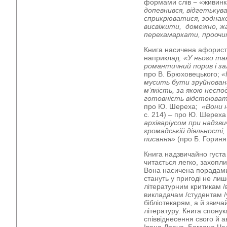
формами слів − «живин
допевнився, відгетькув
сприкрюватися, зоднак
висвіжити, домежно, ж
перехамаркати, проочи
Книга насичена афористи
наприклад:
«У нього та
романтичний порив і з
про В. Брюховецького;
«
мусить бути зруйнован
м’якість, за якою несп
готовність відстоюват
про Ю. Шереха;
«Вони 
с. 214) – про Ю. Шереха 
архіваріусом при надзв
громадській діяльності,
писання»
(про Б. Гориня 
Книга надзвичайно густа 
читається легко, захопли
Вона насичена порадами
стануть у пригоді не ли
літературним критикам /
викладачам /студентам 
бібліотекарям, а й звич
літературу. Книга спонук
співвіднесення свого й а