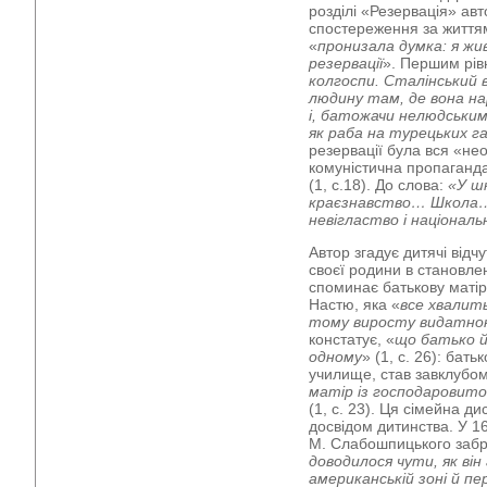
розділі «Резервація» авт
спостереження за життям
«
пронизала думка: я жи
резервації
». Першим рів
колгоспи. Сталінський в
людину там, де вона на
і, батожачи нелюдським
як раба на турецьких г
резервації була вся «не
комуністична пропаганд
(1, с.18). До слова:
«У шк
краєзнавство… Школа…
невігластво і національн
Автор згадує дитячі відч
своєї родини в становле
споминає батькову матір
Настю, яка «
все хвалить
тому виросту видатн
констатує, «
що батько й
одному
» (1, с. 26): бать
училище, став завклубом
матір із господаровитої
(1, с. 23). Ця сімейна 
досвідом дитинства. У 16
М. Слабошпицького забр
доводилося чути, як він
американській зоні й п