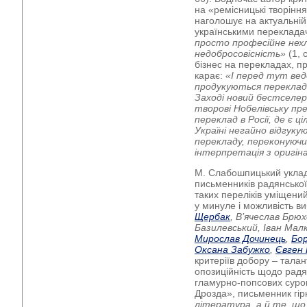
на «ремісницькі творіння
наголошує на актуальній
українськими переклада
просто професійне не
недобросовісність»
(1, 
бізнес на перекладах, про
карає:
«І перед тут ве
продукуються переклади
Заході новий бестселе
творові Нобелівську пр
переклад в Росії, де є ц
Україні негайно відгуку
перекладу, переконуючи
інтерпретація з оригін
М. Слабошпицький уклад
письменників радянської
таких переліків уміщени
у минуле і можливість ви
Щербак
, В’ячеслав Брю
Базилевський, Іван Мал
Мирослав Дочинець
,
Бо
Оксана Забужко
,
Євген
критеріїв добору – талан
опозиційність щодо радян
гламурно-попсових сурог
Дрозда», письменник гір
література, а й те, що