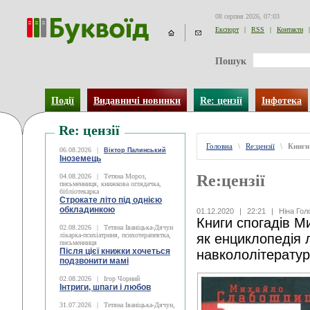
08 серпня 2026, 07:03
Експорт
|
RSS
|
Контакти
|
Пошук
Події
Видавничі новинки
Re: цензії
Інфотека
Re: цензії
Головна
\
Re:цензії
\
Книги
06.08.2026
|
Віктор Палинський
Іноземець
Re:цензії
04.08.2026
|
Тетяна Мороз,
письменниця, книжкова оглядачка,
бібліотекарка
Строкате літо під однією
обкладинкою
01.12.2020
|
22:21
|
Ніна Гол
Книги спогадів 
02.08.2026
|
Тетяна Іваніцька-Дячун
лікарка-психіатриня, психотерапевтка,
як енциклопедія л
письменниця
Після цієї книжки хочеться
навкололітератур
подзвонити мамі
02.08.2026
|
Ігор Чорний
Інтриги, шпаги і любов
31.07.2026
|
Тетяна Іваніцька-Дячун,