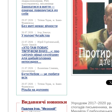
лікарка-психіатриня, PhD,
психотерапевтка, письменниця
Закохатися в життя —
означає повернутися до
себе
29.07.2026
|
Тетяна Торак, м. Івано-
Франківськ
Без миті немає вічности
26.07.2026
|
Ігор Зіньчук
У полоні Чугайстра
22.07.2026
|
Юрій Горблянський,
Львів–Зашків
«ХТО ТАМ ПОВИС
ТІМ’ЯЧКОМ ВНИЗ…»: про
«діточі» вірші-«хулігани»
для шибайголовних
непосидюх…
21.07.2026
|
Валентина Семеняк,
письменниця
Бути Небом ― це любити
всіх
20.07.2026
|
Тетяна Торак, м. Івано-
Франківськ
Різьба на долонях
Видавничі новинки
Упродовж 2017−2020 рр. 
спогадів письменника, в
Павлюк Ігор. "Мезозой"
Михайла Слабошпицького.