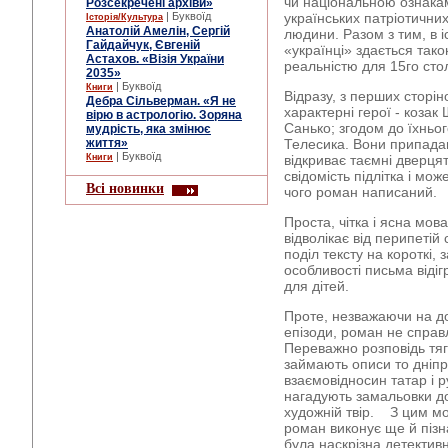
чи національною ознакам
Розсекречені архіви»
| Буквоїд
українських патріотичних
Історія/Культура
Анатолій Амелін, Сергій
людини. Разом з тим, в 
Гайдайчук, Євгеній
«українці» здається тако
Астахов. «Візія України
реальністю для 15­­го сто
2035»
| Буквоїд
Книги
Відразу, з перших сторі
Дебра Сільверман. «Я не
характерні герої - козак
вірю в астрологію. Зоряна
Санько; згодом до їхньо
мудрість, яка змінює
життя»
Телесика. Вони припадаю
| Буквоїд
Книги
відкриває таємні дверцят
свідомість підлітка і мо
Всі новинки
чого роман написаний.
Проста, чітка і ясна мов
відволікає від перипетій 
поділ тексту на короткі, 
особливості письма віді
для дітей.
Проте, незважаючи на до
епізоди, роман не спра
Переважно розповідь тягн
займають описи то дніпро
взаємовідносин татар і ру
нагадують замальовки до 
художній твір. З цим м
роман виконує ще й пізна
була наскрізна детектив