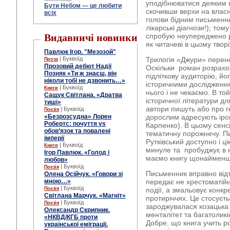
уподібнюватися деяким к
Бути Небом ― це любити
скочивши верхи на власн
всіх
голови бідним письменни
лікарські діагнози!); то
Видавничі новинки
спробую неупереджено р
як читачеві в цьому творі
Павлюк Ігор. "Мезозой"
| Буквоїд
Трилогія «Джури» перено
Проза
Прозовий дебют Надії
Оскільки роман розрахов
Позняк «Ти ж знаєш, він
підліткову аудиторію, йо
ніколи тобі не дзвонить…»
історичними дослідження
| Буквоїд
Книги
нього і не чекаємо. В то
Сащук Світлана. «Дратва
історичної літератури дл
тиші»
автори пишуть або про г
| Буквоїд
Поезія
«Безрозсудна» Лорен
дорослим адресують ірон
Робертс: почуття vs
Карпенко). В цьому сен
обов’язок та повалені
тематичну порожнечу. Пи
імперії
Рутківський доступно і ц
| Буквоїд
Книги
минуле та пробуджує в н
Ігор Павлюк. «Голод і
маємо книгу щонаймен
любов»
| Буквоїд
Поезія
Письменник вправно відт
Олена Осійчук. «Говори зі
мною…»
передає не хрестоматійн
| Буквоїд
Поезія
події, а змальовує конкр
Світлана Марчук. «Магніт»
протиріччях. Це стосуєть
| Буквоїд
Поезія
зароджувалася козацька 
Олександр Скрипник.
менталітет та багатоликі
«НКВД/КГБ проти
Добре, що книга учить р
української еміграції.