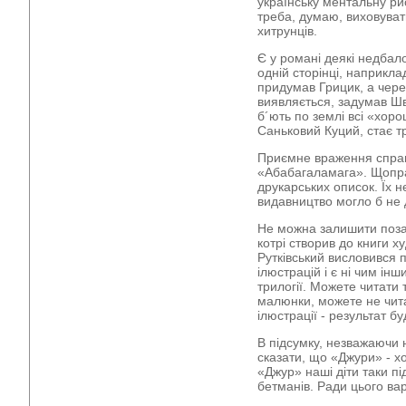
українську ментальну ри
треба, думаю, виховуват
хитрунців.
Є у романі деякі недбалост
одній сторінці, наприкл
придумав Грицик, а через
виявляється, задумав Швай
б´ють по землі всі «хорош
Саньковий Куций, стає т
Приємне враження справ
«Абабагаламага». Щопра
друкарських описок. Їх 
видавництво могло б не 
Не можна залишити поза 
котрі створив до книги 
Рутківський висловився п
ілюстрацій і є ні чим і
трилогії. Можете читати 
малюнки, можете не чита
ілюстрації - результат 
В підсумку, незважаючи
сказати, що «Джури» - х
«Джур» наші діти таки під
бетманів. Ради цього ва