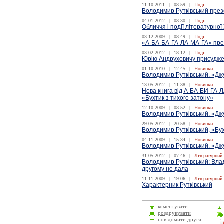
11.10.2011
|
08:59
|
Події
Володимир Рутківський през
04.01.2012
|
08:30
|
Події
Обличчя і події літературно
03.12.2009
|
08:49
|
Події
«А-БА-БА-ГА-ЛА-МА-ГА» през
03.02.2012
|
18:12
|
Події
Юрію Андруховичу присудже
01.10.2010
|
12:45
|
Новинки
Володимир Рутківський. «Дж
13.05.2012
|
11:38
|
Новинки
Нова книга від А-БА-БИ-ГА-
«Бухтик з тихого затону»
12.10.2009
|
08:52
|
Новинки
Володимир Рутківський. «Дж
29.05.2012
|
20:58
|
Новинки
Володимир Рутківський, «Бух
04.11.2009
|
15:34
|
Новинки
Володимир Рутківський. «Дж
31.05.2012
|
07:46
|
Літературний
Володимир Рутківський: Вла
другому не дала
11.11.2009
|
19:06
|
Літературний
Характерник Рутківський
коментувати
роздрукувати
повідомити друга