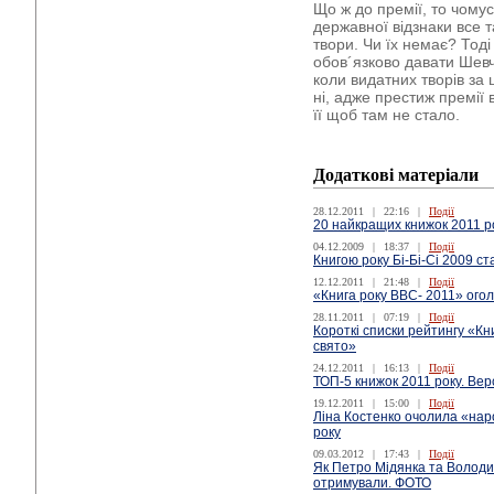
Що ж до премії, то чому
державної відзнаки все т
твори. Чи їх немає? Тод
обов´язково давати Шевч
коли видатних творів за
ні, адже престиж премії
її щоб там не стало.
Додаткові матеріали
28.12.2011
|
22:16
|
Події
20 найкращих книжок 2011 ро
04.12.2009
|
18:37
|
Події
Книгою року Бі-Бі-Сі 2009 ст
12.12.2011
|
21:48
|
Події
«Книга року BBC- 2011» огол
28.11.2011
|
07:19
|
Події
Короткі списки рейтингу «Кн
свято»
24.12.2011
|
16:13
|
Події
ТОП-5 книжок 2011 року. Вер
19.12.2011
|
15:00
|
Події
Ліна Костенко очолила «нар
року
09.03.2012
|
17:43
|
Події
Як Петро Мідянка та Володи
отримували. ФОТО