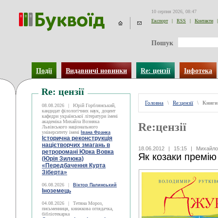
10 серпня 2026, 08:47
Експорт
|
RSS
|
Контакти
|
Пошук
Події
Видавничі новинки
Re: цензії
Інфотека
Re: цензії
Головна
\
Re:цензії
\
Книги
08.08.2026
|
Юрій Горблянський,
кандидат філологічних наук, доцент
кафедри української літератури імені
академіка Михайла Возняка
Re:цензії
Львівського національного
університету імені
Івана Франка
Історична реконструкція
націєтворчих змагань в
18.06.2012
|
15:15
|
Михайло
ретроромані Юрка Вовка
Як козаки премію
(Юрія Зилюка)
«Передбачення Курта
Зіберта»
06.08.2026
|
Віктор Палинський
Іноземець
04.08.2026
|
Тетяна Мороз,
письменниця, книжкова оглядачка,
бібліотекарка