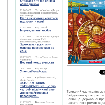
Строкате літо під однією
обкладинкою
02.08.2026
|
Тетяна Іваніцька-Дячун
лікарка-психіатриня, психотерапевтка,
письменниця
Після цієї книжки хочеться
подзвонити мамі
02.08.2026
|
Ігор Чорний
Інтриги, шпаги і любов
31.07.2026
|
Тетяна Іваніцька-Дячун,
лікарка-психіатриня, PhD,
психотерапевтка, письменниця
Закохатися в життя —
означає повернутися до
себе
29.07.2026
|
Тетяна Торак, м. Івано-
Франківськ
Без миті немає вічности
26.07.2026
|
Ігор Зіньчук
У полоні Чугайстра
22.07.2026
|
Юрій Горблянський,
Львів–Зашків
«ХТО ТАМ ПОВИС
ТІМ’ЯЧКОМ ВНИЗ…»: про
«діточі» вірші-«хулігани»
Тривалий час українські 
для шибайголовних
байдужими до творів пи
непосидюх…
найвищої державної пре
21.07.2026
|
Валентина Семеняк,
назвати його роман вида
письменниця