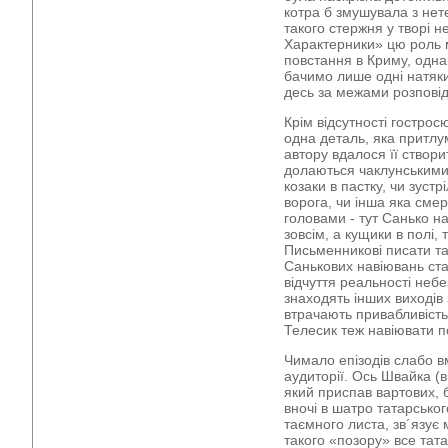
котра б змушувала з нет
такого стержня у творі н
Характерники» цю роль м
повстання в Криму, одна
бачимо лише одні натяки 
десь за межами розповід
Крім відсутності гострос
одна деталь, яка притлу
автору вдалося її створи
долаються чаклунськими
козаки в пастку, чи зус
ворога, чи інша яка сме
головами - тут Санько нав
зовсім, а кущики в полі,
Письменникові писати так
Санькових навіювань ста
відчуття реальності небез
знаходять інших виходів 
втрачають привабливість 
Телесик теж навіювати п
Чимало епізодів слабо в
аудиторії. Ось Швайка (
який приспав вартових, 
вночі в шатро татарськог
таємного листа, зв´язує м
такого «позору» все татар