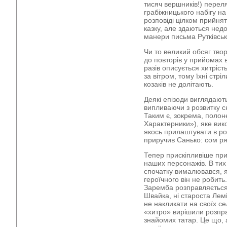
тисяч вершників!) перел
грабіжницького набігу на 
розповіді цілком прийнят
казку, але здаються нед
манери письма Рутківсь
Чи то великий обсяг твор
до повторів у прийомах 
разів описується хитріст
за вітром, тому їхні стрі
козаків не долітають.
Деякі епізоди виглядают
випливаючи з розвитку с
Таким є, зокрема, полон
Характерники»), яке вик
якось прилаштувати в ро
приручив Санько: сом ря
Тепер прискіпливіше пр
наших персонажів. В ти
спочатку вималювався, я
героїчного він не робить.
Заремба розправляється
Швайка, ні староста Лемі
не накликати на своїх се
«хитро» вирішили розпр
знайомих татар. Це що, а