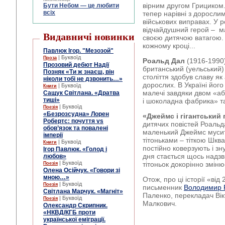
вірним другом Грициком. 
Бути Небом ― це любити
всіх
тепер нарівні з доросли
військових виправах. У 
відчайдушний герой – м
Видавничі новинки
своєю дитячою ватагою. 
кожному кроці...
Павлюк Ігор. "Мезозой"
| Буквоїд
Проза
Роальд Дал
(1916-1990
Прозовий дебют Надії
британський (уельський)
Позняк «Ти ж знаєш, він
століття здобув славу як 
ніколи тобі не дзвонить…»
дорослих. В Україні його
| Буквоїд
Книги
малечі завдяки двом «а
Сащук Світлана. «Дратва
тиші»
і шоколадна фабрика» т
| Буквоїд
Поезія
«Безрозсудна» Лорен
«Джеймс і гігантський
Робертс: почуття vs
дитячих повістей Роальд
обов’язок та повалені
маленький Джеймс мусит
імперії
тітоньками – тіткою Шква
| Буквоїд
Книги
постійно коверзують і з
Ігор Павлюк. «Голод і
дня стається щось надзв
любов»
| Буквоїд
тітоньок докорінно зміню
Поезія
Олена Осійчук. «Говори зі
мною…»
Отож, про ці історії «від
| Буквоїд
Поезія
письменник
Володимир Р
Світлана Марчук. «Магніт»
Паленко, перекладач Вік
| Буквоїд
Поезія
Малкович.
Олександр Скрипник.
«НКВД/КГБ проти
української еміграції.