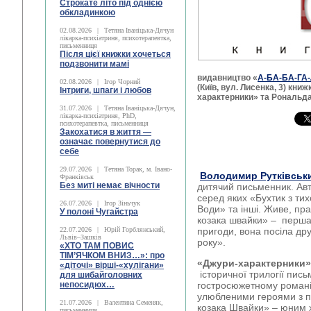
Строкате літо під однією
обкладинкою
02.08.2026
|
Тетяна Іваніцька-Дячун
лікарка-психіатриня, психотерапевтка,
письменниця
Після цієї книжки хочеться
подзвонити мамі
видавництво «
А-БА-БА-ГА
02.08.2026
|
Ігор Чорний
(Київ, вул. Лисенка, 3) кни
Інтриги, шпаги і любов
характерники» та Рональда
31.07.2026
|
Тетяна Іваніцька-Дячун,
лікарка-психіатриня, PhD,
психотерапевтка, письменниця
Закохатися в життя —
означає повернутися до
себе
29.07.2026
|
Тетяна Торак, м. Івано-
Володимир Рутківськ
Франківськ
Без миті немає вічности
дитячий письменник. Авт
серед яких «Бухтик з тихо
26.07.2026
|
Ігор Зіньчук
Води» та інші. Живе, пра
У полоні Чугайстра
козака швайки» – перша 
22.07.2026
|
Юрій Горблянський,
пригоди, вона посіла др
Львів–Зашків
року».
«ХТО ТАМ ПОВИС
ТІМ’ЯЧКОМ ВНИЗ…»: про
«Джури-характерники»
«діточі» вірші-«хулігани»
історичної трилогії пис
для шибайголовних
непосидюх…
гостросюжетному романі ч
улюбленими героями з 
21.07.2026
|
Валентина Семеняк,
козака Швайки» – юним 
письменниця