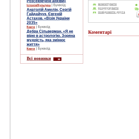
Розсекречені архіви»
коментувати
| Буквоїд
Історія/Культура
роздрукувати
Анатолій Амелін, Сергій
повідомити друга
Гайдайчук, Євгеній
Астахов. «Візія України
2035»
| Буквоїд
Книги
Дебра Сільверман. «Я не
Коментарі
вірю в астрологію. Зоряна
мудрість, яка змінює
життя»
| Буквоїд
Книги
Всі новинки