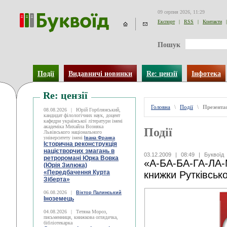
09 серпня 2026, 11:29
Експорт
|
RSS
|
Контакти
|
Пошук
Події
Видавничі новинки
Re: цензії
Інфотека
Re: цензії
Головна
\
Події
\
Презентац
08.08.2026
|
Юрій Горблянський,
кандидат філологічних наук, доцент
кафедри української літератури імені
академіка Михайла Возняка
Події
Львівського національного
університету імені
Івана Франка
Історична реконструкція
націєтворчих змагань в
03.12.2009
|
08:49
|
Буквоїд
ретроромані Юрка Вовка
«А-БА-БА-ГА-ЛА-
(Юрія Зилюка)
«Передбачення Курта
книжки Рутківсько
Зіберта»
06.08.2026
|
Віктор Палинський
Іноземець
04.08.2026
|
Тетяна Мороз,
письменниця, книжкова оглядачка,
бібліотекарка