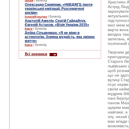
| Буквоїд
Поезія
Християн А
Олександр Скрипник. «НКВД/КГБ проти
Астрід Лін
української еміграції. Розсекречені
зарахувати
архіви»
актуальних
| Буквоїд
Історія/Культура
підступност
Анатолій Амелін, Сергій Гайдайчук,
Євгеній Астахов. «Візія України 2035»
якої межі 
| Буквоїд
Книги
варта вона 
Дебра Сільверман. «Я не вірю в
вигідна та
астрологію. Зоряна мудрість, яка змінює
запитань, 
життя»
політичній 
| Буквоїд
Книги
Творчим де
Всі новинки
пригодниць
Старого Ле
львівських
щоб розчак
що не здог
вулиці Ста
псує нерви
своїм нейм
мудрим біб
пані Берлу
паном Мазя
щирим мака
навпаки, а
злу, нехай
має влади 
можливість