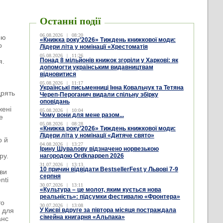
Останні події
06.08.2026
|
08:20
ою
«Книжка року’2026» Тиждень книжкової моди:
о
Лідери літа у номінації «Хрестоматія
05.08.2026
|
11:26
Понад 8 мільйонів книжок згоріли у Харкові: як
я.
допомогти українським видавництвам
відновитися
05.08.2026
|
11:17
Українські письменниці Інна Ковальчук та Тетяна
дрять
Череп-Пероганич видали спільну збірку
оповідань
жені
05.08.2026
|
10:04
Чому вони для мене разом...
е
05.08.2026
|
08:28
«Книжка року’2026» Тиждень книжкової моди:
Лідери літа у номінації «Дитяче свято»
о й
04.08.2026
|
13:27
Ірину Шувалову відзначено норвезькою
ру.
нагородою Ordknappen 2026
31.07.2026
|
13:13
10 причин відвідати BestsellerFest у Львові 7-9
ви
серпня
nti
30.07.2026
|
13:11
«Культура – це молот, яким кується нова
реальність»: підсумки фестивалю «Фронтера»
то
30.07.2026
|
13:08
і для
У Києві вдруге за півтора місяця постраждала
сімейна книгарня «Альпака»
анс