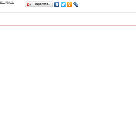
ити друга
Поділитися…
і