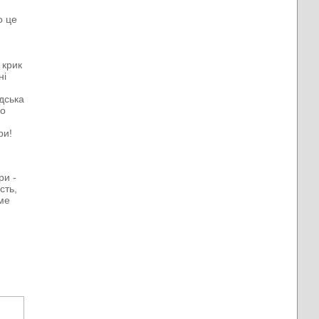
о це
 крик
ні
дська
що
ри!
ри -
сть,
аме