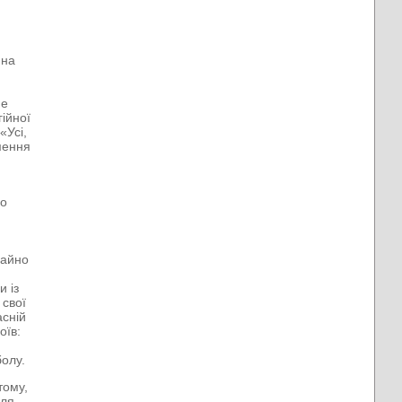
 на
не
гійної
«Усі,
мення
го
чайно
и із
 свої
асній
оїв:
болу.
тому,
сля