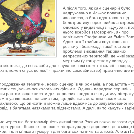
А після того, як сам сценарій було
надруковано в кількох поважних
часописах, а його адаптована під
белетристику версія вийшла окрем
книжкою у видавництві «Джура», пр
нього всерйоз заговорили, як про
новітнього Стефаника чи Еміля Зол
Адже такої глибини внутрішнього
розпачу і безвиході, такої гостроти
проблеми виживання так званих
депресивних територій, де живі заз
мертвим (у конкретному випадку -
 містечка, де всі засоби для існування і всі сюжетні колізії зосеред
хти, кожен спуск до якої - практично самовбивство) практично ще н
 продовження тематики, нових сценаріїв чи романів, а пощастить - т
тних соціально-психологічних фільмів. Однак - парадокс перший -
ич раптом кидає писати для дорослих і подається в дитячу літерату
 амплуа він якось пояснив тим, що дійсність останнім часом стає
жахливою, що описати її можна лише вдаючись до завуальованої мо
овіді з багатьма натяками та підтекстами. А далі, як то кажуть - sapie
ме через цю багатовимірність дитячі твори Росича важко назвати су
тературою. Швидше - це все ж література для дорослих, де є місце 
ири, і для м´якого гумору, і для багатьох натяків та алюзій. Але ж і Г