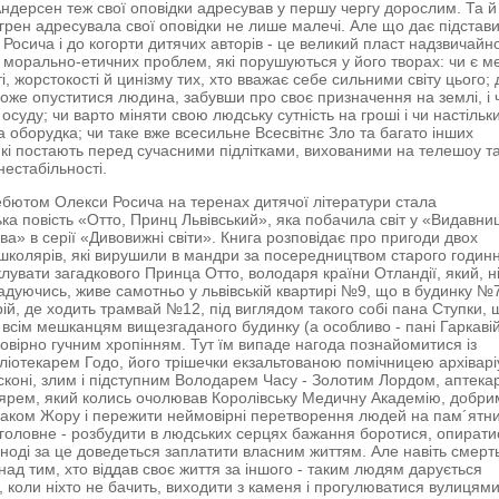
ндерсен теж свої оповідки адресував у першу чергу дорослим. Та й
дгрен адресувала свої оповідки не лише малечі. Але що дає підстав
 Росича і до когорти дитячих авторів - це великий пласт надзвичайн
 морально-етичних проблем, які порушуються у його творах: чи є м
і, жорстокості й цинізму тих, хто вважає себе сильними світу цього; 
може опуститися людина, забувши про своє призначення на землі, і 
осуду; чи варто міняти свою людську сутність на гроші і чи настільк
ка оборудка; чи таке вже всесильне Всесвітнє Зло та багато інших
які постають перед сучасними підлітками, вихованими на телешоу т
нестабільності.
бютом Олекси Росича на теренах дитячої літератури стала
ка повість «Отто, Принц Львівський», яка побачила світ у «Видавниц
ва» в серії «Дивовижні світи». Книга розповідає про пригоди двох
 школярів, які вирушили в мандри за посередництвом старого годин
лувати загадкового Принца Отто, володаря країни Отландії, який, н
адуючись, живе самотньо у львівській квартирі №9, що в будинку №
рій, де ходить трамвай №12, під виглядом такого собі пана Ступки, 
 всім мешканцям вищезгаданого будинку (а особливо - пані Гаркаві
овірно гучним хропінням. Тут їм випаде нагода познайомитися із
ліотекарем Годо, його трішечки екзальтованою помічницею архівар
сконі, злим і підступним Володарем Часу - Золотим Лордом, аптек
рем, який колись очолював Королівську Медичну Академію, добрим
ком Жору і пережити неймовірні перетворення людей на пам´ятни
 головне - розбудити в людських серцях бажання боротися, опирати
 іноді за це доведеться заплатити власним життям. Але навіть смерт
над тим, хто віддав своє життя за іншого - таким людям дарується
, коли ніхто не бачить, виходити з каменя і прогулюватися вулицям