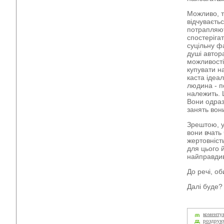
Можливо, т
відчуваєтьс
потрапляют
спостеріга
суцільну фа
душі автора
можливості
купувати н
каста ідеа
людина - по
належить. 
Вони одраз
занять вон
Зрештою, у
вони вчать 
жертовність
для цього й
найправдиві
До речі, о
Далі буде?
коменту
роздрук