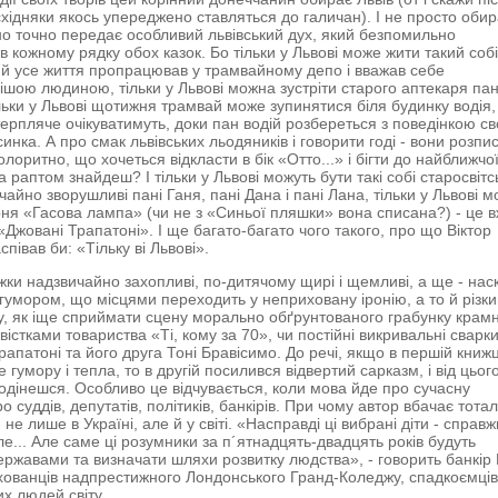
східняки якось упереджено ставляться до галичан). І не просто обир
о точно передає особливий львівський дух, який безпомильно
в кожному рядку обох казок. Бо тільки у Львові може жити такий соб
ий усе життя пропрацював у трамвайному депо і вважав себе
шою людиною, тільки у Львові можна зустріти старого аптекаря па
льки у Львові щотижня трамвай може зупинятися біля будинку водія, і
ерпляче очікуватимуть, доки пан водій розбереться з поведінкою св
нка. А про смак львівських льодяників і говорити годі - вони розпи
олоритно, що хочеться відкласти в бік «Отто...» і бігти до найближчо
а раптом знайдеш? І тільки у Львові можуть бути такі собі старосвітсь
айно зворушливі пані Ганя, пані Дана і пані Лана, тільки у Львові 
рня «Гасова лампа» (чи не з «Синьої пляшки» вона списана?) - це 
«Джовані Трапатоні». І ще багато-багато чого такого, про що Віктор
півав би: «Тільку ві Львові».
жки надзвичайно захопливі, по-дитячому щирі і щемливі, а ще - наск
 гумором, що місцями переходить у неприховану іронію, а то й різк
у, як іще сприймати сцену морально обґрунтованого грабунку крам
ивістками товариства «Ті, кому за 70», чи постійні викривальні сварк
рапатоні та його друга Тоні Бравісимо. До речі, якщо в першій книжц
 гумору і тепла, то в другій посилився відвертий сарказм, і від цьог
подінешся. Особливо це відчувається, коли мова йде про сучасну
ро суддів, депутатів, політиків, банкірів. При чому автор вбачає тота
не лише в Україні, але й у світі. «Насправді ці вибрані діти - справж
ле... Але саме ці розумники за п´ятнадцять-двадцять років будуть
ержавами та визначати шляхи розвитку людства», - говорить банкір
хованців надпрестижного Лондонського Гранд-Коледжу, спадкоємці
х людей світу.