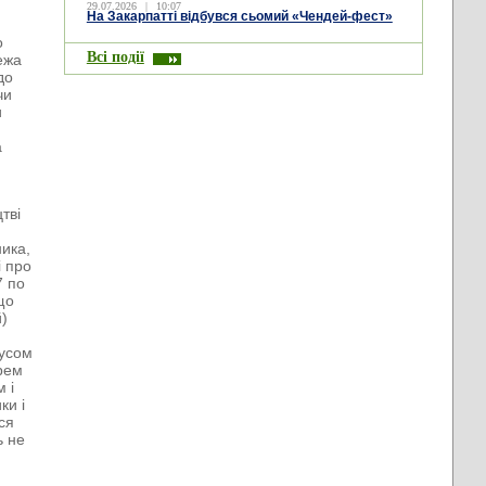
29.07.2026
|
10:07
На Закарпатті відбувся сьомий «Чендей-фест»
и
о
Всі події
ежа
до
чи
и
а
тві
ника,
і про
7 по
що
й)
іусом
арем
 і
ки і
ся
ь не
и