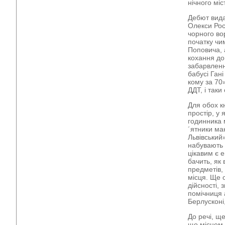
нічного міс
Дебют вида
Олекси Рос
чорного во
початку чи
Поповича, 
кохання до
забарвлення
бабусі Гані
кому за 70
ДДТ, і так
Для обох кн
простір, у
годинника 
´ятники ма
Львівський»
набувають 
цікавим є 
бачить, як 
предметів,
місця. Ще 
дійсності, 
помічниця а
Берлусконі
До речі, щ
що місцем д