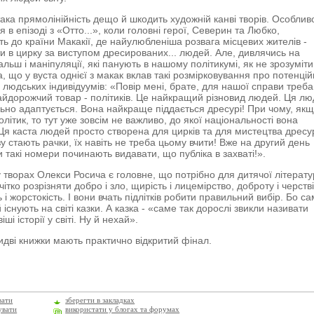
ака прямолінійність дещо й шкодить художній канві творів. Особлив
я в епізоді з «Отто...», коли головні герої, Северин та Любко,
ь до країни Макакії, де найулюбленіша розвага місцевих жителів -
ти в цирку за виступом дресированих... людей. Але, дивлячись на
льш і маніпуляції, які панують в нашому політикумі, як не зрозуміти
, що у вуста однієї з макак вклав такі розмірковування про потенцій
 людських індивідуумів: «Повір мені, брате, для нашої справи треба
айдорожчий товар - політиків. Це найкращий різновид людей. Ця лю
льно адаптується. Вона найкраще піддається дресурі! При чому, як
літик, то тут уже зовсім не важливо, до якої національності вона
Ця каста людей просто створена для цирків та для мистецтва дресу
у стають рачки, їх навіть не треба цьому вчити! Вже на другий день
и такі номери починають видавати, що публіка в захваті!».
 творах Олекси Росича є головне, що потрібно для дитячої літерату
чітко розрізняти добро і зло, щирість і лицемірство, доброту і черстві
 і жорстокість. І вони вчать підлітків робити правильний вибір. Бо с
 існують на світі казки. А казка - «саме так дорослі звикли називати
ші історії у світі. Ну й нехай».
бидві книжки мають практично відкритий фінал.
вати
зберегти в закладках
увати
використати у блогах та форумах