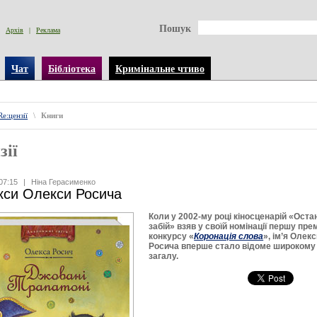
Пошук
Архів
|
Реклама
Чат
Бібліотека
Кримінальне чтиво
Re:цензії
\
Книги
зії
07:15
|
Ніна Герасименко
кси Олекси Росича
Коли у 2002-му році кіносценарій «Оста
забій» взяв у своїй номінації першу пре
конкурсу «
Коронація слова
», ім’я Олек
Росича вперше стало відоме широкому
загалу.