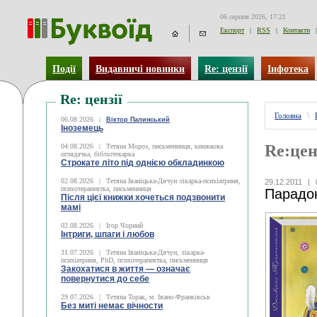
06 серпня 2026, 17:21
Експорт
|
RSS
|
Контакти
|
Події
Видавничі новинки
Re: цензії
Інфотека
Re: цензії
Головна
\
06.08.2026
|
Віктор Палинський
Іноземець
Re:цен
04.08.2026
|
Тетяна Мороз, письменниця, книжкова
оглядачка, бібліотекарка
Строкате літо під однією обкладинкою
02.08.2026
|
Тетяна Іваніцька-Дячун лікарка-психіатриня,
29.12.2011
|
психотерапевтка, письменниця
Парадо
Після цієї книжки хочеться подзвонити
мамі
02.08.2026
|
Ігор Чорний
Інтриги, шпаги і любов
31.07.2026
|
Тетяна Іваніцька-Дячун, лікарка-
психіатриня, PhD, психотерапевтка, письменниця
Закохатися в життя — означає
повернутися до себе
29.07.2026
|
Тетяна Торак, м. Івано-Франківськ
Без миті немає вічности