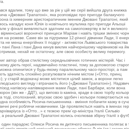
та.
вся вдалим, тому що вже за рік у цій же серії вийшла друга книжка
ича «Джовані Трапатоні», яка розповідає про пригоди балакучого
рона із химерним аристократичним іменем Джовані Трапатоні, який
мось нагадує коня Юлія із новітнього мультика про пригоди Альоші
але у фіналі виявляється здатним на самопожертву в ім´я великого
 вірменської воронячої принцеси Маріам і навіть трішки змінює чор
 на рожеве. Саме він за підтримки 12-річної дівчинки Лади, її енер
 та не менш енергійних її подруг - активісток Львівського товариства 
» пані Лана і пані Дана кинув виклик найчорнішому чарівникові на й
и отримав, нехай не остаточну, але свою особисту велику перемогу.
иг автор обрав стилістику середньовічних готичних містерій. Час і
 якому діють герої, надзвичайно пластичні, тому за допомогою старо
можна опинитися у будь-якому паралельному часо-просторі, а пам
ють здатність спокійно розгулювати нічним містом («Отто, принц
); у старій водокачці може міститися цілий замок, а ворони легко
людського вигляду і втрачають його («Джовані Трапатоні»). Надзви
епізод напівсну-напівмарення мами Лади, пані Барбари, коли вона
ворон (він же - ДДТ), що виповз із каміна, краде в свою торбу кольор
 а тоді, сполоханий, впускає свою здобич і кольори повертаються на
одна особливість Росича-письменника - вміння побачити казку в суч
звичні речі роблячи незвичними. Це проявляється навіть в іменах гер
рхіваріуса із «Отто...» є тезкою прем´єр-міністра Італії Сильвіо
, а реальний Джовані Трапатоні колись очолював збірну Італії з фут
е один парадокс Олекси Росича як дитячого письменника полягає в 
ії своїх творів цей корінний донеччанин обирає Львів (от і скажи пі