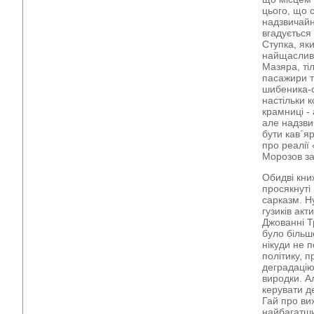
цього, що 
надзвичайн
вгадується 
Ступка, як
найщасливі
Мазяра, ті
пасажири т
шибеника-си
настільки к
крамниці - 
але надзвич
бути кав´я
про реалії 
Морозов зас
Обидві кни
просякнуті
сарказм. Н
гузиків акт
Джованні Т
було більше
нікуди не 
політику, п
деградацію 
виродки. А
керувати д
Гай про ви
найбагатши