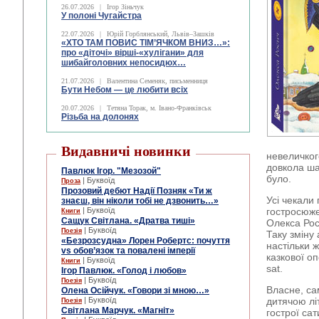
26.07.2026
|
Ігор Зіньчук
У полоні Чугайстра
22.07.2026
|
Юрій Горблянський, Львів–Зашків
«ХТО ТАМ ПОВИС ТІМ’ЯЧКОМ ВНИЗ…»:
про «діточі» вірші-«хулігани» для
шибайголовних непосидюх…
21.07.2026
|
Валентина Семеняк, письменниця
Бути Небом ― це любити всіх
20.07.2026
|
Тетяна Торак, м. Івано-Франківськ
Різьба на долонях
Видавничі новинки
невеличкого
довкола ша
Павлюк Ігор. "Мезозой"
було.
| Буквоїд
Проза
Прозовий дебют Надії Позняк «Ти ж
Усі чекали
знаєш, він ніколи тобі не дзвонить…»
| Буквоїд
гостросюже
Книги
Сащук Світлана. «Дратва тиші»
Олекса Рос
| Буквоїд
Поезія
Таку зміну
«Безрозсудна» Лорен Робертс: почуття
настільки 
vs обов’язок та повалені імперії
казкової оп
| Буквоїд
Книги
sat.
Ігор Павлюк. «Голод і любов»
| Буквоїд
Поезія
Власне, са
Олена Осійчук. «Говори зі мною…»
| Буквоїд
дитячою лі
Поезія
Світлана Марчук. «Магніт»
гострої сат