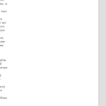
ає, а
і пан
на
 всі
ого
сані
ї
кі,
може
вже
різь
ий
нички
и
і
о
льну
ні
 Макс
в