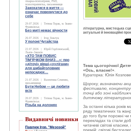
лікарка-психіатриня, PhD,
психотерапевтка, письменниця
Закохатися в життя —
означає повернутися до
себе
29.07.2026
|
Тетяна Торак, м. Івано-
Франківськ
літературна, мистецька сцен
Без миті немає вічности
актуальні й інноваційні про
26.07.2026
|
Ігор Зіньчук
У полоні Чугайстра
22.07.2026
|
Юрій Горблянський,
Львів–Зашків
«ХТО ТАМ ПОВИС
ТІМ’ЯЧКОМ ВНИЗ…»: про
«діточі» вірші-«хулігани»
Тема цьогорічної Дитя
для шибайголовних
«Ось, власне!»
.
непосидюх…
Кураторка: Юлія Козлов
21.07.2026
|
Валентина Семеняк,
письменниця
Щороку, визначаючи ак
Бути Небом ― це любити
фестивалю, концентруєм
всіх
точці або зоні найближ
дитячому літературном
20.07.2026
|
Тетяна Торак, м. Івано-
Франківськ
Різьба на долонях
За останні кілька років 
ряду тематичних та жанро
до того були порожні чи
Видавничі новинки
перекладах та стали до
читачеві світові класики,
Павлюк Ігор. "Мезозой"
премій; світові бестселе