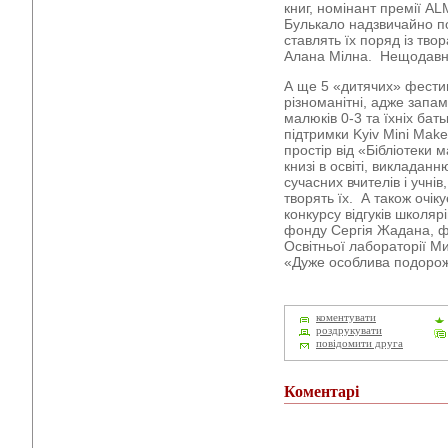
книг, номінант премії AL
Булькало надзвичайно поп
ставлять їх поряд із тво
Алана Мілна. Нещодавно 
А ще 5 «дитячих» фести
різноманітні, адже запа
малюків 0-3 та їхніх бат
підтримки Kyiv Mini Make
простір від «Бібліотеки 
книзі в освіті, викладан
сучасних вчителів і учнів
творять їх. А також очі
конкурсу відгуків школя
фонду Сергія Жадана, фі
Освітньої лабораторії М
«Дуже особлива подорож» 
коментувати
роздрукувати
повідомити друга
Коментарі