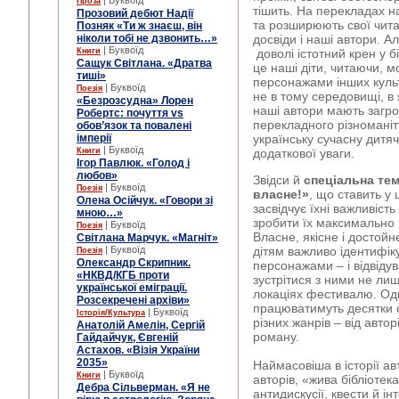
| Буквоїд
Проза
тішить. На перекладах н
Прозовий дебют Надії
та розширюють свої читац
Позняк «Ти ж знаєш, він
ніколи тобі не дзвонить…»
досвіди і наші автори. А
| Буквоїд
Книги
доволі істотний крен у б
Сащук Світлана. «Дратва
це наші діти, читаючи, м
тиші»
персонажами інших культ
| Буквоїд
Поезія
не в тому середовищі, в
«Безрозсудна» Лорен
наші автори мають загр
Робертс: почуття vs
перекладного різноманіття
обов’язок та повалені
імперії
українську сучасну дитяч
| Буквоїд
Книги
додаткової уваги.
Ігор Павлюк. «Голод і
любов»
Звідси й
спеціальна тем
| Буквоїд
Поезія
власне!»
, що ставить у 
Олена Осійчук. «Говори зі
засвідчує їхні важливість
мною…»
зробити їх максимально 
| Буквоїд
Поезія
Власне, якісне і достой
Світлана Марчук. «Магніт»
| Буквоїд
дітям важливо ідентифік
Поезія
Олександр Скрипник.
персонажами – і відвіду
«НКВД/КГБ проти
зустрітися з ними не лиш
української еміграції.
локаціях фестивалю. Од
Розсекречені архіви»
працюватимуть десятки 
| Буквоїд
Історія/Культура
різних жанрів – від авто
Анатолій Амелін, Сергій
роману.
Гайдайчук, Євгеній
Астахов. «Візія України
2035»
Наймасовіша в історії а
| Буквоїд
Книги
авторів, «жива бібліотека
Дебра Сільверман. «Я не
антидискусії, квести й ін