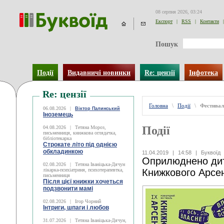
08 серпня 2026, 03:24
Експорт
|
RSS
|
Контакти
|
Пошук
Події
Видавничі новинки
Re: цензії
Інфотека
Re: цензії
Головна
\
Події
\
Фестивал
06.08.2026
|
Віктор Палинський
Іноземець
Події
04.08.2026
|
Тетяна Мороз,
письменниця, книжкова оглядачка,
бібліотекарка
Строкате літо під однією
обкладинкою
11.04.2019
|
14:58
|
Буквоїд
Оприлюднено дит
02.08.2026
|
Тетяна Іваніцька-Дячун
лікарка-психіатриня, психотерапевтка,
Книжкового Арсе
письменниця
Після цієї книжки хочеться
подзвонити мамі
02.08.2026
|
Ігор Чорний
Інтриги, шпаги і любов
31.07.2026
|
Тетяна Іваніцька-Дячун,