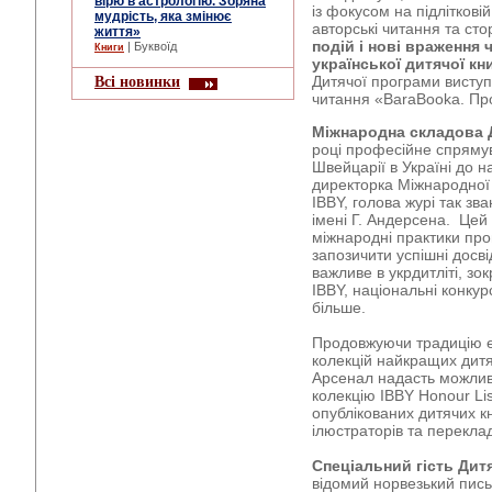
вірю в астрологію. Зоряна
із фокусом на підлітковій
мудрість, яка змінює
авторські читання та ст
життя»
подій і нові враження 
| Буквоїд
Книги
української дитячої кн
Всі новинки
Дитячої програми виступ
читання «BaraBooka. Прос
Міжнародна складова 
році професійне спряму
Швейцарії в Україні до н
директорка Міжнародної 
IBBY, голова журі так з
імені Г. Андерсена. Цей 
міжнародні практики промо
запозичити успішні досві
важливе в укрдитліті, зок
IBBY, національні конкурс
більше.
Продовжуючи традицію е
колекцій найкращих дитя
Арсенал надасть можлив
колекцію IBBY Honour Li
опублікованих дитячих к
ілюстраторів та переклад
Спеціальний гість Дит
відомий норвезький пись