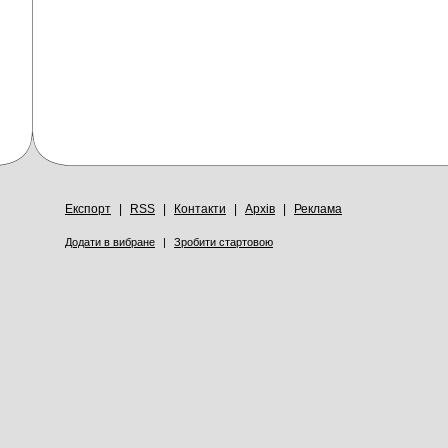
Експорт
|
RSS
|
Контакти
|
Архів
|
Реклама
Додати в вибране
|
Зробити стартовою