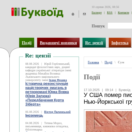
10 серпня 2026, 08:56
Експорт
|
RSS
|
Контакти
|
Пошук
Події
Видавничі новинки
Re: цензії
Інфотека
Re: цензії
Головна
\
Події
\
Сум
08.08.2026
|
Юрій Горблянський,
кандидат філологічних наук, доцент
кафедри української літератури імені
академіка Михайла Возняка
Події
Львівського національного
університету імені
Івана Франка
Історична реконструкція
націєтворчих змагань в
17.10.2025
|
09:14
|
Буквоїд
ретроромані Юрка Вовка
У США помер пис
(Юрія Зилюка)
«Передбачення Курта
Нью-Йоркської гр
Зіберта»
06.08.2026
|
Віктор Палинський
Іноземець
04.08.2026
|
Тетяна Мороз,
письменниця, книжкова оглядачка,
бібліотекарка