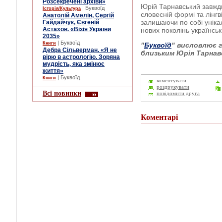
Розсекречені архіви»
Юрій Тарнавський завжди
| Буквоїд
Історія/Культура
словесній формі та лінг
Анатолій Амелін, Сергій
залишаючи по собі унік
Гайдайчук, Євгеній
Астахов. «Візія України
нових поколінь українськи
2035»
| Буквоїд
Книги
"
Буквоїд
" висловлює г
Дебра Сільверман. «Я не
близьким Юрія Тарнав
вірю в астрологію. Зоряна
мудрість, яка змінює
життя»
| Буквоїд
Книги
коментувати
роздрукувати
Всі новинки
повідомити друга
Коментарі