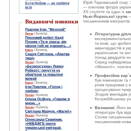
Юрій Тарнавський (нар. 
Бути Небом ― це любити
— ключова фігура україн
всіх
XX століття та один із
за
Нью-Йоркської групи
–
Видавничі новинки
письменників-емігрантів.
Павлюк Ігор. "Мезозой"
| Буквоїд
Літературна діял
Проза
Прозовий дебют Надії
експериментальні
Позняк «Ти ж знаєш, він
та мові, що зроби
ніколи тобі не дзвонить…»
авангардистів в ук
| Буквоїд
Книги
українською та ан
Сащук Світлана. «Дратва
понад двадцяти кни
тиші»
Серед найвідоміши
| Буквоїд
Поезія
«Безрозсудна» Лорен
«Менінгіт», поетичн
Робертс: почуття vs
обов’язок та повалені
Професійна кар´
імперії
був інженером та л
| Буквоїд
Книги
років працював у к
Ігор Павлюк. «Голод і
процесуванні прир
любов»
Згодом викладав ук
| Буквоїд
Поезія
Колумбійському уні
Олена Осійчук. «Говори зі
мною…»
| Буквоїд
Визнання:
Його вн
Поезія
Світлана Марчук. «Магніт»
літератури був від
| Буквоїд
Поезія
Спілки письменник
Олександр Скрипник.
письменників-новато
«НКВД/КГБ проти
української еміграції.