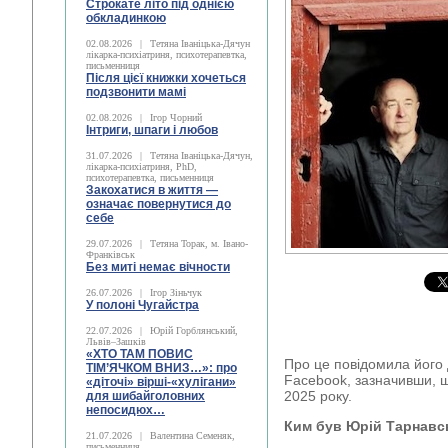
Строкате літо під однією
обкладинкою
02.08.2026
|
Тетяна Іваніцька-Дячун
лікарка-психіатриня, психотерапевтка,
письменниця
Після цієї книжки хочеться
подзвонити мамі
02.08.2026
|
Ігор Чорний
Інтриги, шпаги і любов
31.07.2026
|
Тетяна Іваніцька-Дячун,
лікарка-психіатриня, PhD,
психотерапевтка, письменниця
Закохатися в життя —
означає повернутися до
себе
29.07.2026
|
Тетяна Торак, м. Івано-
Франківськ
Без миті немає вічности
26.07.2026
|
Ігор Зіньчук
У полоні Чугайстра
22.07.2026
|
Юрій Горблянський,
Львів–Зашків
«ХТО ТАМ ПОВИС
Про це повідомила його 
ТІМ’ЯЧКОМ ВНИЗ…»: про
Facebook, зазначивши, щ
«діточі» вірші-«хулігани»
2025 року.
для шибайголовних
непосидюх…
Ким був Юрій Тарнавс
21.07.2026
|
Валентина Семеняк,
письменниця